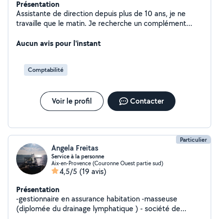
Présentation
Assistante de direction depuis plus de 10 ans, je ne
travaille que le matin. Je recherche un complément
pour les après-midis. Si vous désirez vous décharger de
vos tâches chronophages (comptabilité, administratif,
Aucun avis pour l'instant
appels d'offres), je serai ravie d'échanger avec vous. Je
reste à votre disposition. Cordialement.
Comptabilité
Voir le profil
Contacter
Particulier
Angela Freitas
Service à la personne
Aix-en-Provence (Couronne Ouest partie sud)
4,5/5
(19 avis)
Présentation
-gestionnaire en assurance habitation -masseuse
(diplomée du drainage lymphatique ) - société de
nettoyage -garde enfant -home sitting -garde d'animaux