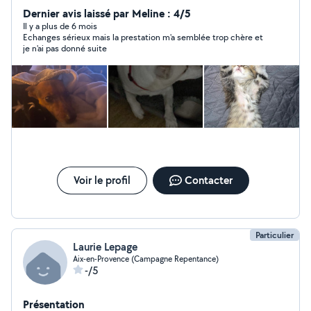
- cuisine ( anniversaire réception,baptêmes) - travaille
Dernier avis laissé par Meline : 4/5
avec un développeur web
Il y a plus de 6 mois
Echanges sérieux mais la prestation m'a semblée trop chère et
je n'ai pas donné suite
Voir le profil
Contacter
Particulier
Laurie Lepage
Aix-en-Provence (Campagne Repentance)
-/5
Présentation