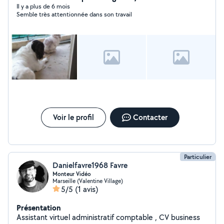
équipée
Il y a plus de 6 mois
Semble très attentionnée dans son travail
Voir le profil
Contacter
Particulier
Danielfavre1968 Favre
Monteur Vidéo
Marseille (Valentine Village)
5/5
(1 avis)
Présentation
Assistant virtuel administratif comptable , CV business