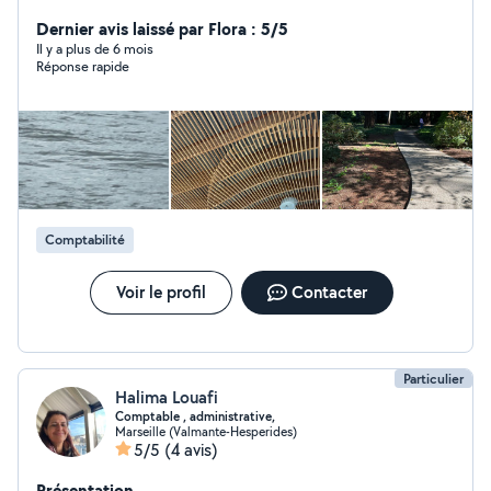
paie et elle n'aura plus de secret pour vous
Dernier avis laissé par Flora : 5/5
Il y a plus de 6 mois
Réponse rapide
Comptabilité
Voir le profil
Contacter
Particulier
Halima Louafi
Comptable , administrative,
Marseille (Valmante-Hesperides)
5/5
(4 avis)
Présentation