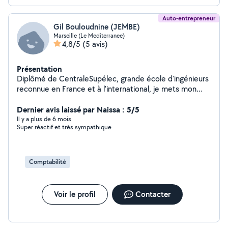
Auto-entrepreneur
Gil Bouloudnine (JEMBE)
Marseille (Le Mediterranee)
4,8/5
(5 avis)
Présentation
Diplômé de CentraleSupélec, grande école d'ingénieurs
reconnue en France et à l'international, je mets mon
expertise au service de vos projets numériques. Expert
en informatique et programmation, je maîtrise
Dernier avis laissé par Naissa : 5/5
notamment Python, le développement de sites web
Il y a plus de 6 mois
Super réactif et très sympathique
modernes (WordPress, HTML/CSS, intégration
responsive), ainsi que la gestion technique et
stratégique de projets digitaux. Spécialiste e-commerce
& marketing numérique, j'accompagne les particuliers
Comptabilité
comme les professionnels dans : la création et
optimisation de boutiques en ligne (Amazon, Shopify,
WooCommerce) la mise en place de campagnes
Voir le profil
Contacter
publicitaires ciblées (Google Ads, Amazon Ads, réseaux
sociaux) le référencement SEO/SEA pour booster
visibilité et ventes. Mon objectif : vous apporter des