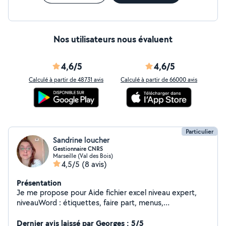
Nos utilisateurs nous évaluent
4,6/5
4,6/5
Calculé à partir de 48731 avis
Calculé à partir de 66000 avis
Particulier
Sandrine loucher
Gestionnaire CNRS
Marseille (Val des Bois)
4,5/5
(8 avis)
Présentation
Je me propose pour Aide fichier excel niveau expert,
niveauWord : étiquettes, faire part, menus,
publipostage Garde d'animaux, Aide aux personnes pour
couper les ongles j'ai l'habitude de le faire je suis
Dernier avis laissé par Georges : 5/5