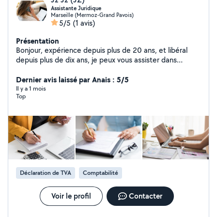
Assistante Juridique
Marseille (Mermoz-Grand Pavois)
5/5
(1 avis)
Présentation
Bonjour, expérience depuis plus de 20 ans, et libéral
depuis plus de dix ans, je peux vous assister dans
différents domaines : - Administratif (Courriers,
dossiers) - Comptabilité (bilan, tenue comptabilité
Dernier avis laissé par Anais : 5/5
expertise comptable) - Régularisation des papiers par le
Il y a 1 mois
Top
travail (droit des étrangers) - Inscription au greffe du
tribunal de commerce de Marseille (immatriculation
société, auto entrepreneur) - Indemnisation du
préjudice corporel (Echanges avec les assurances) -
Contentieux (rédaction mise en demeure) - Formalités
auprès du greffe sur le Guichet unique (création
société, toutes modifications de sociétés, dissolution,
liquidation simple, etc...
Déclaration de TVA
Comptabilité
Voir le profil
Contacter