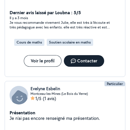
Dernier avis laissé par Loubna : 5/5
Il y a 3 mois
Je vous recommande vivement Julie, elle est très à l'écoute et
très pédagogue avec les enfants. elle est très réactive et est
arrangeante pour les dispos et les cours. contact très sympa et
agréable ! merci beaucoup.
Cours de maths
Soutien scolaire en maths
Voir le profil
Contacter
Particulier
Evelyne Esbelin
Montceau-les-Mines (Le Bois du Verne)
1/5
(1 avis)
Présentation
Je n'ai pas encore renseigné ma présentation.