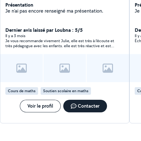
Présentation
Pr
Je n'ai pas encore renseigné ma présentation.
Dernier avis laissé par Loubna : 5/5
De
Il y a 3 mois
Il y
Je vous recommande vivement Julie, elle est très à l'écoute et
Éch
très pédagogue avec les enfants. elle est très réactive et est
arrangeante pour les dispos et les cours. contact très sympa et
agréable ! merci beaucoup.
Cours de maths
Soutien scolaire en maths
C
Voir le profil
Contacter