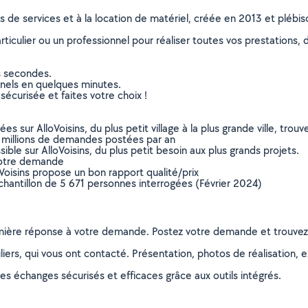
ns de services et à la location de matériel, créée en 2013 et plébi
culier ou un professionnel pour réaliser toutes vos prestations, d
s secondes.
nnels en quelques minutes.
sécurisée et faites votre choix !
sur AlloVoisins, du plus petit village à la plus grande ville, tro
 millions de demandes postées par an
ible sur AlloVoisins, du plus petit besoin aux plus grands projets.
votre demande
oVoisins propose un bon rapport qualité/prix
chantillon de 5 671 personnes interrogées (Février 2024)
remière réponse à votre demande. Postez votre demande et trouve
ers, qui vous ont contacté. Présentation, photos de réalisation, exp
s échanges sécurisés et efficaces grâce aux outils intégrés.