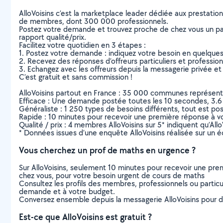
AlloVoisins c’est la marketplace leader dédiée aux prestatio
de membres, dont 300 000 professionnels.
Postez votre demande et trouvez proche de chez vous un parti
rapport qualité/prix.
Facilitez votre quotidien en 3 étapes :
1. Postez votre demande : indiquez votre besoin en quelque
2. Recevez des réponses d’offreurs particuliers et professio
3. Echangez avec les offreurs depuis la messagerie privée et 
C’est gratuit et sans commission !
AlloVoisins partout en France : 35 000 communes représentées 
Efficace : Une demande postée toutes les 10 secondes, 3.6
Généraliste : 1 250 types de besoins différents, tout est poss
Rapide : 10 minutes pour recevoir une première réponse à 
Qualité / prix : 4 membres AlloVoisins sur 5* indiquent qu’All
* Données issues d’une enquête AlloVoisins réalisée sur un é
Vous cherchez un prof de maths en urgence ?
Sur AlloVoisins, seulement 10 minutes pour recevoir une p
chez vous, pour votre besoin urgent de cours de maths
Consultez les profils des membres, professionnels ou particuli
demande et à votre budget.
Conversez ensemble depuis la messagerie AlloVoisins pour de
Est-ce que AlloVoisins est gratuit ?