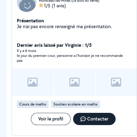
Montceau-les-Mines (Le Bois du Verne)
1/5
(1 avis)
Présentation
Je n'ai pas encore renseigné ma présentation.
Dernier avis laissé par Virginie : 1/5
Il y a 6 mois
le jour du premier cour, personne a l'horizon je ne recommande
pas
Cours de maths
Soutien scolaire en maths
Voir le profil
Contacter