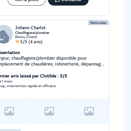
Particulier
Johann Charlot
Chauffagiste/plombier
Blanzy (Ouest)
5/5
(4 avis)
ésentation
njour, chauffagiste/plombier disponible pour
mplacement de chaudières, robinetterie, dépannage
petits travaux. Sérieux, réactif et travail soigné.
sponible rapidement.
nier avis laissé par Clotilde : 5/5
 a 1 mois
top, intervention rapide et efficace