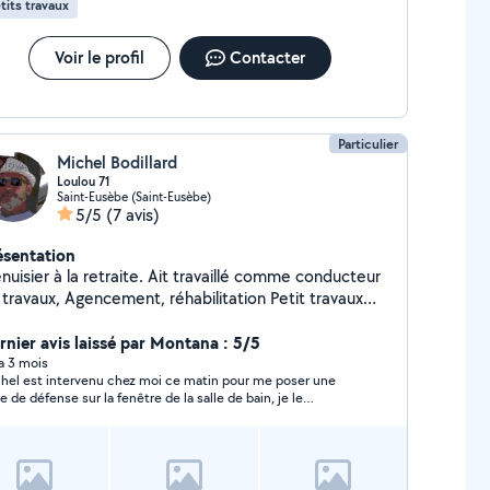
tits travaux
Voir le profil
Contacter
Particulier
Michel Bodillard
Loulou 71
Saint-Eusèbe (Saint-Eusèbe)
5/5
(7 avis)
ésentation
uisier à la retraite. Ait travaillé comme conducteur
 travaux, Agencement, réhabilitation Petit travaux
se de cuisine. Modification de salle de
in, douche à l'italienne, pose de panneaux muraux
rnier avis laissé par Montana : 5/5
itation carrelage. Parquet. Petit aménagement.
 a 3 mois
hel est intervenu chez moi ce matin pour me poser une
erie bois Alu et PVC Volets roulants. Pose portail
lle de défense sur la fenêtre de la salle de bain, je le
isation. Stores bannes. Terrasses bois et
ommande il a effectuer un travail impeccable et soigner
mposite sur plots ou lambourdes. Palissades
s pouvez lui faire confiance les yeux fermer . Merci Michel
uminium, composite ou bois. Connaissances dans pas
l de domaines. Je peux vous mettre en relation avec