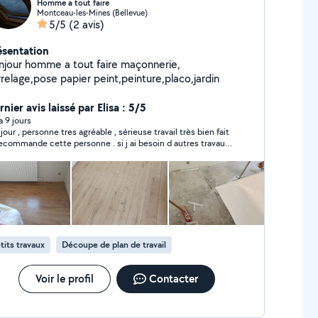
Homme a tout faire
Montceau-les-Mines (Bellevue)
5/5
(2 avis)
ésentation
njour homme a tout faire maçonnerie,
rrelage,pose papier peint,peinture,placo,jardin
nier avis laissé par Elisa : 5/5
 a 9 jours
 , personne tres agréable , sérieuse travail très bien fait
recommande cette personne . si j ai besoin d autres travaux
reprendrai cette personne et prix raisonnable correct
tits travaux
Découpe de plan de travail
Voir le profil
Contacter