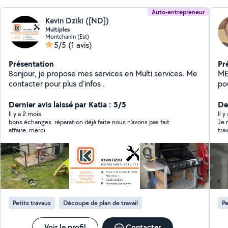
Auto-entrepreneur
Kevin Dziki ([ND])
Multiples
Montchanin (Est)
5/5
(1 avis)
Présentation
Pr
Bonjour, je propose mes services en Multi services. Me
ME
contacter pour plus d'infos .
po
vo
Dernier avis laissé par Katia : 5/5
tâ
Der
mê
Il y a 2 mois
Il 
bons échanges. réparation déjà faite nous n'avons pas fait
Je 
dé
affaire. merci
tra
bé
dan
co
par
dur
Petits travaux
Découpe de plan de travail
Pe
Voir le profil
Contacter