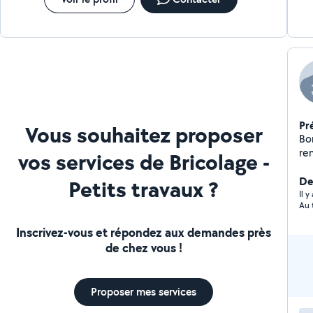
Pr
Vous souhaitez proposer
Bo
re
vos services de Bricolage -
et 
Di
Der
Petits travaux ?
Il y
Au 
Inscrivez-vous et répondez aux demandes près
de chez vous !
Proposer mes services