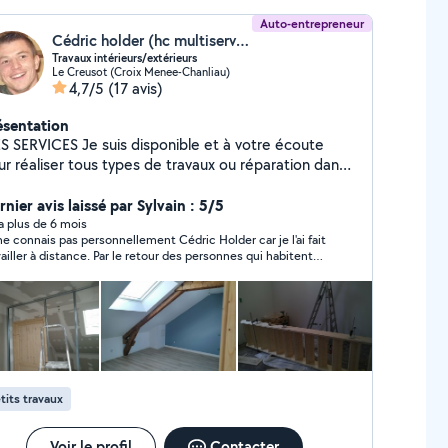
Auto-entrepreneur
Cédric holder (hc multiservices)
Travaux intérieurs/extérieurs
Le Creusot (Croix Menee-Chanliau)
4,7/5
(17 avis)
ésentation
S SERVICES Je suis disponible et à votre écoute
ur réaliser tous types de travaux ou réparation dans
tre habitation ou vos extérieurs, même de menues
ches que vous ne voulez/pouvez pas exécuter vous-
nier avis laissé par Sylvain : 5/5
me. J'étudierai avec vous le projet et nous
y a plus de 6 mois
ne connais pas personnellement Cédric Holder car je l'ai fait
ciderons ensemble de sa réalisation Possibilité de
vailler à distance. Par le retour des personnes qui habitent
néficier du crédit impôt 50% immédiat par une
s la maison, son travail est de qualité. J'apprécie son sérieux
opérative. Location matériel
 sa rapidité, son adaptation et les photos qu'il m'a adressé
ant le chantier.
tits travaux
Voir le profil
Contacter