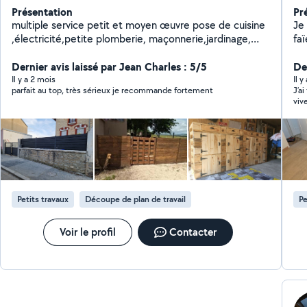
Présentation
Pr
multiple service petit et moyen œuvre pose de cuisine
Je
,électricité,petite plomberie, maçonnerie,jardinage,
faï
dépannage, fabrication en bois et salon de jardin ,placo
,menuiseries, installation de portails motorisé
Dernier avis laissé par Jean Charles : 5/5
De
Il y a 2 mois
Il y
parfait au top, très sérieux je recommande fortement
J’a
viv
bie
Petits travaux
Découpe de plan de travail
Pe
Voir le profil
Contacter