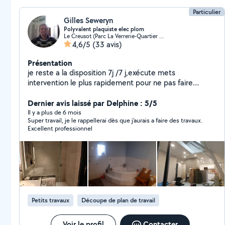
Particulier
Gilles Seweryn
Polyvalent plaquiste elec plom
Le Creusot (Parc La Verrerie-Quartier du Guide)
4,6/5
(33 avis)
Présentation
je reste a la disposition 7j /7 j,exécute mets
intervention le plus rapidement pour ne pas faire
attendre mon voisin bonne journée
Dernier avis laissé par Delphine : 5/5
Il y a plus de 6 mois
Super travail, je le rappellerai dès que j'aurais a faire des travaux.
Excellent professionnel
Petits travaux
Découpe de plan de travail
Voir le profil
Contacter