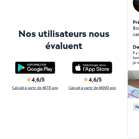
Pr
Bo
Nos utilisateurs nous
ca
évaluent
Der
Il y
bonjour
je 
je 
4,6/5
4,6/5
Calculé à partir de 48731 avis
Calculé à partir de 66000 avis
Pe