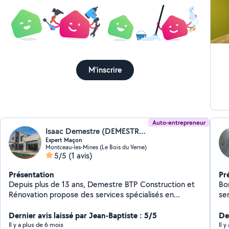
M'inscrire
Auto-entrepreneur
Isaac Demestre (DEMESTRE ISAAC)
Expert Maçon
Montceau-les-Mines (Le Bois du Verne)
5/5
(1 avis)
Présentation
Pr
Depuis plus de 13 ans, Demestre BTP Construction et
Bonj
Rénovation propose des services spécialisés en
se
maçonnerie générale, rénovation et aménagement
extérieur. Nos services BTP : montage de
Dernier avis laissé par Jean-Baptiste : 5/5
De
murs,élévation de structures en briques ou en pierres,
Il y a plus de 6 mois
Il 