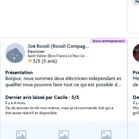
Pe
Auto-entrepreneur
Joé Roosli (Roosli Compagny)
Electricien
Saint-Vallier (Bois Francs-Le Parc-Le Poivre)
5/5
(5 avis)
Présentation
Pr
Bonjour, nous sommes deux éléctricien independant et
Men
qualifier nous pouvons faire tout ce qui est possible de
de
faire en éléctricité que ce soit neuf ou renovation
plomberie. Po
Dernier avis laissé par Cecile : 5/5
ba
De
im
Il y a 4 mois
Il y
J’ai dû annuler le rdv moi-même, mais je recommande Joé qui a
Mic
Menuis
été assez réactif et disponible.
gri
et motor
rec
co
vou
al
ma