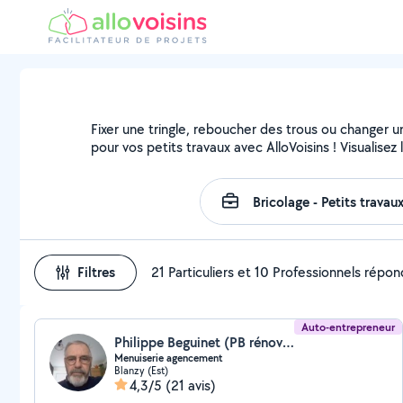
Fixer une tringle, reboucher des trous ou changer u
pour vos petits travaux avec AlloVoisins ! Visualise
Filtres
21 Particuliers et 10 Professionnels répo
Auto-entrepreneur
Philippe Beguinet (PB rénovation du Sornin)
Menuiserie agencement
Blanzy (Est)
4,3/5
(21 avis)