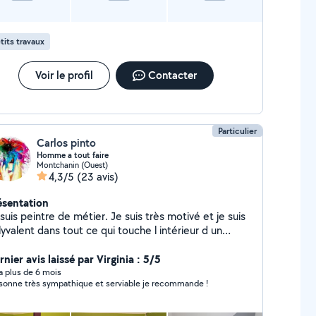
paysagiste très professionnel qui mérite d'être
nnu.
tits travaux
Voir le profil
Contacter
Particulier
Carlos pinto
Homme a tout faire
Montchanin (Ouest)
4,3/5
(23 avis)
ésentation
suis peintre de métier. Je suis très motivé et je suis
yvalent dans tout ce qui touche l intérieur d un
partement
nier avis laissé par Virginia : 5/5
y a plus de 6 mois
sonne très sympathique et serviable je recommande !