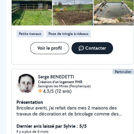
Petits travaux
Pose de tringle à rideaux
Voir le profil
Contacter
Particulier
Serge BENEDETTI
Création d'un logement PMR
Sanvignes-les-Mines (Peripherique)
4,3/5
(12 avis)
Présentation
Bricoleur averti, j'ai refait dans mes 2 maisons des
travaux de décoration et de bricolage comme des
placards, pose cuisine, montage meubles, peinture-
tapisserie, etc ... Je suis disponible pour la conciergerie
Dernier avis laissé par Sylvie : 5/5
de votre résidence secondaire. Possédant un chat, je
Il y a plus de 6 mois