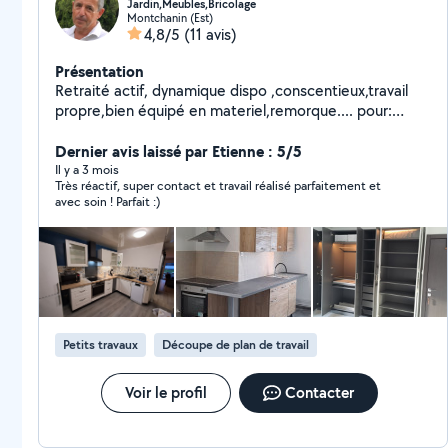
Jardin,Meubles,Bricolage
Montchanin (Est)
4,8/5
(11 avis)
Présentation
Retraité actif, dynamique dispo ,conscentieux,travail
propre,bien équipé en materiel,remorque.... pour:
Montage meubles en Kit Ikea, Id market...., Montage
Cuisine. Entretien jardin,Tonte,debroussaillage,
Dernier avis laissé par Etienne : 5/5
Aménagement Extérieur, Évacuations déchets,
Il y a 3 mois
Très réactif, super contact et travail réalisé parfaitement et
Bricolage Divers,Pose papier peint,peinture ,petite
avec soin ! Parfait :)
menuiserie...., Garde chien..
Petits travaux
Découpe de plan de travail
Voir le profil
Contacter