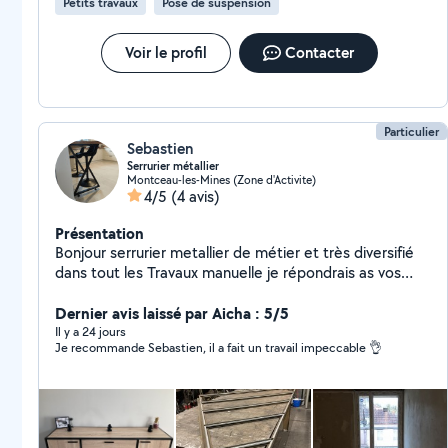
Petits travaux
Pose de suspension
Voir le profil
Contacter
Particulier
Sebastien
Serrurier métallier
Montceau-les-Mines (Zone d'Activite)
4/5
(4 avis)
Présentation
Bonjour serrurier metallier de métier et très diversifié
dans tout les Travaux manuelle je répondrais as vos
besoin pour tout type de travaux .
Dernier avis laissé par Aicha : 5/5
Il y a 24 jours
Je recommande Sebastien, il a fait un travail impeccable 👌