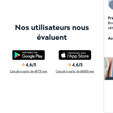
Pr
Bonjour - Besoin d'
Nos utilisateurs nous
vê
jar
évaluent
jardi
Au
ai
envie. Je m occupe au
(pl
vo
4,6/5
4,6/5
Calculé à partir de 48731 avis
Calculé à partir de 66000 avis