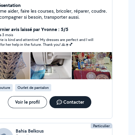
ésentation
ime aider, faire les courses, bricoler, réparer, coudre.
Accompagner si besoin, transporter aussi.
rnier avis laissé par Yvonne : 5/5
 a 3 mois
vie is kind and attentive! My dresses are perfect and I will
 for her help in the future. Thank you! 🙏☀️💕
outure
Ourlet de pantalon
Voir le profil
Contacter
Particulier
Bahia Belkous