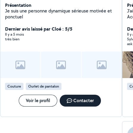
Présentation
Pr
Je suis une personne dynamique sérieuse motivée et
J'a
ponctuel
Dernier avis laissé par Cloé : 5/5
De
Il y a 5 mois
Il y
très bien
Syl
ask
Couture
Ourlet de pantalon
C
Voir le profil
Contacter