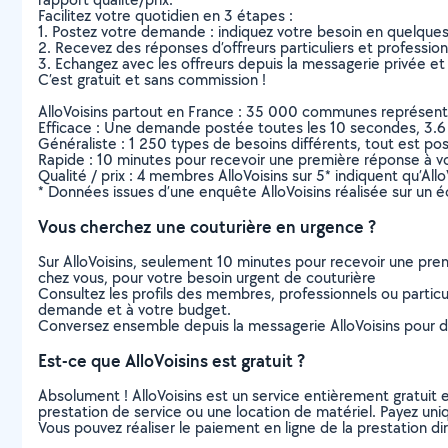
Facilitez votre quotidien en 3 étapes :
1. Postez votre demande : indiquez votre besoin en quelque
2. Recevez des réponses d’offreurs particuliers et professio
3. Echangez avec les offreurs depuis la messagerie privée et 
C’est gratuit et sans commission !
AlloVoisins partout en France : 35 000 communes représentées 
Efficace : Une demande postée toutes les 10 secondes, 3.6
Généraliste : 1 250 types de besoins différents, tout est poss
Rapide : 10 minutes pour recevoir une première réponse à 
Qualité / prix : 4 membres AlloVoisins sur 5* indiquent qu’All
* Données issues d’une enquête AlloVoisins réalisée sur un é
Vous cherchez une couturière en urgence ?
Sur AlloVoisins, seulement 10 minutes pour recevoir une p
chez vous, pour votre besoin urgent de couturière
Consultez les profils des membres, professionnels ou particuli
demande et à votre budget.
Conversez ensemble depuis la messagerie AlloVoisins pour de
Est-ce que AlloVoisins est gratuit ?
Absolument ! AlloVoisins est un service entièrement gratuit 
prestation de service ou une location de matériel. Payez uniq
Vous pouvez réaliser le paiement en ligne de la prestation di