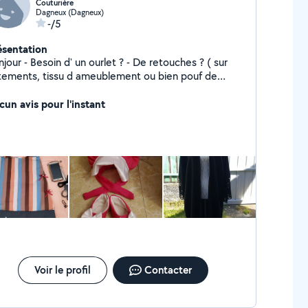
Couturière
Dagneux (Dagneux)
-/5
ésentation
 un ourlet ? - De retouches ? ( sur
tements, tissu d ameublement ou bien pouf de
din). - Besoin d'une création particulière ? (Pouf de
n, accessoires bébé ? etc ) Je serai ravi de vous
cun avis pour l'instant
der à retoucher ou vous créer ce dont vous avez
ssi de garder vos enfants
usieurs années d expérience dans le baby sitting) si
us en avez besoin
Voir le profil
Contacter