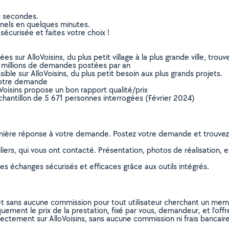
s secondes.
nnels en quelques minutes.
sécurisée et faites votre choix !
sur AlloVoisins, du plus petit village à la plus grande ville, tro
 millions de demandes postées par an
ible sur AlloVoisins, du plus petit besoin aux plus grands projets.
votre demande
oVoisins propose un bon rapport qualité/prix
chantillon de 5 671 personnes interrogées (Février 2024)
remière réponse à votre demande. Postez votre demande et trouve
ers, qui vous ont contacté. Présentation, photos de réalisation, exp
s échanges sécurisés et efficaces grâce aux outils intégrés.
et sans aucune commission pour tout utilisateur cherchant un membre
uement le prix de la prestation, fixé par vous, demandeur, et l’offr
rectement sur AlloVoisins, sans aucune commission ni frais bancaire