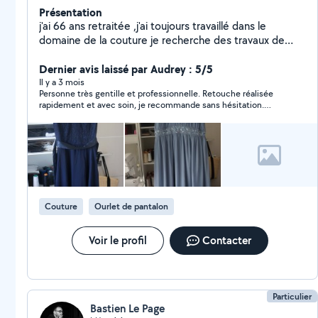
Présentation
j'ai 66 ans retraitée ,j'ai toujours travaillé dans le
domaine de la couture je recherche des travaux de
retouches ourlets , rideaux ,transformations , tailles ect
Dernier avis laissé par Audrey : 5/5
Il y a 3 mois
Personne très gentille et professionnelle. Retouche réalisée
rapidement et avec soin, je recommande sans hésitation.
Merci encore Antoinette !
Couture
Ourlet de pantalon
Voir le profil
Contacter
Particulier
Bastien Le Page