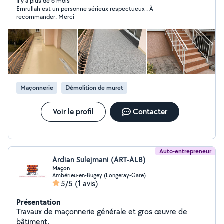
Parquet. -Carrelage, faïence, douche italienne, pose de
Il y a plus de 6 mois
Emrullah est un personne sérieux respectueux . À
parement. -Je vous propose aussi un revêtement
recommander. Merci
durable et élégant: résine de marbre drainant pour
terrasse, contour de piscine,allée résistant et anti
dérapant. Pour toute information n'hésitez pas à me
contacter.
Maçonnerie
Démolition de muret
Voir le profil
Contacter
Auto-entrepreneur
Ardian Sulejmani (ART-ALB)
Maçon
Ambérieu-en-Bugey (Longeray-Gare)
5/5
(1 avis)
Présentation
Travaux de maçonnerie générale et gros œuvre de
bâtiment.