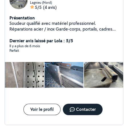
Lagnieu (Nord)
5/5
(4 avis)
Présentation
Soudeur qualifié avec matériel professionnel.
Réparations acier / inox Garde-corps, portails, cadres
métalliques Petits chantiers et interventions rapides
Travail propre et soigné. Devis clair avant intervention.
Dernier avis laissé par Lola : 5/5
Disponible soirs et week-ends. Déplacement possible
Il y a plus de 6 mois
Parfait
réponse rapide.
Voir le profil
Contacter