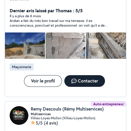
Dernier avis laissé par Thomas : 5/5
Il y a plus de 6 mois
Ardian a fait du trés bon travail sur ma terrasse. il es
consciencieux, ponctuel et professionnel. on voit qu'il a de
l'experience dans la maconnerie. Il es serieux et rigoureux. Je le
recommande vivement.
Maçonnerie
Voir le profil
Contacter
Auto-entrepreneur
Remy Descouls (Rémy Multiservices)
Multiservices
Villieu-Loyes-Mollon (Villieu-Loyes-Mollon)
5/5
(4 avis)