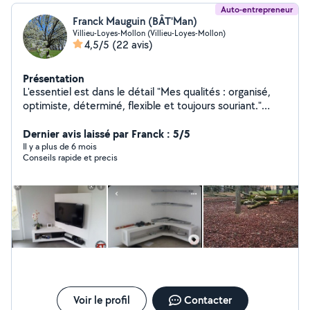
Auto-entrepreneur
Franck Mauguin (BÂT'Man)
Villieu-Loyes-Mollon (Villieu-Loyes-Mollon)
4,5/5
(22 avis)
Présentation
L'essentiel est dans le détail "Mes qualités : organisé,
optimiste, déterminé, flexible et toujours souriant."
Terrassements - Peintre - Abattage,Elagage et Coupe
de bois - Tonte de pelouses ,Taille de Haies et
Dernier avis laissé par Franck : 5/5
Débroussaillage - Créations en tout genres dans un
Il y a plus de 6 mois
Conseils rapide et precis
jardin
Voir le profil
Contacter