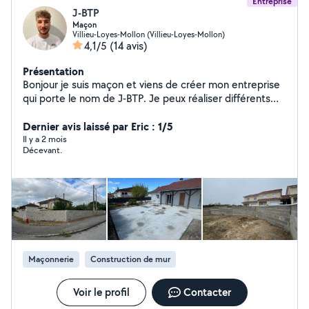
Entreprise
J-BTP
Maçon
Villieu-Loyes-Mollon (Villieu-Loyes-Mollon)
4,1/5
(14 avis)
Présentation
Bonjour je suis maçon et viens de créer mon entreprise
qui porte le nom de J-BTP. Je peux réaliser différents
travaux de maçonnerie, d'aménagement extérieur ou
encore de terrassement. Jeune, volontaire et
Dernier avis laissé par Eric : 1/5
dynamique je ne demande qu'à faire vivre cette petite
Il y a 2 mois
Décevant.
structure et satisfaire les demandes. Pour plus d'avis et
photos de mes réalisation cliquer sur le lien :
https://g.co/kgs/hM7sGo4
Maçonnerie
Construction de mur
Voir le profil
Contacter