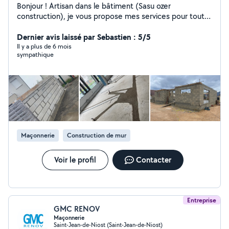
Bonjour ! Artisan dans le bâtiment (Sasu ozer
construction), je vous propose mes services pour tout
types de travaux, neuf ou rénovation - Démolition (
intérieur et extérieur ) - Ouverture sur mur porteur -
Dernier avis laissé par Sebastien : 5/5
Dalle Béton - Élévation de parpaings - Façade je me
Il y a plus de 6 mois
sympathique
tiens à votre disposition pour toutes demandes. Sasu
Ozer construction Cordialement
Maçonnerie
Construction de mur
Voir le profil
Contacter
Entreprise
GMC RENOV
Maçonnerie
Saint-Jean-de-Niost (Saint-Jean-de-Niost)