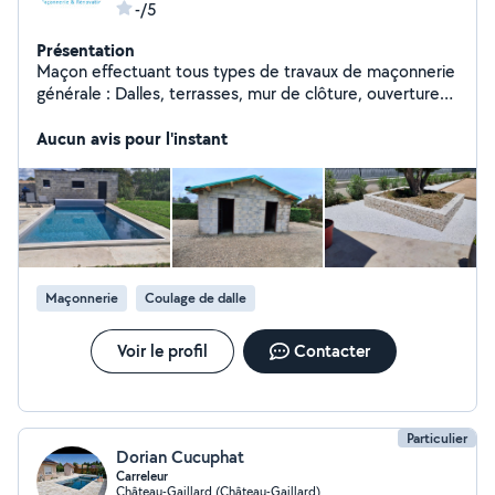
-/5
Présentation
Maçon effectuant tous types de travaux de maçonnerie
générale : Dalles, terrasses, mur de clôture, ouvertures,
agrandissement et piscines Si vous avez besoin d'un
devis ou de conseils pour un projet contactez moi
Aucun avis pour l'instant
Maçonnerie
Coulage de dalle
Voir le profil
Contacter
Particulier
Dorian Cucuphat
Carreleur
Château-Gaillard (Château-Gaillard)