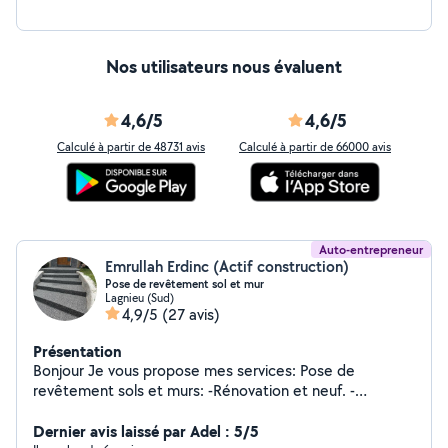
Nos utilisateurs nous évaluent
4,6/5
4,6/5
Calculé à partir de 48731 avis
Calculé à partir de 66000 avis
Auto-entrepreneur
Emrullah Erdinc (Actif construction)
Pose de revêtement sol et mur
Lagnieu (Sud)
4,9/5
(27 avis)
Présentation
Bonjour Je vous propose mes services: Pose de
revêtement sols et murs: -Rénovation et neuf. -
Terrassements. -Maçonnerie. -Béton désactivé. -Chape
traditionnel. -Pose de dalle ( sur plot, sur sable ). -
Dernier avis laissé par Adel : 5/5