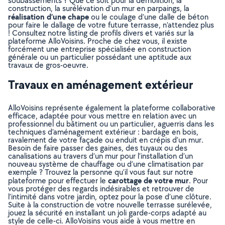
soubassements ? Que ce soit pour la démolition, la
construction, la surélévation d’un mur en parpaings, la
réalisation d’une chape
ou le coulage d’une dalle de béton
pour faire le dallage de votre future terrasse, n’attendez plus
! Consultez notre listing de profils divers et variés sur la
plateforme AlloVoisins. Proche de chez vous, il existe
forcément une entreprise spécialisée en construction
générale ou un particulier possédant une aptitude aux
travaux de gros-oeuvre.
Travaux en aménagement extérieur
AlloVoisins représente également la plateforme collaborative
efficace, adaptée pour vous mettre en relation avec un
professionnel du bâtiment ou un particulier, aguerris dans les
techniques d’aménagement extérieur : bardage en bois,
ravalement de votre façade ou enduit en crépis d’un mur.
Besoin de faire passer des gaines, des tuyaux ou des
canalisations au travers d’un mur pour l’installation d’un
nouveau système de chauffage ou d’une climatisation par
exemple ? Trouvez la personne qu’il vous faut sur notre
carottage de votre mur
plateforme pour effectuer le
. Pour
vous protéger des regards indésirables et retrouver de
l’intimité dans votre jardin, optez pour la pose d’une clôture.
Suite à la construction de votre nouvelle terrasse surélevée,
jouez la sécurité en installant un joli garde-corps adapté au
style de celle-ci. AlloVoisins vous aide à vous mettre en