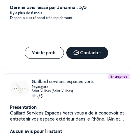
Dernier avis laissé par Johanna : 5/5
Il y a plus de 6 mois
Disponible et répond très rapidement
Voir le profil
Contacter
Entreprise
Gaillard services espaces verts
Paysagiste
Saint-Vulbas (Saint-Vulbas)
-/5
Présentation
Gaillard Services Espaces Verts vous aide à concevoir et
entretenir vos espace extérieur dans le Rhône, l'Ain et
l'Isère. Je vous propose de concevoir, d'aménager et
d'entretenir vos espaces verts
Aucun avis pour l'instant