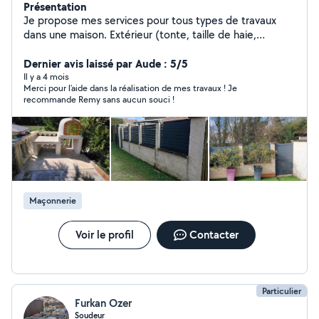
Présentation
Je propose mes services pour tous types de travaux
dans une maison. Extérieur (tonte, taille de haie,
abattage d'arbre, petite maçonnerie,pose de clôture...).
Intérieur ( pose de sol, montage ou déplacement de
Dernier avis laissé par Aude : 5/5
meubles, faire des joints, pose de tv ou tous
Il y a 4 mois
Merci pour l’aide dans la réalisation de mes travaux ! Je
supports...) N'hésitez pas à me contacter pour savoir si
recommande Remy sans aucun souci !
je peux vous aider.
Maçonnerie
Voir le profil
Contacter
Particulier
Furkan Ozer
Soudeur