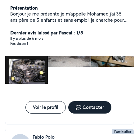
Présentation
Bonjour je me présente je m'appelle Mohamed j'ai 35
ans père de 3 enfants et sans emploi. je cherche pour
augmenter mes revenus. Mes expériences dans la
mécanique peinture et tout type de bricolage.n'hésitez
Dernier avis laissé par Pascal : 1/5
pas à me contacter pour plus d'informations
Il y a plus de 6 mois
Pas dispo !
Voir le profil
Contacter
Particulier
Fabio Polo