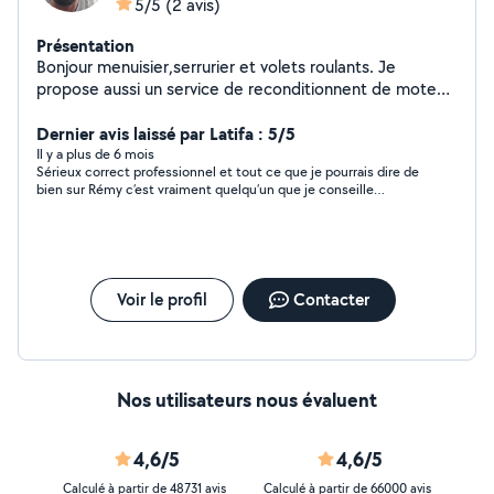
5/5
(2 avis)
Présentation
Bonjour menuisier,serrurier et volets roulants. Je
propose aussi un service de reconditionnent de moteur
de volets électriques. Une expérience de 18ans ,sérieux
consciencieux.
Dernier avis laissé par Latifa : 5/5
Il y a plus de 6 mois
Sérieux correct professionnel et tout ce que je pourrais dire de
bien sur Rémy c’est vraiment quelqu’un que je conseille
fortement il fait vraiment du très bon travail merci Rémy …
Voir le profil
Contacter
Nos utilisateurs nous évaluent
4,6/5
4,6/5
Calculé à partir de 48731 avis
Calculé à partir de 66000 avis