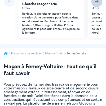
Cherche Maçonnerie
Cherche
Ornex
Ornex
Bonjour, je cherche un maçon pour la
Bonjour, N
création d'une ouverture pour fenêtre dans
passer une
mur donnant sur l'extérieur. Dimension :
jardin et p
hauteur 1,10m x Largeur 0,90m. Prévoir
autour d'un
également la pose d'un linteau et la pose de
de 9h à 13h
la fenêtre.
Merci
Prestations de services
Maçons
Ain
Ferney-Voltaire
Maçon à Ferney-Voltaire : tout ce qu’il
faut savoir
travaux de maçonnerie
Vous prévoyez d’entamer des
pour
votre maison ? Travaux de gros-œuvre et de second œuvre,
aménagement extérieur, terrassement, rénovation de
façades et de sols. Voici des tâches dans le domaine de la
construction, qui nécessitent des compétences et un certain
savoir-faire. La plateforme de mise en relation AlloVoisins