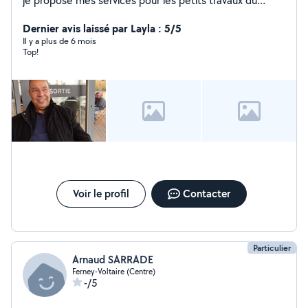
je propose mes services pour les petits travaux du
quotidien intérieurs et extérieurs (terrasse, véranda,
maçonnerie, jardinage) ainsi que pour les
Dernier avis laissé par Layla : 5/5
déménagements. N'hésitez pas à me contacter !
Il y a plus de 6 mois
Top!
Voir le profil
Contacter
Particulier
Arnaud SARRADE
Ferney-Voltaire (Centre)
-/5