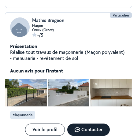
Particulier
Mathis Bregeon
Maçon
Ornex (Ornex)
-/5
Présentation
Réalise tout travaux de maçonnerie (Maçon polyvalent)
- menuiserie - revêtement de sol
Aucun avis pour l'instant
Maçonnerie
Voir le profil
Contacter