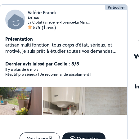
Particulier
Valérie Franck
Artisan
La Ciotat (Virebelle-Provence-La Marine)
5/5
(1 avis)
Présentation
artisan multi fonction, tous corps d'état, sérieux, et
motivé, je suis prêt à étudier toutes vos demandes
v
relatives à mon savoir-faire
Dernier avis laissé par Cecile : 5/5
Il y a plus de 6 mois
Réactif pro sérieux ! Je recommande absolument !
I
Voir le profil
Contacter