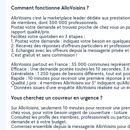
Comment fonctionne AlloVoisins ?
AlloVoisins c’est la marketplace leader dédiée aux prestatio
de membres, dont 300 000 professionnels.
Postez votre demande et trouvez proche de chez vous un parti
rapport qualité/prix.
Facilitez votre quotidien en 3 étapes :
1. Postez votre demande : indiquez votre besoin en quelque
2. Recevez des réponses d’offreurs particuliers et professio
3. Echangez avec les offreurs depuis la messagerie privée et 
C’est gratuit et sans commission !
AlloVoisins partout en France : 35 000 communes représentées 
Efficace : Une demande postée toutes les 10 secondes, 3.6
Généraliste : 1 250 types de besoins différents, tout est poss
Rapide : 10 minutes pour recevoir une première réponse à 
Qualité / prix : 4 membres AlloVoisins sur 5* indiquent qu’All
* Données issues d’une enquête AlloVoisins réalisée sur un é
Vous cherchez un couvreur en urgence ?
Sur AlloVoisins, seulement 10 minutes pour recevoir une p
chez vous, pour votre besoin urgent de couverture - toiture
Consultez les profils des membres, professionnels ou particuli
demande et à votre budget.
Conversez ensemble depuis la messagerie AlloVoisins pour de