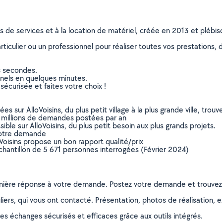
ns de services et à la location de matériel, créée en 2013 et plébi
culier ou un professionnel pour réaliser toutes vos prestations, d
s secondes.
nnels en quelques minutes.
sécurisée et faites votre choix !
sur AlloVoisins, du plus petit village à la plus grande ville, tro
 millions de demandes postées par an
ible sur AlloVoisins, du plus petit besoin aux plus grands projets.
votre demande
oVoisins propose un bon rapport qualité/prix
chantillon de 5 671 personnes interrogées (Février 2024)
remière réponse à votre demande. Postez votre demande et trouve
ers, qui vous ont contacté. Présentation, photos de réalisation, exp
s échanges sécurisés et efficaces grâce aux outils intégrés.