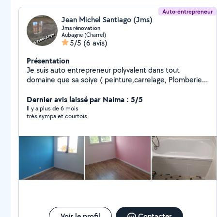
Auto-entrepreneur
Jean Michel Santiago (Jms)
Jms rénovation
Aubagne (Charrel)
5/5
(6 avis)
Présentation
Je suis auto entrepreneur polyvalent dans tout
domaine que sa soiye ( peinture,carrelage, Plomberie,
électricité,monteur de cuisine , dressing sur mesure ..)
et bien d'autres choses je vous propose mes services si
Dernier avis laissé par Naima : 5/5
vous été intéressé veuillez me contacter. Possibilité de
Il y a plus de 6 mois
très sympa et courtois
vous faire vos devis
Voir le profil
Contacter