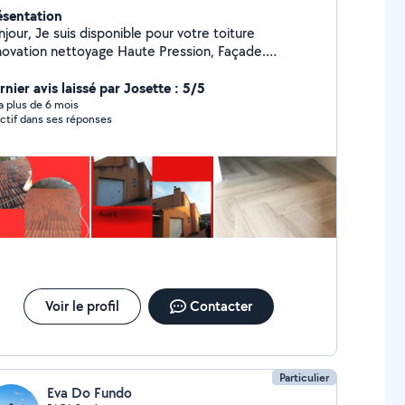
ésentation
s disponible pour votre toiture
nettoyage Haute Pression, Façade.
çonnerie N'hésitez pas si vous avez d'autres
nier avis laissé par Josette : 5/5
questions Merci
y a plus de 6 mois
ctif dans ses réponses
Voir le profil
Contacter
Particulier
Eva Do Fundo