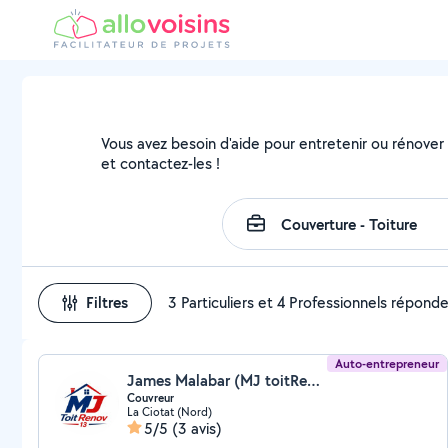
Vous avez besoin d'aide pour entretenir ou rénover v
et contactez-les !
Filtres
3 Particuliers et 4 Professionnels répond
Auto-entrepreneur
James Malabar (MJ toitRenov 13)
Couvreur
La Ciotat (Nord)
5/5
(3 avis)