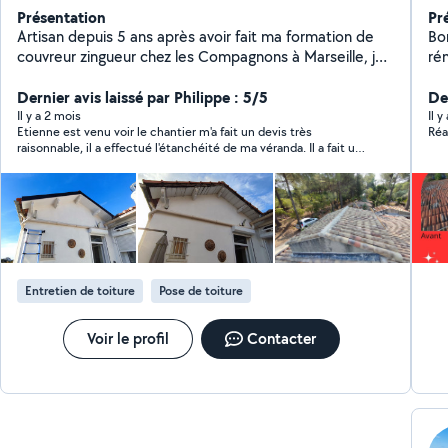
Présentation
Pr
Artisan depuis 5 ans après avoir fait ma formation de
Bonjour, Je sui
couvreur zingueur chez les Compagnons à Marseille, je
rénovation 
suis spécialisé dans la zinguerie (gouttières, VELUX,
Ma
étanchéité des toitures), réparation ou réfection
Dernier avis laissé par Philippe : 5/5
Der
complète de toiture. Pose de panneaux
Il y a 2 mois
Il 
Etienne est venu voir le chantier m'a fait un devis très
Réa
photovoltaïques également.
raisonnable, il a effectué l'étanchéité de ma véranda. Il a fait un
travail soigné, personne sérieuse, je recommande.
Entretien de toiture
Pose de toiture
Voir le profil
Contacter