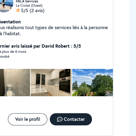
PACA Services
La Ciotat (Ouest)
5/5
(2 avis)
ésentation
us réalisons tout types de services liés à la personne
à l'habitat.
rnier avis laissé par David Robert : 5/5
y a plus de 6 mois
booké
Voir le profil
Contacter