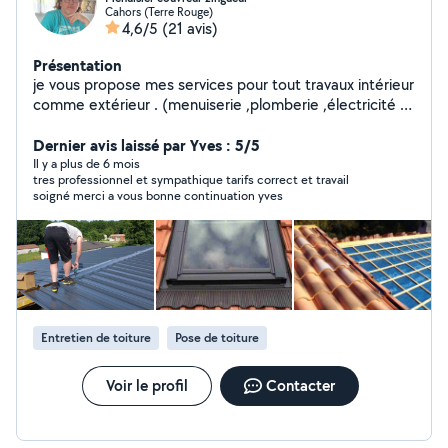
Cahors (Terre Rouge)
4,6/5
(21 avis)
Présentation
je vous propose mes services pour tout travaux intérieur
comme extérieur . (menuiserie ,plomberie ,électricité ,
peintre etc.... et tonte et entretien de vos extérieurs
ainsi que vos travaux de toiture.)
Dernier avis laissé par Yves : 5/5
Il y a plus de 6 mois
tres professionnel et sympathique tarifs correct et travail
soigné merci a vous bonne continuation yves
Entretien de toiture
Pose de toiture
Voir le profil
Contacter