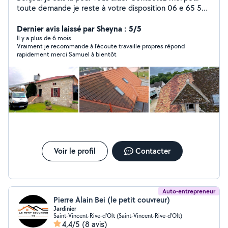
toute demande je reste à votre disposition 06 e 65 55
36 10 Entretien nettoyage -Nettoyage - démousage de
toiture -*traitement-hydrofuge* -Nettoyage façade -
Dernier avis laissé par Sheyna : 5/5
Nettoyage (changement) gouttière -Nettoyage murets
Il y a plus de 6 mois
Vraiment je recommande à l’écoute travaille propres répond
-Nettoyage terrasse -Nettoyage chéneau couvreur -
rapidement merci Samuel à bientôt
Couverture de maison -Changement (pose)de
gouttière -Changement de chêneau -Couvertine
(aluminium) -Couverture de terrasse -Couverture toit
plat.. -Velux ch -Fuite de toiture -Remplacement de
tuiles -Rénovation de toiture (tuile) peinture -Peinture -
façade -Peinture avant toit (lasure et vernis) -Peinture
muret Peinture volet .. Élagage. Taille tout type d'arbre
Taille de haie *devis et deplacement gratuit * (sans
engagement ) -Artisans passionné - -prix imbattable-
(Travail de qualité ) Me contacter pour plus de
Voir le profil
Contacter
renseignements
Auto-entrepreneur
Pierre Alain Bei (le petit couvreur)
Jardinier
Saint-Vincent-Rive-d'Olt (Saint-Vincent-Rive-d'Olt)
4,4/5
(8 avis)