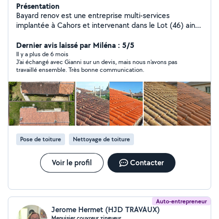
Présentation
Bayard renov est une entreprise multi-services
implantée à Cahors et intervenant dans le Lot (46) ainsi
que dans les départements voisins. Pour obtenir un
résultat de qualité lors de mes interventions, j'utilise des
Dernier avis laissé par Miléna : 5/5
équipements et des produits hauts de gamme afin de
Il y a plus de 6 mois
J'ai échangé avec Gianni sur un devis, mais nous n'avons pas
répondre à vos besoins et vos exigences. Je propose
travaillé ensemble. Très bonne communication.
des prestations aussi bien pour les particuliers que pour
les professionnels. Découvrez juste en-dessous les
services que je pourrai vous apporter ! Démoussage et
hydrofugation de toiture Démoussage et hydrofugation
de façade Démoussage et hydrofugation de terrasse
Nettoyage général de l'habitat" Devis et déplacement
gratuit.
Pose de toiture
Nettoyage de toiture
Voir le profil
Contacter
Auto-entrepreneur
Jerome Hermet (HJD TRAVAUX)
Menuisier couvreur zingueur