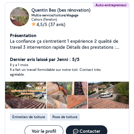
Auto-entrepreneur
Quentin Bes (bes rénovation)
Multis-service/toiture/élagage
Cahors (Fenelon)
4,5/5
(37 avis)
Présentation
La confiance ça s'entretient 1 expérience 2 qualité de
travail 3 intervention rapide Détails des prestations :
Ravalement de façade Peinture airless Traitement anti-
mousse Rénovation de toiture Décapage toiture et
Dernier avis laissé par Jenni : 5/5
façade Peinture intérieure, extérieur , boiserie,
Il y a 1 mois
Il a fait un travail formidable sur notre toit. Contact très
ferronnerie... Nettoyage de gouttière Vérifications et
agréable.
contrôle de toiture Changement de tuiles Recherche de
fuite Traitement humidité Remonté capillaire Traitement
de dallage,bord de piscine, murs,pierre,... Devis gratuit
tout les travaux sont effectué avec facture Plus de
renseignements ou devis n'hésitez pas
Élagage/abattage d'arbres Tout travaux sont effectué
avec nacelle pour davantage de sécurité Élagage
Entretien de toiture
Pose de toiture
Abattage d'arbres Taille de haie Entretien divers Toutes
hauteur Arbres dangereux Au bord d'une habitation...
Voir le profil
Contacter