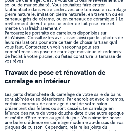
pose de carrelage. C’est à vous de choisir le revêtement de
sol ou de mur souhaité. Vous souhaitez faire entrer
l’authenticité dans votre jardin avec une terrasse en carrelage
pierre naturelle, imitation pierre naturelle, en travertin ou en
carreaux grès de cérame, ou en carreaux de céramique ? Le
revêtement de votre piscine enterrée fait grise mine et
mérite un rafraîchissement ?
Parcourez les portraits de carreleurs disponibles sur
AlloVoisins. Consultez les avis laissés ainsi que les photos de
leurs réalisations pour être certain de choisir l’artisan qu’il
vous faut. Contactez un voisin reconnu pour ses
compétences en pose de carrelage mosaïque et redonnez
de l’éclat à votre piscine, ou faites construire la terrasse de
vos rêves.
Travaux de pose et rénovation de
carrelage en intérieur
Les joints d’étanchéité du carrelage de votre salle de bains
sont abîmés et se détériorent. Par endroit et avec le temps,
certains carreaux de carrelage du sol de votre salon
présentent des fêlures ou sont cassés. Le carrelage en
faïence des murs de votre douche date d’une autre époque
et mérite d’être remis au goût du jour. Vous aimeriez poser
une belle crédence en carrelage moderne au-dessus de vos
plaques de cuisson. Cependant, refaire les joints du