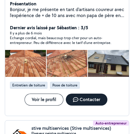
Présentation
Bonjour, je me présente en tant d'artisans couvreur avec
l'expérience de + de 10 ans avec mon papa de père en
fils je propose mes services en tant que nettoyage,
couverture, peinture, maçonnerie n'hésitez pas à me
Dernier avis laissé par Sébastien : 3/5
contacter pour plus de renseignements devis et
Il y a plus de 6 mois
Echange cordial, mais beaucoup trop cher pour un auto-
déplacement intervient en cas d'urgence merci
entrepreneur. Peu de différence avec le tarif d'une entreprise.
Cordialement. V.N rénovation
Entretien de toiture
Pose de toiture
Voir le profil
Contacter
Auto-entrepreneur
stive multiservices (Stive multiservices)
Elagueur,peintre,multiservice