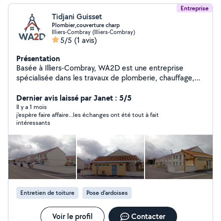
Entreprise
Tidjani Guisset
Plombier,couverture charp
Illiers-Combray (Illiers-Combray)
5/5
(1 avis)
Présentation
Basée à Illiers-Combray, WA2D est une entreprise
spécialisée dans les travaux de plomberie, chauffage,
électricité et rénovation générale. Nous intervenons
pour les particuliers, professionnels et collectivités, avec
Dernier avis laissé par Janet : 5/5
un savoir-faire reconnu et un souci constant de la
Il y a 1 mois
j'espère faire affaire...les échanges ont été tout à fait
qualité. Nos domaines d'intervention : Installation et
intéressants
dépannage plomberie / sanitaire Pose, entretien et
remplacement de chauffage, chaudières, radiateurs
Recherche et réparation de fuites d'eau Rénovation de
salle de bain clé en main Petits travaux de rénovation et
maintenance du bâtiment
Entretien de toiture
Pose d'ardoises
Voir le profil
Contacter