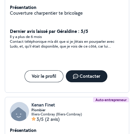
Présentation
Couverture charpentier te bricolage
Dernier avis laissé par Géraldine : 5/5
Il y a plus de 6 mois
Contact téléphonique m'a dit que si je j'étais en pourparler avec
Ludo, et, qu'il était disponible, que je vois de ce côté, car lui
avait beaucoup de travail. Mais si Ludo pouvait pas il viendrait
voir. A l'air sympathique
Voir le profil
Contacter
Auto-entrepreneur
Kenan Finet
Plombier
Illiers-Combray (Illiers-Combray)
3/5
(2 avis)
Présentation