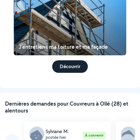
J'entretiens ma toiture et ma façade
Découvrir
Dernières demandes pour Couvreurs à Ollé (28) et
alentours
Sylviane M.
S
À convenir
postée hier
p