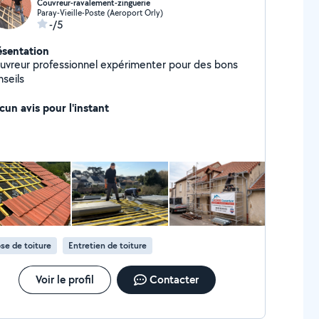
Couvreur-ravalement-zinguerie
Paray-Vieille-Poste (Aeroport Orly)
-/5
ésentation
uvreur professionnel expérimenter pour des bons
nseils
cun avis pour l'instant
se de toiture
Entretien de toiture
Voir le profil
Contacter