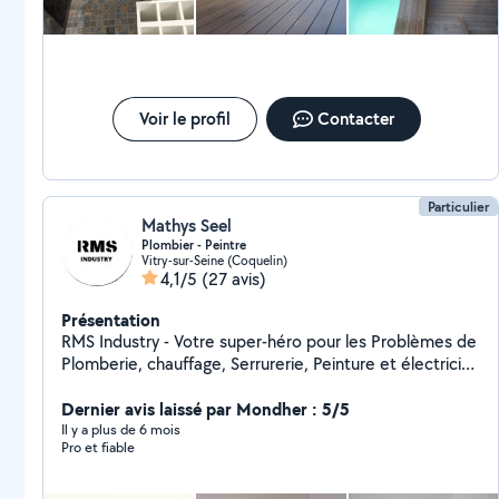
rendez-vous pour effectuer les reprises, je suis toujours sans
réponse à ce jour. Je suis donc déçu par la qualité des finitions
et surtout par l'absence de suivi après chantier.
Voir le profil
Contacter
Particulier
Mathys Seel
Plombier - Peintre
Vitry-sur-Seine (Coquelin)
4,1/5
(27 avis)
Présentation
RMS Industry - Votre super-héro pour les Problèmes de
Plomberie, chauffage, Serrurerie, Peinture et électricité
en île de France. Grâce à mon expertise, j'ai sauvé de
nombreuses maisons de la noyade et de nombreuses
Dernier avis laissé par Mondher : 5/5
serrures de la détresses ! Vous cherchez un prix
Il y a plus de 6 mois
Pro et fiable
abordable ? Je suis votre solution ! Chez RMS Industry,
on ne fait pas les choses à moitié.