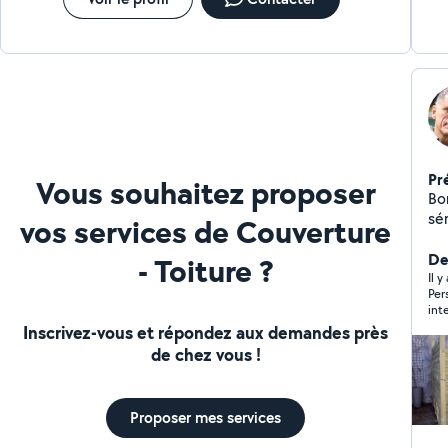
Pr
Vous souhaitez proposer
Bonj
sér
vos services de Couverture
de
me
Der
- Toiture ?
pa
Il y
Per
Co
int
en 
Inscrivez-vous et répondez aux demandes près
de chez vous !
Proposer mes services