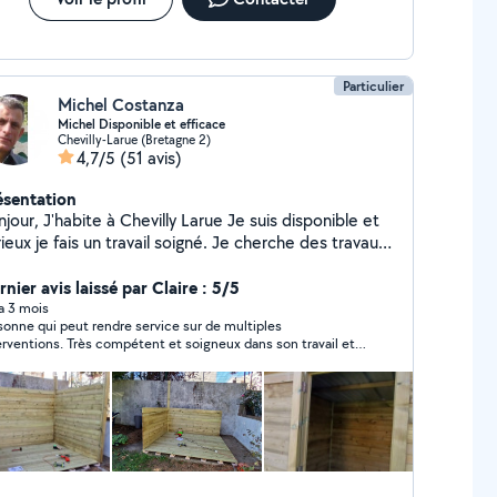
Particulier
Michel Costanza
Michel Disponible et efficace
Chevilly-Larue (Bretagne 2)
4,7/5
(51 avis)
ésentation
our, J'habite à Chevilly Larue Je suis disponible et
ieux je fais un travail soigné. Je cherche des travaux
 Peinture, pose de papiers peints, montage de
ubles, pose d'étagères, jardinage etc... N'hésitez
nier avis laissé par Claire : 5/5
s à me contacter : tél : 06-86-06-06-02
 a 3 mois
sonne qui peut rendre service sur de multiples
rdialement
erventions. Très compétent et soigneux dans son travail et
plus sympathique. Je recommande !