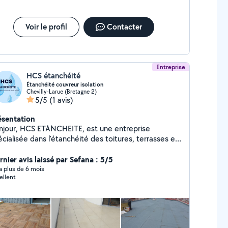
Voir le profil
Contacter
Entreprise
HCS étanchéité
Étanchéité couvreur isolation
Chevilly-Larue (Bretagne 2)
5/5
(1 avis)
ésentation
njour, HCS ETANCHEITE, est une entreprise
cialisée dans l'étanchéité des toitures, terrasses et
timents, dédiée à la protection durable des
structions contre les infiltrations et les intempéries.
rnier avis laissé par Sefana : 5/5
ce à un savoir-faire solide et à l'utilisation de
y a plus de 6 mois
ellent
tériaux performants, nous garantissons des solutions
bles, adaptées aux besoins des particuliers, des
ofessionnels et des collectivités. Nos équipes
erviennent sur tout types de supports: toitures
rasses, balcons, ouvrages neuf ou en rénovation... et