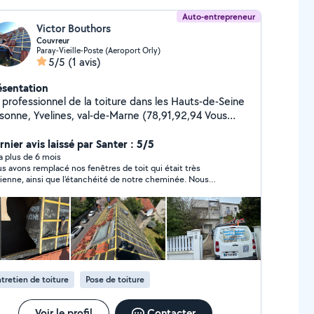
Auto-entrepreneur
Victor Bouthors
Couvreur
Paray-Vieille-Poste (Aeroport Orly)
5/5
(1 avis)
ésentation
 professionnel de la toiture dans les Hauts-de-Seine
ssonne, Yvelines, val-de-Marne (78,91,92,94 Vous
ncontrez un problème avec votre toiture ? Nous
tervenons rapidement pour assurer le bon état et
nier avis laissé par Santer : 5/5
étanchéité de votre toiture. Nous pouvons intervenir
y a plus de 6 mois
s avons remplacé nos fenêtres de toit qui était très
 urgence (24h/7j). Nous entretenons votre toiture,
ienne, ainsi que l’étanchéité de notre cheminée. Nous
us effectuons des réparations et des travaux de
mes très satisfait des travaux réalisés nous
novation. Nous intervenons sur tous les types de
commandons.
ture : toiture en zinc, toiture en ardoise, toiture en
iles. Nous intervenons également sur les toitures en
ngle et les toitures en bac acier. Contactez-nous
ur obtenir un devis gratuit Nous avons un second
e dans le 91, dans l'Essonne
tretien de toiture
Pose de toiture
Voir le profil
Contacter