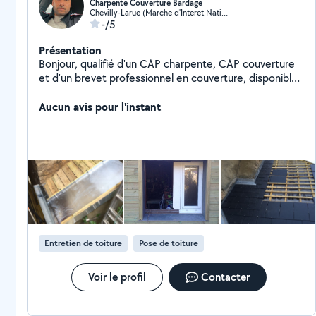
Charpente Couverture Bardage
Chevilly-Larue (Marche d'Interet National Paris Rungis)
-/5
Présentation
Bonjour, qualifié d'un CAP charpente, CAP couverture
et d'un brevet professionnel en couverture, disponible
pour des travaux concernant ces corps de métiers. (
zinguerie bardage également )
Aucun avis pour l'instant
Entretien de toiture
Pose de toiture
Voir le profil
Contacter