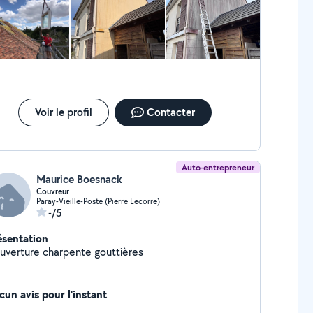
in de maître. Nous travaillons sérieusement afin de
antir un résultat de qualité au prix le plus juste.
itiers d'une longue tradition familiale, notre
treprise est profondément attachée à la satisfaction
nos clients. N'hésitez plus à faire appel à nous, nos
is sont gratuit. 24h 7j7
Voir le profil
Contacter
Auto-entrepreneur
Maurice Boesnack
Couvreur
Paray-Vieille-Poste (Pierre Lecorre)
-/5
ésentation
uverture charpente gouttières
cun avis pour l'instant