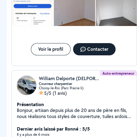
Voir le profil
Contacter
Auto-entrepreneur
William Delporte (DELPORTE)
Couvreur charpentier
Choisy-le-Roi (Parc Prairie Ii)
5/5
(1 avis)
Présentation
Bonjour, artisan depuis plus de 20 ans de père en fils,
nous réalisons tous styles de couverture, tuiles ardoise,
Zinc, bac, acier fibrociment, ainsi que travaux de
maçonnerie et tout travaux intérieur, plâtrerie, enduit,
Dernier avis laissé par Ronné : 5/5
peinture, isolation etc. tous nos travaux. garantie
Il y a plus de 6 mois