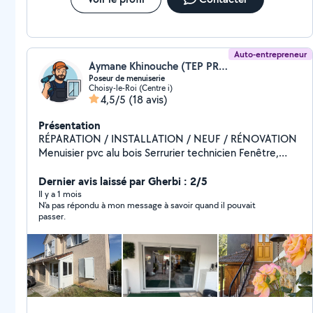
Auto-entrepreneur
Aymane Khinouche (TEP PRO)
Poseur de menuiserie
Choisy-le-Roi (Centre i)
4,5/5
(18 avis)
Présentation
RÉPARATION / INSTALLATION / NEUF / RÉNOVATION
Menuisier pvc alu bois Serrurier technicien Fenêtre,
Porte d'entrée, volet roulant, porte de garage, cuisine,
Dernier avis laissé par Gherbi : 2/5
placard, Véranda. CONTACTEZ-MOI
Il y a 1 mois
N'a pas répondu à mon message à savoir quand il pouvait
passer.