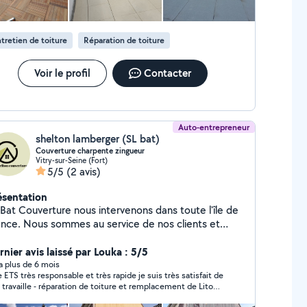
îtrisent l'ensemble des techniques d'étanchéité.
agés pour la sécurité, la qualité et la durabilité, nous
compagnons nos clients de l'analyse du projet jusqu'à
tretien de toiture
Réparation de toiture
réalisation finale, en assurant un suivi rigoureux et des
nitions soignées. HCS ETANCHEITE: votre partenaire
ur des ouvrages parfaitement protégés, durables et
Voir le profil
Contacter
nformes aux normes
Auto-entrepreneur
shelton lamberger (SL bat)
Couverture charpente zingueur
Vitry-sur-Seine (Fort)
5/5
(2 avis)
ésentation
ouverture nous intervenons dans toute l'île de
ance. Nous sommes au service de nos clients et
sayons de nous démarquer grâce à la qualité de nos
estations. Des travaux de toitures, d'étanchéité, de
rnier avis laissé par Louka : 5/5
nguerie et de velux nos artisans sont formés
y a plus de 6 mois
 ETS très responsable et très rapide je suis très satisfait de
écialement pour vos travaux de couverture mais
 travaille - réparation de toiture et remplacement de Lito
si pour réaliser vos projet de ravalement,
c étanchéité tout le travaille et nickel je recommande ETS
vêtements et peintures extérieur et intérieur d'une