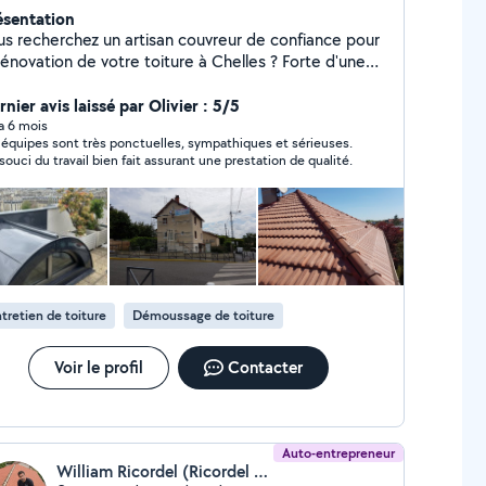
ésentation
us recherchez un artisan couvreur de confiance pour
rénovation de votre toiture à Chelles ? Forte d'une
périence depuis 2016, l'entreprise S Maolet
uverture vous accompagne dans tous vos travaux de
nier avis laissé par Olivier : 5/5
uverture, de l'entretien à la réfection complète de
 a 6 mois
 équipes sont très ponctuelles, sympathiques et sérieuses.
tre toit. Avec une garantie décennale et
souci du travail bien fait assurant une prestation de qualité.
e inspection offerte en Seine-et-Marne, nous vous
portons des solutions durables pour améliorer
tanchéité et l'isolation de votre maison.
tretien de toiture
Démoussage de toiture
Voir le profil
Contacter
Auto-entrepreneur
William Ricordel (Ricordel Couverture)