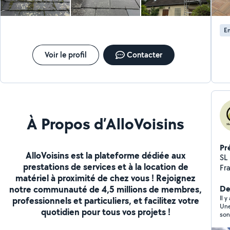
votre toiture et votre façade de manière durable, tout
ma
en préservant la santé de votre famille et de
Eng
l'écosystème environnant.
ac
En
la 
fi
po
Voir le profil
Contacter
co
À Propos d’AlloVoisins
Pr
AlloVoisins est la plateforme dédiée aux
SL Bat C
prestations de services et à la location de
Fr
matériel à proximité de chez vous ! Rejoignez
es
notre communauté de 4,5 millions de membres,
pr
De
zi
Il 
professionnels et particuliers, et facilitez votre
Une
sp
quotidien pour tous vos projets !
son
aus
ave
re