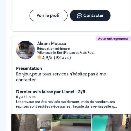
Voir le profil
Contacter
Auto-entrepreneur
Akram Moussa
Rénovation intérieure
Villeneuve-le-Roi (Plateau et Frais Rosset)
4,9/5
(92 avis)
Présentation
Bonjour,pour tous services n'hésitez pas à me
contacter
Dernier avis laissé par Lionel : 2/5
Il y a 11 jours
Les travaux ont été réalisés rapidement, mais de nombreuses
reprises sont restées nécessaires : façade du lave-vaisselle qui
touche la plinthe, portes qui ne ferment plus, finitions et
rebouchages à reprendre, poignées de placard mal alignées,
fissures apparues au plafond de la cuisine après les travaux,
etc. Un store s'est également cassé lors de la manipulation
après sa pose. Malgré plusieurs relances et des propositions de