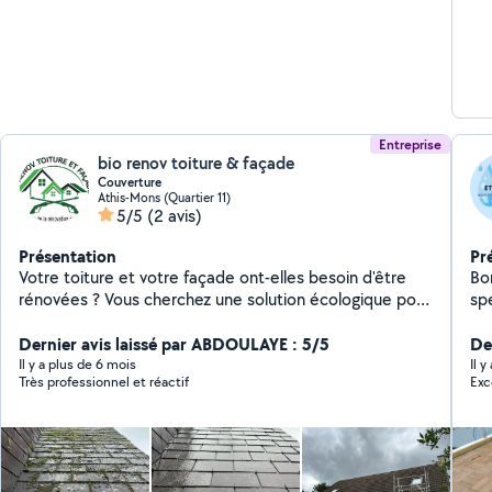
Entreprise
bio renov toiture & façade
Couverture
Athis-Mons (Quartier 11)
5/5
(2 avis)
Présentation
Pr
Votre toiture et votre façade ont-elles besoin d'être
Bo
rénovées ? Vous cherchez une solution écologique pour
spé
le traitement de votre toiture et de votre façade ?
bâ
Notre entreprise se distingue par son engagement
Dernier avis laissé par ABDOULAYE : 5/5
con
De
envers des pratiques respectueuses de
Grâ
Il y a plus de 6 mois
Il 
Très professionnel et réactif
Exc
l'environnement. Nous utilisons aucun produit chimique
ma
pour le nettoyage de votre toiture et de votre façade,
fia
grâce a notre nettoyeur vapeur basse pression . Grâce
pr
à notre expertise et à nos méthodes innovantes, nous
int
sommes en mesure de nettoyer, réparer et protéger
ter