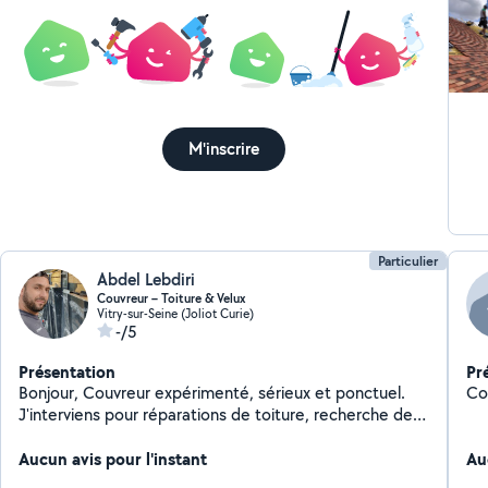
SL
ma
gar
Hér
en
de 
dev
M'inscrire
Particulier
Abdel Lebdiri
Couvreur – Toiture & Velux
Vitry-sur-Seine (Joliot Curie)
-/5
Présentation
Pr
Bonjour, Couvreur expérimenté, sérieux et ponctuel.
Co
J'interviens pour réparations de toiture, recherche de
fuites, remplacement de tuiles, démoussage, ainsi que
pour le remplacement et la création de Velux. Travail
Aucun avis pour l'instant
Au
propre et soigné. Devis gratuit.