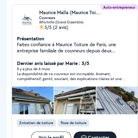
Auto-entrepreneur
Maurice Malla (Maurice Toiture De Paris)
Couvreurs
Alfortville (Grand Ensemble)
5/5
(2 avis)
Présentation
Faites confiance à Maurice Toiture de Paris, une
entreprise familiale de couvreurs depuis deux
générations. Notre héritage, c'est votre garantie : un
travail de qualité, des techniques éprouvées et un
Dernier avis laissé par Marie : 5/5
engagement indéfectible pour protéger et embellir
Il y a plus de 6 mois
La disponibilité de ce couvreur est incroyable. Avenant,
votre patrimoine parisien."
compréhensif, gentil, souriant, des explications claires et une
grande écoute. Donne de très bons conseils Sans hésiter, je le
recontacterai quand mes projets aboutiront
Entretien de toiture
Pose de toiture
Voir le profil
Contacter