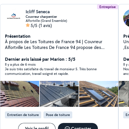
Entreprise
Icliff Seneca
Couvreur charpentier
Alfortville (Grand Ensemble)
5/5
(1 avis)
Présentation
Pr
À propos de Les Toitures de France 94 | Couvreur
Un
Alfortville Les Toitures De France 94 propose des
,E
services de couverture de haute qualité pour les
re
entreprises. Notre équipe expérimentée s'engage à
Dernier avis laissé par Marion : 5/5
in
Der
fournir des solutions durables et esthétiques, adaptées
l'
Il y a plus de 6 mois
Il 
Je suis très satisfaite du travail de monsieur S. Très bonne
Nou
aux besoins spécifiques de chaque client. Nous
en
communication, travail soigné et rapide.
anc
utilisons des matériaux de premier choix pour garantir
no
som
la longévité et la résistance de nos réalisations. Que ce
ré
re
soit pour une installation, une rénovation ou un
toi
entretien, nous offrons un accompagnement
tu
personnalisé tout au long du projet. Faites confiance à
shi
notre expertise pour protéger et embellir vos
po
bâtiments avec soin et professionnalisme. devis et
Sit
Entretien de toiture
Pose de toiture
En
déplacement gratuit
Voir le profil
Contacter