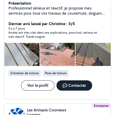
Présentation
Professionnel sérieux et réactif, je propose mes
services pour tous vos travaux de couverture, zinguerie
et entretien de toiture. Prestations proposées :
Réparation de toiture Recherche et réparation de fuites
Dernier avis laissé par Christine : 5/5
Démoussage et nettoyage de toiture Remplacement
Il y a 7 jours
Andrei est très clair dans ses explications, ponctuel, sérieux et
de tuiles Travaux de zinguerie et zinc Pose et réparation
très réactif. Travail soigné.
de gouttières Nettoyage de gouttières Entretien
général de toiture Petits travaux de couverture Je
travaille avec soin et professionnalisme afin de garantir
un résultat propre, durable et de qualité. Devis gratuit
et intervention rapide selon disponibilité. Disponible
pour particuliers et professionnels. N'hésitez pas à me
contacter pour toute demande d'information ou de
Entretien de toiture
Pose de toiture
devis.
Voir le profil
Contacter
Entreprise
Les Artisans Couvreurs
Couvreurs