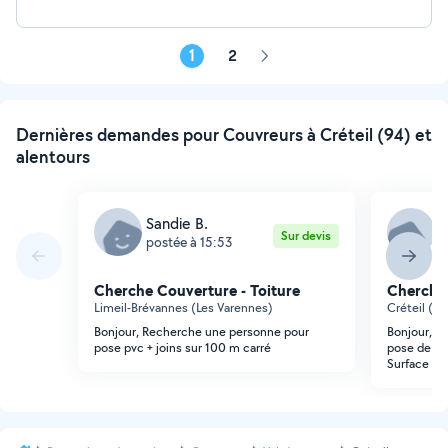
1
2
Page
suivante
Dernières demandes pour Couvreurs à Créteil (94) et
alentours
Sandie B.
M
Sur devis
postée à 15:53
p
Cherche Couverture - Toiture
Cherche 
Limeil-Brévannes (Les Varennes)
Créteil (Po
Bonjour, Recherche une personne pour
Bonjour, J
pose pvc + joins sur 100 m carré
pose de r
Surface 3