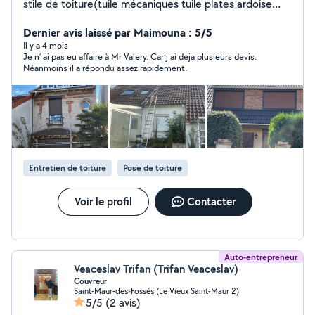
stile de toiture(tuile mécaniques tuile plates ardoise
bac aciers zinc) Détection fuites et réparation
Réfection pied de cheminée scelins Remplacement ou
Dernier avis laissé par Maimouna : 5/5
réparation faîtières et rives Réparation ou
Il y a 4 mois
Je n’ ai pas eu affaire à Mr Valery. Car j ai deja plusieurs devis.
remplacement de Goutierre zinc ou p. V,c
Néanmoins il a répondu assez rapidement.
Remplacement fenêtre de toit ou pause(crée
ouverture) Ramonage de cheminée (aubligatoire 1 fois
pas ans minimum) Aménagement de comble tous stile
de Charpente (traditionnel ou fermette)
Entretien de toiture
Pose de toiture
Voir le profil
Contacter
Auto-entrepreneur
Veaceslav Trifan (Trifan Veaceslav)
Couvreur
Saint-Maur-des-Fossés (Le Vieux Saint-Maur 2)
5/5
(2 avis)