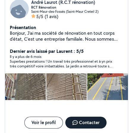
André Laurot (R.C.T rénovation)
RCT Rénovation
Saint-Maur-des-Fossés (Saint-Maur Creteil 2)
5/5
(1 avis)
Présentation
Bonjour, J'ai ma société de rénovation en tout corps
d'état, C'est une entreprise familiale. Nous sommes
sérieux,travail de qualité. N'hésitez pas à nous
contacter.
Dernier avis laissé par Laurent : 5/5
Il y a plus de 6 mois
Superbes prestations ! Un travail très professionnel et à yn prix
très compétitif voire imbattables. Le jardin a retrouvé toute sa
beauté et les haies sont superbes. Tout à ensuite été enlevé y
compris les cartons que j avais. Je vous le recommande +++
Voir le profil
Contacter