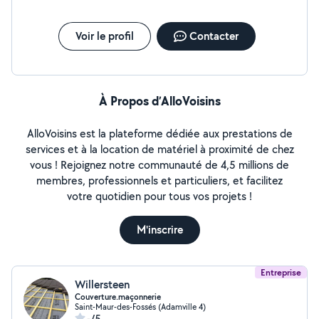
chapeau cheminée vmc Habillage pvc planche de rives
où cheneaux Peinture ou lasure sur boiseries (porte
fenêtre cheneaux cache moineaux) Pose de velux Pose
Voir le profil
Contacter
de bac acier Réparation Murée Façade Toiture
Chêneaux Intérieur extérieur Remise en peinture
Chêneau Toiture Façade Et bien d'autre services
À Propos d’AlloVoisins
AlloVoisins est la plateforme dédiée aux prestations de
services et à la location de matériel à proximité de chez
vous ! Rejoignez notre communauté de 4,5 millions de
membres, professionnels et particuliers, et facilitez
votre quotidien pour tous vos projets !
M'inscrire
Entreprise
Willersteen
Couverture.maçonnerie
Saint-Maur-des-Fossés (Adamville 4)
-/5