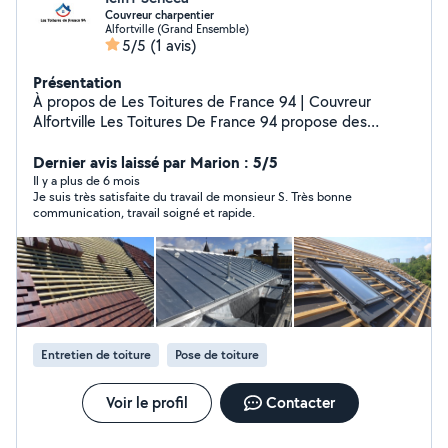
Couvreur charpentier
Alfortville (Grand Ensemble)
5/5
(1 avis)
Présentation
À propos de Les Toitures de France 94 | Couvreur
Alfortville Les Toitures De France 94 propose des
services de couverture de haute qualité pour les
entreprises. Notre équipe expérimentée s'engage à
Dernier avis laissé par Marion : 5/5
fournir des solutions durables et esthétiques, adaptées
Il y a plus de 6 mois
Je suis très satisfaite du travail de monsieur S. Très bonne
aux besoins spécifiques de chaque client. Nous utilisons
communication, travail soigné et rapide.
des matériaux de premier choix pour garantir la
longévité et la résistance de nos réalisations. Que ce
soit pour une installation, une rénovation ou un
entretien, nous offrons un accompagnement
personnalisé tout au long du projet. Faites confiance à
notre expertise pour protéger et embellir vos bâtiments
avec soin et professionnalisme. devis et déplacement
Entretien de toiture
Pose de toiture
gratuit
Voir le profil
Contacter