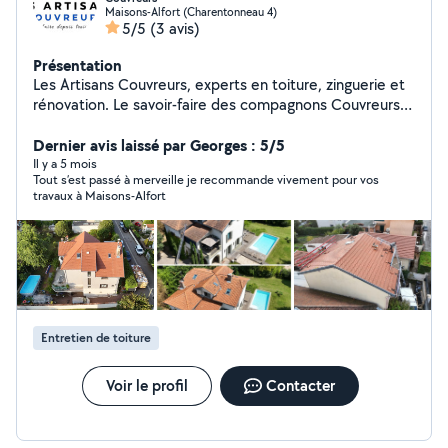
Maisons-Alfort (Charentonneau 4)
5/5
(3 avis)
Présentation
Les Artisans Couvreurs, experts en toiture, zinguerie et
rénovation. Le savoir-faire des compagnons Couvreurs
depuis trois générations.
https://share.google/7kzjRqApnPKO5fV0C
Dernier avis laissé par Georges : 5/5
Il y a 5 mois
Tout s’est passé à merveille je recommande vivement pour vos
travaux à Maisons-Alfort
Entretien de toiture
Voir le profil
Contacter