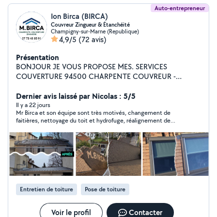
Auto-entrepreneur
Ion Birca (BIRCA)
Couvreur Zingueur & Étanchéité
Champigny-sur-Marne (Republique)
4,9/5
(72 avis)
Présentation
BONJOUR JE VOUS PROPOSE MES. SERVICES
COUVERTURE 94500 CHARPENTE COUVREUR -
ZINGUEUR Tuiles / Ardoises / Zinc Étanchéité
Gouttière Zinc / PVC Traitement de charpente
Dernier avis laissé par Nicolas : 5/5
Démoussage de toiture Traitement hydrofuge de tuiles
Il y a 22 jours
Mr Birca et son équipe sont très motivés, changement de
Isolation Changé de Vélux Création du Vélux Peinture
faitières, nettoyage du toit et hydrofuge, réalignement de
Entretien Rénovation Recherche de fuites N'hésitez pas
toutes les tuiles, lasure sur les boiseries. Travail satisfaisant
à me contacter au Zéro7 73 48 85 quatre-vingt-onze
malgré les obstacles...
Entretien de toiture
Pose de toiture
Voir le profil
Contacter