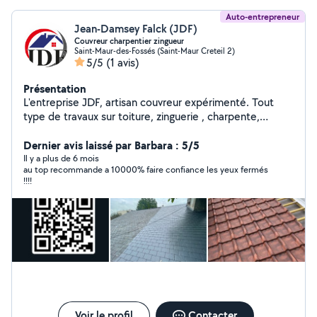
différence . » Site : benicouv
Auto-entrepreneur
Jean-Damsey Falck (JDF)
Couvreur charpentier zingueur
Saint-Maur-des-Fossés (Saint-Maur Creteil 2)
5/5
(1 avis)
Présentation
L'entreprise JDF, artisan couvreur expérimenté. Tout
type de travaux sur toiture, zinguerie , charpente,
étanchéité, isolation de combles perdu et rampant de
toiture. Pose de Velux. Nettoyage et démoussages de
Dernier avis laissé par Barbara : 5/5
toiture. Ravalement . Devis et déplacement gratuit.
Il y a plus de 6 mois
au top recommande a 10000% faire confiance les yeux fermés
Intervention rapide. Assurance décennale. Je reste à
!!!!
votre disposition pour tout renseignements
complémentaires.
Voir le profil
Contacter