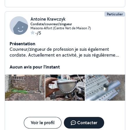
Particulier
Antoine Krawczyk
Cordiste/couvreur/zingueur
Maisons-Alfort (Centre Vert de Maison 7)
-/5
Présentation
Couvreur/zingueur de profession je suis également
cordiste. Actuellement en activité, je suis régulièrement
disponible pour la réalisation de vos chantiers en
couverture/zinguerie ou nécessitant les compétences
Aucun avis pour l'instant
d'un cordiste.
Voir le profil
Contacter