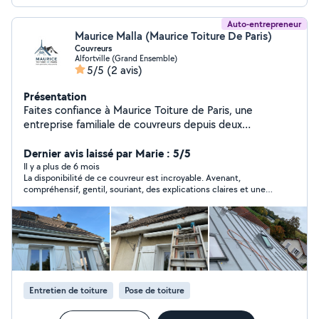
Auto-entrepreneur
Maurice Malla (Maurice Toiture De Paris)
Couvreurs
Alfortville (Grand Ensemble)
5/5
(2 avis)
Présentation
Faites confiance à Maurice Toiture de Paris, une
entreprise familiale de couvreurs depuis deux
générations. Notre héritage, c'est votre garantie : un
travail de qualité, des techniques éprouvées et un
Dernier avis laissé par Marie : 5/5
engagement indéfectible pour protéger et embellir
Il y a plus de 6 mois
La disponibilité de ce couvreur est incroyable. Avenant,
votre patrimoine parisien."
compréhensif, gentil, souriant, des explications claires et une
grande écoute. Donne de très bons conseils Sans hésiter, je le
recontacterai quand mes projets aboutiront
Entretien de toiture
Pose de toiture