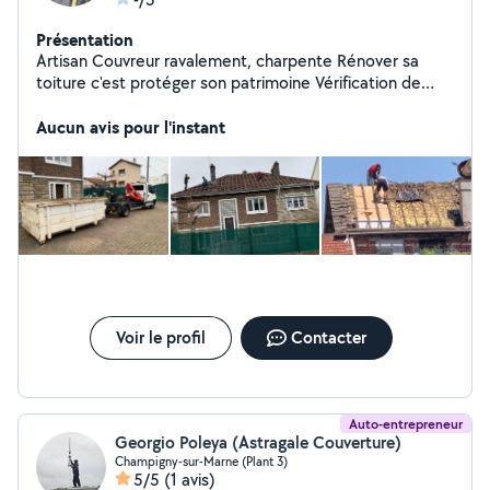
Présentation
Artisan Couvreur ravalement, charpente Rénover sa
toiture c'est protéger son patrimoine Vérification de
toiture gratuit Urgent, fuite déplacement et devis
gratuit Tous travaux de couverture Tous travaux de
Aucun avis pour l'instant
gouttière zinc pvc alu cuivre Dessous de toit, PVC, bois
Étanchéité Nettoyage et traitement de tuiles
Demoussage de toiture hydrofuge Peinture tuile Pose
de velux Étanchéité de toiture Ravalement façade
Traitement de charpente Déplacement et devis gratuit.
Pour plus de renseignements veuillez nous contacter.
Merci
Voir le profil
Contacter
Auto-entrepreneur
Georgio Poleya (Astragale Couverture)
Champigny-sur-Marne (Plant 3)
5/5
(1 avis)