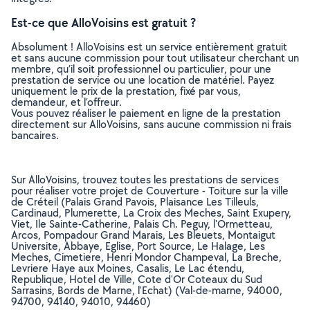
Est-ce que AlloVoisins est gratuit ?
Absolument ! AlloVoisins est un service entièrement gratuit
et sans aucune commission pour tout utilisateur cherchant un
membre, qu’il soit professionnel ou particulier, pour une
prestation de service ou une location de matériel. Payez
uniquement le prix de la prestation, fixé par vous,
demandeur, et l’offreur.
Vous pouvez réaliser le paiement en ligne de la prestation
directement sur AlloVoisins, sans aucune commission ni frais
bancaires.
Sur AlloVoisins, trouvez toutes les prestations de services
pour réaliser votre projet de Couverture - Toiture sur la ville
de Créteil (Palais Grand Pavois, Plaisance Les Tilleuls,
Cardinaud, Plumerette, La Croix des Meches, Saint Exupery,
Viet, Ile Sainte-Catherine, Palais Ch. Peguy, l'Ormetteau,
Arcos, Pompadour Grand Marais, Les Bleuets, Montaigut
Universite, Abbaye, Eglise, Port Source, Le Halage, Les
Meches, Cimetiere, Henri Mondor Champeval, La Breche,
Levriere Haye aux Moines, Casalis, Le Lac étendu,
Republique, Hotel de Ville, Cote d'Or Coteaux du Sud
Sarrasins, Bords de Marne, l'Echat) (Val-de-marne, 94000,
94700, 94140, 94010, 94460)