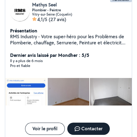
Mathys Seel
Plombier - Peintre
Vitry-sur-Seine (Coquelin)
4,1/5
(27 avis)
Présentation
RMS Industry - Votre super-héro pour les Problèmes de
Plomberie, chauffage, Serrurerie, Peinture et électricité
en île de France. Grâce à mon expertise, j'ai sauvé de
nombreuses maisons de la noyade et de nombreuses
Dernier avis laissé par Mondher : 5/5
serrures de la détresses ! Vous cherchez un prix
Il y a plus de 6 mois
Pro et fiable
abordable ? Je suis votre solution ! Chez RMS Industry,
on ne fait pas les choses à moitié.
Voir le profil
Contacter