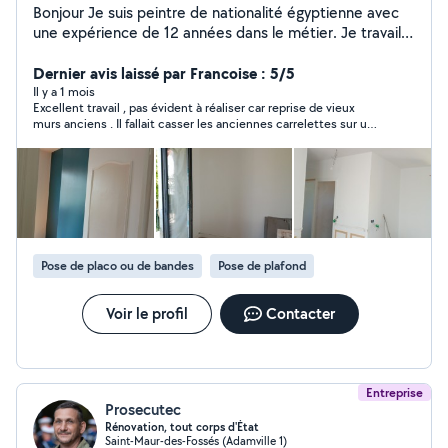
Bonjour Je suis peintre de nationalité égyptienne avec
une expérience de 12 années dans le métier. Je travaille
en toute autonomie et ne demande aucun acompte en
début de chantier (paiement total à reception du
Dernier avis laissé par Francoise : 5/5
chantier. Si vous êtes intéressés, n'hesitez pas pour tout
Il y a 1 mois
Excellent travail , pas évident à réaliser car reprise de vieux
renseignement comcordialement ap Bien cordialement
murs anciens . Il fallait casser les anciennes carrelettes sur une
partie du mur et repartir avec de la toile . Enduire des carreaux
de plâtre et terminer avec de la toile Décoller l' ancien papier
peint et finir avec de la toile Travail appliqué et soigné qui
donne un super rendu . Chantier de plusieurs jours mais fait
dans la foulée. Agréable de ne pas attendre La personne qui
travaillait était très propre et méthodique, à chaque fois le
chantier était nettoyé et les déchets soigneusement mis dans
des sacs de gravats.
Pose de placo ou de bandes
Pose de plafond
Voir le profil
Contacter
Entreprise
Prosecutec
Rénovation, tout corps d'État
Saint-Maur-des-Fossés (Adamville 1)