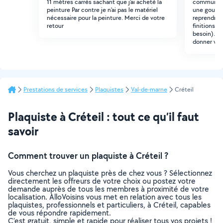
11 mètres carrés sachant que j'ai acheté la
commune. I
peinture Par contre je n'ai pas le matériel
une goulot
nécessaire pour la peinture. Merci de votre
reprendre l
retour
finitions p
besoin). J
donner votr
Prestations de services
Plaquistes
Val-de-marne
Créteil
Plaquiste à Créteil : tout ce qu’il faut
savoir
Comment trouver un plaquiste à Créteil ?
Vous cherchez un plaquiste près de chez vous ? Sélectionnez
directement les offreurs de votre choix ou postez votre
demande auprès de tous les membres à proximité de votre
localisation. AlloVoisins vous met en relation avec tous les
plaquistes, professionnels et particuliers, à Créteil, capables
de vous répondre rapidement.
C’est gratuit, simple et rapide pour réaliser tous vos projets !