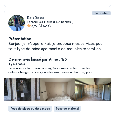
Particulier
Kais Sassi
Bonneuil-sur-Marne (Haut Bonneuil)
4/5
(4 avis)
Présentation
Bonjour je m'appelle Kais je propose mes services pour
tout type de bricolage monté de meubles réparation
peinture Placo toute les model de sol petit travaux a
domicile etc. J'ai de l'expérience plus de 7ans dans ce
Dernier avis laissé par Anne : 1/5
domaine Je suis motivé et sérieux Je travail proprement
Il y a 4 mois
Personne voulant bien faire, agréable mais ne tient pas les
avec une bonne finition et avec soin Je m'adapte à vous
délais, change tous les jours les avancées du chantier, pour
besoin N'hésitez pas à me contacter pour toute
aller plus vite ne respecte pas les temps de séchage donc on
demande
se retrouve avec des cloques au plafond et des traces sur les
murs, Il s'entoure de personne non compétente, Il a accepté de
prendre un chantier avec le fait de monter un meuble encastré
et remettre les portes de cuisine mais rien n'est fait
proprement Je recommanderai uniquement pour de petites
surfaces en peinture et vérifier bien les délais de chantier
Pose de placo ou de bandes
Pose de plafond