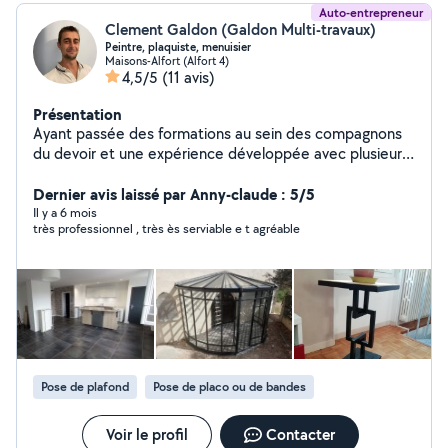
Auto-entrepreneur
Clement Galdon (Galdon Multi-travaux)
Peintre, plaquiste, menuisier
Maisons-Alfort (Alfort 4)
4,5/5
(11 avis)
Présentation
Ayant passée des formations au sein des compagnons
du devoir et une expérience développée avec plusieurs
type de travaux, tel que la rénovation entière d'un
appartement. Je suis capable de réaliser des chantiers
Dernier avis laissé par Anny-claude : 5/5
de manière complète et organisé. Si je ne vous répond
Il y a 6 mois
très professionnel , très ès serviable e t agréable
pas sur l'application, vous pouvez me contacter au
781767002 devis gratuit
Pose de plafond
Pose de placo ou de bandes
Voir le profil
Contacter