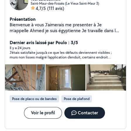
Saint-Maur-des-Fossés (Le Vieux Saint-Maur 3)
4,7/5
(111 avis)
Présentation
Bienvenue à vous J'aimerais me presenter à Je
m'appelle Ahmed je suis égyptienne Je travaille dans le
domaine de la construction debuis longtemps J'ai 14 ans
d'expérience dans ce domaine. Je fais toutes sortes de
Dernier avis laissé par Poulo : 3/5
peintures, de la pâte ,, ponçage toile fissnet et toutes
Il y a 24 jours
J’étais satisfaite jusqu’à ce que les défauts deviennent visibles ;
les couleurs, Je traite qui a été endommagée à cause
murs non lisses malgré l’application d’enduit, certains endroits
de l'humidité. et je colle le papier peint sur les murs et
sont bombés, trous encore présents et peinture mal appliquée
le de carreaux, ainsi que toutes sortes de carreaux sur ,
à certains endroits. Vraiment dommage.
les murs et les salles de bains.Carrelage intérieur et
extérieur et maçonnerie et le plombier Demandez-moi
pour d'autres travaux et je vous dirais si c'est dans mes
compétences Mes prix sont raisonnables Je vous
promets à tous que vous serez ici et content de ce bon
Pose de placo ou de bandes
Pose de plafond
travail Merci
Voir le profil
Contacter