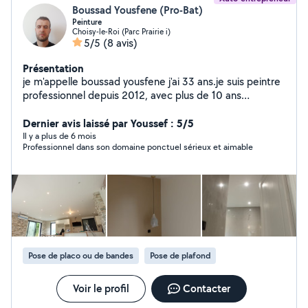
Boussad Yousfene (Pro-Bat)
Peinture
Choisy-le-Roi (Parc Prairie i)
5/5
(8 avis)
Présentation
je m'appelle boussad yousfene j'ai 33 ans.je suis peintre
professionnel depuis 2012, avec plus de 10 ans
d'expérience.Passionné par mon métier, j'apporte soin
et précision à chaque projets Mes services : peinture
Dernier avis laissé par Youssef : 5/5
intérieur et extérieur. Pose d'enduit et finitions. Pose de
Il y a plus de 6 mois
Professionnel dans son domaine ponctuel sérieux et aimable
papier peint. Application de toile de verre Conseil
personnalisé pour vos travaux Sérieux ponctuel et à
l'écoute, je m'engage à réaliser un travail soigner pour
oublier votre intérieur répondre à vos attentes
Pose de placo ou de bandes
Pose de plafond
Voir le profil
Contacter