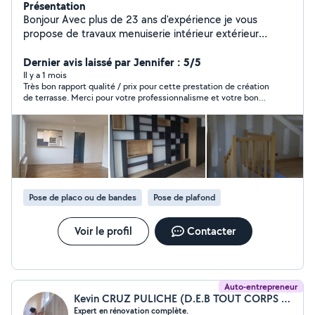
Présentation
Bonjour Avec plus de 23 ans d'expérience je vous
propose de travaux menuiserie intérieur extérieur
toutes taches de menuisier Cuisines ,dressing ,escalier
,parquets coffrage ,portes, placard........ ets - travaux
Dernier avis laissé par Jennifer : 5/5
peinture intérieur extérieur et petite travaux plomberie
Il y a 1 mois
Très bon rapport qualité / prix pour cette prestation de création
électricité maçonnerie Devis et déplacement gratuit
de terrasse. Merci pour votre professionnalisme et votre bonne
Nous vous proposons un travail de qualité et propre.
humeur.
Notre priorité vous satisfaire
Pose de placo ou de bandes
Pose de plafond
Voir le profil
Contacter
Auto-entrepreneur
Kevin CRUZ PULICHE (D.E.B TOUT CORPS RÉNOVATION ET PEINTURE)
Expert en rénovation complète.