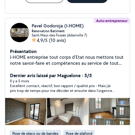
Auto-entrepreneur
Pavel Godoroja (I-HOME)
Renovation Batiment
Saint-Maur-des-Fossés (Adamville 7)
4,9/5
(10 avis)
Présentation
I-HOME entreprise tout corps d'Etat nous mettons tout
notre savoir-faire et compétences au service de tout
projet de travaux sur toute l'ile de france. > Vous avez un
projet de construction, une rénovation ? Notre
Dernier avis laissé par Maguelone : 5/5
entreprise générale de bâtiment est à votre service
Il y a 5 mois
Excellent contact, réactif, bon rapport / qualité prix - Mais j'ai
pour toute demande de :- Rénovation partiel ou
pris trop de temps pour me décider et ensuite dans l'urgence
complète - Démolition , débarras de votre bien -
malheureusement il n'était plus disponible - Je recommande et
Carrelage - Plâtrerie - Menuiserie - Isolation - Pose de
j'espère que la prochaine fois, ça se concrétisera !
cloison ou de faux plafond - Peinture - Pose de
revêtement sol et mûr - Création salle de bain
contemporaine et cuisine équipée -Un devis rapide et
détaillé vous sera offert , N'hésitez pas à nous joindre
par téléphone afin de convenir d'un rendez vous.
Pose de placo ou de bandes
Pose de plafond