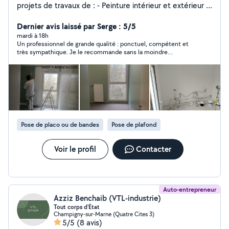
projets de travaux de : - Peinture intérieur et extérieur -
Enduit partiel ou général - Dégâts des eaux - Démolition
- Plomberie - Electricité - Pose de faux plafond, cloison,
Dernier avis laissé par Serge : 5/5
parquet, carrelage.... - transport Disposant d'une
mardi à 18h
Un professionnel de grande qualité : ponctuel, compétent et
expérience de plusieurs années dans le secteur de la
très sympathique. Je le recommande sans la moindre
rénovation ainsi que tout le matériel nécessaire, nous
hésitation !
serions ravis moi et mon équipe de réaliser vos projets
de travaux avec le plus grand soin à un tarif défiant
toute concurrence. N hésiter pas à me contacter DEVIS
GRATUIT ET RAPIDE 7J7 TARIF PLUS AVANTAGEUX
Merci d' avance et a bientôt !
Pose de placo ou de bandes
Pose de plafond
Voir le profil
Contacter
Auto-entrepreneur
Azziz Benchaib (VTL-industrie)
Tout corps d'État
Champigny-sur-Marne (Quatre Cites 3)
5/5
(8 avis)