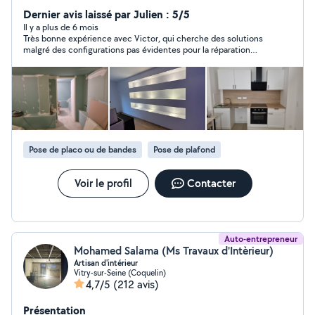
travaux possible. Je suis disponible tout les jours sauf le
Dernier avis laissé par Julien : 5/5
dimanche
Il y a plus de 6 mois
Très bonne expérience avec Victor, qui cherche des solutions
malgré des configurations pas évidentes pour la réparation
demandée. N’hésitez pas à le contacter pour vos besoins!m si
Pose de placo ou de bandes
Pose de plafond
Voir le profil
Contacter
Auto-entrepreneur
Mohamed Salama (Ms Travaux d'Intèrieur)
Artisan d'intérieur
Vitry-sur-Seine (Coquelin)
4,7/5
(212 avis)
Présentation