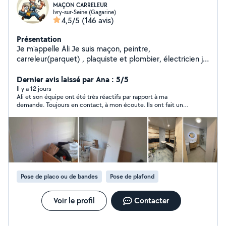
MAÇON CARRELEUR
Ivry-sur-Seine (Gagarine)
4,5/5
(146 avis)
Présentation
Je m'appelle Ali Je suis maçon, peintre,
carreleur(parquet) , plaquiste et plombier, électricien jai
10 ans d'expérience.Je pose également des cuisine Je
suis disponible du lundi au dimanche même dépannage
Dernier avis laissé par Ana : 5/5
la nuit et en déplacement J'ai tous le matériel
Il y a 12 jours
Ali et son équipe ont été très réactifs par rapport à ma
nécessaire dans la maçonnerie : pour le carrelage , le
demande. Toujours en contact, à mon écoute. Ils ont fait un
bois , la peinture , moquette....) Je suis véhiculée ( je
travail soigneux. Je suis plus que satisfaite, je le recommande
peux même vous aider à aller chercher votre matériel
et je le contacterai pour des futurs travaux. Bravo pour le
dans le magasin de bricolage ) Même pour un
boulot et merci
renseignement je suis là pour vous aidez je suis très
réactif. Je connais très bien mon métier et connais tous
se qui est en rapport avec le bâtiment . Au plaisir de
travailler avec vous
Pose de placo ou de bandes
Pose de plafond
Voir le profil
Contacter