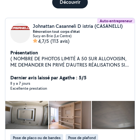
Découvrir
Auto-entrepreneur
Johnattan Casanneli D istria (CASANELLI)
Rénovation tout corps d'état
Sucy-en-Brie (Le Centre)
4,7/5
(113 avis)
Présentation
( NOMBRE DE PHOTOS LIMITÉ A 50 SUR ALLOVOISIN,
ME DEMANDER EN PRIVÉ D'AUTRES RÉALISATIONS SI
BESOIN ) Travaux dans toute la région parisienne et
régions alentours. ---Nous sommes une équipe de 3
Dernier avis laissé par Agathe : 5/5
artisans passionnés du bâtiment et du travail bien
Il y a 7 jours
Excellente prestation
exécuté, nous faisons :maçonneries diverses,plomberie,
électricité,placo, isolation,montage de meuble,
peinture, enduit, carrelage, pose de revêtements sol,
agencement, décoration.
Pose de placo ou de bandes
Pose de plafond