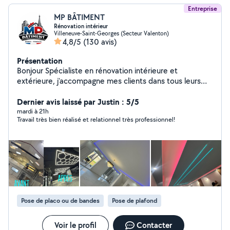
Entreprise
MP BÂTIMENT
Rénovation intérieur
Villeneuve-Saint-Georges (Secteur Valenton)
4,8/5
(130 avis)
Présentation
Bonjour Spécialiste en rénovation intérieure et
extérieure, j'accompagne mes clients dans tous leurs
projets, du gros œuvre aux finitions. Avec plus de 10 ans
d'expérience dans le bâtiment, je maîtrise parfaitement
Dernier avis laissé par Justin : 5/5
mon métier et propose des solutions sur mesure pour
mardi à 21h
Travail très bien réalisé et relationnel très professionnel!
transformer et valoriser chaque espace. Peinture,
enduits, placo, parquet, carrelage, électricité
,plomberie, lino, et bien plus encore : mon équipe de
professionnels ponctuels et qualifiés est à votre service
pour tous vos travaux. N'hésitez pas à nous contacter
pour plus d'informations. Au plaisir de concrétiser vos
projets ! Shahzad et mon équipe.
Pose de placo ou de bandes
Pose de plafond
Voir le profil
Contacter