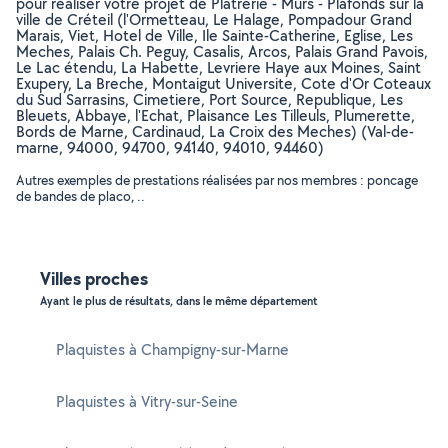
pour réaliser votre projet de Plâtrerie - Murs - Plafonds sur la
ville de Créteil (l'Ormetteau, Le Halage, Pompadour Grand
Marais, Viet, Hotel de Ville, Ile Sainte-Catherine, Eglise, Les
Meches, Palais Ch. Peguy, Casalis, Arcos, Palais Grand Pavois,
Le Lac étendu, La Habette, Levriere Haye aux Moines, Saint
Exupery, La Breche, Montaigut Universite, Cote d'Or Coteaux
du Sud Sarrasins, Cimetiere, Port Source, Republique, Les
Bleuets, Abbaye, l'Echat, Plaisance Les Tilleuls, Plumerette,
Bords de Marne, Cardinaud, La Croix des Meches) (Val-de-
marne, 94000, 94700, 94140, 94010, 94460)
Autres exemples de prestations réalisées par nos membres : poncage
de bandes de placo, ..
Villes proches
Ayant le plus de résultats, dans le même département
Plaquistes à Champigny-sur-Marne
Plaquistes à Vitry-sur-Seine