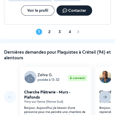
Voir le profil
Contacter
1
2
3
4
Page
suivante
Dernières demandes pour Plaquistes à Créteil (94) et
alentours
Zehra G.
O
À convenir
postée à 15:32
p
Cherche Plâtrerie - Murs -
Cherche 
Plafonds
Plafonds
Vitry-sur-Seine (Ferme Sud)
Villeneuve
Bonjour, Aujourd'hui j'ai besoin d'une
Bonjour, R
personne pour me peindre une chambre de
reprendre u