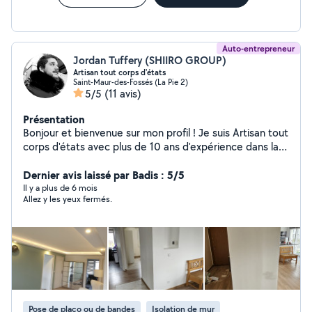
Auto-entrepreneur
Jordan Tuffery (SHIIRO GROUP)
Artisan tout corps d'états
Saint-Maur-des-Fossés (La Pie 2)
5/5
(11 avis)
Présentation
Bonjour et bienvenue sur mon profil ! Je suis Artisan tout
corps d'états avec plus de 10 ans d'expérience dans la
rénovation tout corps d'état et 5 ans dans la
maintenance du Bâtiment. Passionné par mon métier, je
Dernier avis laissé par Badis : 5/5
mets mon savoir-faire à votre service pour réaliser tout
Il y a plus de 6 mois
Allez y les yeux fermés.
vos projets, du plus simple au plus ambitieux. Que ce
soit pour l'électricité, plomberie, menuiserie, peinture,
ou rénovation complète, je travail avec rigueur et
professionnalisme pour garantir un résultat à la hauteur
de vos attentes. Important : Allovoisin limite les
messages, alors n'hésitez pas à m'envoyer un SMS
directement au O6.95.58.60.33
Pose de placo ou de bandes
Isolation de mur