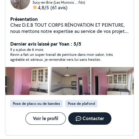
Sucy-en-Brie (Les Monrois ... Fdv)
4,8/5
(61 avis)
Présentation
Chez D.E.B TOUT CORPS RÉNOVATION ET PEINTURE,
nous mettons notre expertise au service de vos projets
pour transformer et valoriser vos espaces. Spécialisés
en rénovation et peinture, nous garantissons un travail
Dernier avis laissé par Yoan : 5/5
soigné, des finitions de qualité et le respect des délais.
Il y a plus de 6 mois
Kevin a fait un super travail de peinture dans mon salon. très
À l'écoute de vos besoins, nous proposons des solutions
agréable et sérieux. je reviendrai vers lui sans hesiter.
personnalisées, durables et adaptées à votre budget.
Votre satisfaction est notre priorité. Devis gratuit et
sans engagement.
Pose de placo ou de bandes
Pose de plafond
Voir le profil
Contacter