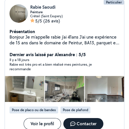
Particulier
Rabie Saoudi
Peinture
Créteil (Saint Exupery)
5/5
(26 avis)
Présentation
Bonjour Je m'appelle rabie j'ai 41ans J'ai une expérience
de 15 ans dans le domaine de Peintur, BA13, parquet et
la peinture de décoration intérieur( stuc, Peintur, à
pattes, craquelés..ex) Je reste à votre disposition pour
Dernier avis laissé par Alexandre : 5/5
tous vos questions et conseils Avec un travail de qualité
Il y a 18 jours
Rabie est très pro et a bien réalisé mes peintures, je
et professionnelle N'hésitez pas à me contacter Merci
recommande
Pose de placo ou de bandes
Pose de plafond
Voir le profil
Contacter