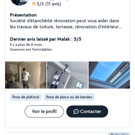
5/5
(11 avis)
Présentation
Société d'étanchéité rénovation peut vous aider dans
les travaux de toiture, terrasse, rénovation d'intérieur
plomberie Électricité tous les ouvriers sont qualifiés
devis gratuit. Possibilité de voir mes chantiers sur place.
Dernier avis laissé par Malak : 5/5
Il y a plus de 6 mois
Guesnon est formidables
Pose de plafond
Pose de placo ou de bandes
Voir le profil
Contacter