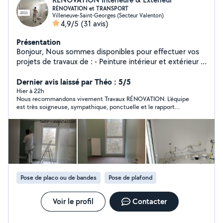
RÉNOVATION et TRANSPORT
Villeneuve-Saint-Georges (Secteur Valenton)
4,9/5
(31 avis)
Présentation
Bonjour, Nous sommes disponibles pour effectuer vos
projets de travaux de : - Peinture intérieur et extérieur -
Enduit partiel ou général - Dégâts des eaux - Démolition
- Plomberie - Electricité - Pose de faux plafond, cloison,
Dernier avis laissé par Théo : 5/5
parquet, carrelage.... - transport Disposant d'une
Hier à 22h
Nous recommandons vivement Travaux RÉNOVATION. L’équipe
expérience de plusieurs années dans le secteur de la
est très soigneuse, sympathique, ponctuelle et le rapport
rénovation ainsi que tout le matériel nécessaire, nous
qualité/prix est intéressant. Nous avons même reçu de bons
serions ravis moi et mon équipe de réaliser vos projets
conseils techniques pour notre projet. Nous leur confierons
de travaux avec le plus grand soin à un tarif défiant
prochainement d’autres prestations.
toute concurrence. N hésiter pas à me contacter DEVIS
GRATUIT ET RAPIDE 7J7 TARIF PLUS AVANTAGEUX
Merci d' avance et a bientôt !
Pose de placo ou de bandes
Pose de plafond
Voir le profil
Contacter