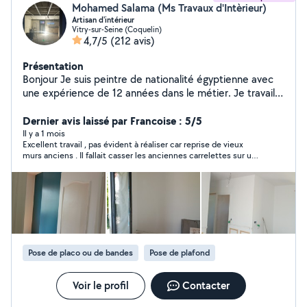
Mohamed Salama (Ms Travaux d'Intèrieur)
Artisan d'intérieur
Vitry-sur-Seine (Coquelin)
4,7/5
(212 avis)
Présentation
Bonjour Je suis peintre de nationalité égyptienne avec
une expérience de 12 années dans le métier. Je travaille
en toute autonomie et ne demande aucun acompte en
début de chantier (paiement total à reception du
Dernier avis laissé par Francoise : 5/5
chantier. Si vous êtes intéressés, n'hesitez pas pour tout
Il y a 1 mois
Excellent travail , pas évident à réaliser car reprise de vieux
renseignement comcordialement ap Bien cordialement
murs anciens . Il fallait casser les anciennes carrelettes sur une
partie du mur et repartir avec de la toile . Enduire des carreaux
de plâtre et terminer avec de la toile Décoller l' ancien papier
peint et finir avec de la toile Travail appliqué et soigné qui
donne un super rendu . Chantier de plusieurs jours mais fait
dans la foulée. Agréable de ne pas attendre La personne qui
travaillait était très propre et méthodique, à chaque fois le
chantier était nettoyé et les déchets soigneusement mis dans
des sacs de gravats.
Pose de placo ou de bandes
Pose de plafond
Voir le profil
Contacter