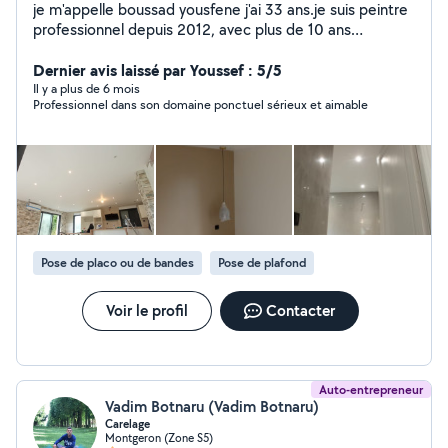
je m'appelle boussad yousfene j'ai 33 ans.je suis peintre
professionnel depuis 2012, avec plus de 10 ans
d'expérience.Passionné par mon métier, j'apporte soin
et précision à chaque projets Mes services : peinture
Dernier avis laissé par Youssef : 5/5
intérieur et extérieur. Pose d'enduit et finitions. Pose de
Il y a plus de 6 mois
Professionnel dans son domaine ponctuel sérieux et aimable
papier peint. Application de toile de verre Conseil
personnalisé pour vos travaux Sérieux ponctuel et à
l'écoute, je m'engage à réaliser un travail soigner pour
oublier votre intérieur répondre à vos attentes
Pose de placo ou de bandes
Pose de plafond
Voir le profil
Contacter
Auto-entrepreneur
Vadim Botnaru (Vadim Botnaru)
Carelage
Montgeron (Zone S5)