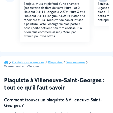
Bonjour, Murs et plafond d'une chambre
Bonjour, j
(recouverts de fibre de verre Murs 1 et 2 :
urgence po
Hauteur 2,41 M. Longueur 2,37M Murs 3 et 4
placo . Re
: hauteur 2,41 M Longueur 4,05 M Plafond : à
petits murs
repeindre Murs : recouvrir de papier intisse
entreprise
+ peinture Porte : changer le bloc porte +
pose (porte actuelle : 35 mm épaisseur. A
priori plus commercialisée) Merci par
avance pour vos offres.
Prestations de services
Plaquistes
Val-de-marne
Villeneuve-Saint-Georges
Plaquiste à Villeneuve-Saint-Georges :
tout ce qu’il faut savoir
Comment trouver un plaquiste à Villeneuve-Saint-
Georges ?