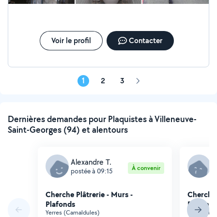
Voir le profil
Contacter
1
2
3
Page
suivante
Dernières demandes pour Plaquistes à Villeneuve-
Saint-Georges (94) et alentours
Alexandre T.
D
À convenir
postée à 09:15
p
Cherche Plâtrerie - Murs -
Cherche 
Plafonds
Plafonds
Yerres (Camaldules)
Crosne (Pl