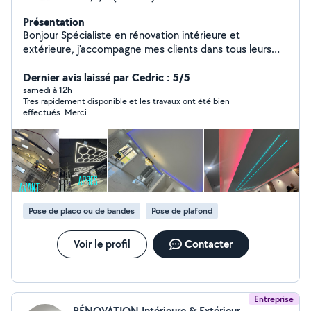
Présentation
Bonjour Spécialiste en rénovation intérieure et
extérieure, j'accompagne mes clients dans tous leurs
projets, du gros œuvre aux finitions. Avec plus de 10 ans
d'expérience dans le bâtiment, je maîtrise parfaitement
Dernier avis laissé par Cedric : 5/5
mon métier et propose des solutions sur mesure pour
samedi à 12h
Tres rapidement disponible et les travaux ont été bien
transformer et valoriser chaque espace. Peinture,
effectués. Merci
enduits, placo, parquet, carrelage, électricité
,plomberie, lino, et bien plus encore : mon équipe de
professionnels ponctuels et qualifiés est à votre service
pour tous vos travaux. N'hésitez pas à nous contacter
pour plus d'informations. Au plaisir de concrétiser vos
projets ! Shahzad et mon équipe.
Pose de placo ou de bandes
Pose de plafond
Voir le profil
Contacter
Entreprise
RÉNOVATION Intérieure & Extérieur