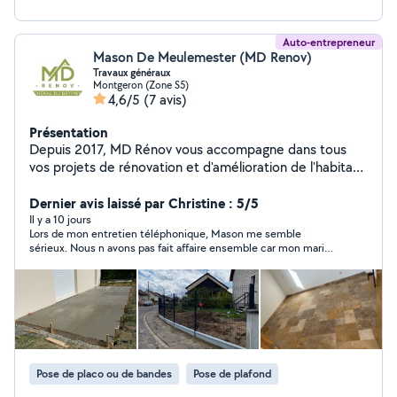
Auto-entrepreneur
Mason De Meulemester (MD Renov)
Travaux généraux
Montgeron (Zone S5)
4,6/5
(7 avis)
Présentation
Depuis 2017, MD Rénov vous accompagne dans tous
vos projets de rénovation et d'amélioration de l'habitat.
Notre équipe met son savoir-faire au service de vos
besoins pour des prestations complètes et de qualité :
Dernier avis laissé par Christine : 5/5
Maçonnerie Charpente / Couverture Isolation
Il y a 10 jours
Lors de mon entretien téléphonique, Mason me semble
Menuiserie Plâtrerie Peinture intérieure et extérieure
sérieux. Nous n avons pas fait affaire ensemble car mon mari
Électricité / Plomberie / Chauffage Revêtements de sol
avait déjà trouvé quelqu'un de son côté. Dommage
(carrelage, parquet) Création et aménagements
extérieurs Nettoyage de façade et toiture Traitement
et hydrofuge de façade et toiture Traitement de
charpente Devis gratuit Solutions de financement
disponibles Garantie décennale
Pose de placo ou de bandes
Pose de plafond