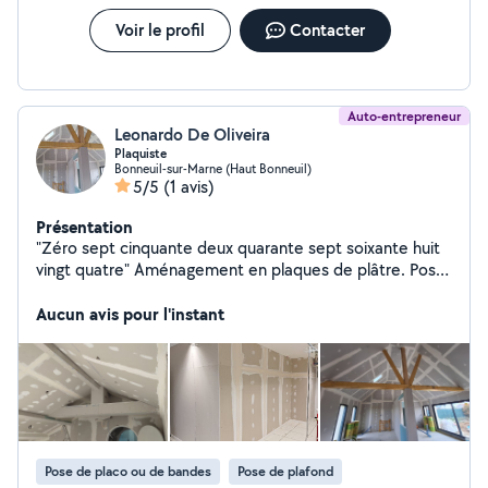
Voir le profil
Contacter
Auto-entrepreneur
Leonardo De Oliveira
Plaquiste
Bonneuil-sur-Marne (Haut Bonneuil)
5/5
(1 avis)
Présentation
"Zéro sept cinquante deux quarante sept soixante huit
vingt quatre" Aménagement en plaques de plâtre. Pose
de cloisons, plafond, isolation intérieur. Faux-plafonds en
dalles. Plaquisterie générale. Professional 100%
Aucun avis pour l'instant
expérimenté.
Pose de placo ou de bandes
Pose de plafond