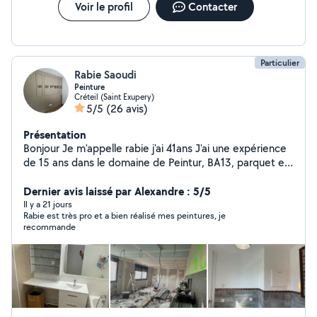
Voir le profil
Contacter
Particulier
Rabie Saoudi
Peinture
Créteil (Saint Exupery)
5/5
(26 avis)
Présentation
Bonjour Je m'appelle rabie j'ai 41ans J'ai une expérience
de 15 ans dans le domaine de Peintur, BA13, parquet et
la peinture de décoration intérieur( stuc, Peintur, à
pattes, craquelés..ex) Je reste à votre disposition pour
Dernier avis laissé par Alexandre : 5/5
tous vos questions et conseils Avec un travail de qualité
Il y a 21 jours
Rabie est très pro et a bien réalisé mes peintures, je
et professionnelle N'hésitez pas à me contacter Merci
recommande