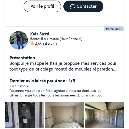
Voir le profil
Contacter
Particulier
Kais Sassi
Bonneuil-sur-Marne (Haut Bonneuil)
4/5
(4 avis)
Présentation
Bonjour je m'appelle Kais je propose mes services pour
tout type de bricolage monté de meubles réparation
peinture Placo toute les model de sol petit travaux a
domicile etc. J'ai de l'expérience plus de 7ans dans ce
Dernier avis laissé par Anne : 1/5
domaine Je suis motivé et sérieux Je travail proprement
Il y a 5 mois
Personne voulant bien faire, agréable mais ne tient pas les
avec une bonne finition et avec soin Je m'adapte à vous
délais, change tous les jours les avancées du chantier, pour
besoin N'hésitez pas à me contacter pour toute
aller plus vite ne respecte pas les temps de séchage donc on
demande
se retrouve avec des cloques au plafond et des traces sur les
murs, Il s'entoure de personne non compétente, Il a accepté de
prendre un chantier avec le fait de monter un meuble encastré
et remettre les portes de cuisine mais rien n'est fait
proprement Je recommanderai uniquement pour de petites
surfaces en peinture et vérifier bien les délais de chantier