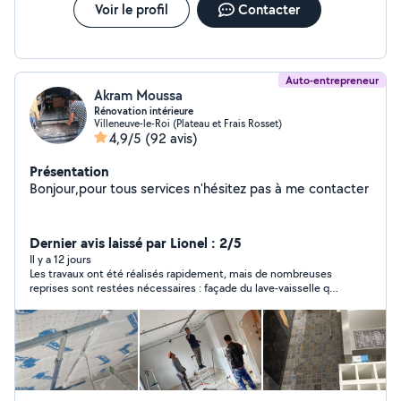
Voir le profil
Contacter
Auto-entrepreneur
Akram Moussa
Rénovation intérieure
Villeneuve-le-Roi (Plateau et Frais Rosset)
4,9/5
(92 avis)
Présentation
Bonjour,pour tous services n'hésitez pas à me contacter
Dernier avis laissé par Lionel : 2/5
Il y a 12 jours
Les travaux ont été réalisés rapidement, mais de nombreuses
reprises sont restées nécessaires : façade du lave-vaisselle qui
touche la plinthe, portes qui ne ferment plus, finitions et
rebouchages à reprendre, poignées de placard mal alignées,
fissures apparues au plafond de la cuisine après les travaux,
etc. Un store s'est également cassé lors de la manipulation
après sa pose. Malgré plusieurs relances et des propositions de
rendez-vous pour effectuer les reprises, je suis toujours sans
réponse à ce jour. Je suis donc déçu par la qualité des finitions