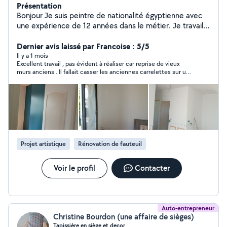
Présentation
Bonjour Je suis peintre de nationalité égyptienne avec
une expérience de 12 années dans le métier. Je travaille
en toute autonomie et ne demande aucun acompte en
début de chantier (paiement total à reception du
Dernier avis laissé par Francoise : 5/5
chantier. Si vous êtes intéressés, n'hesitez pas pour tout
Il y a 1 mois
Excellent travail , pas évident à réaliser car reprise de vieux
renseignement comcordialement ap Bien cordialement
murs anciens . Il fallait casser les anciennes carrelettes sur une
partie du mur et repartir avec de la toile . Enduire des carreaux
de plâtre et terminer avec de la toile Décoller l' ancien papier
peint et finir avec de la toile Travail appliqué et soigné qui
donne un super rendu . Chantier de plusieurs jours mais fait
dans la foulée. Agréable de ne pas attendre La personne qui
travaillait était très propre et méthodique, à chaque fois le
chantier était nettoyé et les déchets soigneusement mis dans
des sacs de gravats.
Projet artistique
Rénovation de fauteuil
Voir le profil
Contacter
Auto-entrepreneur
Christine Bourdon (une affaire de sièges)
Tapissière en siège et decor