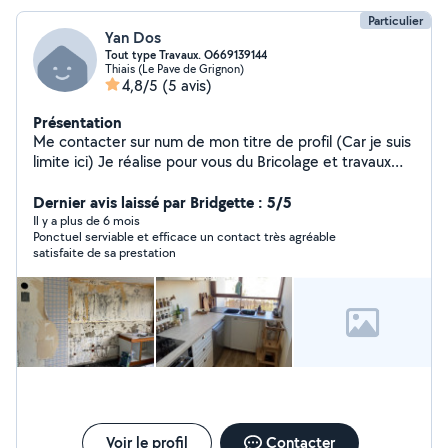
Particulier
Yan Dos
Tout type Travaux. O669139144
Thiais (Le Pave de Grignon)
4,8/5
(5 avis)
Présentation
Me contacter sur num de mon titre de profil (Car je suis
limite ici) Je réalise pour vous du Bricolage et travaux
intérieurs (Installation cuisine, plomberie et salle de
bain, petites réparations etc) Dans le secteur du 94 et
Dernier avis laissé par Bridgette : 5/5
une partie du 91 Me contacter sur num de mon titre de
Il y a plus de 6 mois
Ponctuel serviable et efficace un contact très agréable
profil
satisfaite de sa prestation
Voir le profil
Contacter