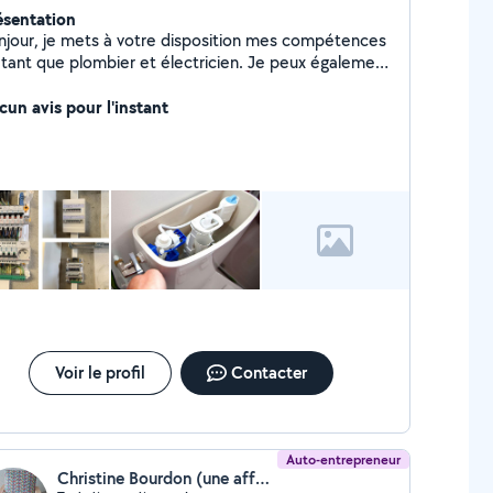
ésentation
njour, je mets à votre disposition mes compétences
 tant que plombier et électricien. Je peux également
nter, démonter vos meubles ainsi que vous
porter mon aide lors de votre déménagement. Pour
cun avis pour l'instant
ute autre demande n'hésitez pas à me contacter.
Voir le profil
Contacter
Auto-entrepreneur
Christine Bourdon (une affaire de sièges)