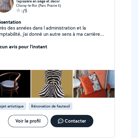
Tapissière en siège et decor
Choisy-le-Roi (Parc Prairie Ii)
-/5
ésentation
rès des années dans l administration et la
ptabilité, j'ai donné un autre sens à ma carrière
ofessionnelle en devenant tapissière.
cun avis pour l'instant
ojet artistique
Rénovation de fauteuil
Voir le profil
Contacter