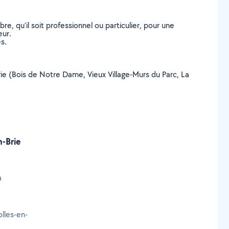
, qu’il soit professionnel ou particulier, pour une
eur.
s.
-Brie (Bois de Notre Dame, Vieux Village-Murs du Parc, La
n-Brie
à
lles-en-