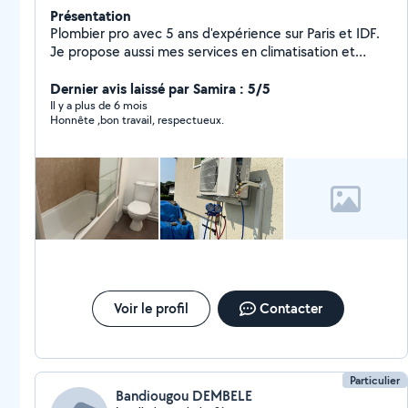
Présentation
Plombier pro avec 5 ans d'expérience sur Paris et IDF.
Je propose aussi mes services en climatisation et
électricité. Devis clair avant intervention, pas de
surprise Matériel pro + interventions soignées Réactif :
Dernier avis laissé par Samira : 5/5
dispo rapide pour dépannage urgent
Il y a plus de 6 mois
Honnête ,bon travail, respectueux.
Voir le profil
Contacter
Particulier
Bandiougou DEMBELE