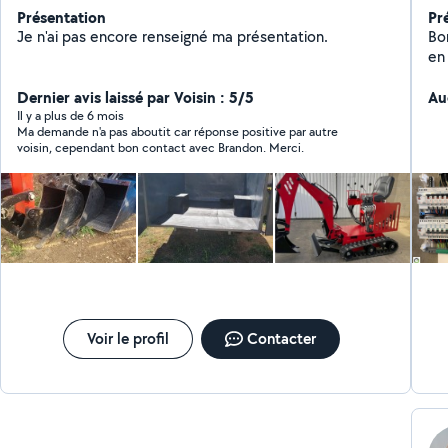
Présentation
Pr
Je n'ai pas encore renseigné ma présentation.
Bo
en
mo
Dernier avis laissé par Voisin : 5/5
ap
Au
to
Il y a plus de 6 mois
Ma demande n'a pas aboutit car réponse positive par autre
voisin, cependant bon contact avec Brandon. Merci.
Voir le profil
Contacter