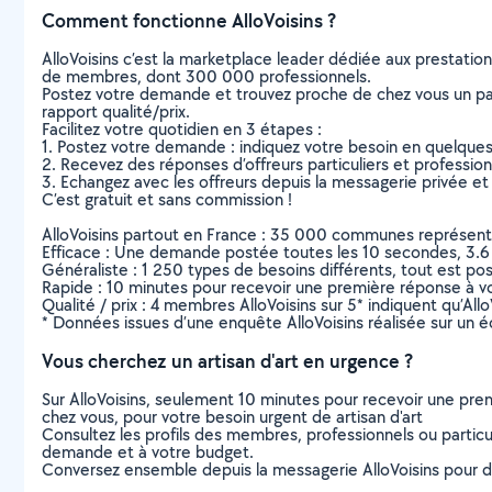
Comment fonctionne AlloVoisins ?
AlloVoisins c’est la marketplace leader dédiée aux prestatio
de membres, dont 300 000 professionnels.
Postez votre demande et trouvez proche de chez vous un parti
rapport qualité/prix.
Facilitez votre quotidien en 3 étapes :
1. Postez votre demande : indiquez votre besoin en quelque
2. Recevez des réponses d’offreurs particuliers et professio
3. Echangez avec les offreurs depuis la messagerie privée et 
C’est gratuit et sans commission !
AlloVoisins partout en France : 35 000 communes représentées 
Efficace : Une demande postée toutes les 10 secondes, 3.6
Généraliste : 1 250 types de besoins différents, tout est poss
Rapide : 10 minutes pour recevoir une première réponse à 
Qualité / prix : 4 membres AlloVoisins sur 5* indiquent qu’All
* Données issues d’une enquête AlloVoisins réalisée sur un é
Vous cherchez un artisan d'art en urgence ?
Sur AlloVoisins, seulement 10 minutes pour recevoir une p
chez vous, pour votre besoin urgent de artisan d'art
Consultez les profils des membres, professionnels ou particuli
demande et à votre budget.
Conversez ensemble depuis la messagerie AlloVoisins pour de