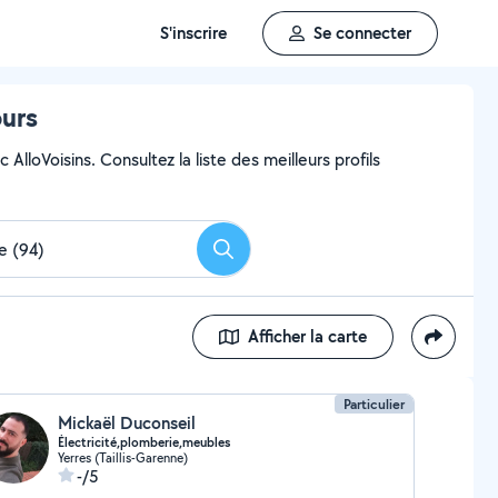
S'inscrire
Se connecter
ours
AlloVoisins. Consultez la liste des meilleurs profils
Rechercher
Afficher la carte
Particulier
Mickaël Duconseil
Électricité,plomberie,meubles
Yerres (Taillis-Garenne)
-/5