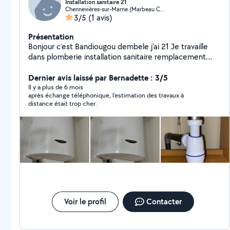
Installation sanitaire 21
Chennevières-sur-Marne (Marbeau Coeuilly)
3/5
(1 avis)
Présentation
Bonjour c'est Bandiougou dembele j'ai 21 Je travaille
dans plomberie installation sanitaire remplacement
robinet de douche remplacement de la vanne
remplacement robinet douchette wc remplacement
Dernier avis laissé par Bernadette : 3/5
siphon lavabo remplacement siphon lavabo cuisine
Il y a plus de 6 mois
après échange téléphonique, l'estimation des travaux à
remplacement robinet de lavabo remplacement de
distance était trop cher.
joint
Voir le profil
Contacter