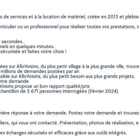
ns de services et à la location de matériel, créée en 2013 et plébi
culier ou un professionnel pour réaliser toutes vos prestations, d
s secondes.
nnels en quelques minutes.
sécurisée et faites votre choix !
sur AlloVoisins, du plus petit village à la plus grande ville, tro
 millions de demandes postées par an
ible sur AlloVoisins, du plus petit besoin aux plus grands projets.
votre demande
oVoisins propose un bon rapport qualité/prix
chantillon de 5 671 personnes interrogées (Février 2024)
remière réponse à votre demande. Postez votre demande et trouve
ers, qui vous ont contacté. Présentation, photos de réalisation, exp
s échanges sécurisés et efficaces grâce aux outils intégrés.