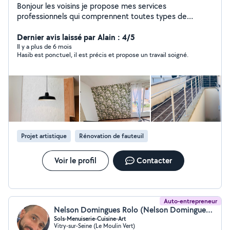
Bonjour les voisins je propose mes services
professionnels qui comprennent toutes types de
renovation intérieur du batiment avec 13 ans de
experience rest a votre disposition merci
Dernier avis laissé par Alain : 4/5
Il y a plus de 6 mois
Hasib est ponctuel, il est précis et propose un travail soigné.
Projet artistique
Rénovation de fauteuil
Voir le profil
Contacter
Auto-entrepreneur
Nelson Domingues Rolo (Nelson Domingues Rolo)
Sols-Menuiserie-Cuisine-Art
Vitry-sur-Seine (Le Moulin Vert)