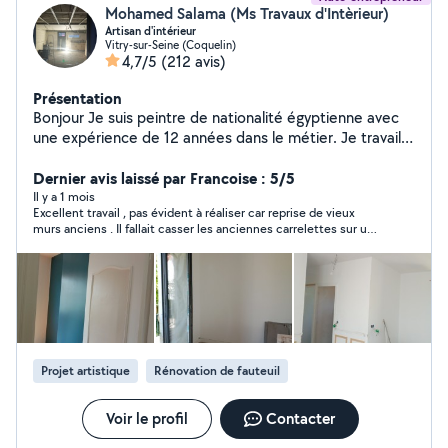
Mohamed Salama (Ms Travaux d'Intèrieur)
Artisan d'intérieur
Vitry-sur-Seine (Coquelin)
4,7/5
(212 avis)
Présentation
Bonjour Je suis peintre de nationalité égyptienne avec
une expérience de 12 années dans le métier. Je travaille
en toute autonomie et ne demande aucun acompte en
début de chantier (paiement total à reception du
Dernier avis laissé par Francoise : 5/5
chantier. Si vous êtes intéressés, n'hesitez pas pour tout
Il y a 1 mois
Excellent travail , pas évident à réaliser car reprise de vieux
renseignement comcordialement ap Bien cordialement
murs anciens . Il fallait casser les anciennes carrelettes sur une
partie du mur et repartir avec de la toile . Enduire des carreaux
de plâtre et terminer avec de la toile Décoller l' ancien papier
peint et finir avec de la toile Travail appliqué et soigné qui
donne un super rendu . Chantier de plusieurs jours mais fait
dans la foulée. Agréable de ne pas attendre La personne qui
travaillait était très propre et méthodique, à chaque fois le
chantier était nettoyé et les déchets soigneusement mis dans
des sacs de gravats.
Projet artistique
Rénovation de fauteuil
Voir le profil
Contacter