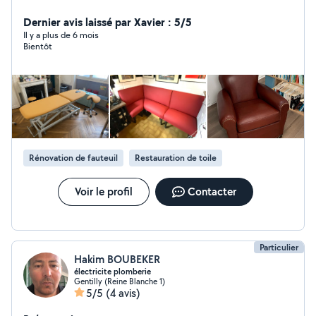
restauration / personnalisation de tous types d'assises
(selles, chaises, fauteuil, coussins...) pour divers
Dernier avis laissé par Xavier : 5/5
domaines (auto, moto, ameublement, restauration,
Il y a plus de 6 mois
Bientôt
médical, crèche...) et mes créations en maroquinerie
(sac, portefeuilles, ceintures..). N'hésitez pas à me
contacter via mon site "lazaninerie point fr" pour toute
demande de devis. A bientôt David
Rénovation de fauteuil
Restauration de toile
Voir le profil
Contacter
Particulier
Hakim BOUBEKER
électricite plomberie
Gentilly (Reine Blanche 1)
5/5
(4 avis)