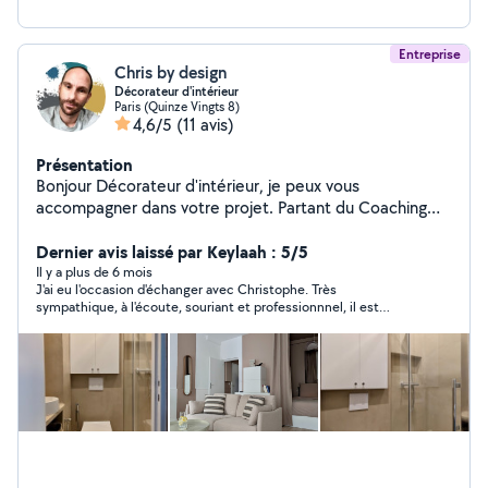
Entreprise
Chris by design
Décorateur d'intérieur
Paris (Quinze Vingts 8)
4,6/5
(11 avis)
Présentation
Bonjour Décorateur d'intérieur, je peux vous
accompagner dans votre projet. Partant du Coaching
déco, jusqu'à la prise en charge de vos travaux et/ou
commande de mobiliers, en passant par la création de
Dernier avis laissé par Keylaah : 5/5
visuels 3D, je propose un choix de services qui ne
Il y a plus de 6 mois
J'ai eu l'occasion d'échanger avec Christophe. Très
manqueront pas de vous satisfaire. le devis est gratuit !
sympathique, à l'écoute, souriant et professionnnel, il est
visiter mon Instagram : chris_by_design Bonne journée a
parvenu à cerner rapidement mes attentes et m'a également
vous
donné de précieux conseils concernant notre projet. Je vous
recommande de collaborer avec lui pour toute demande de
décoration d'intérieur. Merci encore à vous Christophe!