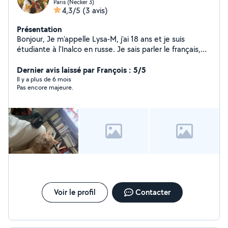
Paris (Necker 3)
4,3/5
(3 avis)
Présentation
Bonjour, Je m'appelle Lysa-M, j'ai 18 ans et je suis
étudiante à l'Inalco en russe. Je sais parler le français,
l'anglais et l'espagnol. Je suis assez disponible. Je suis
motivée, dynamique, souriante et j'apprends vite. Merci
Dernier avis laissé par François : 5/5
d'avoir lu !
Il y a plus de 6 mois
Pas encore majeure.
Voir le profil
Contacter