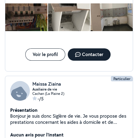
Voir le profil
Contacter
Particulier
Maissa Ziaina
Auxiliaire de vie
Cachan (La Plaine 2)
-/5
Présentation
Bonjour je suis donc Siglère de vie. Je vous propose des
prestations concernant les aides à domicile et de
toilette et douche. Faire les courses, les petites taches
ménagères et Démarches administrative
Aucun avis pour l'instant