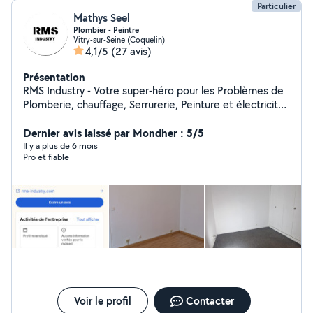
Particulier
Mathys Seel
Plombier - Peintre
Vitry-sur-Seine (Coquelin)
4,1/5
(27 avis)
Présentation
RMS Industry - Votre super-héro pour les Problèmes de
Plomberie, chauffage, Serrurerie, Peinture et électricité
en île de France. Grâce à mon expertise, j'ai sauvé de
nombreuses maisons de la noyade et de nombreuses
Dernier avis laissé par Mondher : 5/5
serrures de la détresses ! Vous cherchez un prix
Il y a plus de 6 mois
Pro et fiable
abordable ? Je suis votre solution ! Chez RMS Industry,
on ne fait pas les choses à moitié.
Voir le profil
Contacter