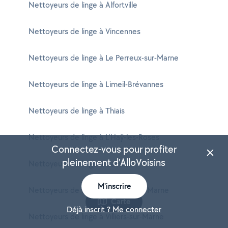
Nettoyeurs de linge à Alfortville
Nettoyeurs de linge à Vincennes
Nettoyeurs de linge à Le Perreux-sur-Marne
Nettoyeurs de linge à Limeil-Brévannes
Nettoyeurs de linge à Thiais
Nettoyeurs de linge à L'Haÿ-les-Roses
Connectez-vous pour profiter
pleinement d'AlloVoisins
Nettoyeurs de linge à Cachan
M'inscrire
Nettoyeurs de linge à Nogent-sur-Marne
Carte
Déjà inscrit ? Me connecter
Nettoyeurs de linge à Villiers-sur-Marne