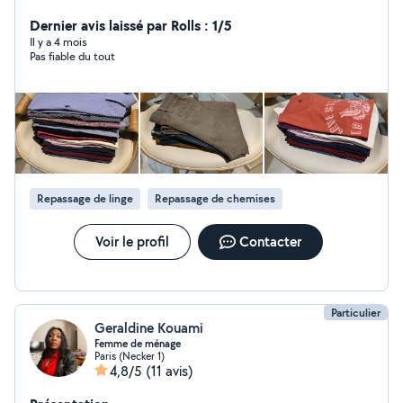
familiale Expérience également pour vous aider dans le
repassage à votre domicile je me déplace facilement
Dernier avis laissé par Rolls : 1/5
véhicule disponible même le week-end Je recherche de
Il y a 4 mois
Pas fiable du tout
la garde de nuit près des personnes âgées et aide à leur
quotidien expérience dans ce domaine
Repassage de linge
Repassage de chemises
Voir le profil
Contacter
Particulier
Geraldine Kouami
Femme de ménage
Paris (Necker 1)
4,8/5
(11 avis)