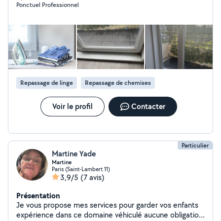
Ponctuel Professionnel
minutieux surtout très rapidement pour le repassage
(en moyenne 10 chemises en 1h). Je me déplace avec
mon matériel pro pour donner un coup d'éclat à votre
linge. Vous pouvez le constater dans mes avis.
Repassage de linge
Repassage de chemises
Voir le profil
Contacter
Particulier
Martine Yade
Martine
Paris (Saint-Lambert 11)
3,9/5
(7 avis)
Présentation
Je vous propose mes services pour garder vos enfants
expérience dans ce domaine véhiculé aucune obligation