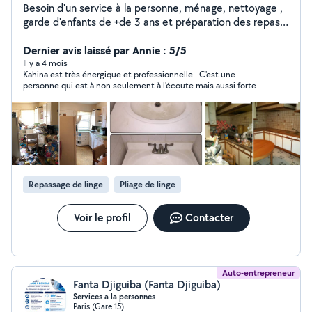
Besoin d'un service à la personne, ménage, nettoyage ,
garde d'enfants de +de 3 ans et préparation des repas
kabyle? Contactez moi pour plus d'informations pour un
devis gratuit
Dernier avis laissé par Annie : 5/5
Il y a 4 mois
Kahina est très énergique et professionnelle . C'est une
personne qui est à non seulement à l'écoute mais aussi forte
de propositions . Elle fait son travail très consciencieusement.
Je suis très contente de son travail. Merci Kahina.
Repassage de linge
Pliage de linge
Voir le profil
Contacter
Auto-entrepreneur
Fanta Djiguiba (Fanta Djiguiba)
Services a la personnes
Paris (Gare 15)