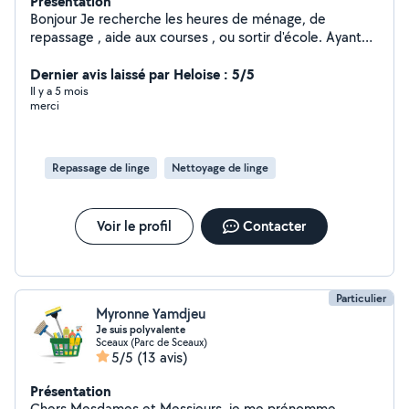
Présentation
Bonjour Je recherche les heures de ménage, de
repassage , aide aux courses , ou sortir d'école. Ayant
fait fait 7ans de femme de ménage à l'hôtel, je suis
ponctuelle, discrète et j'exerce mon métier avec amour.
Dernier avis laissé par Heloise : 5/5
Disponible de suite et j'habite le 15eme arrondissement
Il y a 5 mois
merci
Repassage de linge
Nettoyage de linge
Voir le profil
Contacter
Particulier
Myronne Yamdjeu
Je suis polyvalente
Sceaux (Parc de Sceaux)
5/5
(13 avis)
Présentation
Chers Mesdames et Messieurs, je me prénomme