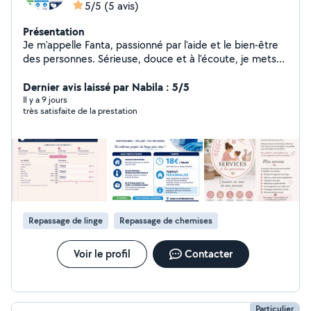
5/5
(5 avis)
Présentation
Je m'appelle Fanta, passionné par l'aide et le bien-être
des personnes. Sérieuse, douce et à l'écoute, je mets
tout mon cœur a vous accompagner au quotidien avec
bienveillance et discrétion Mon objectif : vous faciliter la
Dernier avis laissé par Nabila : 5/5
vie et vous apportez soutien et sérénité. Mes services
Il y a 9 jours
très satisfaite de la prestation
Je propose des services personnalisés et adapté à vos
besoins : entretien du logement et du linge aide aux
courses, accompagnement préparation des repas baby-
sitting et garde enfants accompagnement, rendez-vous
compagnie, discussion et écoute aide administrative
simple Mon objectif : vous simplifier la vie au quotidien
dans la confiance et le respect Votre satisfaction est
ma priorité
Repassage de linge
Repassage de chemises
Voir le profil
Contacter
Particulier