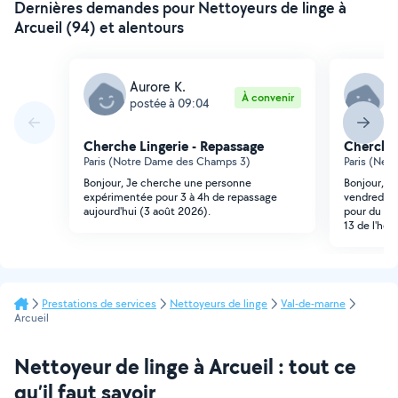
Dernières demandes pour Nettoyeurs de linge à
Arcueil (94) et alentours
Aurore K.
M
À convenir
postée à 09:04
p
Cherche Lingerie - Repassage
Cherche 
Paris (Notre Dame des Champs 3)
Paris (Neck
Bonjour, Je cherche une personne
Bonjour, j
expérimentée pour 3 à 4h de repassage
vendredi 7
aujourd'hui (3 août 2026).
pour du re
13 de l'heu
Prestations de services
Nettoyeurs de linge
Val-de-marne
Arcueil
Nettoyeur de linge à Arcueil : tout ce
qu’il faut savoir