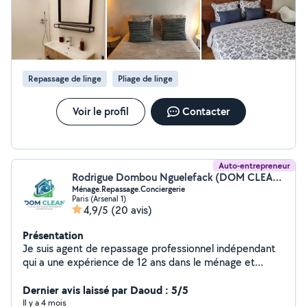
Repassage de linge
Pliage de linge
Voir le profil
Contacter
Auto-entrepreneur
Rodrigue Dombou Nguelefack (DOM CLEAN)
Ménage.Repassage.Conciergerie
Paris (Arsenal 1)
4,9/5
(20 avis)
Présentation
Je suis agent de repassage professionnel indépendant
qui a une expérience de 12 ans dans le ménage et
repassage. J'ai des compétences avérées dans
l'entretien du linge, (hommes, femmes, enfants et
Dernier avis laissé par Daoud : 5/5
literies). Je suis discret, ponctuel, dynamique et
Il y a 4 mois