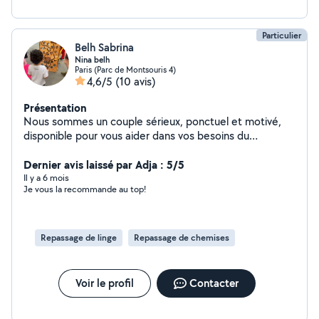
Particulier
Belh Sabrina
Nina belh
Paris (Parc de Montsouris 4)
4,6/5
(10 avis)
Présentation
Nous sommes un couple sérieux, ponctuel et motivé,
disponible pour vous aider dans vos besoins du
quotidien. Madame : Ménage,repassage,entretien du
linge , aide au courses . Monsieur : Montage de meubles
Dernier avis laissé par Adja : 5/5
en kit,bricolage petits travaux,aide au déménagement
Il y a 6 mois
Je vous la recommande au top!
et divers services. Secteur : Paris 14ᵉ et alentours.
Disponibles en semaine et le week-end, avec des
horaires flexibles. N'hésitez pas à nous contacter, nous
répondons rapidement !
Repassage de linge
Repassage de chemises
Voir le profil
Contacter