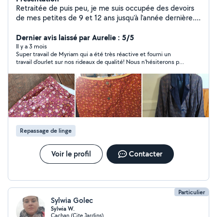
Retraitée de puis peu, je me suis occupée des devoirs
de mes petites de 9 et 12 ans jusqu'à l'année dernière.
J'ai été adjointe d'animation et institutrice pendant
presque 15 ans. Je peux aussi m'occuper de votre
Dernier avis laissé par Aurelie : 5/5
ménage, repassage, de vos courses. Je peux aussi
Il y a 3 mois
Super travail de Myriam qui a été très réactive et fourni un
accompagner lors de promenades et faire la lecture.
travail d’ourlet sur nos rideaux de qualité! Nous n’hésiterons pas
J'aime beaucoup les animaux et je peux m'occuper des
à faire appel de nouveau à elle si besoin.
vôtres en votre absence. J'ai une expérience de trois
années de secrétariat, de cinq ans en restauration. Je
suis aussi capable de coudre ourlets, fermetures éclair,
habits simples. Intermittente du spectacle je propose
aussi des prestations de chanteuse guinguette avec
bande-son et de chanson franco-kabyle avec un groupe
Repassage de linge
de musiciens. très méticuleuse et ponctuelle, j'apprécie
de fournir un travail le plus parfait possible. Je recherche
plutôt des activités ponctuelles, mais suis aussi ouverte
Voir le profil
Contacter
à la régularité
Particulier
Sylwia Golec
Sylwia W.
Cachan (Cite Jardins)