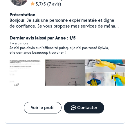
3,7/5
(7 avis)
Présentation
Bonjour. Je suis une personne expérimentée et digne
de confiance. Je vous propose mes services de ménage
et toutes les tâches ménagères, sans exception, selon
vos besoins et exigences. J'ai travaillé dans un hôtel
Dernier avis laissé par Anne : 1/5
pendant 7 ans. cela m'a appris à accomplir mes tâches
Il y a 5 mois
Je n'ai pas d'avis sur l'efficacité puisque je n'ai pas testé Sylwia,
de manière fiable, parfaite et précise
elle demande beaucoup trop cher !
Voir le profil
Contacter