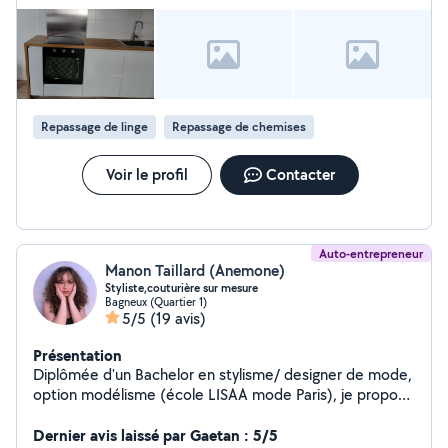
vendredis de 10h à 20h. Je parle français et soninké.
N'hésitez pas à me contacter, je serai ravie d'échanger
avec vous !
Repassage de linge
Repassage de chemises
Voir le profil
Contacter
Auto-entrepreneur
Manon Taillard (Anemone)
Styliste,couturière sur mesure
Bagneux (Quartier 1)
5/5
(19 avis)
Présentation
Diplômée d'un Bachelor en stylisme/ designer de mode,
option modélisme (école LISAA mode Paris), je propose
mes services en couture, retouches et créations sur
mesure. Passionnée et minutieuse, je m'adapte à
Dernier avis laissé par Gaetan : 5/5