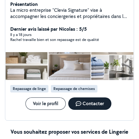
Présentation
La micro entreprise "Clevia Signature" vise à
accompagner les conciergeries et propriétaires dans la
préparation complète des logements destinés à la
location courte durée. Elle propose aussi des services
Dernier avis laissé par Nicolas : 5/5
de ménage et repassage chez des particuliers et dans
Il y a 18 jours
Rachel travaille bien et son repassage est de qualité
les bureaux. Notre approche repose sur les standards
de l'hôtellerie : Rigueur, sens du détail et constance
dans la qualité d'exécution. Avec des expériences fortes
en ménage/nettoyage, gouvernance d'hôtel et soins
paramédicaux, nous vous proposons des prestations
premiums qui réunissent en un tout ces solides
expériences variées. Testez "Clevia Signature" vous nous
ferez confiance proprement !
Repassage de linge
Repassage de chemises
Voir le profil
Contacter
Vous souhaitez proposer vos services de Lingerie