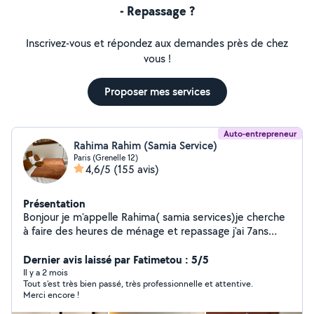
- Repassage ?
Inscrivez-vous et répondez aux demandes près de chez
vous !
Proposer mes services
Auto-entrepreneur
Rahima Rahim (Samia Service)
Paris (Grenelle 12)
4,6/5
(155 avis)
Présentation
Bonjour je m'appelle Rahima( samia services)je cherche
à faire des heures de ménage et repassage j'ai 7ans
d'expérience dans le domaine,mon tarif est à 15 de
l'heure. Je me déplace pas pour une heure merci pour
Dernier avis laissé par Fatimetou : 5/5
votre compréhension.
Il y a 2 mois
Tout s’est très bien passé, très professionnelle et attentive.
Merci encore !