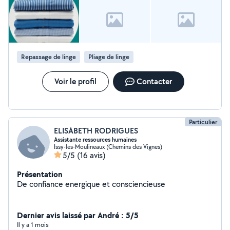
Contactez-moi dès aujourd'hui pour discuter de la
manière dont je peux rendre votre domicile plus propre
et agréable. Hâte de collaborer avec vous !
Repassage de linge
Pliage de linge
Voir le profil
Contacter
Particulier
ELISABETH RODRIGUES
Assistante ressources humaines
Issy-les-Moulineaux (Chemins des Vignes)
5/5
(16 avis)
Présentation
De confiance energique et consciencieuse
Dernier avis laissé par André : 5/5
Il y a 1 mois