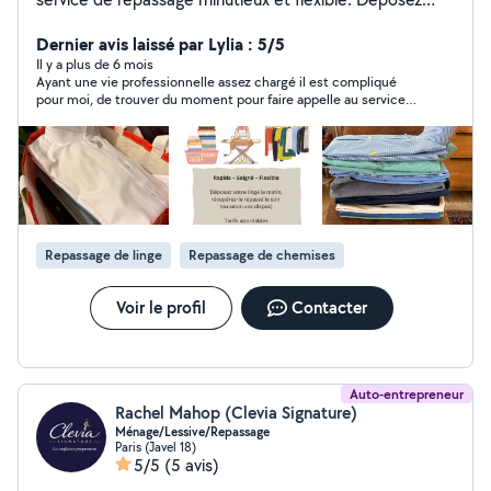
votre linge le matin et récupérez-le repassé le soir (ou
selon vos disponibilités). 15 /h si vous déposez 20 /h si
Dernier avis laissé par Lylia : 5/5
je récupère et redépose Villejuif et alentours : Chevilly-
Il y a plus de 6 mois
Ayant une vie professionnelle assez chargé il est compliqué
Larue, L'Haÿ-les-Roses, Paris 13, Le Kremlin-Bicêtre,
pour moi, de trouver du moment pour faire appelle au services
Thiais, Choisy-le-Roi. Service express possible travail
il m’est déjà arrivé de faire une demande de dernière minutes
propre et soigné.
et Julia c’est rendu disponible, elle est flexible dans ses
horaires et les prestations de ses services sont toujours
impeccable je vous la recommande fois milles merci encore
Julia !!
Repassage de linge
Repassage de chemises
Voir le profil
Contacter
Auto-entrepreneur
Rachel Mahop (Clevia Signature)
Ménage/Lessive/Repassage
Paris (Javel 18)
5/5
(5 avis)