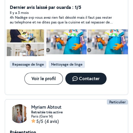
Dernier avis laissé par ouarda : 1/5
Il y a 3 mois
4h Nadège svp vous avez rien fait désolé mais il faut pas rester
au telephone et ne dites pas que la cuisine et sal repasser des
vêtements qui doit pas durer longtemps je suis très malade
sinon je vous aurais jamais appelé que dieu vous pardonne 😭
Repassage de linge
Nettoyage de linge
Voir le profil
Contacter
Particulier
Myriam Abtout
Retraitée très active
Paris (Gare 14)
5/5
(4 avis)
Présentation