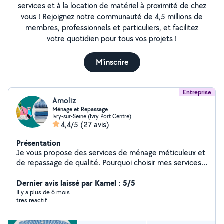
services et à la location de matériel à proximité de chez
vous ! Rejoignez notre communauté de 4,5 millions de
membres, professionnels et particuliers, et facilitez
votre quotidien pour tous vos projets !
M'inscrire
Entreprise
Amoliz
Ménage et Repassage
Ivry-sur-Seine (Ivry Port Centre)
4,4/5
(27 avis)
Présentation
Je vous propose des services de ménage méticuleux et
de repassage de qualité. Pourquoi choisir mes services ?
Expérience : Compétences acquises pour répondre à
toutes vos exigences en ménage et repassage.
Dernier avis laissé par Kamel : 5/5
Flexibilité : Horaires adaptables à vos besoins. Fiabilité :
Il y a plus de 6 mois
tres reactif
Respect des délais convenus, garantie d'un service de
qualité constante. Disponibilité : Prête à m'ajuster à
votre emploi du temps pour votre entière satisfaction.