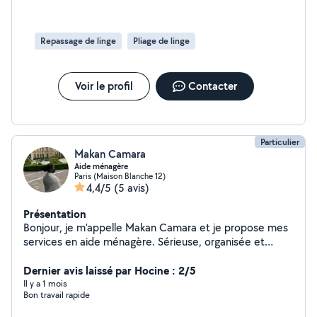
Repassage de linge
Pliage de linge
Voir le profil
Contacter
Particulier
Makan Camara
Aide ménagère
Paris (Maison Blanche 12)
4,4/5
(5 avis)
Présentation
Bonjour, je m'appelle Makan Camara et je propose mes
services en aide ménagère. Sérieuse, organisée et
appliquée, je saurai prendre soin de votre domicile avec
soin et discrétion. J'ai une première expérience dans le
Dernier avis laissé par Hocine : 2/5
monde du travail, notamment en restauration, ce qui
Il y a 1 mois
Bon travail rapide
m'a appris la rigueur, la propreté et le respect des
consignes. Je suis disponible les lundis, mardis et