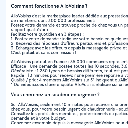
Comment fonctionne AlloVoisins ?
AlloVoisins c’est la marketplace leader dédiée aux prestatio
de membres, dont 300 000 professionnels.
Postez votre demande et trouvez proche de chez vous un parti
rapport qualité/prix.
Facilitez votre quotidien en 3 étapes :
1. Postez votre demande : indiquez votre besoin en quelque
2. Recevez des réponses d’offreurs particuliers et professio
3. Echangez avec les offreurs depuis la messagerie privée et 
C’est gratuit et sans commission !
AlloVoisins partout en France : 35 000 communes représentées 
Efficace : Une demande postée toutes les 10 secondes, 3.6
Généraliste : 1 250 types de besoins différents, tout est poss
Rapide : 10 minutes pour recevoir une première réponse à 
Qualité / prix : 4 membres AlloVoisins sur 5* indiquent qu’All
* Données issues d’une enquête AlloVoisins réalisée sur un é
Vous cherchez un soudeur en urgence ?
Sur AlloVoisins, seulement 10 minutes pour recevoir une p
chez vous, pour votre besoin urgent de chaudronnerie - sou
Consultez les profils des membres, professionnels ou particuli
demande et à votre budget.
Conversez ensemble depuis la messagerie AlloVoisins pour de