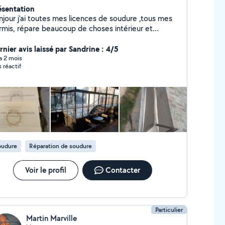
ésentation
njour j'ai toutes mes licences de soudure ,tous mes
rmis, répare beaucoup de choses intérieur et
érieur (factotum).déplacement rapide en moto
ec mon poste a souder .cordialement yannick
rnier avis laissé par Sandrine : 4/5
 a 2 mois
s réactif
oudure
Réparation de soudure
Voir le profil
Contacter
Particulier
Martin Marville