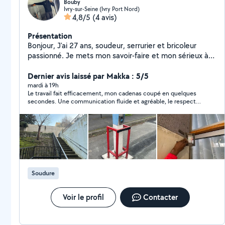
Bouby
Ivry-sur-Seine (Ivry Port Nord)
4,8/5
(4 avis)
Présentation
Bonjour, J'ai 27 ans, soudeur, serrurier et bricoleur
passionné. Je mets mon savoir-faire et mon sérieux à
votre service pour vous accompagner dans vos travaux,
avec efficacité et soin. Disponible et réactif, n'hésitez
Dernier avis laissé par Makka : 5/5
pas à me contacter par SMS pour toute demande
mardi à 19h
Le travail fait efficacement, mon cadenas coupé en quelques
secondes. Une communication fluide et agréable, le respect
de parole et des horaires 👍. Un jeune homme très
sympathique et un vrai pro. Je recommande fortement.
Soudure
Voir le profil
Contacter