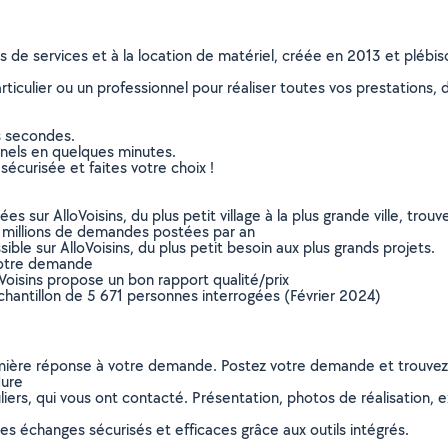
ns de services et à la location de matériel, créée en 2013 et plébi
culier ou un professionnel pour réaliser toutes vos prestations, d
s secondes.
nnels en quelques minutes.
sécurisée et faites votre choix !
sur AlloVoisins, du plus petit village à la plus grande ville, tro
 millions de demandes postées par an
ible sur AlloVoisins, du plus petit besoin aux plus grands projets.
votre demande
oVoisins propose un bon rapport qualité/prix
chantillon de 5 671 personnes interrogées (Février 2024)
remière réponse à votre demande. Postez votre demande et trouve
dure
ers, qui vous ont contacté. Présentation, photos de réalisation, exp
s échanges sécurisés et efficaces grâce aux outils intégrés.