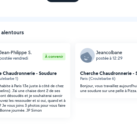
 alentours
Jean-Philippe S.
Jeancolbane
À convenir
postée vendredi
postée à 12:29
 Chaudronnerie - Soudure
Cherche Chaudronnerie - 
oulebarbe 1)
Paris (Croulebarbe 6)
'habite à Paris 13e juste à côté de chez
Bonjour, vous travaillez aujourd'hu
elins). J'ai une chaise dont 2 de ses
une soudure sur une pelle à Pizza.
sont désoudés et je souhaiterai savoir
uvez les ressouder et si oui, quand et à
 ? Je vous joins 3 photos pour vous faire
 Bonne journée. JP Simon