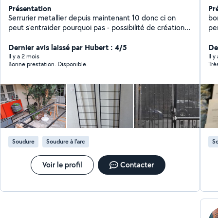
Présentation
Pr
Serrurier metallier depuis maintenant 10 donc ci on
bo
peut s'entraider pourquoi pas - possibilité de création
pe
sur mesur !
ext
Dernier avis laissé par Hubert : 4/5
av
De
Il y a 2 mois
Il y
Bonne prestation. Disponible.
Trè
Soudure
Soudure à l'arc
S
Voir le profil
Contacter