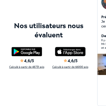
Pr
Je
Nos utilisateurs nous
cer
Au 
évaluent
Der
Il y
Mr 
et 
mal
4,6/5
4,6/5
Calculé à partir de 48731 avis
Calculé à partir de 66000 avis