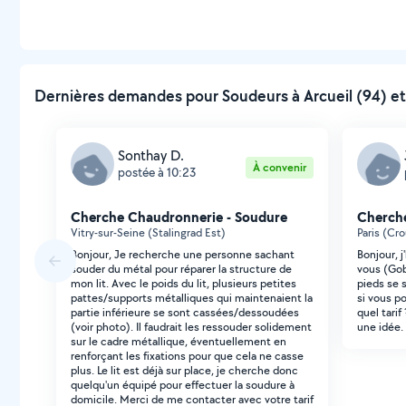
Dernières demandes pour Soudeurs à Arcueil (94) et
Sonthay D.
À convenir
postée à 10:23
Cherche Chaudronnerie - Soudure
Cherche
Vitry-sur-Seine (Stalingrad Est)
Paris (Cr
Bonjour, Je recherche une personne sachant
Bonjour, j
souder du métal pour réparer la structure de
vous (Gob
mon lit. Avec le poids du lit, plusieurs petites
pieds se 
pattes/supports métalliques qui maintenaient la
si vous po
partie inférieure se sont cassées/dessoudées
quel tarif
(voir photo). Il faudrait les ressouder solidement
une idée.
sur le cadre métallique, éventuellement en
renforçant les fixations pour que cela ne casse
plus. Le lit est déjà sur place, je cherche donc
quelqu'un équipé pour effectuer la soudure à
domicile. Merci de me contacter avec votre tarif