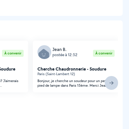
Jean B.
À convenir
À convenir
postée à 12:52
Soudure
Cherche Chaudronnerie - Soudure
Paris (Saint-Lambert 12)
i? J'aimerais
Bonjour, je cherche un soudeur pour un petit
..
pied de lampe dans Paris 15ème. Merci Jean