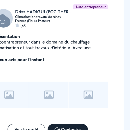
Auto-entrepreneur
Driss HADIGUI (ECC THERMIQUE)
Climatisation travaux de rénov
Fresnes (Fleurs-Pasteur)
-/5
ésentation
toentrepreneur dans le domaine du chauffage
matisation et tout travaux d'intérieur. Avec une
périence de 30ans dans le domaine.
cun avis pour l'instant
Voir le profil
Contacter