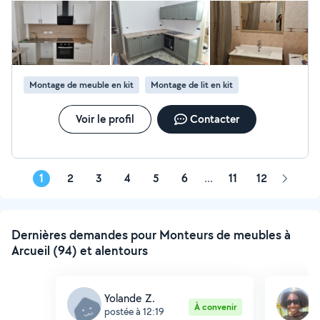
Montage de meuble en kit
Montage de lit en kit
Voir le profil
Contacter
1
2
3
4
5
6
...
11
12
Page
suivant
Dernières demandes pour Monteurs de meubles à
Arcueil (94) et alentours
Yolande Z.
A
À convenir
postée à 12:19
p