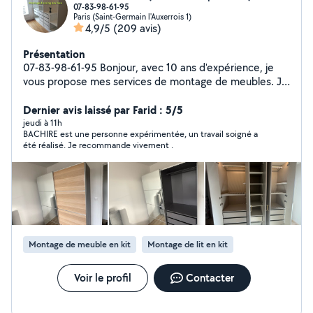
07-83-98-61-95
Paris (Saint-Germain l'Auxerrois 1)
4,9/5
(209 avis)
Présentation
07-83-98-61-95 Bonjour, avec 10 ans d'expérience, je
vous propose mes services de montage de meubles. Je
suis à votre service pour tous types de montages (IKEA,
Leroy Merlin, Conforama, etc.). Spécialiste dressing
Dernier avis laissé par Farid : 5/5
PAX, lits, armoires, canapés. Monteur expérimenté, je
jeudi à 11h
BACHIRE est une personne expérimentée, un travail soigné a
dispose de tout le matériel nécessaire
été réalisé. Je recommande vivement .
Montage de meuble en kit
Montage de lit en kit
Voir le profil
Contacter