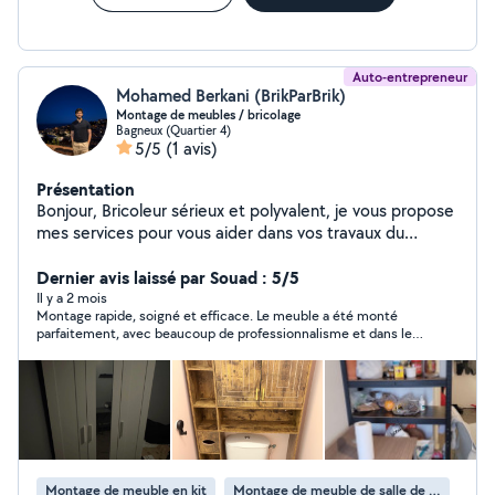
Auto-entrepreneur
Mohamed Berkani (BrikParBrik)
Montage de meubles / bricolage
Bagneux (Quartier 4)
5/5
(1 avis)
Présentation
Bonjour, Bricoleur sérieux et polyvalent, je vous propose
mes services pour vous aider dans vos travaux du
quotidien : Débarras (cave, garage, appartement,
encombrants) Montage de meubles (IKEA, Conforama,
Dernier avis laissé par Souad : 5/5
etc.) Fixations murales (étagères, tringles, TV) Petites
Il y a 2 mois
Montage rapide, soigné et efficace. Le meuble a été monté
réparations (portes, poignées, charnières) Je travaille
parfaitement, avec beaucoup de professionnalisme et dans les
proprement, avec soin et efficacité. Ponctuel et fiable,
délais. Très bon contact, ponctuel et à l’écoute. Je
je m'adapte à vos besoins et je m'assure que tout est
recommande sans hésiter.
bien fait avant de partir. Disponible rapidement en
soirée et week-end. N'hésitez pas à me contacter pour
en discuter
Montage de meuble en kit
Montage de meuble de salle de bain en kit