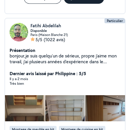
Particulier
Fatihi Abdelilah
Disponible
Paris (Maison Blanche 21)
5/5
(1022 avis)
Présentation
bonjour,je suis quelqu'un de sérieux, propre j'aime mon
travail, j'ai plusieurs années d'expérience dans le
bâtiment. Luminaire. fixation. TV. tringles à rideaux.
étagères. Électricité. montage des meubles en kit....
Dernier avis laissé par Philippine : 5/5
montage de cuisine... Disponible pour venir faire tous
Il y a 2 mois
Très bien
vos travaux avec un prix raisonnable cordialement
Montage de meuble en kit
Montage de cuisine en kit