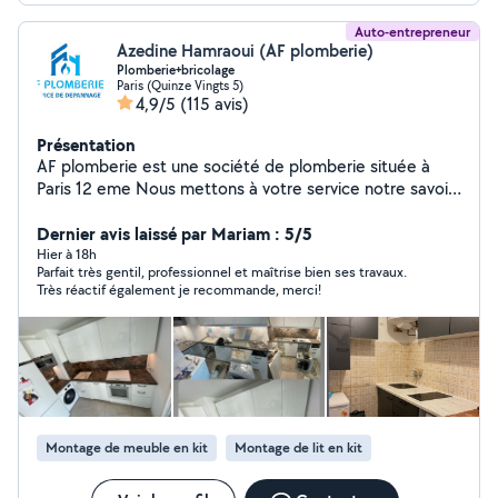
Auto-entrepreneur
Azedine Hamraoui (AF plomberie)
Plomberie+bricolage
Paris (Quinze Vingts 5)
4,9/5
(115 avis)
Présentation
AF plomberie est une société de plomberie située à
Paris 12 eme Nous mettons à votre service notre savoir-
faire et notre expérience pour tous vos besoins en
installation, dépannage et entretien de plomberie. Nos
Dernier avis laissé par Mariam : 5/5
prestations couvrent : Réparation de fuites d'eau
Hier à 18h
Parfait très gentil, professionnel et maîtrise bien ses travaux.
Installation et entretien de chauffe-eau Rénovation de
Très réactif également je recommande, merci!
salle de bain Débouchage de canalisations ️ Dépannage
rapide et urgent Pourquoi nous choisir ? Intervention
rapide et soignée Devis clair et transparent Artisan de
confiance avec plusieurs années d'expérience Service
disponible 7j/7 pour vos urgences Nous intervenons à
Paris et dans les environs îles de France
Montage de meuble en kit
Montage de lit en kit