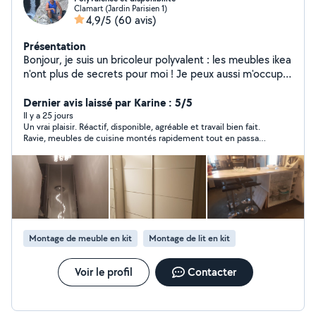
Clamart (Jardin Parisien 1)
4,9/5
(60 avis)
Présentation
Bonjour, je suis un bricoleur polyvalent : les meubles ikea
n'ont plus de secrets pour moi ! Je peux aussi m'occuper
des jardins, de la plomberie (changement de robinet,
joint) et autres réparations dont on peut avoir besoin
Dernier avis laissé par Karine : 5/5
dans une maison/appartement. J'aime partager mon
Il y a 25 jours
Un vrai plaisir. Réactif, disponible, agréable et travail bien fait.
expérience afin de vous rendre plus autonome :) Le tarif
Ravie, meubles de cuisine montés rapidement tout en passant
est à discuter afin qu'il soit adapté à chaque situation.
un bon moment. Je recommande Jean-Yves à 100% et
Je peux aussi vous faire partager mon expérience des
conserve son numéro précieusement pour d autres
sports nautiques sur l île d Oleron: paddle, surf, wake
interventions.
board, tour de zodiac,wingfoil, windsurf, accompagné de
ma fille Julia, titulaire également du permis bateau !
Montage de meuble en kit
Montage de lit en kit
Voir le profil
Contacter