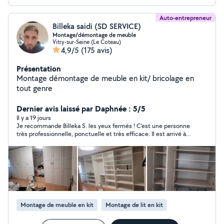
Auto-entrepreneur
Billeka saidi (SD SERVICE)
Montage/démontage de meuble
Vitry-sur-Seine (Le Coteau)
4,9/5
(175 avis)
Présentation
Montage démontage de meuble en kit/ bricolage en
tout genre
Dernier avis laissé par Daphnée : 5/5
Il y a 19 jours
Je recommande Billeka S. les yeux fermés ! C’est une personne
très professionnelle, ponctuelle et très efficace. Il est arrivé à
l’heure et a démonté puis remonté quatre meubles en à peine
deux heures. Le travail a été réalisé avec soin et dans une
excellente ambiance. Montage, démontage de lit, coffre,
montage d’un bureau d’une chaise de bureau et d’un canapé
Clic clac. En plus d’être compétent, Billeka S. est très gentil,
respectueux et à l’écoute. C’est vraiment quelqu’un de
confiance. Un grand merci pour votre aide, je n’hésiterai pas à
refaire appel à vous et je vous recommande sans hésitation !
Montage de meuble en kit
Montage de lit en kit