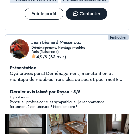
Voir le profil
Contacter
Particulier
Jean Léonard Messeroux
Déménagement, Montage meubles
Paris (Plaisance 6)
4,9/5
(63 avis)
Présentation
Oyé braves gens! Déménagement, manutention et
montage de meubles n'ont plus de secret pour moi! En
solo ou en équipe, selon les besoins. Le tout dans la joie
et la bonne humeur.
Dernier avis laissé par Rayan : 5/5
Il y a 4 mois
Ponctuel, professionnel et sympathique ! je recommande
fortement Jean Léonard !! Merci encore !