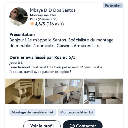
Particulier
Mbaye D D Dos Santos
Montage meubles
Paris (Plaisance 18)
4,8/5
(116 avis)
Présentation
Bonjour ! Je m'appelle Santos. Spécialiste du montage
de meubles à domicile : Cuisines Armoires Lits
Dressings Travail rapide, soigné et à prix très abordable.
Contactez-moi dès maintenant pour un devis gratuit !
Dernier avis laissé par Rosie : 5/5
jeudi à 2h
Franchement tout s’est très bien passé avec Mbaye il est à
l’écoute, travail avec passion et rapide !
Montage de meuble en kit
Montage de lit en kit
Voir le profil
Contacter