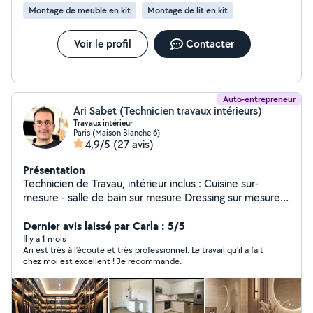
tringles. * Montage d'armoires, lits, commodes,
Montage de meuble en kit
Montage de lit en kit
canapé,... * Fixation télévision TV,... * Montage de lits
Vous pouvez aussi consulter les nombreux avis positifs
de mon profil Allovoin. J'ai les outils de travail : visseuse
Voir le profil
Contacter
pro, perceuse béton,... BOOK PHOTOS DE MES
NOMBREUSES RÉALISATIONS DISPONIBLES SUR MON
PROFIL DANS LA RUBRIQUE « Photos » Métier :
monteur de meuble, bricoleur expérimenté
Auto-entrepreneur
Ari Sabet (Technicien travaux intérieurs)
Travaux intérieur
Paris (Maison Blanche 6)
4,9/5
(27 avis)
Présentation
Technicien de Travau, intérieur inclus : Cuisine sur-
mesure - salle de bain sur mesure Dressing sur mesure -
bibliothèque sur-mesure Carrelage - Peinture -
menuiserie - Électricité etc.
Dernier avis laissé par Carla : 5/5
Il y a 1 mois
Ari est très à l’écoute et très professionnel. Le travail qu’il a fait
chez moi est excellent ! Je recommande.