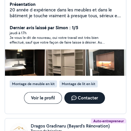
Présentation
20 année d expérience dans les meubles et dans le
bâtiment je touche vraiment à presque tous, sérieux et
disponible
Dernier avis laissé par Simon : 1/5
jeudi à 17h
Je vous le dit de nouveau, oui votre travail est très bien
effectué, sauf que votre façon de faire laisse à désirer. Au
niveau de ma gratitude, désolé mais je ne peux pas laisser
quelqu’un travailler sans boire et manger vous ne m’avez rien
demandé mais moi je l’ai fait avec mon cœur. Maintenant vous
pouvez dire que je suis irrespectueux, tout simplement, parce
que je suis trop respectueux et honnête hélas À bon
entendeur
Montage de meuble en kit
Montage de lit en kit
Voir le profil
Contacter
Auto-entrepreneur
Dragos Gradinaru (Bayard’s Rénovation)