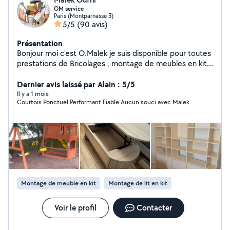
OM service
Paris (Montparnasse 3)
5/5
(90 avis)
Présentation
Bonjour moi c'est O.Malek je suis disponible pour toutes
prestations de Bricolages , montage de meubles en kit
,pose parquet, peinture et Ménage . Mes disponibilités :
Tout les jour de la semaine
Dernier avis laissé par Alain : 5/5
Il y a 1 mois
Courtois Ponctuel Performant Fiable Aucun souci avec Malek
Montage de meuble en kit
Montage de lit en kit
Voir le profil
Contacter