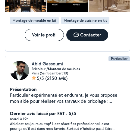
Montage de meuble en kit
Montage de cuisine en kit
Voir le profil
Contacter
Particulier
Abid Gassoumi
Bricoleur /Monteur de meubles
Paris (Saint-Lambert 10)
5/5
(2150 avis)
Présentation
Particulier expérimenté et endurant, je vous propose
mon aide pour réaliser vos travaux de bricolage :
montage, démontage, fixation murale et réparation de
tout type de meubles. Installation de lustres, luminaires,
Dernier avis laissé par FAT : 5/5
rideaux et tringles. Je procède également au
mardi à 19h
Abid est toujours au top! Il est réactif et professionnel, c'est
changement et à l'installation de prises électriques, de
pour ça qu'il est dans mes favoris. Surtout n'hésitez pas à faire
chauffages, de gazinières, de fours, de stores
appel à lui.