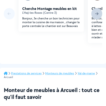
Cherche Montage meubles en kit
Cherche
L'Haÿ-les-Roses (Centre 3)
Ivry-sur-Se
Bonjour, Je cherche un bon technicien pour
Bonjour, Je
monter la cuisine de ma maison , changer la
conforama m
porte centrale Le chantier est sur Beauvais
à lattes au
bien et que
ouvrir et f
m'aider sv
Prestations de services
Monteurs de meubles
Val-de-marne
Arcueil
Monteur de meubles à Arcueil : tout ce
qu’il faut savoir