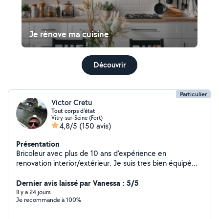
Je rénove ma cuisine
Découvrir
Particulier
Victor Cretu
Tout corps d'état
Vitry-sur-Seine (Fort)
4,8/5
(150 avis)
Présentation
Bricoleur avec plus de 10 ans d'expérience en
renovation interior/extérieur. Je suis tres bien équipé
avec les matériel professionnel pour presque tout
travaux possible. Je suis disponible tout les jours sauf le
Dernier avis laissé par Vanessa : 5/5
dimanche
Il y a 24 jours
Je recommande à 100%