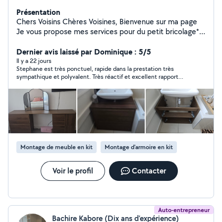
Présentation
Chers Voisins Chères Voisines, Bienvenue sur ma page
Je vous propose mes services pour du petit bricolage* *
(petits travaux/montage de meubles en kit), mais
également de plus gros travaux de rénovation intérieur
Dernier avis laissé par Dominique : 5/5
tout corps d'état. Je vous propose également mes
Il y a 22 jours
Stephane est très ponctuel, rapide dans la prestation très
services véhiculer,si vous avez besoin pour des courses
sympathique et polyvalent. Très réactif et excellent rapport
par ex,où bien pour transports de petits colis. Je suis
qualité/prix. Je le recommande vivement.
mobile et basé sur Montrouge(92) je réponds assez
rapidement et mes prix sont très arrangeants donc
n'hésitez pas à me contacter si vous avez besoin. Au
plaisir. Stephane D.
Montage de meuble en kit
Montage d'armoire en kit
Voir le profil
Contacter
Auto-entrepreneur
Bachire Kabore (Dix ans d’expérience)