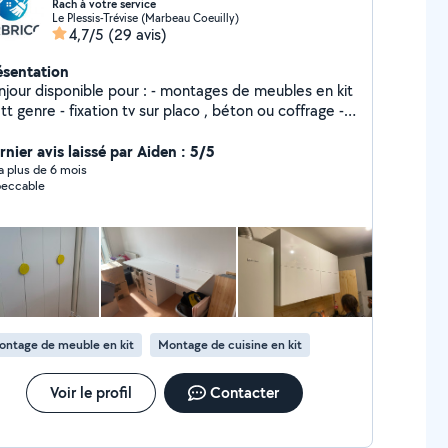
Rach à votre service
Le Plessis-Trévise (Marbeau Coeuilly)
4,7/5
(29 avis)
ésentation
r disponible pour : - montages de meubles en kit
fixation tv sur placo , béton ou coffrage -
ation applique + raccordement électrique -
tervention plomberie basic remplacement robinet ,
rnier avis laissé par Aiden : 5/5
ints, colonne de douches etc etc - création meuble
y a plus de 6 mois
eccable
 mesure (étagères, plan de travail - peinture murs et
 tringle à rideaux tout support -
tage et pose de cuisine entière - raccordement
ctroménager ou remplacement -Pose de parquet
carrelage. - intervention à tout heures selon
sitez pas a me proposer vos demandes,
s aurons tout le plaisir d'y répondre et pourquoi
ouver un accord pour solutionner vos demandes
ontage de meuble en kit
Montage de cuisine en kit
uel, minutieux et appliqué N'hésitez pas, VR brico
r vous satisfaire
Voir le profil
Contacter