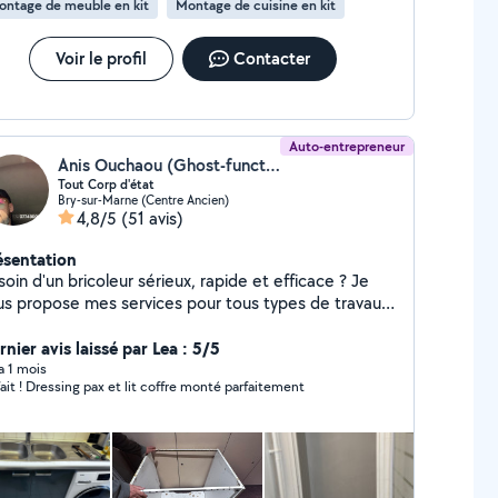
ontage de meuble en kit
Montage de cuisine en kit
Voir le profil
Contacter
Auto-entrepreneur
Anis Ouchaou (Ghost-function)
Tout Corp d'état
Bry-sur-Marne (Centre Ancien)
4,8/5
(51 avis)
ésentation
oin d'un bricoleur sérieux, rapide et efficace ? Je
us propose mes services pour tous types de travaux
 bricolage, petits ou grands : montage de meubles,
arations, installations, finitions, améliorations de
nier avis laissé par Lea : 5/5
itat et bien plus encore. Travail soigné et de
 a 1 mois
fait ! Dressing pax et lit coffre monté parfaitement
et sérieux Conseils honnêtes et
ns adaptées Intervention rapide selon vos
faction est ma priorité. Un travail
it, au juste prix. N'hésitez pas à me contacter, je
ponds rapidement et avec plaisir.