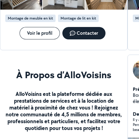
Montage de meuble en kit
Montage de lit en kit
M
Voir le profil
Contacter
À Propos d’AlloVoisins
Pr
AlloVoisins est la plateforme dédiée aux
Bonjour, Je m
prestations de services et à la location de
él
matériel à proximité de chez vous ! Rejoignez
te
notre communauté de 4,5 millions de membres,
Pas
Der
propos
Il y
professionnels et particuliers, et facilitez votre
Per
BUT
quotidien pour tous vos projets !
bea
mo
tr