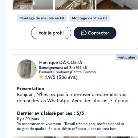
bain Je suis disponible pour tout vos problèmes. Votre
satisfaction est ma priorité
Montage de meuble en kit
Montage de lit en kit
Voir le profil
Contacter
Particulier
Henrique DA COSTA
Renseignement o613. o766 o8
Pontault-Combault (Centre Commercial)
4,9/5
(386 avis)
Présentation
Bonjour , N'hésitez pas à m'envoyer directement vos
demandes via WhatsApp. Avec des photos je réponds
rapidement. O613.O766.O8 Je préfère travailler
soigneusement qu'aller vite au risque de mal faire . Je
Dernier avis laissé par Lea : 5/5
suis très bien outillé. Je peux vous aider à monter des
Il y a 20 jours
Je recommande vivement ! Travail très soigné, professionnel et
meubles /cuisine .... n'hésitez pas à laissé un message
de grande qualité. En plus d’être efficace, il est de très bon
ou sms je réponds toujours si je peux pas répondre de
conseil et prend le temps de faire les choses correctement. Je
tout de suite . À bientôt