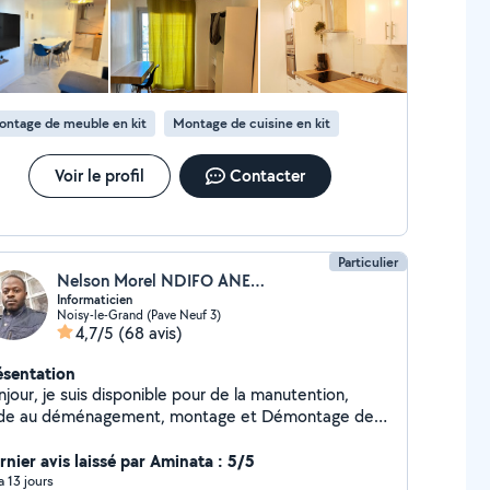
 arrivées et évacuations d'eau * Travaux d'électricité
ose de luminaires, installation d'interrupteurs et
tres équipements électriques, dépannage, Sachant
ns électriques à jour . * Travaux de
mberie : installation de mitigeurs, siphons, éviers,
ontage de meuble en kit
Montage de cuisine en kit
vabos, raccordements d'évacuation, débouchage
vacuations et WC) * Petits travaux divers : pose de
murale, tringles à rideaux, cadres * Soudure : acier
Voir le profil
Contacter
nox avec poste TIG professionnel Je suis à votre
rvice pour vous accompagner dans vos projets, avec
soin et professionnalisme. Zéro sept 73435203
Particulier
Nelson Morel NDIFO ANEGUE
Informaticien
Noisy-le-Grand (Pave Neuf 3)
4,7/5
(68 avis)
ésentation
jour, je suis disponible pour de la manutention,
aide au déménagement, montage et Démontage des
bles et tout autres tâches physiques diverses. Je
s réactif, ponctuel, travailleur et sociable.
rnier avis laissé par Aminata : 5/5
 a 13 jours