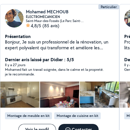
Particulier
Mohamed MECHOUB
ÉLECTROMÉCANICIEN
Saint-Maur-des-Fossés (Le Parc Saint-Maur 4)
4,8/5
(85 avis)
Présentation
Pr
Bonjour, Je suis un professionnel de la rénovation, un
Pr
expert polyvalent qui transforme et améliore les
lit
espaces de vie ou de travail. Je possède un savoir-faire
ra
technique en travaux tels que montage cuisine,
Dernier avis laissé par Didier : 5/5
De
peinture, plomberie, l'électricité, carrelage,
Il y a 27 jours
Il y
Mohamed fait un travail soignée, dans le calme et la propreté.
Gen
terasse&clôture en bois et bien plus. Je suis attentif
je le recommande.
aux besoins de mes clients, capable de proposer des
solutions sur mesure pour moderniser, réparer ou
réaménager tout type d'intérieur ou d'extérieur. Grâce
à ma précision, ma créativité et ma maîtrise des outils
et des matériaux, me garantisse des résultats de
qualité, alliant esthétique et fonctionnalité. Équipé et
disponible pour les travaux demandés. Merci de me
Montage de meuble en kit
Montage de cuisine en kit
M
contacter afin d'avoir plus de détails. Cordialement,
Voir le profil
Contacter