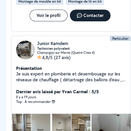
Montage de meuble en kit
Montage de lit en kit
Voir le profil
Contacter
Particulier
Junior Kamdem
Technicien polyvalent
Champigny-sur-Marne (Quatre Cites 4)
4,8/5
(27 avis)
Présentation
Je suis expert en plomberie et desembouage sur les
réseaux de chauffage ( détartrage des ballons d'eau ,
chaude sanitaire montage des radiateurs, montage et
entretien des adoucisseurs. ) rinçage des circuits de
Dernier avis laissé par Yvan Carmel : 5/5
chauffage et radiateur. Plombier installation et
Il y a 19 jours
Top . À recommander 😎
dépannage des équipements sanitaires (wc ,levier,
lavabos robinet parois de douche et receveur de
douche , carrelage ) débouchage des tuyaux , petit
bricolage ( Meubles cuisine, Tv, miroir, cadres, tringles à
rideaux, étagères) Rénovation complète des salles de