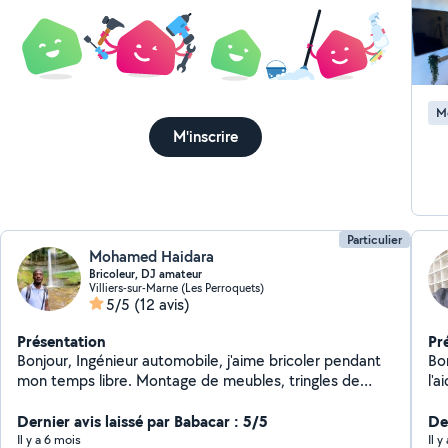
des
: p
au
que j'ai des habilitatio
plo
M
la
M'inscrire
(é
TV 
et i
se
Particulier
Mohamed Haidara
Bricoleur, DJ amateur
Villiers-sur-Marne (Les Perroquets)
5/5
(12 avis)
Présentation
Pr
Bonjour, Ingénieur automobile, j'aime bricoler pendant
Bon
mon temps libre. Montage de meubles, tringles de
l'
rideaux et bien d'autres. Aussi en dépannage de
meu
smartphone ou PC. Pour finir je peux animer
Dernier avis laissé par Babacar : 5/5
sui
De
musicalement des événements. N'hésitez pas. Au
Il y a 6 mois
Il y