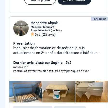
Particulier
Honoriste Akpaki
Menuisier fabricant
Joinville-le-Pont (Leclerc)
5/5
(25 avis)
Présentation
Menuisier de formation et de métier, je suis
actuellement en 2ᵉ année d'architecture d'intérieur.
Inscrit sur cette plateforme depuis 2017, mon objectif
aujourd'hui est de pouvoir concevoir et réaliser
Dernier avis laissé par Sophie : 5/5
différents types d'aménagement intérieur : cuisines,
mardi à 13h
Pontuel et travail très bien fait, très sympathique en sus !
rangements, pièces à vivre Merci de prendre contact
avec moi en cas de besoin, et merci de votre
confiance en mon travail