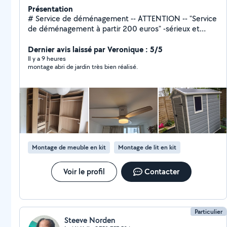
Présentation
# Service de déménagement -- ATTENTION -- "Service
de déménagement à partir 200 euros" -sérieux et
professionnel. -Protection des meubles. -Travail rapide
et soigné. -Démonter et remonter des meubles -
Dernier avis laissé par Veronique : 5/5
Débarrasser l'appartement des meubles -Monteur de
Il y a 9 heures
montage abri de jardin très bien réalisé.
meubles avec plus de 7 ans d'expérience. Travail
sérieux, rapide et soigné, avec une grande attention
aux détails. Je dispose de tous les outils nécessaires
pour un montage propre et solide. Ponctuel, fiable et
respectueux du matériel et de l'espace de mes clients.
-N'hésitez pas à me contacter 07-51-44-97-62 PS. Si je
ne réponds pas dans 30 minutes merci de me joindre
directement par numéro de téléphone Merci
Montage de meuble en kit
Montage de lit en kit
Voir le profil
Contacter
Particulier
Steeve Norden