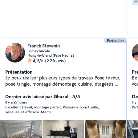
M
Particulier
Franck Stevenin
Lomax bricole
Noisy-le-Grand (Pave Neuf 2)
4,9/5
(226 avis)
Présentation
Pr
Je peux réaliser plusieurs types de travaux Pose tv mur,
Bes
pose tringle, montage démontage cuisine, étagères,
vo
luminaires, montage démontage de meubles, dressing
de
ou demandes particulières . Je suis doué de mes mains
Dernier avis laissé par Ghazal : 5/5
rép
Der
et assez outillé. Dispo le soir ou une partie des week-
l'hab
Il y a 27 jours
Il y
Excellent travail, montage parfait. Personne ponctuelle,
Par
ends, je fais cela en complément de mon activité. À
qualité Ponctualité 
sérieuse et efficace. Merci
bientôt peut-être ! N'hésitez pas zéro six vingt 11 18
solutio
soixante treize
besoins Votre satis
bien fa
ré