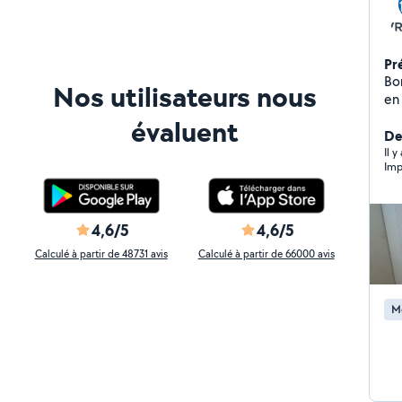
Pr
Bonjou
Nos utilisateurs nous
en tt genre - 
fix
évaluent
in
De
jo
Il 
Imp
sur
plafond - fixation
mon
éle
4,6/5
4,6/5
ou 
Calculé à partir de 48731 avis
Calculé à partir de 66000 avis
l'urgence. N'hé
nou
tr
M
Ponct
pou