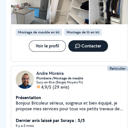
suis entièrement satisfait(e) et je n’hésiterai pas à refaire appel
à lui.
Montage de meuble en kit
Montage de lit en kit
Voir le profil
Contacter
Particulier
Andre Moreira
Plomberie /Montage de meuble
Sucy-en-Brie (Berges Noyers Pv)
4,9/5
(29 avis)
Présentation
Bonjour Bricoleur sérieux, soigneux et bien équipé, je
propose mes services pour tous vos petits travaux de
bricolage, plomberie : Montage de meubles (IKEA,
Conforama, etc.) Fixation d'étagères, tringles, cadres,
Dernier avis laissé par Soraya : 5/5
TV Plomberie de formation ITS (fuite, robinet, siphon,
Il y a 2 mois