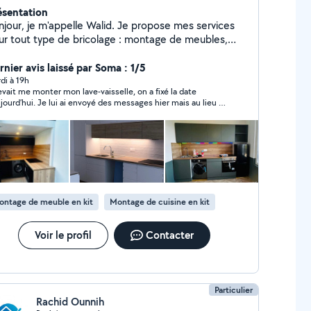
ésentation
njour, je m'appelle Walid. Je propose mes services
ur tout type de bricolage : montage de meubles,
aration, fixation, petits travaux à domicile,
c.penture enduit parque tout type de décoration et
rnier avis laissé par Soma : 1/5
e l'expérience dans ce domaine, je suis
di à 19h
lave-vaisselle, on a fixé la date
tivé, ponctuel et sérieux. Je travaille proprement et
ujourd’hui. Je lui ai envoyé des messages hier mais au lieu de
ec soin. Disponible 6 jours par semaine, je m'adapte
ondre qu’il n’est plus intéressé ou autre, il me lâchait des
os besoins. N'hésitez pas à me contacter pour toute
… ce n’est pas cool du tout
mande !
ontage de meuble en kit
Montage de cuisine en kit
Voir le profil
Contacter
Particulier
Rachid Ounnih