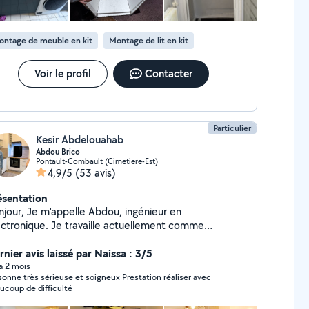
ontage de meuble en kit
Montage de lit en kit
Voir le profil
Contacter
Particulier
Kesir Abdelouahab
Abdou Brico
Pontault-Combault (Cimetiere-Est)
4,9/5
(53 avis)
ésentation
'appelle Abdou, ingénieur en
ectronique. Je travaille actuellement comme
chnicien de maintenance en cuisine industrielle.
sionné de bricolage, c'est mon vrai KIFF ! Je vous
nier avis laissé par Naissa : 3/5
e mes services : * Montage de meubles : IKEA,
 a 2 mois
sonne très sérieuse et soigneux Prestation réaliser avec
, Conforama et autres * Installation de cuisines :
ucoup de difficulté
ntage des éléments, découpe et pose de plans de
avail, installation d'électroménagers, raccordement