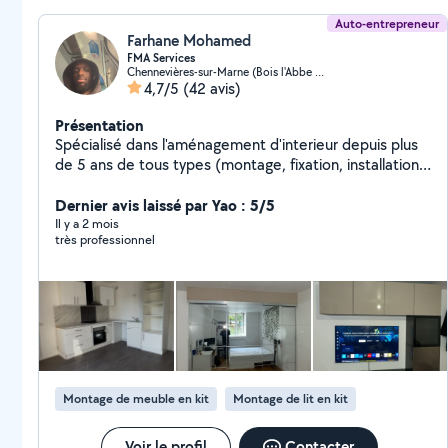
O4 Au plaisir de concrétiser vos projets.
Auto-entrepreneur
Farhane Mohamed
FMA Services
Chennevières-sur-Marne (Bois l'Abbe 2 Plaine des Bordes)
4,7/5
(42 avis)
Présentation
Spécialisé dans l'aménagement d'interieur depuis plus
de 5 ans de tous types (montage, fixation, installation
sur mesure, décoration) et de travaux de rénovation
(carrelage, peinture, sol, plomberie).
Dernier avis laissé par Yao : 5/5
Il y a 2 mois
très professionnel
Montage de meuble en kit
Montage de lit en kit
Voir le profil
Contacter