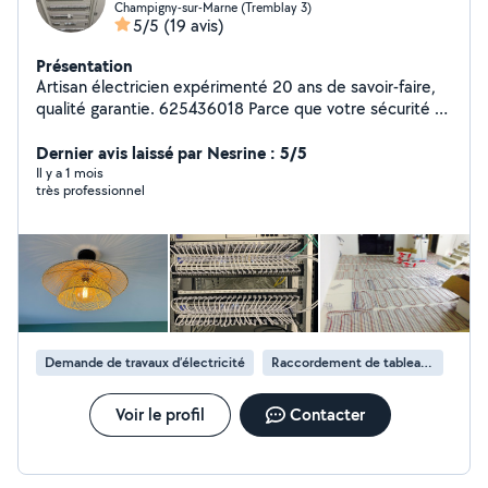
Champigny-sur-Marne (Tremblay 3)
5/5
(19 avis)
Présentation
Artisan électricien expérimenté 20 ans de savoir-faire,
qualité garantie. 625436018 Parce que votre sécurité et
votre confort passent avant tout, je mets mon
expertise au service de vos installations électriques
Dernier avis laissé par Nesrine : 5/5
pour que vous puissiez avoir l'esprit tranquille. Avec 20
Il y a 1 mois
très professionnel
ans d'expérience, je réalise des travaux sérieux et
conformes aux normes, en privilégiant la qualité, la
fiabilité et le respect des délais. Dépannage électrique
Installation et rénovation de circuits Mise aux normes et
tableau électrique Éclairage intérieur et extérieur .
Installation réseau informatique . Contrôle d'accès
Travaux et conseils personnalisés 20 ans d'expérience
pour des installations sûres et durables
Demande de travaux d’électricité
Raccordement de tableau électrique
Voir le profil
Contacter