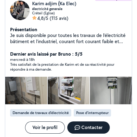
Karim adjim (́Ka Elec)
électricité generale
Créteil (Eglise)
4,8/5
(115 avis)
Présentation
Je suis disponible pour toutes les travaux de l'électricité
bâtiment et l'industriel, courant fort courant faible et
des autres bricoles.. Mes Présentations -Installation
neuves et rénovations - Recherche des Pannes -
Dernier avis laissé par Bruno : 5/5
installation des prises -Remise en norme NF- C-15-100 -
mercredi à 18h
Très satisfait de la prestation de Karim et de sa réactivité pour
Remplacement de tableau électrique -Modification
répondre à ma demande.
d'installation - dépannage . devis et déplacement
gratuit. n'hésitez pas de me contacter pour plus
d'informations
Demande de travaux d’électricité
Pose d'interrupteur
Voir le profil
Contacter