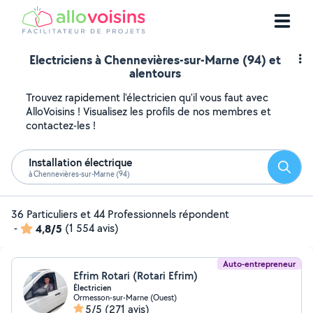
Electriciens à Chennevières-sur-Marne (94) et
alentours
Trouvez rapidement l'électricien qu'il vous faut avec
AlloVoisins ! Visualisez les profils de nos membres et
contactez-les !
Installation électrique
Reche
à Chennevières-sur-Marne (94)
36 Particuliers et 44 Professionnels répondent
-
4,8/5
(1 554 avis)
Auto-entrepreneur
Efrim Rotari (Rotari Efrim)
Électricien
Ormesson-sur-Marne (Ouest)
5/5
(271 avis)