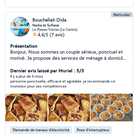
Particulier
Bouchellah Dida
Nadia et Sofiane
Le Plessis-Trévise (Le Centre)
4,4/5
(7 avis)
Présentation
Bonjour, Nous sommes un couple sérieux, ponctuel et
motivé. Je propose des services de ménage à domicile :
nettoyage des maisons, appartements, remise en état,
entretien régulier ou occasionnel. Mon mari propose
Dernier avis laissé par Muriel : 5/5
des services de bricolage : électricite ,montage de
Il y a plus de 6 mois
personne ponctuelle, efficace et agréable. je recommande ce
meubles, petites réparations, fixation d'étagères, pose
monsieur pour ses compétences
de tringles à rideaux, autres petits travaux. Nous
intervenons avec soin et dans la bonne humeur.
N'hésitez pas à nous contacter, nous serons ravis de
vous aider. À bientôt !
Demande de travaux d’électricité
Pose d'interrupteur