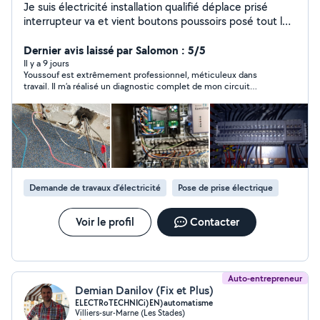
Je suis électricité installation qualifié déplace prisé
interrupteur va et vient boutons poussoirs posé tout le
électricité encastré coulote raccordement domestique
cap Normé NC 15 '100 travaux depuis la fini toute
Dernier avis laissé par Salomon : 5/5
ellectricite après courant fort professinnel je suis
Il y a 9 jours
Youssouf est extrêmement professionnel, méticuleux dans
joignable toutele moment plus bricolage bâtment
travail. Il m’a réalisé un diagnostic complet de mon circuit
n'hésitez pas me contacter mon peinture pérenpation
électrique jusqu’à trouvé la défaillance. Je ferais toujours appel
enduit finition générale intérieur décoration d'intérieur
a Youssouf et je le recommande fortement les yeux fermés.
papier peint satisfait des clients dépannage résoudre
des problème0b766695846 déplacement gratuit visite
pour le voir ce que ya faire
Demande de travaux d’électricité
Pose de prise électrique
Voir le profil
Contacter
Auto-entrepreneur
Demian Danilov (Fix et Plus)
ELECTRoTECHNICi)EN)automatisme
Villiers-sur-Marne (Les Stades)