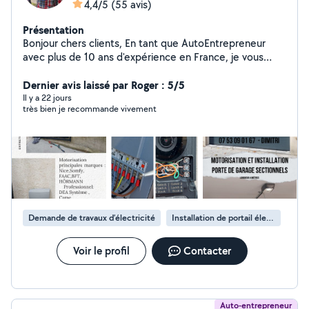
4,4/5
(55 avis)
Présentation
Bonjour chers clients, En tant que AutoEntrepreneur
avec plus de 10 ans d'expérience en France, je vous
propose des services PROfessionnel pour
MOTORISATION, INSTALLATION, RÉPARATION tout les
Dernier avis laissé par Roger : 5/5
TYPES des PORTAILS, Porte de garage, Portillon, Store
Il y a 22 jours
très bien je recommande vivement
banne,FENÊTRES , Vitriers , Volets Roulants et autres
automatismes et composants. .. Programation de
télécommandes, Installation d'interphones, Travaux de
SOUDURE et tout le travail à votre besoin spécifiques
tout en assurant sécurité , confort et durabilité.
N'hésitez pas me contacter . Je reste à votre
disposition pour améliorer votre espace de vie !
Cordialement, Dimitri
Demande de travaux d’électricité
Installation de portail électrique
Voir le profil
Contacter
Auto-entrepreneur