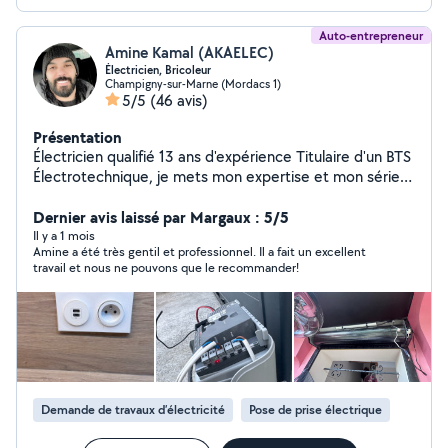
Auto-entrepreneur
Amine Kamal (AKAELEC)
Électricien, Bricoleur
Champigny-sur-Marne (Mordacs 1)
5/5
(46 avis)
Présentation
Électricien qualifié 13 ans d'expérience Titulaire d'un BTS
Électrotechnique, je mets mon expertise et mon sérieux
au service de vos projets en électricité, en neuf comme
en rénovation. Prestations proposées : Création et
Dernier avis laissé par Margaux : 5/5
rénovation d'installations électriques Mise aux normes
Il y a 1 mois
Amine a été très gentil et professionnel. Il a fait un excellent
et pose de tableaux électriques Diagnostic et
travail et nous ne pouvons que le recommander!
dépannage de pannes Installation réseau informatique
et prises RJ45 Pose de luminaires, prises et
interrupteurs Installation d'alarmes, caméras de
surveillance, interphones et visiophones Installation et
motorisation de portails automatiques Services
complémentaires : Conseils dans le choix du matériel,
accompagnement à l'achat et recommandations
Demande de travaux d’électricité
Pose de prise électrique
adaptées à vos besoins. Polyvalent, j'interviens aussi
pour des petits travaux : peinture, plomberie, pose et