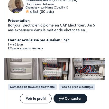
Electricien en bâtiment
Champigny-sur-Marne (Coeuilly 4)
4,8/5
(30 avis)
Présentation
Bonjour, Electricien diplôme en CAP Electricien. J'ai 5
ans expérience dans le métier de elrctricité en
bâtiment. Je suis disponible a tout moment meme
samedi et dimanche pour tout types de travaux
Dernier avis laissé par Aurelien : 5/5
électriques. Pour plus d'informations, n'hésitez pas à me
Il y a 6 jours
Efficace et consciencieux
contacter, je serais ravie de vous accompagner et
mieux vous conseiller pour votre travaux électriques.
Merci et a bientôt Cordialement Mohamed
Demande de travaux d’électricité
Pose de prise électrique
Voir le profil
Contacter