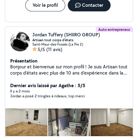
Voir le profil
Contacter
Auto-entrepreneur
Jordan Tuffery (SHIIRO GROUP)
Artisan tout corps d'états
Saint-Maur-des-Fossés (La Pie 2)
5/5
(11 avis)
Présentation
Bonjour et bienvenue sur mon profil ! Je suis Artisan tout
corps d'états avec plus de 10 ans d'expérience dans la
rénovation tout corps d'état et 5 ans dans la
maintenance du Bâtiment. Passionné par mon métier, je
Dernier avis laissé par Agathe : 5/5
mets mon savoir-faire à votre service pour réaliser tout
Il y a 2 mois
Jordan a posé 2 tringles à rideaux, top merci
vos projets, du plus simple au plus ambitieux. Que ce
soit pour l'électricité, plomberie, menuiserie, peinture,
ou rénovation complète, je travail avec rigueur et
professionnalisme pour garantir un résultat à la hauteur
de vos attentes. Important : Allovoisin limite les
messages, alors n'hésitez pas à m'envoyer un SMS
directement au O6.95.58.60.33