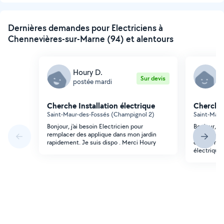
Dernières demandes pour Electriciens à
Chennevières-sur-Marne (94) et alentours
Houry D.
A
Sur devis
postée mardi
p
Cherche Installation électrique
Cherche 
Saint-Maur-des-Fossés (Champignol 2)
Saint-Maur
Bonjour, j'ai besoin Electricien pour
Bonjour, J
remplacer des applique dans mon jardin
dépose et 
rapidement. Je suis dispo . Merci Houry
creuse heu
électrique