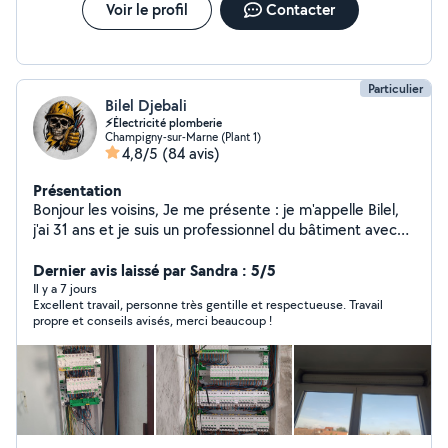
montage de meubles, fixation TV, tableaux et
Voir le profil
Contacter
équipements. Sérieux, réactif et soigneux, je suis à votre
écoute pour vos projets et dépannages. Contactez-moi
!
Particulier
Bilel Djebali
⚡Électricité plomberie
Champigny-sur-Marne (Plant 1)
4,8/5
(84 avis)
Présentation
Bonjour les voisins, Je me présente : je m'appelle Bilel,
j'ai 31 ans et je suis un professionnel du bâtiment avec
un diplôme BTS. Je maîtrise plusieurs corps d'état et je
peux intervenir dans tous types de travaux liés aux
Dernier avis laissé par Sandra : 5/5
systèmes du bâtiment (électricité, plomberie,parquet
Il y a 7 jours
Excellent travail, personne très gentille et respectueuse. Travail
,carrelage, etc.). Je suis sérieux, ponctuel et à votre
propre et conseils avisés, merci beaucoup !
service pour tous vos besoins de rénovation ou de
réparation. N'hésitez pas à me contacter si vous avez
des travaux à réaliser, même petits. Cordialement, Bilel
Services