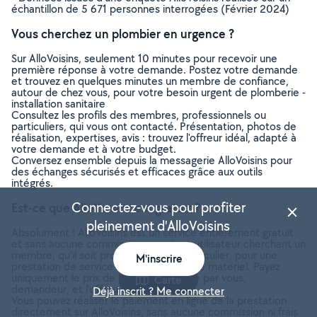
échantillon de 5 671 personnes interrogées (Février 2024)
Vous cherchez un plombier en urgence ?
Sur AlloVoisins, seulement 10 minutes pour recevoir une
première réponse à votre demande. Postez votre demande
et trouvez en quelques minutes un membre de confiance,
autour de chez vous, pour votre besoin urgent de plomberie -
installation sanitaire
Consultez les profils des membres, professionnels ou
particuliers, qui vous ont contacté. Présentation, photos de
réalisation, expertises, avis : trouvez l'offreur idéal, adapté à
votre demande et à votre budget.
Conversez ensemble depuis la messagerie AlloVoisins pour
des échanges sécurisés et efficaces grâce aux outils
intégrés.
Connectez-vous pour profiter
Est-ce que AlloVoisins est gratuit ?
pleinement d'AlloVoisins
Absolument ! AlloVoisins est un service entièrement gratuit
et sans aucune commission pour tout utilisateur cherchant un
membre, qu’il soit professionnel ou particulier, pour une
M'inscrire
prestation de service ou une location de matériel. Payez
uniquement le prix de la prestation, fixé par vous,
Carte
demandeur, et l’offreur.
Déjà inscrit ? Me connecter
Vous pouvez réaliser le paiement en ligne de la prestation
directement sur AlloVoisins, sans aucune commission ni frais