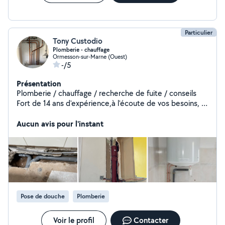
Particulier
Tony Custodio
Plomberie - chauffage
Ormesson-sur-Marne (Ouest)
-/5
Présentation
Plomberie / chauffage / recherche de fuite / conseils
Fort de 14 ans d'expérience,à l'écoute de vos besoins, je
vous conseille et réalise vos travaux de plomberie et
chauffage avec sérieux, soin et bonne humeur.
Aucun avis pour l'instant
Pose de douche
Plomberie
Voir le profil
Contacter