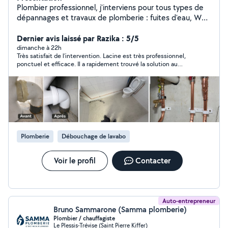
Plombier professionnel, j'interviens pour tous types de
dépannages et travaux de plomberie : fuites d'eau, WC
bouchés, remplacement de WC, robinetterie, siphons,
chauffe-eau et installations sanitaires. Travail sérieux,
Dernier avis laissé par Razika : 5/5
soigné et rapide. Déplacement efficace, devis clair et
dimanche à 22h
Très satisfait de l’intervention. Lacine est très professionnel,
conseils personnalisés. Satisfaction client prioritaire.
ponctuel et efficace. Il a rapidement trouvé la solution au
problème de tuyauterie de ma machine à laver et a réalisé un
travail propre et soigné. Je recommande vivement pour son
sérieux et la qualité de son travail.
Plomberie
Débouchage de lavabo
Voir le profil
Contacter
Auto-entrepreneur
Bruno Sammarone (Samma plomberie)
Plombier / chauffagiste
Le Plessis-Trévise (Saint Pierre Kiffer)