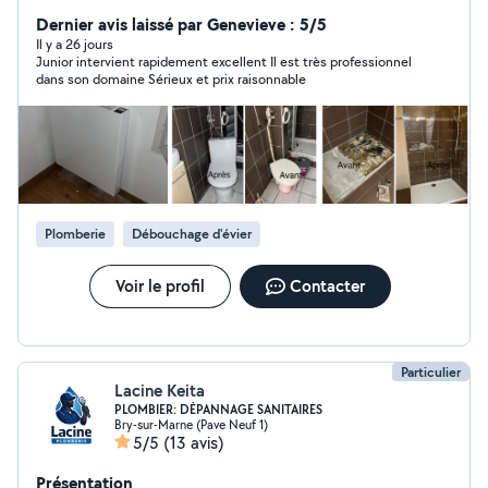
chaude sanitaire montage des radiateurs, montage et
entretien des adoucisseurs. ) rinçage des circuits de
Dernier avis laissé par Genevieve : 5/5
chauffage et radiateur. Plombier installation et
Il y a 26 jours
Junior intervient rapidement excellent Il est très professionnel
dépannage des équipements sanitaires (wc ,levier,
dans son domaine Sérieux et prix raisonnable
lavabos robinet parois de douche et receveur de
douche , carrelage ) débouchage des tuyaux , petit
bricolage ( Meubles cuisine, Tv, miroir, cadres, tringles à
rideaux, étagères) Rénovation complète des salles de
bain Je suis disponible pour tout vos problèmes. Votre
satisfaction est ma priorité
Plomberie
Débouchage d'évier
Voir le profil
Contacter
Particulier
Lacine Keita
PLOMBIER: DÉPANNAGE SANITAIRES
Bry-sur-Marne (Pave Neuf 1)
5/5
(13 avis)
Présentation