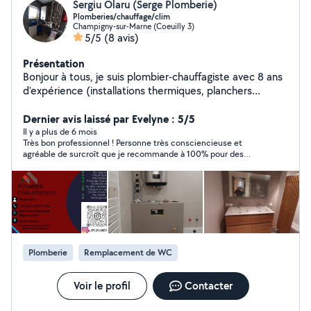
Sergiu Olaru (Serge Plomberie)
Plomberies/chauffage/clim
Champigny-sur-Marne (Coeuilly 3)
5/5
(8 avis)
Présentation
Bonjour à tous, je suis plombier-chauffagiste avec 8 ans
d'expérience (installations thermiques, planchers
chauffants, climatisation, pompes à chaleur, ventilo-
convecteurs). En cas d'urgence, appelez-moi. Devis
Dernier avis laissé par Evelyne : 5/5
gratuit. Si je ne réponds pas à votre SMS, n'hésitez pas à
Il y a plus de 6 mois
Très bon professionnel ! Personne très consciencieuse et
m'appeler.
agréable de surcroît que je recommande à 100% pour des
travaux de peinture notamment. Egalement ponctuel et
réactif, sachant tout faire
Plomberie
Remplacement de WC
Voir le profil
Contacter