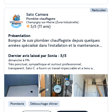
Particulier
Sato Camara
Plomblier chauffagiste
Champigny-sur-Marne (Zone Industrielle)
5/5
(11 avis)
Présentation
Bonjour Je suis plombier chauffagiste depuis quelques
années spécialisé dans l'installation et la maintenance
de systèmes de chauffage. Grâce à ma formation
certifiée et à mon expérience sur de nombreux
Dernier avis laissé par Sonia : 5/5
chantiers, j'ai acquis une expertise solide. Alimenter une
dimanche à 19h
Très ponctuel, sympathique et surtout professionnel,
maison Débouchage, installation de chauffe-eau,
transparent. Sato C. a fourni un travail impeccable et a tenu a
Réparation des fuites, poser les Radiateurs
trouver et régler mon soucis avant de partir. Je le recommande
fortement Merci beaucoup !
Plomberie
Débouchage d'évier