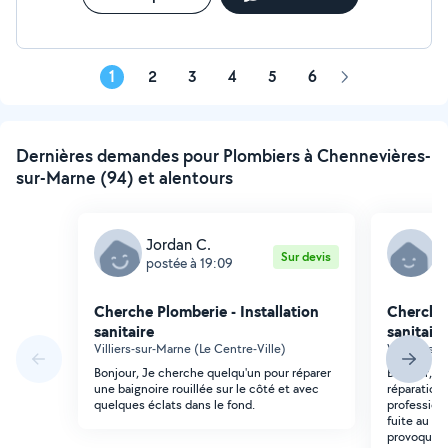
1
2
3
4
5
6
Page
suivante
Dernières demandes pour Plombiers à Chennevières-
sur-Marne (94) et alentours
Jordan C.
J
Sur devis
postée à 19:09
p
Cherche Plomberie - Installation
Cherche 
sanitaire
sanitaire
Villiers-sur-Marne (Le Centre-Ville)
Villiers-su
Bonjour, Je cherche quelqu'un pour réparer
Bonjour, R
une baignoire rouillée sur le côté et avec
réparation 
quelques éclats dans le fond.
professionn
fuite au niv
provoqué u