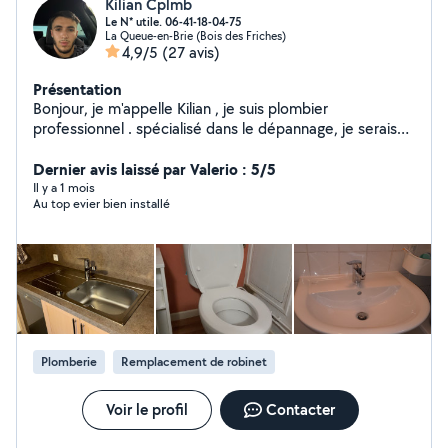
Kilian Cplmb
Le N* utile. 06-41-18-04-75
La Queue-en-Brie (Bois des Friches)
4,9/5
(27 avis)
Présentation
Bonjour, je m'appelle Kilian , je suis plombier
professionnel . spécialisé dans le dépannage, je serais
ravi de vous proposer mes services. serviable, minutieux
et efficace, je me déplace rapidement à la demande.
Dernier avis laissé par Valerio : 5/5
N'hésitez pas à me contacter, devis sur demande. -
Il y a 1 mois
Au top evier bien installé
recherche de fuite /réparation de fuite -dégorgement
tout appareil sanitaire -remplacement appareil sanitaire
-rénovation joints faillance/ joints silicone -installation
meuble /lavabo / évier -mécanisme de chasse d'eau -
par douche / baignoire -groupe de sécurité ballon -
remplacement de ballon d'eau chaude -remplacement
de wc complet 24H/24 7J/7 À BIENTÔT
Plomberie
Remplacement de robinet
Voir le profil
Contacter