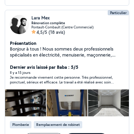
Particulier
Lara Mex
Rénovation complète
Pontault-Combault (Centre Commercial)
4,5/5
(18 avis)
Présentation
Bonjour à tous ! Nous sommes deux professionnels
spécialisés en électricité, menuiserie, maçonnerie,
métallerie, pose de carrelage, revêtements de sol,
plomberie et peinture. Nous avons trois ans
Dernier avis laissé par Baba : 5/5
d'expérience au Canada et deux ans en France. Nous
Il y a 15 jours
Je recommande vivement cette personne. Très professionnel,
travaillons avec sérieux et efficacité, et notre travail est
ponctuel, sérieux et efficace. Le travail a été réalisé avec soin
garanti ! Si je ne réponds pas au téléphone, merci de
et le résultat est impeccable. Je suis très satisfait de son
m'envoyer un SMS ou un message WhatsApp afin que je
intervention et je n’hésiterai pas à refaire appel à ses services.
puisse vous recontacter
Merci encore
Plomberie
Remplacement de robinet