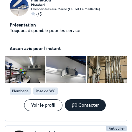
Plomberi
Chennevières-sur-Marne (Le Fort La Maillarde)
-/5
Présentation
Toujours disponible pour les service
Aucun avis pour l'instant
Plomberie
Pose de WC
Voir le profil
Contacter
Particulier