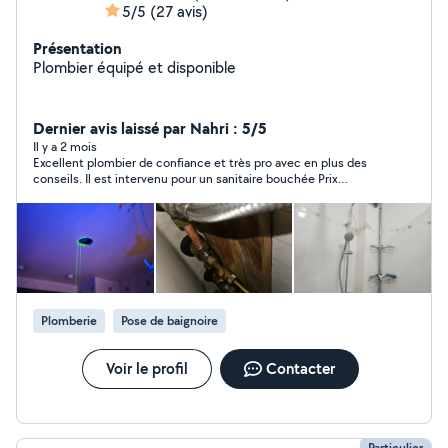
5/5
(27 avis)
Présentation
Plombier équipé et disponible
Dernier avis laissé par Nahri : 5/5
Il y a 2 mois
Excellent plombier de confiance et très pro avec en plus des
conseils. Il est intervenu pour un sanitaire bouchée Prix
abordable avec tous les outils en sa possession. Rasssurant et
surtout sympathique. Prends son temps et nettoie après son
passage dc nickel! Je referai appel à ses services sans hésiter
Plomberie
Pose de baignoire
Voir le profil
Contacter
Particulier