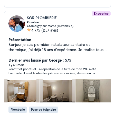
service pour vous accompagner dans vos projets, avec
soin et professionnalisme. Zéro sept 73435203
Entreprise
SGR PLOMBIERIE
Plombier
Champigny-sur-Marne (Tremblay 3)
4,7/5
(257 avis)
Présentation
Bonjour je suis plombier installateur sanitaire et
thermique, j'ai déjà 18 ans d'expérience. Je réalise tous
les types d'interventions de plomberie , baignoire,
receveur douche, lavabo, WC, radiateur, évier cuisine,
Dernier avis laissé par George : 5/5
recherche de fuite, fonte, carrelage, peinture, chaudière
Il y a 1 mois
Réactif et ponctuel. La réparation de la fuite de mon WC a été
etc.. réparation de fuites.. N'existait pas me contacter
bien faite. Il avait toutes les pièces disponibles ; dans mon cas,
je suis disponible
il a eu besoin de changer le système interne de la chasse d'eau.
Plomberie
Pose de baignoire