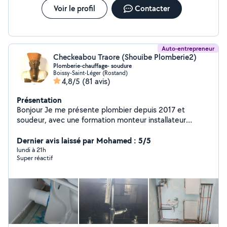
Voir le profil
Contacter
Auto-entrepreneur
Checkeabou Traore (Shouibe Plomberie2)
Plomberie-chauffage- soudure
Boissy-Saint-Léger (Rostand)
4,8/5
(81 avis)
Présentation
Bonjour Je me présente plombier depuis 2017 et
soudeur, avec une formation monteur installateur
thermique ( chauffage) je présente mes services de
plomberie chauffage et soudure, aussi petites
Dernier avis laissé par Mohamed : 5/5
intervétions en electricite( depend de la demande) Je
lundi à 21h
Super réactif
peux répondre à vos demandes de petits et grands
travaux, je suis disponible dans l heure qui suit a prix
attractifs N hésitez pas à me contacter, directement
sur mon portable, car je suis sur un petit perimetre d
intervention, donc ceux qui essaye de me contacter et
pas de reponse c normal. zero -six dix neuf soixante dix
neuf zero huit soixante cinq cdt.