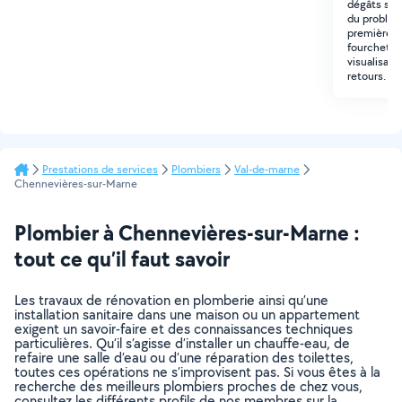
dégâts sur 
du problèm
première e
fourchette 
visualisati
retours.
Prestations de services
Plombiers
Val-de-marne
Chennevières-sur-Marne
Plombier à Chennevières-sur-Marne :
tout ce qu’il faut savoir
Les travaux de rénovation en plomberie ainsi qu’une
installation sanitaire dans une maison ou un appartement
exigent un savoir-faire et des connaissances techniques
particulières. Qu’il s’agisse d’installer un chauffe-eau, de
refaire une salle d’eau ou d’une réparation des toilettes,
toutes ces opérations ne s’improvisent pas. Si vous êtes à la
recherche des meilleurs plombiers proches de chez vous,
consultez les différents profils de nos membres sur la