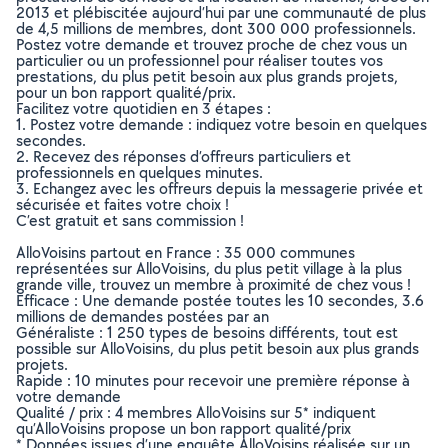
2013 et plébiscitée aujourd’hui par une communauté de plus
de 4,5 millions de membres, dont 300 000 professionnels.
Postez votre demande et trouvez proche de chez vous un
particulier ou un professionnel pour réaliser toutes vos
prestations, du plus petit besoin aux plus grands projets,
pour un bon rapport qualité/prix.
Facilitez votre quotidien en 3 étapes :
1. Postez votre demande : indiquez votre besoin en quelques
secondes.
2. Recevez des réponses d’offreurs particuliers et
professionnels en quelques minutes.
3. Echangez avec les offreurs depuis la messagerie privée et
sécurisée et faites votre choix !
C’est gratuit et sans commission !
AlloVoisins partout en France : 35 000 communes
représentées sur AlloVoisins, du plus petit village à la plus
grande ville, trouvez un membre à proximité de chez vous !
Efficace : Une demande postée toutes les 10 secondes, 3.6
millions de demandes postées par an
Généraliste : 1 250 types de besoins différents, tout est
possible sur AlloVoisins, du plus petit besoin aux plus grands
projets.
Rapide : 10 minutes pour recevoir une première réponse à
votre demande
Qualité / prix : 4 membres AlloVoisins sur 5* indiquent
qu’AlloVoisins propose un bon rapport qualité/prix
* Données issues d’une enquête AlloVoisins réalisée sur un