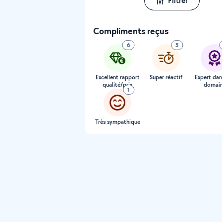
Filtrer
Compliments reçus
6
5
Excellent rapport
Super réactif
Expert dan
qualité/prix
domai
1
Très sympathique