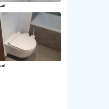
ail
ail