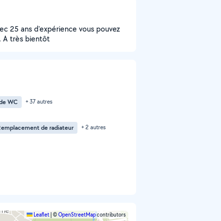
avec 25 ans d'expérience vous pouvez
. A très bientôt
 de WC
+ 37 autres
Remplacement de radiateur
+ 2 autres
Leaflet
|
©
OpenStreetMap
contributors