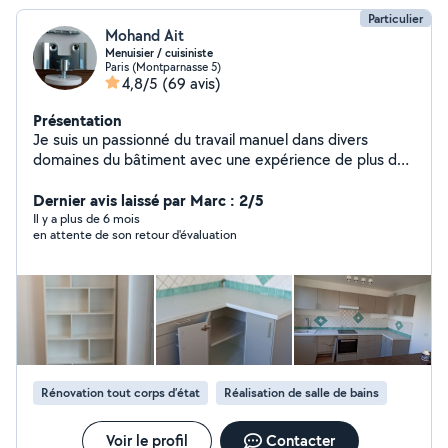
Particulier
Mohand Ait
Menuisier / cuisiniste
Paris (Montparnasse 5)
4,8/5
(69 avis)
Présentation
Je suis un passionné du travail manuel dans divers
domaines du bâtiment avec une expérience de plus de
10 ans, Je vous propose un travail de qualité à prix
abordable et compétitif, je dispose d'un outillage
Dernier avis laissé par Marc : 2/5
professionnel complet pour vous garantir des finitions
Il y a plus de 6 mois
en attente de son retour d'évaluation
millimétrées et irréprochables. Je garantis mon travail et
j'assume toutes éventuelles erreurs. Mes principales
interventions: * CUISINES / DRESSINGS : - Montage de
meubles multi-marques en suivant les recommandations
de montage du fabricant. - Installation de tout type
d'accessoires (systèmes de relevage, de rangements et
d'ouvertures). - Découpe et fixation du plan de travail. -
Encastrement de l'évier et de plaques
Rénovation tout corps d’état
Réalisation de salle de bains
vitrocéramique/induction/gaz. - Installation
d'électroménager Encastrable ou Poser. - Coupes
droites et sans éclats - Installation de fileurs -
Voir le profil
Contacter