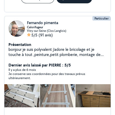
joints silicone parfait. J'interviens aussi pour du sur
mesure ( placard, rangement, portes ...) ainsi que
d'autres petits bricolages du quotidien.
Particulier
Fernando pimenta
Calorifugeur
Vitry-sur-Seine (Clos Langlois)
5/5
(91 avis)
Présentation
bonjour je suis polyvalent j'adore le bricolage et je
touche à tout ,peinture,petit plomberie, montage de
meubles et démontage de meuble +fixations,
maçonnerie,carrelage, pose de parquet, mécanique,
Dernier avis laissé par PIERRE : 5/5
isolation , soufflage des combles,jardinage. ... Je travail
Il y a plus de 6 mois
Je conserve ses coordonnées pour des travaux prévus
sur la région parisienne
ultérieurement.