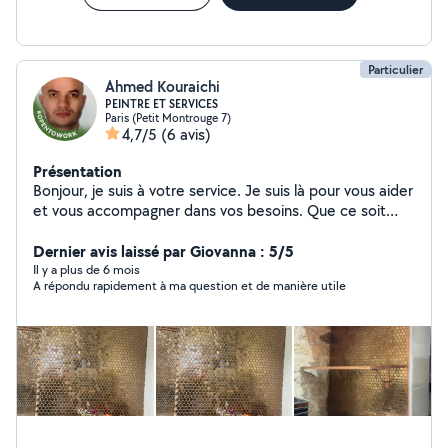
Particulier
Ahmed Kouraichi
PEINTRE ET SERVICES
Paris (Petit Montrouge 7)
4,7/5
(6 avis)
Présentation
Bonjour, je suis à votre service. Je suis là pour vous aider
et vous accompagner dans vos besoins. Que ce soit
pour répondre à vos questions, résoudre des
problèmes, ou vous apporter un soutien, je suis là pour
Dernier avis laissé par Giovanna : 5/5
vous.
Il y a plus de 6 mois
A répondu rapidement à ma question et de manière utile