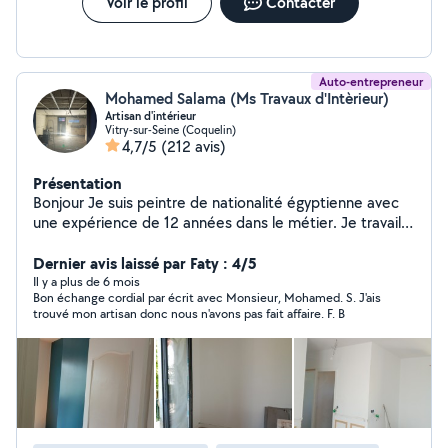
Voir le profil
Contacter
Auto-entrepreneur
Mohamed Salama (Ms Travaux d'Intèrieur)
Artisan d'intérieur
Vitry-sur-Seine (Coquelin)
4,7/5
(212 avis)
Présentation
Bonjour Je suis peintre de nationalité égyptienne avec
une expérience de 12 années dans le métier. Je travaille
en toute autonomie et ne demande aucun acompte en
début de chantier (paiement total à reception du
Dernier avis laissé par Faty : 4/5
chantier. Si vous êtes intéressés, n'hesitez pas pour tout
Il y a plus de 6 mois
Bon échange cordial par écrit avec Monsieur, Mohamed. S. J'ais
renseignement comcordialement ap Bien cordialement
trouvé mon artisan donc nous n'avons pas fait affaire. F. B