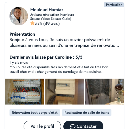
Particulier
Mouloud Hamiaz
Artisans rénovation intérieure
Sceaux (Vieux Sceaux-Curie)
5/5
(49 avis)
Présentation
Bonjour à vous tous, Je suis un ouvrier polyvalent de
plusieurs années au sein d'une entreprise de rénovation
intérieure tout corps d'état , j'ai pensé à proposer mes
services via cette application, au je pourrais arrondir
Dernier avis laissé par Caroline : 5/5
mes fins de mois correctement et ainsi d'essayer de
Il y a 5 mois
Mouloud a été disponible très rapidement et a fait du très bon
vous aidez vous mes voisins, dans vos différents projets
travail chez moi : changement du carrelage de ma cuisine,
de rénovation afin que ces derniers ne pèse pas trop
déplacement des prises, un travail soigné. Je recommande!
lourd pour vous. Merci pour vous d'avance.
Rénovation tout corps d’état
Réalisation de salle de bains
Voir le profil
Contacter