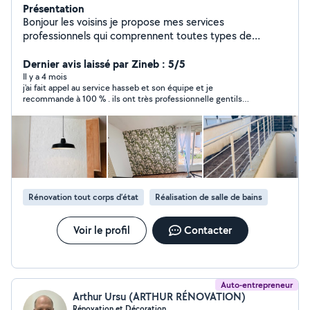
Présentation
Bonjour les voisins je propose mes services
professionnels qui comprennent toutes types de
renovation intérieur du batiment avec 13 ans de
experience rest a votre disposition merci
Dernier avis laissé par Zineb : 5/5
Il y a 4 mois
j'ai fait appel au service hasseb et son équipe et je
recommande à 100 % . ils ont très professionnelle gentils
,réactifs .les collègues d,haseeb s,est occupé de pinture à fait
super travail , merci à vous et votre équipe
Rénovation tout corps d’état
Réalisation de salle de bains
Voir le profil
Contacter
Auto-entrepreneur
Arthur Ursu (ARTHUR RÉNOVATION)
Rénovation et Décoration