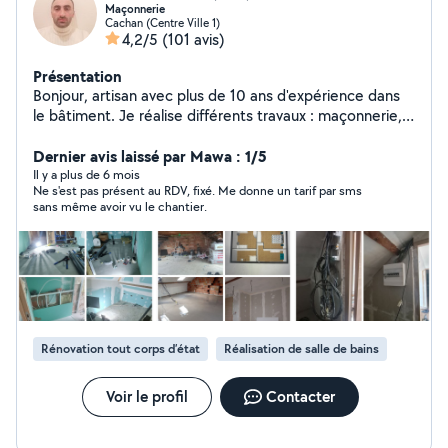
Maçonnerie
Cachan (Centre Ville 1)
4,2/5
(101 avis)
Présentation
Bonjour, artisan avec plus de 10 ans d'expérience dans
le bâtiment. Je réalise différents travaux : maçonnerie,
électricité, rénovation, pose de parquet, revêtement de
sol et petits travaux de réparation. Travail sérieux et
Dernier avis laissé par Mawa : 1/5
soigné avec matériel professionnel.
Il y a plus de 6 mois
Ne s'est pas présent au RDV, fixé. Me donne un tarif par sms
sans même avoir vu le chantier.
Rénovation tout corps d’état
Réalisation de salle de bains
Voir le profil
Contacter