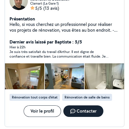
Clamart (La Gare 1)
5/5
(13 avis)
Présentation
Hello, si vous cherchez un professionnel pour réaliser
vos projets de rénovation, vous êtes au bon endroit. -
Peinture / manuelle et avec projection.. - Placo /
isolation - Parquet pose et rénovation - Posé Cuisine -
Dernier avis laissé par Baptiste : 5/5
Salle de Bain - Petit travaux et dépannage..
Hier à 22h
Je suis très satisfait du travail d’Arthur. Il est digne de
confiance et travaille bien. La communication était fluide. Je
recommande!
Rénovation tout corps d’état
Rénovation de salle de bains
Voir le profil
Contacter