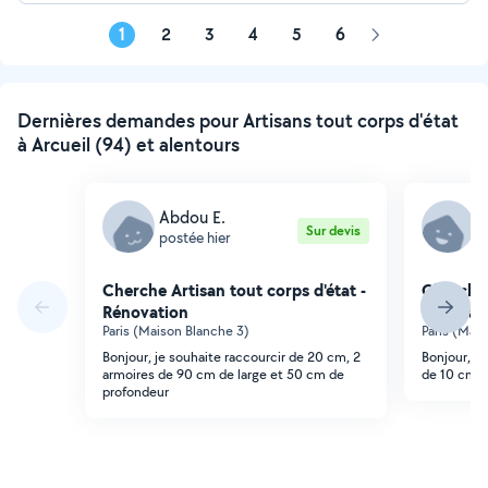
1
2
3
4
5
6
Page
suivante
Dernières demandes pour Artisans tout corps d'état
à Arcueil (94) et alentours
Abdou E.
A
Sur devis
postée hier
p
Cherche Artisan tout corps d'état -
Cherche 
Rénovation
Rénovat
Paris (Maison Blanche 3)
Paris (Mai
Bonjour, je souhaite raccourcir de 20 cm, 2
Bonjour, je
armoires de 90 cm de large et 50 cm de
de 10 cm. F
profondeur