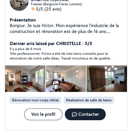
Artisan tout corps d'état
Fresnes (Bergonie-Freres Lumiere)
5/5
(25 avis)
Présentation
Bonjour. Je suis Victor. Mon expérience l'industrie de la
construction et rénovation est de plus de 16 ans.
N'hésitez pas de m'appeler. Cordialement Victor
Dernier avis laissé par CHRISTELLE : 5/5
Il y a plus de 6 mois
Très professionnel, Victor a été de très bons conseils pour la
rénovation de notre salle d'eau. Travail minutieux et de qualité.
Je recommande vivement !
Rénovation tout corps d’état
Réalisation de salle de bains
Voir le profil
Contacter