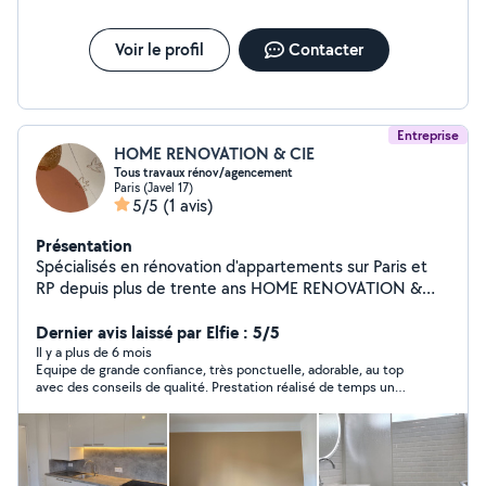
Voir le profil
Contacter
Entreprise
HOME RENOVATION & CIE
Tous travaux rénov/agencement
Paris (Javel 17)
5/5
(1 avis)
Présentation
Spécialisés en rénovation d'appartements sur Paris et
RP depuis plus de trente ans HOME RENOVATION &
CIE (prochainement Lequiprenov'), notre équipe
d'artisans de confiance intervient pour tous travaux Paris
Dernier avis laissé par Elfie : 5/5
et Ile de France : rénovation complète ou Peinture,
Il y a plus de 6 mois
Equipe de grande confiance, très ponctuelle, adorable, au top
dégâts des eaux, maçonnerie, plomberie, chauffage,
avec des conseils de qualité. Prestation réalisé de temps un
menuiseries, électricité etc...
temps record avec une communication soignée. Je
recommande +++. Allez-y les yeux fermés!!!