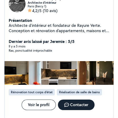
Architecte d'intérieur
Paris (Bercy 1)
4,2/5
(10 avis)
Présentation
Architecte d'intérieur et fondateur de Rayure Verte.
Conception et rénovation d'appartements, maisons et
commerces. J'accompagne mes clients de la
conception jusqu'au suivi des travaux : optimisation des
Dernier avis laissé par Jeremie : 5/5
espaces conception de cuisine et salle de bain plans 2D
Il y a 5 mois
Ras, ponctualité irréprochable
et modélisation 3D choix matériaux et mobilier dossiers
techniques pour artisans suivi de chantier Approche sur
mesure avec attention portée à l'esthétique, la
faisabilité technique et au budget du projet. Découvrez
l'univers Rayure Verte sur Instagram: rayure_verte
Rénovation tout corps d’état
Réalisation de salle de bains
Voir le profil
Contacter