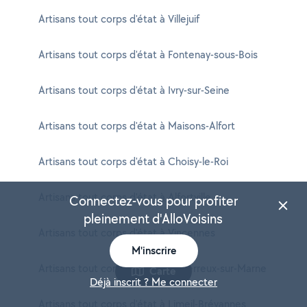
Artisans tout corps d'état à Villejuif
Artisans tout corps d'état à Fontenay-sous-Bois
Artisans tout corps d'état à Ivry-sur-Seine
Artisans tout corps d'état à Maisons-Alfort
Artisans tout corps d'état à Choisy-le-Roi
Artisans tout corps d'état à Alfortville
Connectez-vous pour profiter
pleinement d'AlloVoisins
Artisans tout corps d'état à Vincennes
M'inscrire
Artisans tout corps d'état à Le Perreux-sur-Marne
Carte
Déjà inscrit ? Me connecter
Artisans tout corps d'état à Limeil-Brévannes