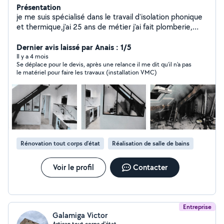
Présentation
je me suis spécialisé dans le travail d'isolation phonique
et thermique,j'ai 25 ans de métier j'ai fait plomberie,
électricité, carrelage création de cuisine, de salle de
bain,peinture et faux plafonds je fais tout travaux
Dernier avis laissé par Anais : 1/5
d'intérieur et ravalement mes travaux sont couvert par
Il y a 4 mois
Se déplace pour le devis, après une relance il me dit qu’il n’a pas
une garantie décennale
le matériel pour faire les travaux (installation VMC)
Rénovation tout corps d’état
Réalisation de salle de bains
Voir le profil
Contacter
Entreprise
Galamiga Victor