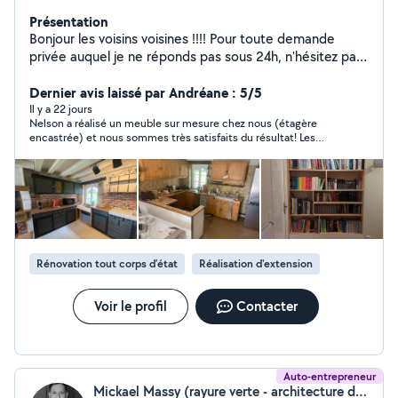
Présentation
Bonjour les voisins voisines !!!! Pour toute demande
privée auquel je ne réponds pas sous 24h, n'hésitez pas
à me contacter par téléphone, car parfois je suis bloqué
par l'application AlloVoisins et je ne peux vous répondre
Dernier avis laissé par Andréane : 5/5
Doté d'un esprit constructif dans de nombreux
Il y a 22 jours
Nelson a réalisé un meuble sur mesure chez nous (étagère
domaines , minutieux et inventif , je suis disponible très
encastrée) et nous sommes très satisfaits du résultat! Les
rapidement. Envoyez moi des précisions pour que je
premiers échanges ont été fluides et Nelson a vraiment tout
puisse vous conseiller au mieux : au besoin, je passe
fait pour intégrer au mieux nos envies! Les délais d’intervention
volontiers gratuitement étudier votre projet sur place.
sont courts et le travail est très soigné! Nous recommandons
sans hésiter Nelson!
Artisan d'art, pose de parquet stratifié, moquette, Lino ,
électricité, montage/customisation/restauration de
meubles, tapisserie je suis LA personne qu'il vous faut.
J'adore donner une deuxième vie au meubles ou les
Rénovation tout corps d’état
Réalisation d'extension
créer sur mesure. N'hésitez pas à me demander de
l'aide A Votre Service Nelson
Voir le profil
Contacter
Auto-entrepreneur
Mickael Massy (rayure verte - architecture d’intérieur)