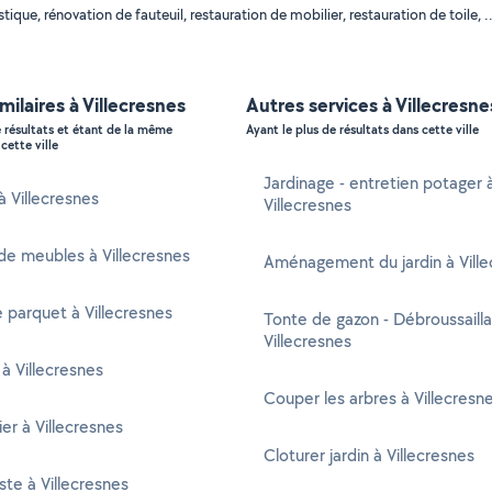
que, rénovation de fauteuil, restauration de mobilier, restauration de toile, .
milaires à Villecresnes
Autres services à Villecresne
e résultats et étant de la même
Ayant le plus de résultats dans cette ville
cette ville
Jardinage - entretien potager 
à Villecresnes
Villecresnes
e meubles à Villecresnes
Aménagement du jardin à Ville
 parquet à Villecresnes
Tonte de gazon - Débroussaill
Villecresnes
 à Villecresnes
Couper les arbres à Villecresn
er à Villecresnes
Cloturer jardin à Villecresnes
ste à Villecresnes