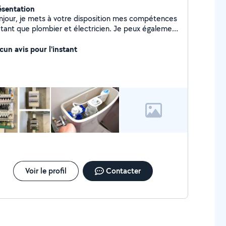
ésentation
njour, je mets à votre disposition mes compétences
 tant que plombier et électricien. Je peux également
nter, démonter vos meubles ainsi que vous
porter mon aide lors de votre déménagement. Pour
cun avis pour l'instant
ute autre demande n'hésitez pas à me contacter.
Voir le profil
Contacter