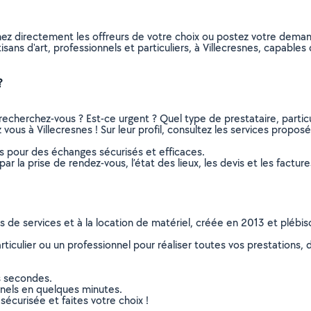
nnez directement les offreurs de votre choix ou postez votre dem
rtisans d'art, professionnels et particuliers, à Villecresnes, capab
?
recherchez-vous ? Est-ce urgent ? Quel type de prestataire, particu
 vous à Villecresnes ! Sur leur profil, consultez les services proposé
ns pour des échanges sécurisés et efficaces.
r la prise de rendez-vous, l’état des lieux, les devis et les facture
ns de services et à la location de matériel, créée en 2013 et plébi
culier ou un professionnel pour réaliser toutes vos prestations, d
s secondes.
nnels en quelques minutes.
sécurisée et faites votre choix !