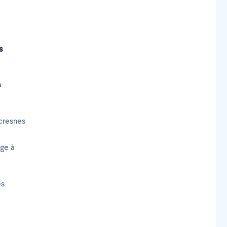
.
s
à
cresnes
age à
es