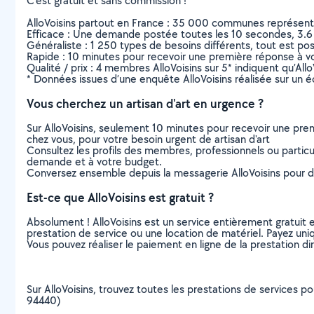
C’est gratuit et sans commission !
AlloVoisins partout en France : 35 000 communes représentées 
Efficace : Une demande postée toutes les 10 secondes, 3.6
Généraliste : 1 250 types de besoins différents, tout est poss
Rapide : 10 minutes pour recevoir une première réponse à 
Qualité / prix : 4 membres AlloVoisins sur 5* indiquent qu’All
* Données issues d’une enquête AlloVoisins réalisée sur un é
Vous cherchez un artisan d'art en urgence ?
Sur AlloVoisins, seulement 10 minutes pour recevoir une p
chez vous, pour votre besoin urgent de artisan d'art
Consultez les profils des membres, professionnels ou particuli
demande et à votre budget.
Conversez ensemble depuis la messagerie AlloVoisins pour de
Est-ce que AlloVoisins est gratuit ?
Absolument ! AlloVoisins est un service entièrement gratuit 
prestation de service ou une location de matériel. Payez uniq
Vous pouvez réaliser le paiement en ligne de la prestation di
Sur AlloVoisins, trouvez toutes les prestations de services pou
94440)