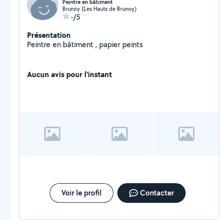
Peintre en bâtiment
Brunoy (Les Hauts de Brunoy)
-/5
Présentation
Peintre en bâtiment , papier peints
Aucun avis pour l'instant
Voir le profil
Contacter