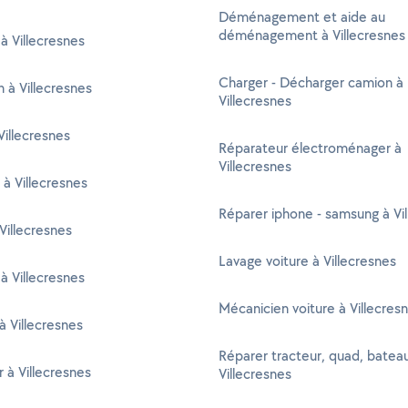
Déménagement et aide au
déménagement à Villecresnes
à Villecresnes
Charger - Décharger camion à
n à Villecresnes
Villecresnes
illecresnes
Réparateur électroménager à
Villecresnes
 à Villecresnes
Réparer iphone - samsung à Vi
 Villecresnes
Lavage voiture à Villecresnes
 à Villecresnes
Mécanicien voiture à Villecres
à Villecresnes
Réparer tracteur, quad, batea
à Villecresnes
Villecresnes