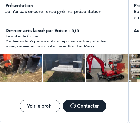
Présentation
Pr
Je n'ai pas encore renseigné ma présentation.
Bo
en
mo
Dernier avis laissé par Voisin : 5/5
ap
Au
to
Il y a plus de 6 mois
Ma demande n'a pas aboutit car réponse positive par autre
voisin, cependant bon contact avec Brandon. Merci.
Voir le profil
Contacter