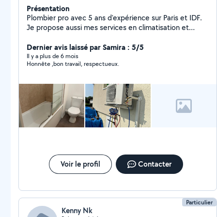
Présentation
Plombier pro avec 5 ans d'expérience sur Paris et IDF.
Je propose aussi mes services en climatisation et
électricité. Devis clair avant intervention, pas de
surprise Matériel pro + interventions soignées Réactif :
Dernier avis laissé par Samira : 5/5
dispo rapide pour dépannage urgent
Il y a plus de 6 mois
Honnête ,bon travail, respectueux.
Voir le profil
Contacter
Particulier
Kenny Nk