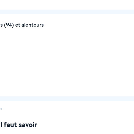
s (94) et alentours
es
l faut savoir