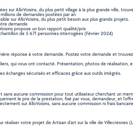
sur AlloVoisins, du plus petit village à la plus grande ville, tro
 millions de demandes postées par an
ible sur AlloVoisins, du plus petit besoin aux plus grands projets.
votre demande
oVoisins propose un bon rapport qualité/prix
chantillon de 5 671 personnes interrogées (Février 2024)
remière réponse à votre demande. Postez votre demande et trouve
ers, qui vous ont contacté. Présentation, photos de réalisation, exp
s échanges sécurisés et efficaces grâce aux outils intégrés.
et sans aucune commission pour tout utilisateur cherchant un membre
uement le prix de la prestation, fixé par vous, demandeur, et l’offr
rectement sur AlloVoisins, sans aucune commission ni frais bancaire
r réaliser votre projet de Artisan d'art sur la ville de Villecresnes