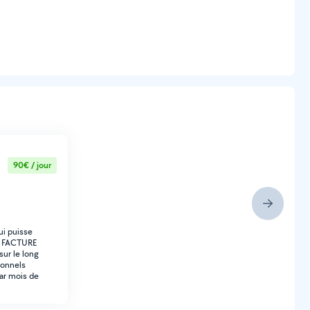
90€ / jour
ui puisse
SUR FACTURE
ur le long
ionnels
ar mois de