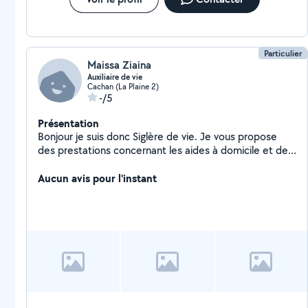
Particulier
Maissa Ziaina
Auxiliaire de vie
Cachan (La Plaine 2)
-/5
Présentation
Bonjour je suis donc Siglère de vie. Je vous propose
des prestations concernant les aides à domicile et de
toilette et douche. Faire les courses, les petites taches
ménagères et Démarches administrative
Aucun avis pour l'instant
accompagnement dans la vie quotidienne, prendre les
rendez-vous de chez le médecin. Faire le repassage.