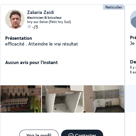
Particulier
Zakaria Zaidi
électricien & bricoleur
Ivry-sur-Seine (Petit Ivry Sud)
-/5
Pr
Présentation
efficacité . Atteindre le vrai résultat
Der
Aucun avis pour l'instant
Il 
Il 
Voir le profil
Contacter