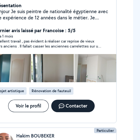
ésentation
njour Je suis peintre de nationalité égyptienne avec
 expérience de 12 années dans le métier. Je
availle en toute autonomie et ne demande aucun
ompte en début de chantier (paiement total à
rnier avis laissé par Francoise : 5/5
on du chantier. Si vous êtes intéressés, n'hesitez
 a 1 mois
ellent travail , pas évident à réaliser car reprise de vieux
 pour tout renseignement comcordialement ap Bien
s anciens . Il fallait casser les anciennes carrelettes sur une
rdialement
tie du mur et repartir avec de la toile . Enduire des carreaux
tre et terminer avec de la toile Décoller l' ancien papier
t finir avec de la toile Travail appliqué et soigné qui
super rendu . Chantier de plusieurs jours mais fait
 la foulée. Agréable de ne pas attendre La personne qui
vaillait était très propre et méthodique, à chaque fois le
ntier était nettoyé et les déchets soigneusement mis dans
 sacs de gravats.
ojet artistique
Rénovation de fauteuil
Voir le profil
Contacter
Particulier
Hakim BOUBEKER