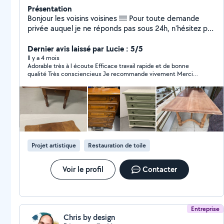
Présentation
Bonjour les voisins voisines !!!! Pour toute demande
privée auquel je ne réponds pas sous 24h, n'hésitez pas
à me contacter par téléphone, car parfois je suis
bloqué par l'application AlloVoisins et je ne peux vous
Dernier avis laissé par Lucie : 5/5
répondre Doté d'un esprit constructif dans de
Il y a 4 mois
Adorable très à l écoute Efficace travail rapide et de bonne
nombreux domaines , minutieux et inventif , je suis
qualité Très consciencieux Je recommande vivement Merci
disponible très rapidement. Envoyez moi des précisions
encore
pour que je puisse vous conseiller au mieux : au besoin,
je passe volontiers gratuitement étudier votre projet
sur place. Artisan d'art, pose de parquet stratifié,
moquette, Lino , électricité,
montage/customisation/restauration de meubles,
tapisserie je suis LA personne qu'il vous faut. J'adore
Projet artistique
Restauration de toile
donner une deuxième vie au meubles ou les créer sur
mesure. N'hésitez pas à me demander de l'aide A
Votre Service Nelson
Voir le profil
Contacter
Entreprise
Chris by design