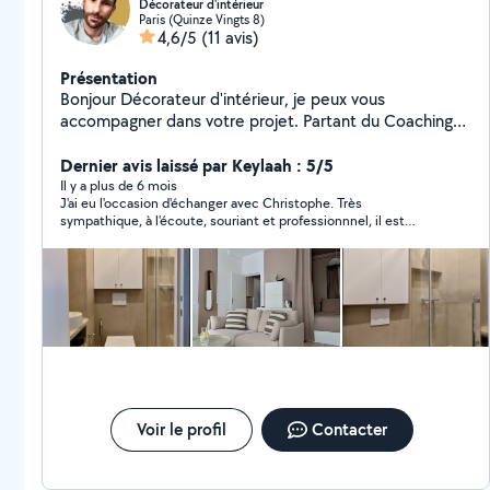
Décorateur d'intérieur
Paris (Quinze Vingts 8)
4,6/5
(11 avis)
Présentation
Bonjour Décorateur d'intérieur, je peux vous
accompagner dans votre projet. Partant du Coaching
déco, jusqu'à la prise en charge de vos travaux et/ou
commande de mobiliers, en passant par la création de
Dernier avis laissé par Keylaah : 5/5
visuels 3D, je propose un choix de services qui ne
Il y a plus de 6 mois
J'ai eu l'occasion d'échanger avec Christophe. Très
manqueront pas de vous satisfaire. le devis est gratuit !
sympathique, à l'écoute, souriant et professionnnel, il est
visiter mon Instagram : chris_by_design Bonne journée a
parvenu à cerner rapidement mes attentes et m'a également
vous
donné de précieux conseils concernant notre projet. Je vous
recommande de collaborer avec lui pour toute demande de
décoration d'intérieur. Merci encore à vous Christophe!
Voir le profil
Contacter