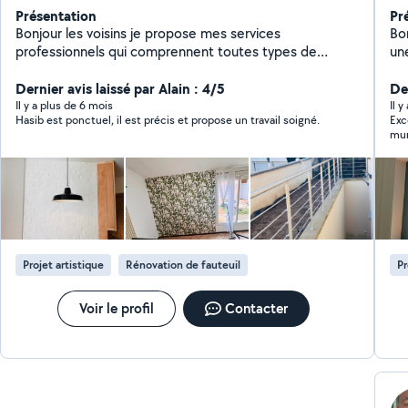
Présentation
Pr
Bonjour les voisins je propose mes services
Bo
professionnels qui comprennent toutes types de
une
renovation intérieur du batiment avec 13 ans de
tr
experience rest a votre disposition merci
Dernier avis laissé par Alain : 4/5
ac
De
recepti
Il y a plus de 6 mois
Il y
Hasib est ponctuel, il est précis et propose un travail soigné.
Exc
pas
mur
co
par
de plâ
peint e
donne un 
dans
tra
cha
des
Projet artistique
Rénovation de fauteuil
Pr
Voir le profil
Contacter