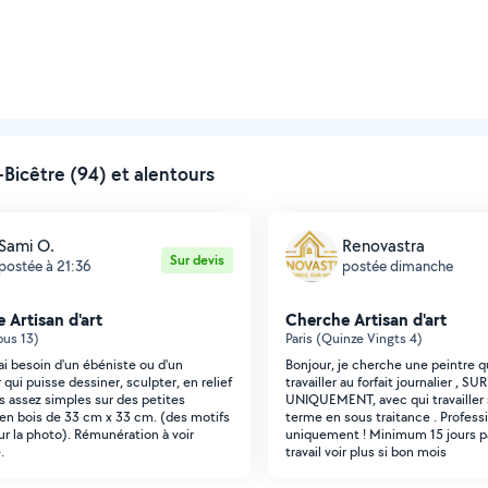
Bicêtre (94) et alentours
Sami O.
Renovastra
Sur devis
postée à 21:36
postée dimanche
 Artisan d'art
Cherche Artisan d'art
pus 13)
Paris (Quinze Vingts 4)
'ai besoin d'un ébéniste ou d'un
Bonjour, je cherche une peintre q
qui puisse dessiner, sculpter, en relief
travailler au forfait journalier , 
s assez simples sur des petites
UNIQUEMENT, avec qui travailler s
en bois de 33 cm x 33 cm. (des motifs
terme en sous traitance . Profess
 la photo). Rémunération à voir
uniquement ! Minimum 15 jours p
.
travail voir plus si bon mois