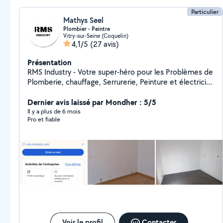
Particulier
Mathys Seel
Plombier - Peintre
Vitry-sur-Seine (Coquelin)
4,1/5
(27 avis)
Présentation
RMS Industry - Votre super-héro pour les Problèmes de
Plomberie, chauffage, Serrurerie, Peinture et électricité
en île de France. Grâce à mon expertise, j'ai sauvé de
nombreuses maisons de la noyade et de nombreuses
Dernier avis laissé par Mondher : 5/5
serrures de la détresses ! Vous cherchez un prix
Il y a plus de 6 mois
Pro et fiable
abordable ? Je suis votre solution ! Chez RMS Industry,
on ne fait pas les choses à moitié.
Voir le profil
Contacter