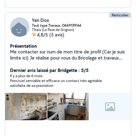
Particulier
Yan Dos
Tout type Travaux. O669139144
Thiais (Le Pave de Grignon)
4,8/5
(5 avis)
Présentation
Me contacter sur num de mon titre de profil (Car je suis
limite ici) Je réalise pour vous du Bricolage et travaux
intérieurs (Installation cuisine, plomberie et salle de
bain, petites réparations etc) Dans le secteur du 94 et
Dernier avis laissé par Bridgette : 5/5
une partie du 91 Me contacter sur num de mon titre de
Il y a plus de 6 mois
Ponctuel serviable et efficace un contact très agréable
profil
satisfaite de sa prestation