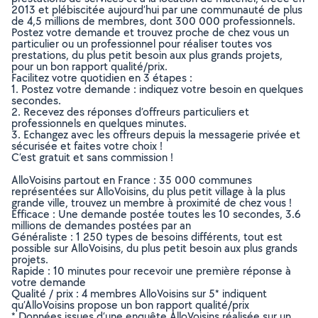
2013 et plébiscitée aujourd’hui par une communauté de plus
de 4,5 millions de membres, dont 300 000 professionnels.
Postez votre demande et trouvez proche de chez vous un
particulier ou un professionnel pour réaliser toutes vos
prestations, du plus petit besoin aux plus grands projets,
pour un bon rapport qualité/prix.
Facilitez votre quotidien en 3 étapes :
1. Postez votre demande : indiquez votre besoin en quelques
secondes.
2. Recevez des réponses d’offreurs particuliers et
professionnels en quelques minutes.
3. Echangez avec les offreurs depuis la messagerie privée et
sécurisée et faites votre choix !
C’est gratuit et sans commission !
AlloVoisins partout en France : 35 000 communes
représentées sur AlloVoisins, du plus petit village à la plus
grande ville, trouvez un membre à proximité de chez vous !
Efficace : Une demande postée toutes les 10 secondes, 3.6
millions de demandes postées par an
Généraliste : 1 250 types de besoins différents, tout est
possible sur AlloVoisins, du plus petit besoin aux plus grands
projets.
Rapide : 10 minutes pour recevoir une première réponse à
votre demande
Qualité / prix : 4 membres AlloVoisins sur 5* indiquent
qu’AlloVoisins propose un bon rapport qualité/prix
* Données issues d’une enquête AlloVoisins réalisée sur un