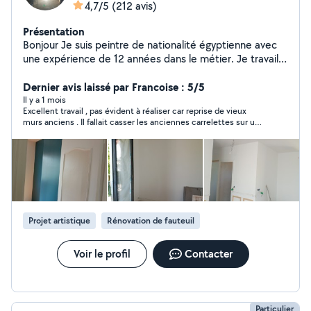
4,7/5
(212 avis)
Présentation
Bonjour Je suis peintre de nationalité égyptienne avec
une expérience de 12 années dans le métier. Je travaille
en toute autonomie et ne demande aucun acompte en
début de chantier (paiement total à reception du
Dernier avis laissé par Francoise : 5/5
chantier. Si vous êtes intéressés, n'hesitez pas pour tout
Il y a 1 mois
Excellent travail , pas évident à réaliser car reprise de vieux
renseignement comcordialement ap Bien cordialement
murs anciens . Il fallait casser les anciennes carrelettes sur une
partie du mur et repartir avec de la toile . Enduire des carreaux
de plâtre et terminer avec de la toile Décoller l' ancien papier
peint et finir avec de la toile Travail appliqué et soigné qui
donne un super rendu . Chantier de plusieurs jours mais fait
dans la foulée. Agréable de ne pas attendre La personne qui
travaillait était très propre et méthodique, à chaque fois le
chantier était nettoyé et les déchets soigneusement mis dans
des sacs de gravats.
Projet artistique
Rénovation de fauteuil
Voir le profil
Contacter
Particulier