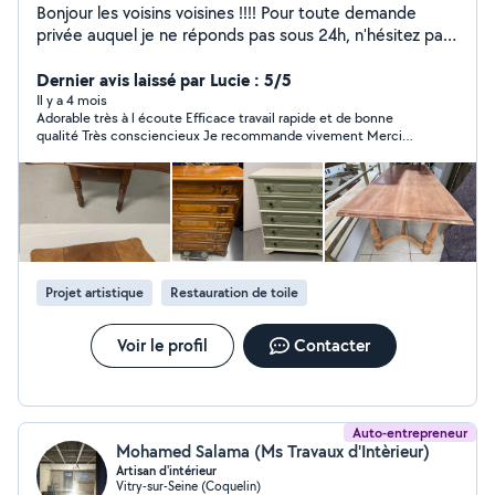
Bonjour les voisins voisines !!!! Pour toute demande
privée auquel je ne réponds pas sous 24h, n'hésitez pas
à me contacter par téléphone, car parfois je suis bloqué
par l'application AlloVoisins et je ne peux vous répondre
Dernier avis laissé par Lucie : 5/5
Doté d'un esprit constructif dans de nombreux
Il y a 4 mois
Adorable très à l écoute Efficace travail rapide et de bonne
domaines , minutieux et inventif , je suis disponible très
qualité Très consciencieux Je recommande vivement Merci
rapidement. Envoyez moi des précisions pour que je
encore
puisse vous conseiller au mieux : au besoin, je passe
volontiers gratuitement étudier votre projet sur place.
Artisan d'art, pose de parquet stratifié, moquette, Lino ,
électricité, montage/customisation/restauration de
meubles, tapisserie je suis LA personne qu'il vous faut.
J'adore donner une deuxième vie au meubles ou les
Projet artistique
Restauration de toile
créer sur mesure. N'hésitez pas à me demander de
l'aide A Votre Service Nelson
Voir le profil
Contacter
Auto-entrepreneur
Mohamed Salama (Ms Travaux d'Intèrieur)
Artisan d'intérieur
Vitry-sur-Seine (Coquelin)