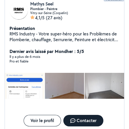
Mathys Seel
Plombier - Peintre
Vitry-sur-Seine (Coquelin)
4,1/5
(27 avis)
Présentation
RMS Industry - Votre super-héro pour les Problèmes de
Plomberie, chauffage, Serrurerie, Peinture et électricité
en île de France. Grâce à mon expertise, j'ai sauvé de
nombreuses maisons de la noyade et de nombreuses
Dernier avis laissé par Mondher : 5/5
serrures de la détresses ! Vous cherchez un prix
Il y a plus de 6 mois
Pro et fiable
abordable ? Je suis votre solution ! Chez RMS Industry,
on ne fait pas les choses à moitié.
Voir le profil
Contacter