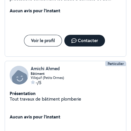
toilette et douche. Faire les courses, les petites taches
ménagères et Démarches administrative
Aucun avis pour l'instant
accompagnement dans la vie quotidienne, prendre les
rendez-vous de chez le médecin. Faire le repassage.
Voir le profil
Contacter
Particulier
Amichi Ahmed
Bâtiment
Villejuif (Petits Ormes)
-/5
Présentation
Tout travaux de bâtiment plomberie
Aucun avis pour l'instant