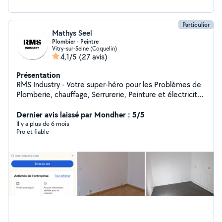
Particulier
Mathys Seel
Plombier - Peintre
Vitry-sur-Seine (Coquelin)
4,1/5
(27 avis)
Présentation
RMS Industry - Votre super-héro pour les Problèmes de
Plomberie, chauffage, Serrurerie, Peinture et électricité
en île de France. Grâce à mon expertise, j'ai sauvé de
nombreuses maisons de la noyade et de nombreuses
Dernier avis laissé par Mondher : 5/5
serrures de la détresses ! Vous cherchez un prix
Il y a plus de 6 mois
Pro et fiable
abordable ? Je suis votre solution ! Chez RMS Industry,
on ne fait pas les choses à moitié.