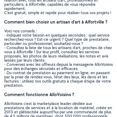
relation avec tous les artisans d'art, professionnels et
particuliers, à Alfortville, capables de vous répondre
rapidement.
C’est gratuit, simple et rapide pour réaliser tous vos projets !
Comment bien choisir un artisan d'art à Alfortville ?
Voici nos conseils :
- Indiquez votre besoin en quelques secondes : quel service
recherchez-vous ? Est-ce urgent ? Quel type de prestataire,
particulier ou professionnel, souhaitez-vous ?
- Consultez la liste de tous les artisans d'art, proches de chez
vous à Alfortville ! Sur leur profil, consultez les services
proposés, les photos de leurs réalisations, les notes et avis
laissés par leurs clients.
- Conversez avec les offreurs depuis la messagerie AlloVoisins
pour des échanges sécurisés et efficaces.
- Du contrat de prestation au paiement en ligne, en passant
par la prise de rendez-vous, l’état des lieux, les devis et les
factures : utilisez nos outils gratuits à chaque étape de votre
prestation.
Comment fonctionne AlloVoisins ?
AlloVoisins c’est la marketplace leader dédiée aux
prestations de services et à la location de matériel, créée en
2013 et plébiscitée aujourd’hui par une communauté de plus
de 4,5 millions de membres, dont 300 000 professionnels.