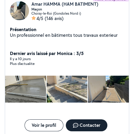
Amar HAMMA (HAM BATIMENT)
Maçon
Choisy-le-Roi (Gondoles Nord i)
4/5
(146 avis)
Présentation
Un professionnel en bâtiments tous travaux exterieur
Dernier avis laissé par Monica : 3/5
Il y a 10 jours
Plus d’actualite
Voir le profil
Contacter