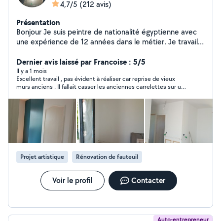
4,7/5
(212 avis)
Présentation
Bonjour Je suis peintre de nationalité égyptienne avec
une expérience de 12 années dans le métier. Je travaille
en toute autonomie et ne demande aucun acompte en
début de chantier (paiement total à reception du
Dernier avis laissé par Francoise : 5/5
chantier. Si vous êtes intéressés, n'hesitez pas pour tout
Il y a 1 mois
Excellent travail , pas évident à réaliser car reprise de vieux
renseignement comcordialement ap Bien cordialement
murs anciens . Il fallait casser les anciennes carrelettes sur une
partie du mur et repartir avec de la toile . Enduire des carreaux
de plâtre et terminer avec de la toile Décoller l' ancien papier
peint et finir avec de la toile Travail appliqué et soigné qui
donne un super rendu . Chantier de plusieurs jours mais fait
dans la foulée. Agréable de ne pas attendre La personne qui
travaillait était très propre et méthodique, à chaque fois le
chantier était nettoyé et les déchets soigneusement mis dans
des sacs de gravats.
Projet artistique
Rénovation de fauteuil
Voir le profil
Contacter
Auto-entrepreneur