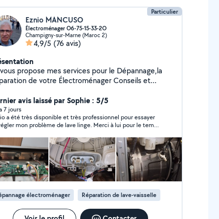
Particulier
Eznio MANCUSO
Électroménager O6-75-15-33-2O
Champigny-sur-Marne (Maroc 2)
4,9/5
(76 avis)
ésentation
 vous propose mes services pour le Dépannage,la
aration de votre Électroménager Conseils et
agnostics par messagerie ou téléphone pour vous
dépanner Déplacement gratuit sur Champigny
rnier avis laissé par Sophie : 5/5
r Marne et environs (5 km maximum) Pour toute
 a 7 jours
rofessionnel pour essayer
mande ,merci de me contacter au O6 75 15 33 20
régler mon problème de lave linge. Merci à lui pour le temps
n abonnement étant expiré ou votre demande ne
sé et les bons conseils.
isant pas partie de mon périmètre d'intervention
rdialement
épannage électroménager
Réparation de lave-vaisselle
Voir le profil
Contacter