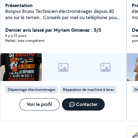
Présentation
Pr
Bonjour Bruno Technicien électroménager depuis 40
éle
ans sur le terrain . Conseils par mail ou téléphone pour
mo
vous aider à réparer . Si trop compliqué pour vous je
peut me déplacer si c'est pas trop loin de chez moi .
Dernier avis laissé par Myriam Gimenez : 5/5
De
Paris et 94 voir 92 et 93 N'hésitez pas a téléphoné
Il y a 15 jours
mar
Parfait, très compétent
pon
c'est souvent plus facile de communiquer. Attention si
je réponds pas au offres individuelles sur l'application
c'est que vous êtes a plus de 5 kms de mon domicile .
Cordialement Bruno
Dépannage électroménager
Réparation de machine à laver
D
Voir le profil
Contacter