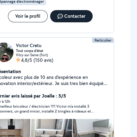
épannage électroménager
Voir le profil
Contacter
Particulier
Victor Cretu
Tout corps d'état
Vitry-sur-Seine (Fort)
4,8/5
(150 avis)
ésentation
icoleur avec plus de 10 ans d'expérience en
ovation interior/extérieur. Je suis tres bien équipé
ec les matériel professionnel pour presque tout
ssible. Je suis disponible tout les jours sauf le
nier avis laissé par Joelle : 5/5
manche
r à 12h
eilleur bricoleur / électricien !!!!! Victor m’a installé 3
fonniers, un grand miroir, installé 2 tringles à rideaux et
té un canapé et refait les joints de la cuisine! Il m’a même
né des conseils pour remplacer les anciens spots de ma
le de bain et m’a réparé un problème concernant les
errupteurs !! Tout ça en moins de 4h !!! Il est a été hyper
ctif et très méticuleux ! Il a tout le matériel (niveau laser etc