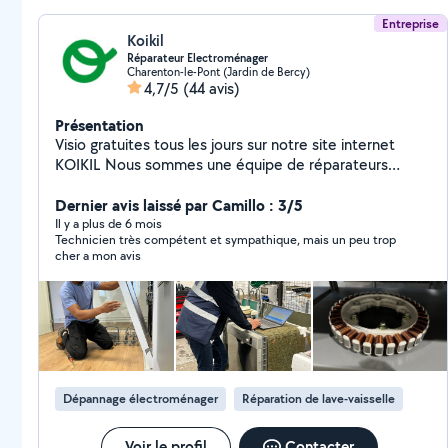
Entreprise
Koikil
Réparateur Electroménager
Charenton-le-Pont (Jardin de Bercy)
4,7/5
(44 avis)
Présentation
Visio gratuites tous les jours sur notre site internet
KOIKIL Nous sommes une équipe de réparateurs
professionnels à domicile, n'hésitez pas à nous
solliciter. Nous fournissons facture et garantie de 6
Dernier avis laissé par Camillo : 3/5
mois sur nos interventions Nos forfaits, bonus de
Il y a plus de 6 mois
Technicien très compétent et sympathique, mais un peu trop
réparation déduit : - Visio : gratuit - Lave-linge, Lave-
cher a mon avis
vaisselle et sèche linge : 49 Euros - Réfrigérateur,
congélateur, cave à vin, plaque de cuisson, cuisinière,
four encastrable et hotte : 74 Euros - Micro onde : 79
Euros - Four pose libre : 84 Euros Le bonus de
réparation s'applique lorsque l'appareil est réparé. Plus
d'informations sur notre site koikil
Dépannage électroménager
Réparation de lave-vaisselle
Voir le profil
Contacter