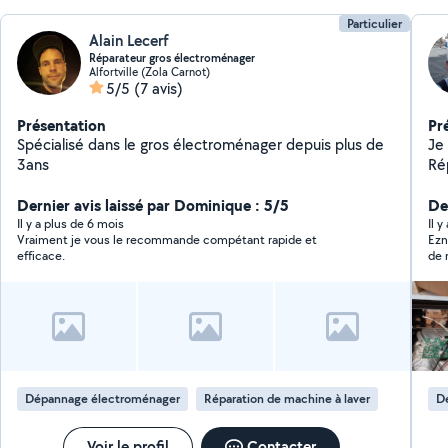
Particulier
Alain Lecerf
Réparateur gros électroménager
Alfortville (Zola Carnot)
5/5
(7 avis)
Présentation
Pr
Spécialisé dans le gros électroménager depuis plus de
Je
3ans
Rép
di
Dernier avis laissé par Dominique : 5/5
aider à 
De
su
Il y a plus de 6 mois
Il y
Vraiment je vous le recommande compétant rapide et
Eznio a été très disponible et très p
de
efficace.
de 
Mo
pas
fa
Co
Dépannage électroménager
Réparation de machine à laver
D
Voir le profil
Contacter