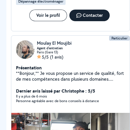
Dépannage électroménager
Voir le profil
Contacter
Particulier
Moulay El Moujibi
Agent d'entretien
Paris (Gare 13)
5/5
(1 avis)
Présentation
**Bonjour,** Je vous propose un service de qualité, fort
de mes compétences dans plusieurs domaines.
N'hésitez pas à me contacter pour toute question ou si
vous avez besoin de quoi que ce soit. Je suis à votre
Dernier avis laissé par Christophe : 5/5
écoute pour vous aider à résoudre vos problèmes.
Il y a plus de 6 mois
Personne agréable avec de bons conseils à distance
Passionné par le bricolage, j'aime trouver des solutions
adaptées à chaque situation. De plus, je possède un
diplôme dans le domaine de la soudure, ce qui me
permet de garantir un travail soigné et professionnel.
**Cordialement,**