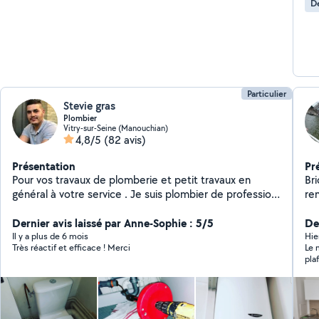
D
Particulier
Stevie gras
Plombier
Vitry-sur-Seine (Manouchian)
4,8/5
(82 avis)
Présentation
Pr
Pour vos travaux de plomberie et petit travaux en
Br
général à votre service . Je suis plombier de profession
ren
n'hésitez pas à regarder les photos des travaux que j'ai
av
effectuer sur mon profil. Mon numéro est disponible
Dernier avis laissé par Anne-Sophie : 5/5
travaux po
Der
sur mon profil si je ne suis pas dans votre zone
di
Il y a plus de 6 mois
Hie
Très réactif et efficace ! Merci
Le m
pla
mon
don
sal
int
réa