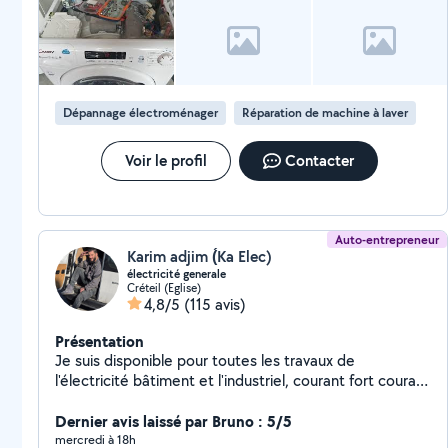
Dépannage électroménager
Réparation de machine à laver
Voir le profil
Contacter
Auto-entrepreneur
Karim adjim (́Ka Elec)
électricité generale
Créteil (Eglise)
4,8/5
(115 avis)
Présentation
Je suis disponible pour toutes les travaux de
l'électricité bâtiment et l'industriel, courant fort courant
faible et des autres bricoles.. Mes Présentations -
Installation neuves et rénovations - Recherche des
Dernier avis laissé par Bruno : 5/5
Pannes -installation des prises -Remise en norme NF-
mercredi à 18h