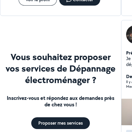
Pr
Vous souhaitez proposer
Je 
dé
vos services de Dépannage
mécanism
qui fanc
Der
électroménager ?
etc
Il 
Mer
Inscrivez-vous et répondez aux demandes près
de chez vous !
Proposer mes services