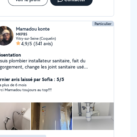
Particulier
Mamadou konte
MKPBS
Vitry-sur-Seine (Coquelin)
4,9/5
(541 avis)
ésentation
suis plombier installateur sanitaire, fait du
gorgement, change les joint sanitaire usé
e WC rob evier lavabo baignoire ou douche
tione mal, installation meuble lavabo,cuisine
nier avis laissé par Sofia : 5/5
...
y a plus de 6 mois
ci Mamadou toujours au top!!!!