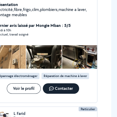
ésentation
ctricité,fibre,frigo,clim,plombiers,machine a laver,
ntage meubles
rnier avis laissé par Mongie Mban : 5/5
di à 10h
ctuel, travail soigné
épannage électroménager
Réparation de machine à laver
Voir le profil
Contacter
Particulier
L Farid