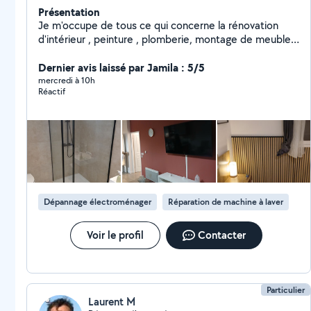
Présentation
Je m'occupe de tous ce qui concerne la rénovation
d'intérieur , peinture , plomberie, montage de meuble ,
parquet ... N'hésitez pas à me contacter pour plus
d'informations
Dernier avis laissé par Jamila : 5/5
mercredi à 10h
Réactif
Dépannage électroménager
Réparation de machine à laver
Voir le profil
Contacter
Particulier
Laurent M