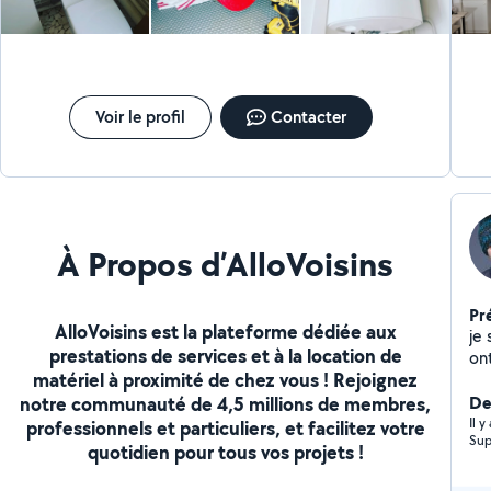
alo
tar
j’a
Mer
trav
Voir le profil
Contacter
À Propos d’AlloVoisins
Pr
AlloVoisins est la plateforme dédiée aux
je suis sérieux et symp
prestations de services et à la location de
ont des soucis techniques. je répare 
matériel à proximité de chez vous ! Rejoignez
électro
notre communauté de 4,5 millions de membres,
se
De
pri
Il 
professionnels et particuliers, et facilitez votre
Sup
ne 
quotidien pour tous vos projets !
qu
de