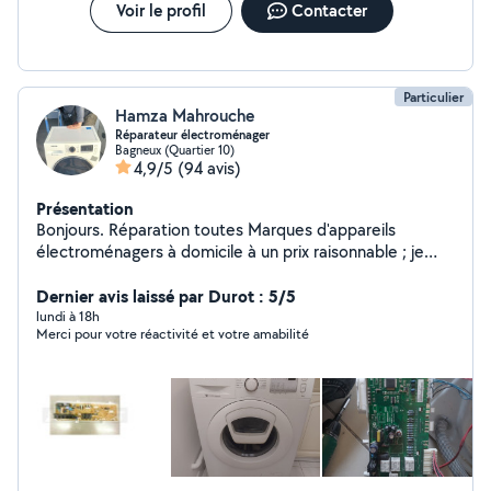
Voir le profil
Contacter
Particulier
Hamza Mahrouche
Réparateur électroménager
Bagneux (Quartier 10)
4,9/5
(94 avis)
Présentation
Bonjours. Réparation toutes Marques d'appareils
électroménagers à domicile à un prix raisonnable ; je
m'occupe de commander les pièces de rechange (PDR)
avec un deuxième déplacement gratuit... Je suis
Dernier avis laissé par Durot : 5/5
réparateur depuis plus de quinze ans. J'interviens sur
lundi à 18h
Merci pour votre réactivité et votre amabilité
votre électroménager (lave-linge, sèche-linge, lave-
vaisselle, four électrique ,cuisinière électrique plaque
électrique induction et vitrocéramique , micro-ondes). -
Réparation toutes les cartes de commande: machine à
laver lave-vaisselle ,four électrique ,frigo.. -Montage et
installation des meubles Ikea Amazon.... Le sérieux de
mon travail,ma ponctualité et mon expérience, sont les