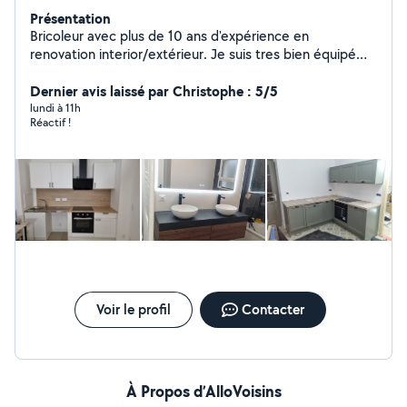
Présentation
Bricoleur avec plus de 10 ans d'expérience en
renovation interior/extérieur. Je suis tres bien équipé
avec les matériel professionnel pour presque tout
travaux possible. Je suis disponible tout les jours sauf le
Dernier avis laissé par Christophe : 5/5
dimanche
lundi à 11h
Réactif !
Voir le profil
Contacter
À Propos d’AlloVoisins