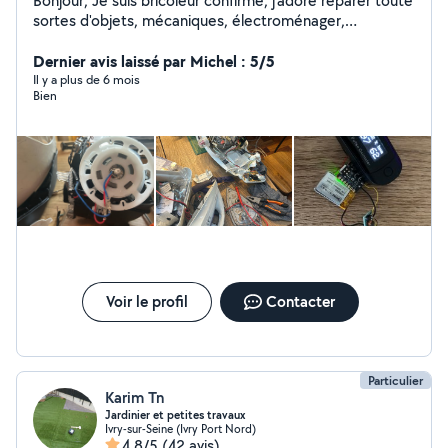
Bonjour, Je suis bricoleur confirmé, j'adore réparer toute
sortes d'objets, mécaniques, électroménager,
électronique Du matériel de jardinage à louer
également (morobineuse, broyeur végétaux)
Dernier avis laissé par Michel : 5/5
Il y a plus de 6 mois
Bien
Voir le profil
Contacter
Particulier
Karim Tn
Jardinier et petites travaux
Ivry-sur-Seine (Ivry Port Nord)
4,8/5
(42 avis)