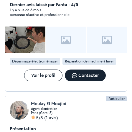
professionnelle, mon objectif est de vous offrir des
Dernier avis laissé par Fanta : 4/5
solutions rapides et efficaces pour vos réparations. Je
Il y a plus de 6 mois
personne réactive et professionnelle
suis disponible le week-end
Dépannage électroménager
Réparation de machine à laver
Voir le profil
Contacter
Particulier
Moulay El Moujibi
Agent d'entretien
Paris (Gare 13)
5/5
(1 avis)
Présentation