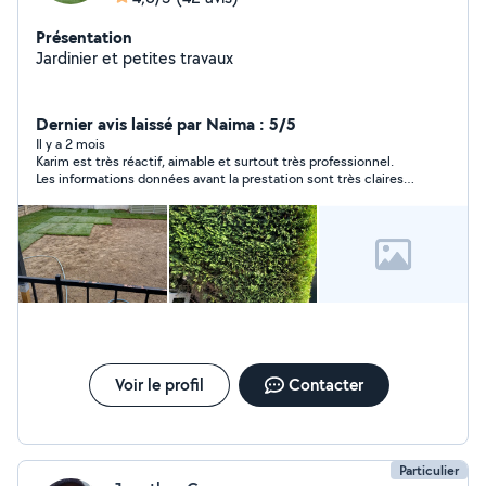
Présentation
Jardinier et petites travaux
Dernier avis laissé par Naima : 5/5
Il y a 2 mois
Karim est très réactif, aimable et surtout très professionnel.
Les informations données avant la prestation sont très claires .
Il connait son travail et surtout le réalise avec soin et précision.
Je ne peux que le recommander et ferai de nouveau appel à lui
sans aucune hésitation. Merci encore Karim pour cette
efficacité !
Voir le profil
Contacter
Particulier