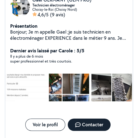
Technicien électroménager
Choisy-le-Roi (Choisy Nord)
4,6/5
(9 avis)
Présentation
Bonjour; Je m appelle Gael ;je suis technicien en
électroménager EXPERIENCE dans le métier 9 ans. Je
répare tout type d'appareils Blanc et toute marques
...site Web gem-pro réparation électroménager pour
Dernier avis laissé par Carole : 5/5
contact Cdlt et A Bientôt pour votre électroménager
Il y a plus de 6 mois
super professionnel et très courtois.
Voir le profil
Contacter