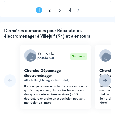
1
2
3
4
Page
suivante
Dernières demandes pour Réparateurs
électroménager à Villejuif (94) et alentours
Yannick L.
T
Sur devis
postée hier
p
Cherche Dépannage
Cherche
électroménager
électro
Alfortville (Chinagora Berthelot)
Vitry-sur-S
Bonjour, je possède un four a pizza euffouno
Bonjour, je
qui fait depuis peu, disjoncter le compteur
marche pas 
des qu'il monte en température ( 400
(Beko). J'h
degrés). je cherche un électricien pouvant
Seine, si v
me régler ca . merci
Merci