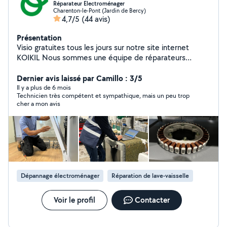
Réparateur Electroménager
Charenton-le-Pont (Jardin de Bercy)
4,7/5
(44 avis)
Présentation
Visio gratuites tous les jours sur notre site internet
KOIKIL Nous sommes une équipe de réparateurs
professionnels à domicile, n'hésitez pas à nous solliciter.
Nous fournissons facture et garantie de 6 mois sur nos
Dernier avis laissé par Camillo : 3/5
interventions Nos forfaits, bonus de réparation déduit : -
Il y a plus de 6 mois
Technicien très compétent et sympathique, mais un peu trop
Visio : gratuit - Lave-linge, Lave-vaisselle et sèche linge :
cher a mon avis
49 Euros - Réfrigérateur, congélateur, cave à vin, plaque
de cuisson, cuisinière, four encastrable et hotte : 74
Euros - Micro onde : 79 Euros - Four pose libre : 84 Euros
Le bonus de réparation s'applique lorsque l'appareil est
réparé. Plus d'informations sur notre site koikil
Dépannage électroménager
Réparation de lave-vaisselle
Voir le profil
Contacter