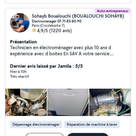
Auto-entrepreneur
Sohayb Boualouchi (BOUALOUCHI SOHAYB)
Electromenager 07-71-83-80-90
Paris (Croulebarbe 7)
4,9/5
(1220 avis)
Présentation
Technicien en électroménager avec plus 10 ans d
expérience avec d boites En SAV A votre service
Réparation et garantie 100% Lave linge-sèche linge -
lave vaisselle -four - micro-onde - hotte - plaque de
Dernier avis laissé par Jamila : 5/5
cuisson (gaz -induction -vitrocéramique) À votre service
Hier à 10h
Très réactif
Si je ne réponds pas à votre demande privé n'hésitez
pas à me contacter sur mon numéro de téléphone car
demande hors de mon périmètre d'abonnement Merci
Dépannage électroménager
Réparation de machine à laver