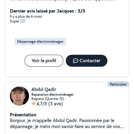
électroniques et je ne prends pas trop cher pour mes
services . Si , je ne reponds pas à votre demande privée,
Dernier avis laissé par Jacques : 5/5
c est que je fais pas cette reparation merci de ne pas
Il y a plus de 6 mois
Super 👍🏽
me laisser un avis negative . je peux répondre à quatre
demande par mois , envoyer moi votre numéro de
telephone pour que je puisse vous répondre merci.
Dépannage électroménager
Voir le profil
Contacter
Particulier
Abdul Qadir
Reparation électroménager
Bagneux (Quartier 12)
4,7/5
(3 avis)
Présentation
Bonjour, je m'appelle Abdul Qadir. Passionnée par le
dépannage, je mets mon savoir-faire au service de vos
appareils électroménagers. Toujours souriante, fiable et