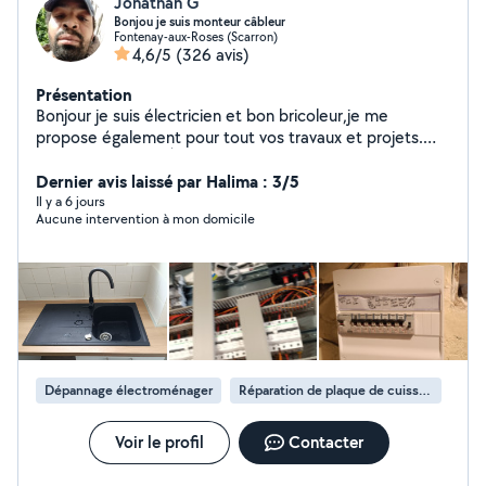
Jonathan G
Bonjou je suis monteur câbleur
Fontenay-aux-Roses (Scarron)
4,6/5
(326 avis)
Présentation
Bonjour je suis électricien et bon bricoleur,je me
propose également pour tout vos travaux et projets.
Merci Bien à vous À très bientôt John
Dernier avis laissé par Halima : 3/5
Il y a 6 jours
Aucune intervention à mon domicile
Dépannage électroménager
Réparation de plaque de cuisson
Voir le profil
Contacter