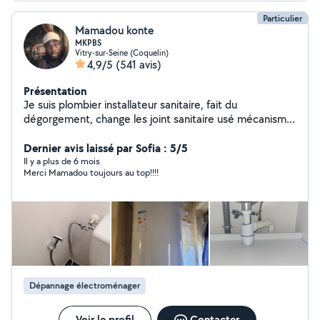
Particulier
Mamadou konte
MKPBS
Vitry-sur-Seine (Coquelin)
4,9/5
(541 avis)
Présentation
Je suis plombier installateur sanitaire, fait du
dégorgement, change les joint sanitaire usé mécanisme
WC rob evier lavabo baignoire ou douche qui fanctione
Dernier avis laissé par Sofia : 5/5
mal, installation meuble lavabo,cuisine etc...
Il y a plus de 6 mois
Merci Mamadou toujours au top!!!!
Dépannage électroménager
Voir le profil
Contacter