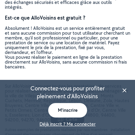
des échanges sécurisés et efficaces grâce aux outils
intégrés.
Est-ce que AlloVoisins est gratuit ?
Absolument ! AlloVoisins est un service entièrement gratuit
et sans aucune commission pour tout utilisateur cherchant un
membre, qu’il soit professionnel ou particulier, pour une
prestation de service ou une location de matériel. Payez
uniquement le prix de la prestation, fixé par vous,
demandeur, et l’offreur.
Vous pouvez réaliser le paiement en ligne de la prestation
directement sur AlloVoisins, sans aucune commission ni frais
bancaires.
Sur AlloVoisins, trouvez toutes les prestations de services
Connectez-vous pour profiter
pour réaliser votre projet de Dépannage électroménager sur
pleinement d'AlloVoisins
la ville de Villejuif (Guipons, Pasteur, Barmonts, Monts
Cuchets, Mermoz, Republique, Lebon, Delaune, Zola, Hautes
Bruyeres, Centre Ville Est, Vaux de Rome, Centre Ville w,
Petits Ormes, Centre Ville n, Monsivry, Epi d'Or, Centre Ville
M'inscrire
s, Esselieres, Lion d'Or) (Val-de-marne, 94800, 94400,
Carte
94200, 94270, 94600, 94240)
Déjà inscrit ? Me connecter
Autres exemples de prestations réalisées par nos membres : installation
d'appareil électroménager, changement de filtre d'un appareil