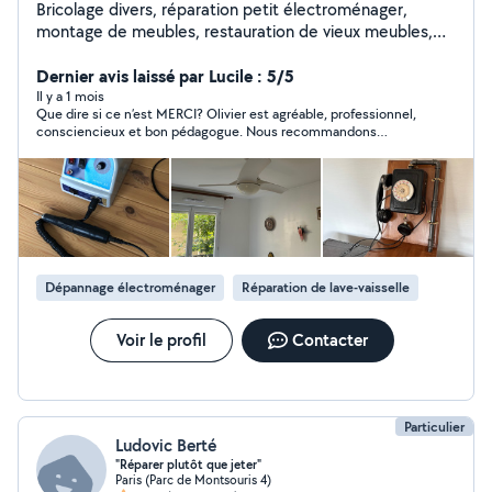
Bricolage divers, réparation petit électroménager,
montage de meubles, restauration de vieux meubles,
branchements électriques (TV, Box, Home cinéma,
etc...), remplacement robinetteries, serrures, poignée
Dernier avis laissé par Lucile : 5/5
de portes.
Il y a 1 mois
Que dire si ce n’est MERCI? Olivier est agréable, professionnel,
consciencieux et bon pédagogue. Nous recommandons
chaudement ! 🙂
Dépannage électroménager
Réparation de lave-vaisselle
Voir le profil
Contacter
Particulier
Ludovic Berté
"Réparer plutôt que jeter"
Paris (Parc de Montsouris 4)