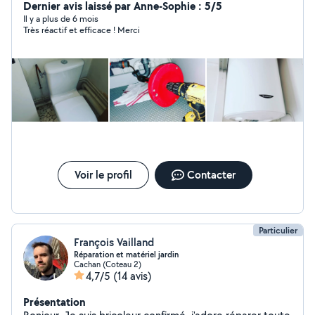
effectuer sur mon profil. Mon numéro est disponible sur
Dernier avis laissé par Anne-Sophie : 5/5
mon profil si je ne suis pas dans votre zone
Il y a plus de 6 mois
Très réactif et efficace ! Merci
Voir le profil
Contacter
Particulier
François Vailland
Réparation et matériel jardin
Cachan (Coteau 2)
4,7/5
(14 avis)
Présentation