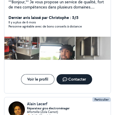
**Bonjour,** Je vous propose un service de qualité, fort
de mes compétences dans plusieurs domaines.
N'hésitez pas à me contacter pour toute question ou si
vous avez besoin de quoi que ce soit. Je suis à votre
Dernier avis laissé par Christophe : 5/5
écoute pour vous aider à résoudre vos problèmes.
Il y a plus de 6 mois
Personne agréable avec de bons conseils à distance
Passionné par le bricolage, j'aime trouver des solutions
adaptées à chaque situation. De plus, je possède un
diplôme dans le domaine de la soudure, ce qui me
permet de garantir un travail soigné et professionnel.
**Cordialement,**
Voir le profil
Contacter
Particulier
Alain Lecerf
Réparateur gros électroménager
Alfortville (Zola Carnot)