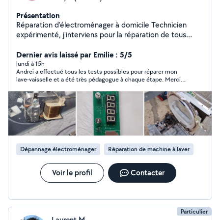
Présentation
Réparation d'électroménager à domicile Technicien
expérimenté, j'interviens pour la réparation de tous
types d'appareils : Lave-linge Lave-vaisselle Sèche-linge
Réfrigérateur / congélateur Plaque de cuisson, four,
Dernier avis laissé par Emilie : 5/5
gazinière........ Tout autre appareil électroménager
lundi à 15h
Andrei a effectué tous les tests possibles pour réparer mon
Intervention rapide, diagnostic fiable et prix honnêtes.
lave-vaisselle et a été très pédagogue à chaque étape. Merci
Pour toute panne, appelez moi ou envoyez un message !
d’avoir réparé mon lave-vaisselle !
Dépannage électroménager
Réparation de machine à laver
Voir le profil
Contacter
Particulier
Laurent M