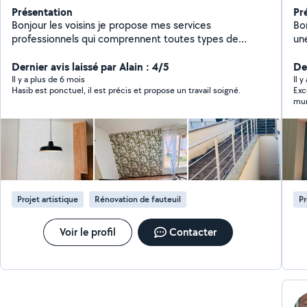
Présentation
Pr
Bonjour les voisins je propose mes services
Bo
professionnels qui comprennent toutes types de
une
renovation intérieur du batiment avec 13 ans de
tr
experience rest a votre disposition merci
Dernier avis laissé par Alain : 4/5
ac
De
recepti
Il y a plus de 6 mois
Il y
Hasib est ponctuel, il est précis et propose un travail soigné.
Exc
pas
mur
co
par
de plâ
peint e
donne un 
dans
tra
cha
des
Projet artistique
Rénovation de fauteuil
Pr
Voir le profil
Contacter