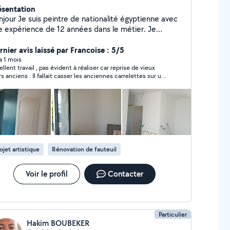
ésentation
njour Je suis peintre de nationalité égyptienne avec
 expérience de 12 années dans le métier. Je
availle en toute autonomie et ne demande aucun
ompte en début de chantier (paiement total à
rnier avis laissé par Francoise : 5/5
on du chantier. Si vous êtes intéressés, n'hesitez
 a 1 mois
ellent travail , pas évident à réaliser car reprise de vieux
 pour tout renseignement comcordialement ap Bien
s anciens . Il fallait casser les anciennes carrelettes sur une
rdialement
tie du mur et repartir avec de la toile . Enduire des carreaux
tre et terminer avec de la toile Décoller l' ancien papier
t finir avec de la toile Travail appliqué et soigné qui
super rendu . Chantier de plusieurs jours mais fait
 la foulée. Agréable de ne pas attendre La personne qui
vaillait était très propre et méthodique, à chaque fois le
ntier était nettoyé et les déchets soigneusement mis dans
 sacs de gravats.
ojet artistique
Rénovation de fauteuil
Voir le profil
Contacter
Particulier
Hakim BOUBEKER