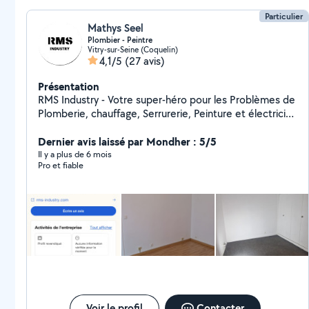
Particulier
Mathys Seel
Plombier - Peintre
Vitry-sur-Seine (Coquelin)
4,1/5
(27 avis)
Présentation
RMS Industry - Votre super-héro pour les Problèmes de
Plomberie, chauffage, Serrurerie, Peinture et électricité
en île de France. Grâce à mon expertise, j'ai sauvé de
nombreuses maisons de la noyade et de nombreuses
Dernier avis laissé par Mondher : 5/5
serrures de la détresses ! Vous cherchez un prix
Il y a plus de 6 mois
Pro et fiable
abordable ? Je suis votre solution ! Chez RMS Industry,
on ne fait pas les choses à moitié.
Voir le profil
Contacter