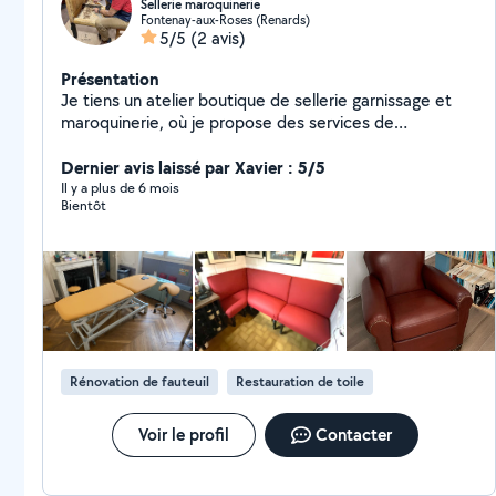
Sellerie maroquinerie
Fontenay-aux-Roses (Renards)
5/5
(2 avis)
Présentation
Je tiens un atelier boutique de sellerie garnissage et
maroquinerie, où je propose des services de
restauration / personnalisation de tous types d'assises
(selles, chaises, fauteuil, coussins...) pour divers
Dernier avis laissé par Xavier : 5/5
domaines (auto, moto, ameublement, restauration,
Il y a plus de 6 mois
Bientôt
médical, crèche...) et mes créations en maroquinerie
(sac, portefeuilles, ceintures..). N'hésitez pas à me
contacter via mon site "lazaninerie point fr" pour toute
demande de devis. A bientôt David
Rénovation de fauteuil
Restauration de toile
Voir le profil
Contacter