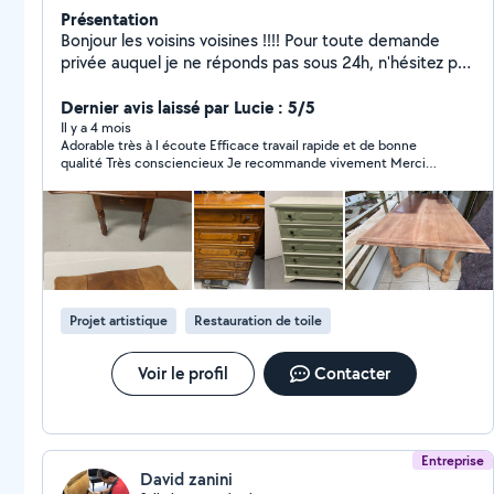
Présentation
Bonjour les voisins voisines !!!! Pour toute demande
privée auquel je ne réponds pas sous 24h, n'hésitez pas
à me contacter par téléphone, car parfois je suis
bloqué par l'application AlloVoisins et je ne peux vous
Dernier avis laissé par Lucie : 5/5
répondre Doté d'un esprit constructif dans de
Il y a 4 mois
Adorable très à l écoute Efficace travail rapide et de bonne
nombreux domaines , minutieux et inventif , je suis
qualité Très consciencieux Je recommande vivement Merci
disponible très rapidement. Envoyez moi des précisions
encore
pour que je puisse vous conseiller au mieux : au besoin,
je passe volontiers gratuitement étudier votre projet
sur place. Artisan d'art, pose de parquet stratifié,
moquette, Lino , électricité,
montage/customisation/restauration de meubles,
tapisserie je suis LA personne qu'il vous faut. J'adore
Projet artistique
Restauration de toile
donner une deuxième vie au meubles ou les créer sur
mesure. N'hésitez pas à me demander de l'aide A
Votre Service Nelson
Voir le profil
Contacter
Entreprise
David zanini