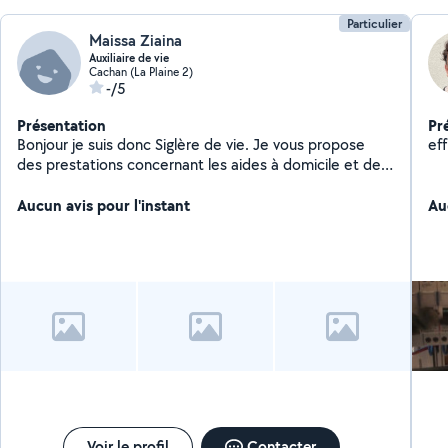
Particulier
Maissa Ziaina
Auxiliaire de vie
Cachan (La Plaine 2)
-/5
Présentation
Pr
Bonjour je suis donc Siglère de vie. Je vous propose
eff
des prestations concernant les aides à domicile et de
toilette et douche. Faire les courses, les petites taches
ménagères et Démarches administrative
Aucun avis pour l'instant
Au
accompagnement dans la vie quotidienne, prendre les
rendez-vous de chez le médecin. Faire le repassage.
Voir le profil
Contacter