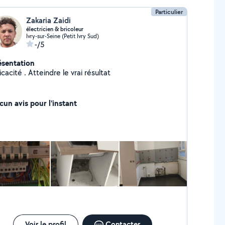
Particulier
Zakaria Zaidi
électricien & bricoleur
Ivry-sur-Seine (Petit Ivry Sud)
-/5
ésentation
icacité . Atteindre le vrai résultat
cun avis pour l'instant
Voir le profil
Contacter