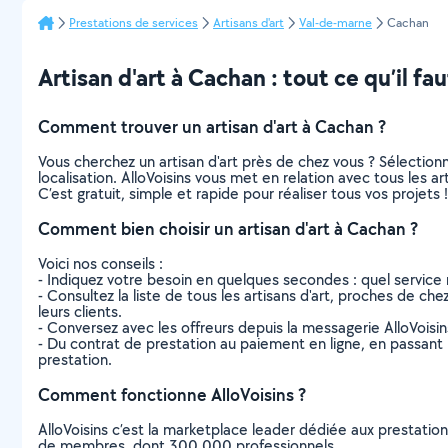
Prestations de services
Artisans d'art
Val-de-marne
Cachan
Artisan d'art à Cachan : tout ce qu’il fau
Comment trouver un artisan d'art à Cachan ?
Vous cherchez un artisan d'art près de chez vous ? Sélectio
localisation. AlloVoisins vous met en relation avec tous les 
C’est gratuit, simple et rapide pour réaliser tous vos projets !
Comment bien choisir un artisan d'art à Cachan ?
Voici nos conseils :
- Indiquez votre besoin en quelques secondes : quel service 
- Consultez la liste de tous les artisans d'art, proches de che
leurs clients.
- Conversez avec les offreurs depuis la messagerie AlloVoisi
- Du contrat de prestation au paiement en ligne, en passant pa
prestation.
Comment fonctionne AlloVoisins ?
AlloVoisins c’est la marketplace leader dédiée aux prestatio
de membres, dont 300 000 professionnels.