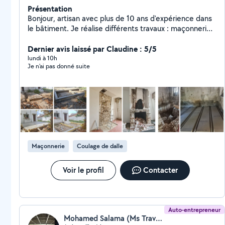
Présentation
Bonjour, artisan avec plus de 10 ans d'expérience dans
le bâtiment. Je réalise différents travaux : maçonnerie,
électricité, rénovation, pose de parquet, revêtement
de sol et petits travaux de réparation. Travail sérieux et
Dernier avis laissé par Claudine : 5/5
soigné avec matériel professionnel.
lundi à 10h
Je n'ai pas donné suite
Maçonnerie
Coulage de dalle
Voir le profil
Contacter
Auto-entrepreneur
Mohamed Salama (Ms Travaux d'Intèrieur)