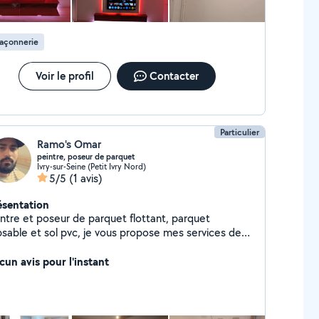
bitieux. ️ Nos domaines d'expertise : Maçonnerie
nérale Rénovation intérieure et extérieure Travaux
 peinture et revêtement Électricité et plomberie
açonnerie
olation thermique et acoustique Démolition partielle
se de cuisines (sur mesure, en kit) Menuiserie sur
sure (placards, meubles, etc.) Pose de tous types
Voir le profil
Contacter
parquet (stratifié, massif, etc.) Conception et
énagement d'expositions pour musées et galeries
compagnement architectural personnalisé
Particulier
Ramo's Omar
peintre, poseur de parquet
Ivry-sur-Seine (Petit Ivry Nord)
5/5
(1 avis)
ésentation
intre et poseur de parquet flottant, parquet
ipsable et sol pvc, je vous propose mes services de
novation professionnelle et propre
cun avis pour l'instant