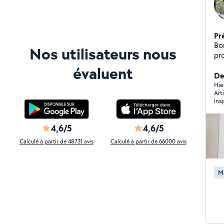
Pr
Bo
Nos utilisateurs nous
pr
re
évaluent
ex
Der
Hie
Art
ins
la 
appr
com
4,6/5
4,6/5
Calculé à partir de 48731 avis
Calculé à partir de 66000 avis
M