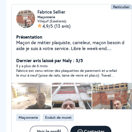
Particulier
Fabrice Sellier
Maçonnerie
Villejuif (Esselieres)
4,9/5
(13 avis)
Présentation
Maçon de métier plaquiste, carreleur, maçon besoin d
aide je suis à votre service. Libre le week-end.
Cordialement 6 82 97 31 94 ( Je ne peux pas répondre
à toutes les demandes par la messagerie, donc
Dernier avis laissé par Naly : 5/5
n'hésite surtout pas à me laisser un sms, un message
Il y a plus de 6 mois
Fabrice est venu retirer des plaquettes de parement et a refait
ou appelé)
le mur à neuf (pose de rails, laine de verre et placo). Travail
soigné et chantier laissé propre. Merci pour votre temps
Maçonnerie
Enduit de muret
Voir le profil
Contacter