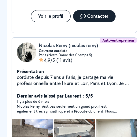
Voir le profil
Contacter
Auto-entrepreneur
Nicolas Remy (nicolas remy)
Couvreur cordiste
Paris (Notre Dame des Champs 5)
4,9/5
(11 avis)
Présentation
cordiste depuis 7 ans a Paris, je partage ma vie
professionnelle entre l Eure et Loir, Paris et Lyon. Je me
suis spécialisé en milieu urbain, notamment en
couverture, mais aussi maçonnerie, eaux usées, pose
Dernier avis laissé par Laurent : 5/5
de filet de sécurité, anti pigeon. Je me déplace pour
Il y a plus de 6 mois
Nicolas Remy n'est pas seulement un grand pro, il est
étudier votre problématique avant devis et proposer
également très sympathique et à l'écoute du client. Nous
une solution adaptée a votre besoin. Inscrit a la
avons passé plusieurs semaines ensemble : jamais un retard et
chambre des métiers de Lyon, assurance décénale ok.
à chaque fois, un chantier remis en état d'une manière
irréprochable. Je conseille ce cordiste ultra polyvalent comme
rarement.