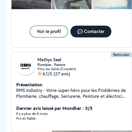
Voir le profil
Contacter
Particulier
Mathys Seel
Plombier - Peintre
Vitry-sur-Seine (Coquelin)
4,1/5
(27 avis)
Présentation
RMS Industry - Votre super-héro pour les Problèmes de
Plomberie, chauffage, Serrurerie, Peinture et électricité
en île de France. Grâce à mon expertise, j'ai sauvé de
nombreuses maisons de la noyade et de nombreuses
Dernier avis laissé par Mondher : 5/5
serrures de la détresses ! Vous cherchez un prix
Il y a plus de 6 mois
Pro et fiable
abordable ? Je suis votre solution ! Chez RMS Industry,
on ne fait pas les choses à moitié.