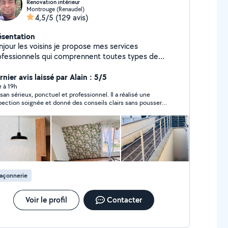
Renovation intérieur
Montrouge (Renaudel)
4,5/5
(129 avis)
ésentation
njour les voisins je propose mes services
ofessionnels qui comprennent toutes types de
novation intérieur du batiment avec 13 ans de
perience rest a votre disposition merci
nier avis laissé par Alain : 5/5
r à 19h
isan sérieux, ponctuel et professionnel. Il a réalisé une
pection soignée et donné des conseils clairs sans pousser à
dépense. Même si nous n’avons pas fait affaire ensemble, j’ai
écié son calme, sa méthode et son sérieux Je le considère
me un artisan fiable.
açonnerie
Voir le profil
Contacter