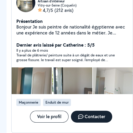
Artisan d'intérieur
Vitry-sur-Seine (Coquelin)
4,7/5
(212 avis)
Présentation
Bonjour Je suis peintre de nationalité égyptienne avec
une expérience de 12 années dans le métier. Je
travaille en toute autonomie et ne demande aucun
acompte en début de chantier (paiement total à
Dernier avis laissé par Catherine : 5/5
reception du chantier. Si vous êtes intéressés, n'hesitez
Il y a plus de 6 mois
Travail de plâtrerie/ peinture suite à un dégât de eaux et une
pas pour tout renseignement comcordialement ap Bien
grosse fissure. le travail est super soigné. l'employé de
cordialement
Mohamed a fait du bon travail. personne de confiance .
Concernant le sol de la piece Mohamed a fait en sorte que je
sois satisfaite du travail Merci
Maçonnerie
Enduit de mur
Voir le profil
Contacter