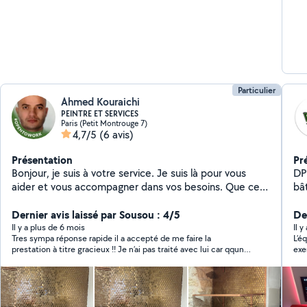
Particulier
Ahmed Kouraichi
PEINTRE ET SERVICES
Paris (Petit Montrouge 7)
4,7/5
(6 avis)
Présentation
Pr
Bonjour, je suis à votre service. Je suis là pour vous
DP
aider et vous accompagner dans vos besoins. Que ce
bâ
soit pour répondre à vos questions, résoudre des
d'
problèmes, ou vous apporter un soutien, je suis là pour
Dernier avis laissé par Sousou : 4/5
ac
De
vous.
col
Il y a plus de 6 mois
Il 
Tres sympa réponse rapide il a accepté de me faire la
L’é
ré
prestation à titre gracieux !! Je n’ai pas traité avec lui car qqun
exe
es
d’autre s’est proposé avant lui !!!
une
ar
dan
pr
avi
leu
be
l’av