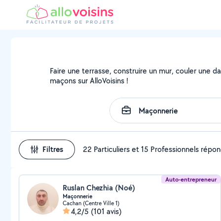
Faire une terrasse, construire un mur, couler une da
maçons sur AlloVoisins !
Filtres
22 Particuliers et 15 Professionnels répo
Auto-entrepreneur
Ruslan Chezhia (Noé)
Maçonnerie
Cachan (Centre Ville 1)
4,2/5
(101 avis)