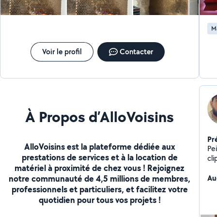
am
gé
de
M
Is
Po
me
Voir le profil
Contacter
de 
am
Ac
À Propos d’AlloVoisins
Pr
AlloVoisins est la plateforme dédiée aux
Pe
prestations de services et à la location de
cl
matériel à proximité de chez vous ! Rejoignez
ré
notre communauté de 4,5 millions de membres,
Au
professionnels et particuliers, et facilitez votre
quotidien pour tous vos projets !