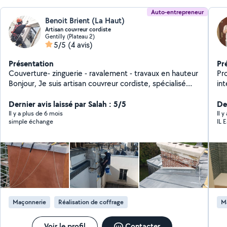
Auto-entrepreneur
Benoit Brient (La Haut)
Artisan couvreur cordiste
Gentilly (Plateau 2)
5/5
(4 avis)
Présentation
Pr
Couverture- zinguerie - ravalement - travaux en hauteur
Pr
Bonjour, Je suis artisan couvreur cordiste, spécialisé
int
dans les travaux d'accès difficile et en hauteur. Mes
services ( assurance décennale couverture):
Dernier avis laissé par Salah : 5/5
De
Nettoyage et Entretien de Toitures: - demoussage,
Il y a plus de 6 mois
Il 
simple échange
IL 
traitement hydrofuge, nettoyage complet - lavage de
vitres en hauteur Ravalement de Façade: - purge et
mise en sécurité - Nettoyage, réparation, peinture,
finition Enduits traditionnels à la chaux ou ciment
Travaux de Couverture - Réparation de tuiles ou
ardoises, recherche de fuites - création velux - audit /
expertise de toitures Travaux d'Accès Difficile
(cordiste): - Interventions en hauteur, assurances
Maçonnerie
Réalisation de coffrage
M
décennale couverture. Site web https://haut.la/
Voir le profil
Contacter