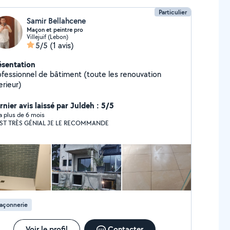
Particulier
Samir Bellahcene
Maçon et peintre pro
Villejuif (Lebon)
5/5
(1 avis)
ésentation
ofessionnel de bâtiment (toute les renouvation
erieur)
rnier avis laissé par Juldeh : 5/5
y a plus de 6 mois
EST TRÈS GÉNIAL JE LE RECOMMANDE
açonnerie
Voir le profil
Contacter