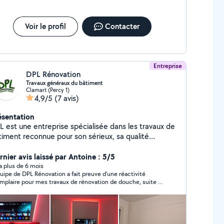
Voir le profil
Contacter
Entreprise
DPL Rénovation
Travaux généraux du bâtiment
Clamart (Percy 1)
4,9/5
(7 avis)
ésentation
L est une entreprise spécialisée dans les travaux de
timent reconnue pour son sérieux, sa qualité
exécution et son savoir-faire technique. Nous
compagnons particuliers, professionnels et
rnier avis laissé par Antoine : 5/5
lectivités dans leurs projets de construction,
y a plus de 6 mois
quipe de DPL Rénovation a fait preuve d’une réactivité
novation, aménagement et démolition. Notre équipe
mplaire pour mes travaux de rénovation de douche, suite à
t composée d'artisans expérimentés et d'un
 infiltration. Les travaux ont été réalisés avec un grand soin,
chitecte professionnel, ce qui nous permet de
s le respect des délais, et le tout accompagné de conseils
oposer des solutions sur mesure, adaptées aux
sés et d’une vraie sympathie. Je recommande vivement
rs services et n’hésiterai pas à faire appel à eux de nouveau à
soins les plus simples comme aux projets les plus
enir!