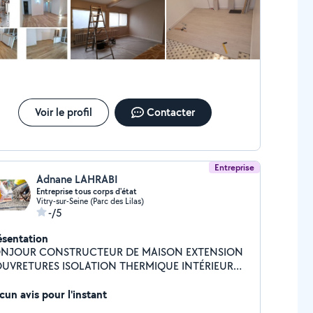
Voir le profil
Contacter
Entreprise
Adnane LAHRABI
Entreprise tous corps d'état
Vitry-sur-Seine (Parc des Lilas)
-/5
ésentation
NSTRUCTEUR DE MAISON EXTENSION
URES ISOLATION THERMIQUE INTÉRIEUR
EUR ENDUIT PLACO CARRELAGES PEINTURES
cun avis pour l'instant
Dalle terrasse Pavé Enrobé VRD bateau