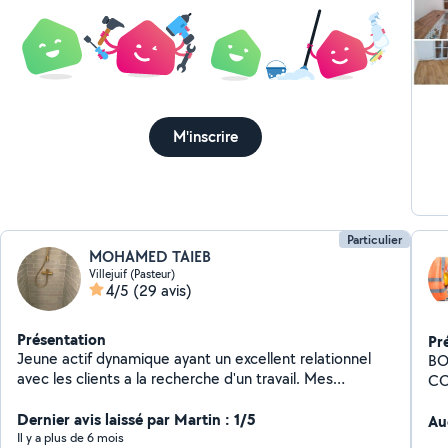
M'inscrire
Particulier
MOHAMED TAIEB
Villejuif (Pasteur)
4/5
(29 avis)
Présentation
Pr
Jeune actif dynamique ayant un excellent relationnel
BONJOUR CO
avec les clients a la recherche d'un travail. Mes
COUVRET
compétence _ peintre ( peinture d'intérieur, décollage
EXTERI
du papier peint...) _ Maçon _Bricoleur . _Murs et sol (
Dernier avis laissé par Martin : 1/5
Au
pose carrelage...)
Il y a plus de 6 mois