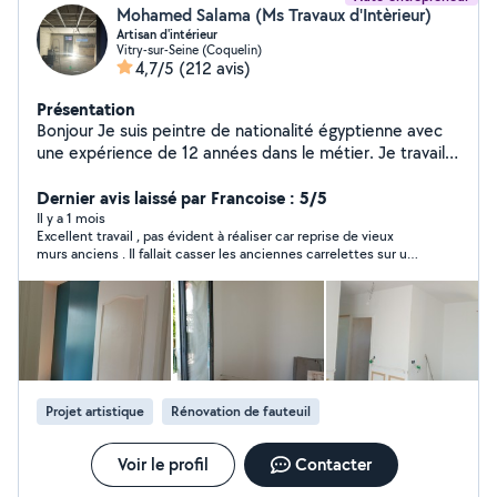
Mohamed Salama (Ms Travaux d'Intèrieur)
Artisan d'intérieur
Vitry-sur-Seine (Coquelin)
4,7/5
(212 avis)
Présentation
Bonjour Je suis peintre de nationalité égyptienne avec
une expérience de 12 années dans le métier. Je travaille
en toute autonomie et ne demande aucun acompte en
début de chantier (paiement total à reception du
Dernier avis laissé par Francoise : 5/5
chantier. Si vous êtes intéressés, n'hesitez pas pour tout
Il y a 1 mois
Excellent travail , pas évident à réaliser car reprise de vieux
renseignement comcordialement ap Bien cordialement
murs anciens . Il fallait casser les anciennes carrelettes sur une
partie du mur et repartir avec de la toile . Enduire des carreaux
de plâtre et terminer avec de la toile Décoller l' ancien papier
peint et finir avec de la toile Travail appliqué et soigné qui
donne un super rendu . Chantier de plusieurs jours mais fait
dans la foulée. Agréable de ne pas attendre La personne qui
travaillait était très propre et méthodique, à chaque fois le
chantier était nettoyé et les déchets soigneusement mis dans
des sacs de gravats.
Projet artistique
Rénovation de fauteuil
Voir le profil
Contacter