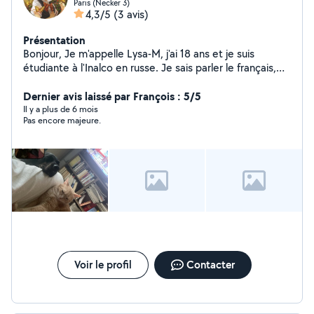
Paris (Necker 3)
4,3/5
(3 avis)
Présentation
Bonjour, Je m'appelle Lysa-M, j'ai 18 ans et je suis
étudiante à l'Inalco en russe. Je sais parler le français,
l'anglais et l'espagnol. Je suis assez disponible. Je suis
motivée, dynamique, souriante et j'apprends vite. Merci
Dernier avis laissé par François : 5/5
d'avoir lu !
Il y a plus de 6 mois
Pas encore majeure.
Voir le profil
Contacter