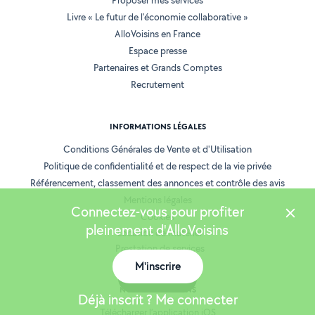
Proposer mes services
Livre « Le futur de l'économie collaborative »
AlloVoisins en France
Espace presse
Partenaires et Grands Comptes
Recrutement
INFORMATIONS LÉGALES
Conditions Générales de Vente et d'Utilisation
Politique de confidentialité et de respect de la vie privée
Référencement, classement des annonces et contrôle des avis
Mentions légales
Connectez-vous pour profiter
Cookies
pleinement d'AlloVoisins
Location de matériel
Prestation de services
M'inscrire
Carte
NOS APPLICATIONS
Déjà inscrit ? Me connecter
Télécharger l’application iOS