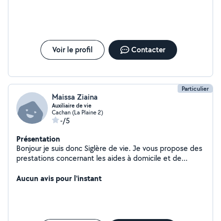
Voir le profil
Contacter
Particulier
Maissa Ziaina
Auxiliaire de vie
Cachan (La Plaine 2)
-/5
Présentation
Bonjour je suis donc Siglère de vie. Je vous propose des
prestations concernant les aides à domicile et de
toilette et douche. Faire les courses, les petites taches
ménagères et Démarches administrative
Aucun avis pour l'instant
accompagnement dans la vie quotidienne, prendre les
rendez-vous de chez le médecin. Faire le repassage.