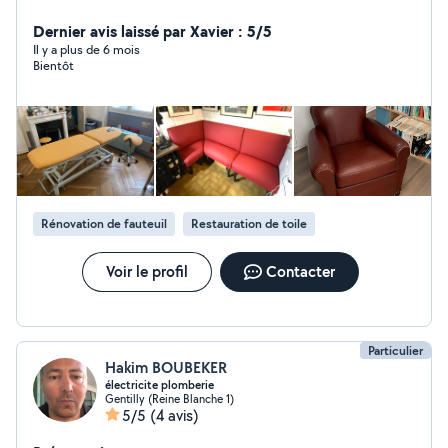
restauration / personnalisation de tous types d'assises
(selles, chaises, fauteuil, coussins...) pour divers
Dernier avis laissé par Xavier : 5/5
domaines (auto, moto, ameublement, restauration,
Il y a plus de 6 mois
Bientôt
médical, crèche...) et mes créations en maroquinerie
(sac, portefeuilles, ceintures..). N'hésitez pas à me
contacter via mon site "lazaninerie point fr" pour toute
demande de devis. A bientôt David
Rénovation de fauteuil
Restauration de toile
Voir le profil
Contacter
Particulier
Hakim BOUBEKER
électricite plomberie
Gentilly (Reine Blanche 1)
5/5
(4 avis)