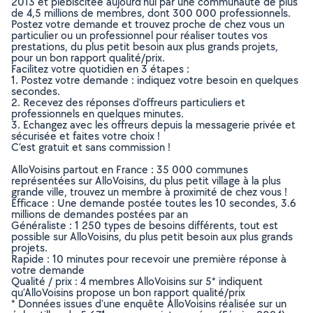
2013 et plébiscitée aujourd’hui par une communauté de plus
de 4,5 millions de membres, dont 300 000 professionnels.
Postez votre demande et trouvez proche de chez vous un
particulier ou un professionnel pour réaliser toutes vos
prestations, du plus petit besoin aux plus grands projets,
pour un bon rapport qualité/prix.
Facilitez votre quotidien en 3 étapes :
1. Postez votre demande : indiquez votre besoin en quelques
secondes.
2. Recevez des réponses d’offreurs particuliers et
professionnels en quelques minutes.
3. Echangez avec les offreurs depuis la messagerie privée et
sécurisée et faites votre choix !
C’est gratuit et sans commission !
AlloVoisins partout en France : 35 000 communes
représentées sur AlloVoisins, du plus petit village à la plus
grande ville, trouvez un membre à proximité de chez vous !
Efficace : Une demande postée toutes les 10 secondes, 3.6
millions de demandes postées par an
Généraliste : 1 250 types de besoins différents, tout est
possible sur AlloVoisins, du plus petit besoin aux plus grands
projets.
Rapide : 10 minutes pour recevoir une première réponse à
votre demande
Qualité / prix : 4 membres AlloVoisins sur 5* indiquent
qu’AlloVoisins propose un bon rapport qualité/prix
* Données issues d’une enquête AlloVoisins réalisée sur un