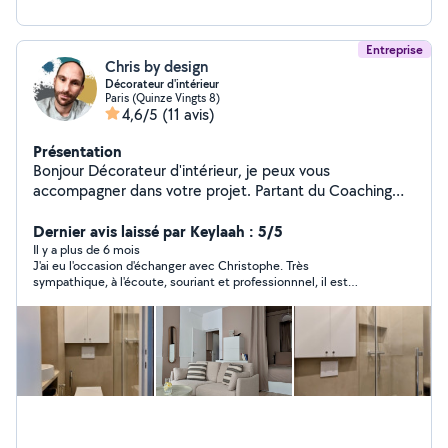
Entreprise
Chris by design
Décorateur d'intérieur
Paris (Quinze Vingts 8)
4,6/5
(11 avis)
Présentation
Bonjour Décorateur d'intérieur, je peux vous
accompagner dans votre projet. Partant du Coaching
déco, jusqu'à la prise en charge de vos travaux et/ou
commande de mobiliers, en passant par la création de
Dernier avis laissé par Keylaah : 5/5
visuels 3D, je propose un choix de services qui ne
Il y a plus de 6 mois
J'ai eu l'occasion d'échanger avec Christophe. Très
manqueront pas de vous satisfaire. le devis est gratuit !
sympathique, à l'écoute, souriant et professionnnel, il est
visiter mon Instagram : chris_by_design Bonne journée a
parvenu à cerner rapidement mes attentes et m'a également
vous
donné de précieux conseils concernant notre projet. Je vous
recommande de collaborer avec lui pour toute demande de
décoration d'intérieur. Merci encore à vous Christophe!