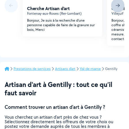
Cherche Artisan d'art
Cherche 
Fontenay-aux-Roses (Rer-Lombart)
Villejuif (C
Bonjour, Je suis à la recherche d'une
Bonjour, D
personne capable de faire de la gravure sur
coffre shop
bois, Merci
céramiste 
mesure. N'
contacts M
Prestations de services
Artisans d'art
Val-de-marne
Gentilly
Artisan d'art à Gentilly : tout ce qu’il
faut savoir
Comment trouver un artisan d'art à Gentilly ?
Vous cherchez un artisan d'art près de chez vous ?
Sélectionnez directement les offreurs de votre choix ou
postez votre demande auprès de tous les membres à