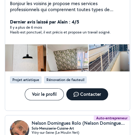
Bonjour les voisins je propose mes services
professionnels qui comprennent toutes types de
renovation intérieur du batiment avec 13 ans de
experience rest a votre disposition merci
Dernier avis laissé par Alain : 4/5
Il y a plus de 6 mois
Hasib est ponctuel, il est précis et propose un travail soigné.
Projet artistique
Rénovation de fauteuil
Voir le profil
Contacter
Auto-entrepreneur
Nelson Domingues Rolo (Nelson Domingues Rolo)
Sols-Menuiserie-Cuisine-Art
Vitry-sur-Seine (Le Moulin Vert)