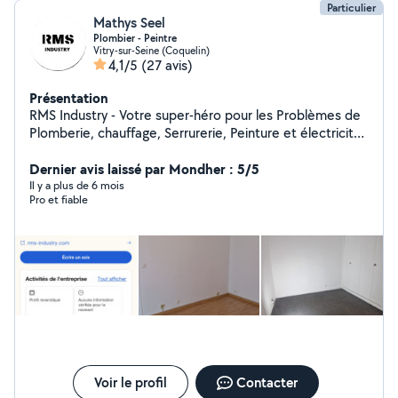
Particulier
Mathys Seel
Plombier - Peintre
Vitry-sur-Seine (Coquelin)
4,1/5
(27 avis)
Présentation
RMS Industry - Votre super-héro pour les Problèmes de
Plomberie, chauffage, Serrurerie, Peinture et électricité
en île de France. Grâce à mon expertise, j'ai sauvé de
nombreuses maisons de la noyade et de nombreuses
Dernier avis laissé par Mondher : 5/5
serrures de la détresses ! Vous cherchez un prix
Il y a plus de 6 mois
Pro et fiable
abordable ? Je suis votre solution ! Chez RMS Industry,
on ne fait pas les choses à moitié.
Voir le profil
Contacter