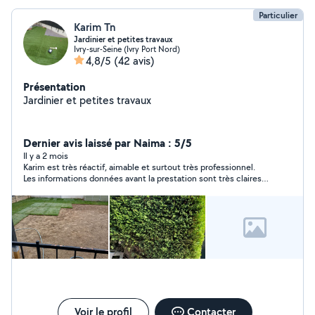
Particulier
Karim Tn
Jardinier et petites travaux
Ivry-sur-Seine (Ivry Port Nord)
4,8/5
(42 avis)
Présentation
Jardinier et petites travaux
Dernier avis laissé par Naima : 5/5
Il y a 2 mois
Karim est très réactif, aimable et surtout très professionnel.
Les informations données avant la prestation sont très claires .
Il connait son travail et surtout le réalise avec soin et précision.
Je ne peux que le recommander et ferai de nouveau appel à lui
sans aucune hésitation. Merci encore Karim pour cette
efficacité !
Voir le profil
Contacter