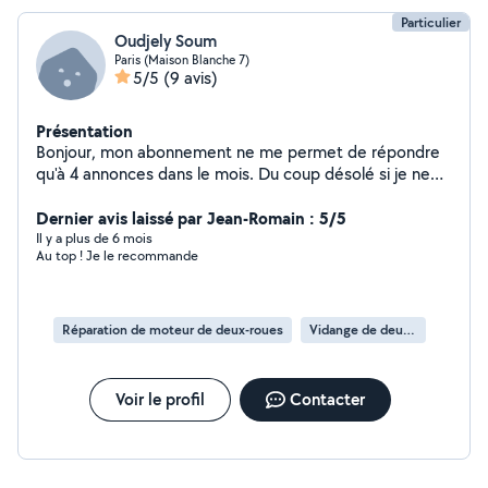
Particulier
Oudjely Soum
Paris (Maison Blanche 7)
5/5
(9 avis)
Présentation
Bonjour, mon abonnement ne me permet de répondre
qu'à 4 annonces dans le mois. Du coup désolé si je ne
vous apporte pas de réponse. Si besoin vous pouvez
laisser votre contact et je vous rappel.
Dernier avis laissé par Jean-Romain : 5/5
Il y a plus de 6 mois
Au top ! Je le recommande
Réparation de moteur de deux-roues
Vidange de deux-roues
Voir le profil
Contacter