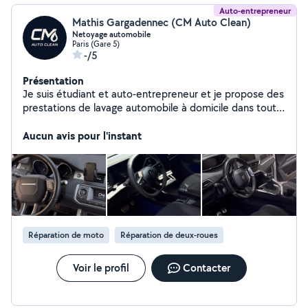
Auto-entrepreneur
Mathis Gargadennec (CM Auto Clean)
Netoyage automobile
Paris (Gare 5)
-/5
Présentation
Je suis étudiant et auto-entrepreneur et je propose des
prestations de lavage automobile à domicile dans toute
l'Île-de-France. Je me déplace directement chez vous
pour nettoyer l'intérieur de votre véhicule. J'ai aussi une
Aucun avis pour l'instant
formation en maintenance ( mécanique, éléctricité,
pneumatique, etc), avec 2 ans d'expérience en tant que
technicien de maintenance sur les Bus de la RATP. Je
réalise à mon compte des réparations de scooter (50,
125) avec un garage très bien équipé. N'hésitez pas à
me contacter pour plus d'informations ou un devis, je
réponds rapidement.
Réparation de moto
Réparation de deux-roues
Voir le profil
Contacter