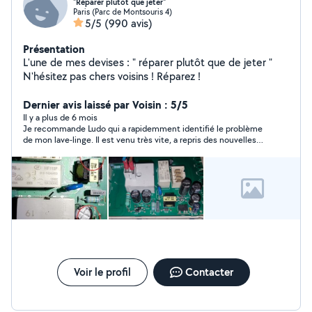
"Réparer plutôt que jeter"
Paris (Parc de Montsouris 4)
5/5
(990 avis)
Présentation
L'une de mes devises : " réparer plutôt que de jeter "
N'hésitez pas chers voisins ! Réparez !
Dernier avis laissé par Voisin : 5/5
Il y a plus de 6 mois
Je recommande Ludo qui a rapidemment identifié le problème
de mon lave-linge. Il est venu très vite, a repris des nouvelles
pour savoir si tout fonctionnait bien. Je garde ses coordonnées
et n'hésiterais pas à le recontacter pour donner une seconde
vie à mon électroménager en cas de besoin.
Voir le profil
Contacter