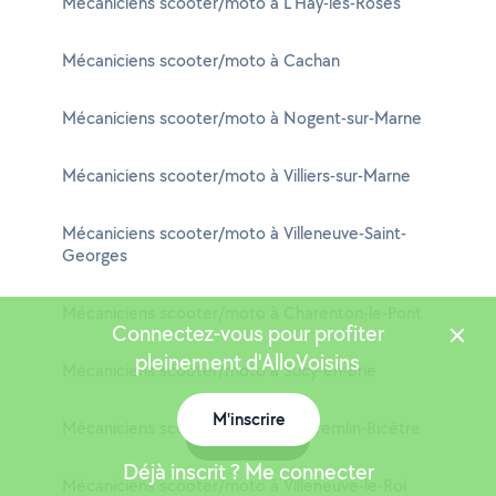
Mécaniciens scooter/moto à L'Haÿ-les-Roses
Mécaniciens scooter/moto à Cachan
Mécaniciens scooter/moto à Nogent-sur-Marne
Mécaniciens scooter/moto à Villiers-sur-Marne
Mécaniciens scooter/moto à Villeneuve-Saint-
Georges
Mécaniciens scooter/moto à Charenton-le-Pont
Connectez-vous pour profiter
pleinement d'AlloVoisins
Mécaniciens scooter/moto à Sucy-en-Brie
M'inscrire
Mécaniciens scooter/moto à Le Kremlin-Bicêtre
Carte
Déjà inscrit ? Me connecter
Mécaniciens scooter/moto à Villeneuve-le-Roi