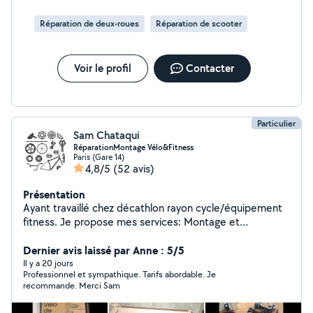
respectueux et à l'écoute. N'hésitez pas à me
Réparation de deux-roues
Réparation de scooter
contacter, je réponds rapidement
Voir le profil
Contacter
Particulier
Sam Chataqui
RéparationMontage Vélo&Fitness
Paris (Gare 14)
4,8/5
(52 avis)
Présentation
Ayant travaillé chez décathlon rayon cycle/équipement
fitness. Je propose mes services: Montage et
réparation de vélo/vélo électrique/vélo
d'appartement/vélo elliptique Réparation
Dernier avis laissé par Anne : 5/5
(crevaison)tout type de deux roues : vélo, VAE,
Il y a 20 jours
Professionnel et sympathique. Tarifs abordable. Je
trottinette électrique Changement de chambre à air,
recommande. Merci Sam
réglage freins/vitesses Remplacement de chambre à
air/pneu sur FATBIKE