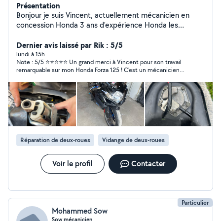
Présentation
Bonjour je suis Vincent, actuellement mécanicien en
concession Honda 3 ans d'expérience Honda les
prestations que j'effectue sont Entretien / réparation /
dépannage / pose d'accessoires Spécialiste Honda, j'ai
Dernier avis laissé par Rik : 5/5
accès au manuel d'atelier Je préfère me déplacer pour
lundi à 15h
​Note : 5/5 ⭐⭐⭐⭐⭐ ​Un grand merci à Vincent pour son travail
les prestations mais vous pouvez me dépose la moto
remarquable sur mon Honda Forza 125 ! ​C'est un mécanicien
extrêmement professionnel, qui connaît son sujet et son
scooter sur le bout des doigts. En plus d'un travail d'une
propreté irréprochable, il prend le temps d'expliquer ce qu'il fait
au fur et à mesure, ce qui est très appréciable. ​Respectueux,
pédagogue et avec des tarifs très attractifs, c'est une perle
rare. Vous pouvez y aller les yeux fermés, vous ne serez
absolument pas déçu. ​C'est décidé, il devient mon mécanicien
officiel ! Je recommande à 20/20 et je ferai très
Réparation de deux-roues
Vidange de deux-roues
prochainement appel à lui de nouveau. Foncez !
Voir le profil
Contacter
Particulier
Mohammed Sow
Sow mécanicien