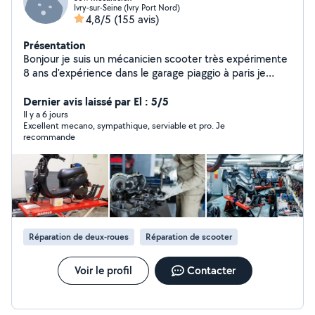
Ivry-sur-Seine (Ivry Port Nord)
4,8/5
(155 avis)
Présentation
Bonjour je suis un mécanicien scooter très expérimente
8 ans d'expérience dans le garage piaggio à paris je
répare touts les types marques scooter merci
cordialement
Dernier avis laissé par El : 5/5
Il y a 6 jours
Excellent mecano, sympathique, serviable et pro. Je
recommande
Réparation de deux-roues
Réparation de scooter
Voir le profil
Contacter