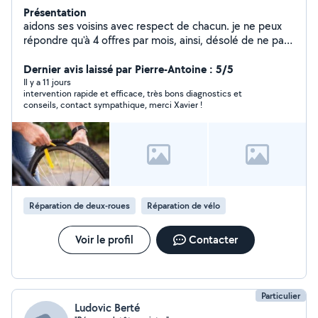
Présentation
aidons ses voisins avec respect de chacun. je ne peux
répondre qu'à 4 offres par mois, ainsi, désolé de ne pas
répondre à toutes les sollicitations. Pour les 2 roues, je
fais que les vélos, pas de scooter ni moto. cordialement
Dernier avis laissé par Pierre-Antoine : 5/5
Il y a 11 jours
intervention rapide et efficace, très bons diagnostics et
conseils, contact sympathique, merci Xavier !
Réparation de deux-roues
Réparation de vélo
Voir le profil
Contacter
Particulier
Ludovic Berté