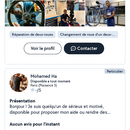
Réparation de deux-roues
Changement de roue d'un deux-roues
Voir le profil
Contacter
Particulier
Mohamed Ha
Disponible a tout moment
Paris (Plaisance 5)
-/5
Présentation
Bonjour ! Je suis quelqu'un de sérieux et motivé,
disponible pour proposer mon aide ou rendre des
services selon les besoins. Je peux aider pour des
petites tâches du quotidien (bricolage, déménagement,
Aucun avis pour l'instant
aide ponctuelle). Je suis quelqu'un de fiable,