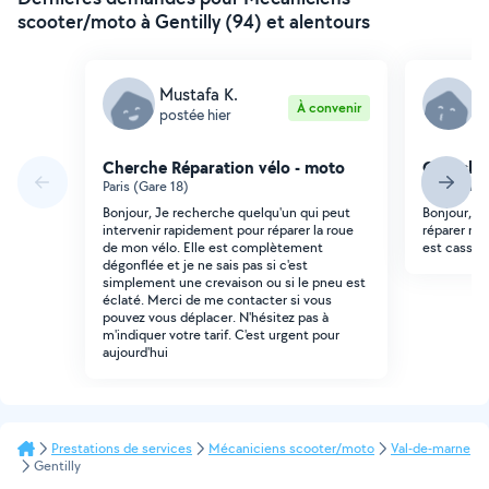
scooter/moto à Gentilly (94) et alentours
Mustafa K.
R
À convenir
postée hier
p
Cherche Réparation vélo - moto
Cherche 
Paris (Gare 18)
Paris (Plai
Bonjour, Je recherche quelqu'un qui peut
Bonjour, J
intervenir rapidement pour réparer la roue
réparer ma 
de mon vélo. Elle est complètement
est cassé.
dégonflée et je ne sais pas si c'est
simplement une crevaison ou si le pneu est
éclaté. Merci de me contacter si vous
pouvez vous déplacer. N'hésitez pas à
m'indiquer votre tarif. C'est urgent pour
aujourd'hui
Prestations de services
Mécaniciens scooter/moto
Val-de-marne
Gentilly