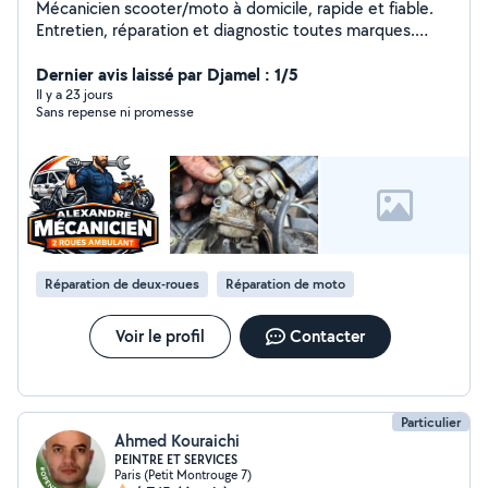
Mécanicien scooter/moto à domicile, rapide et fiable.
Entretien, réparation et diagnostic toutes marques.
Montage de meubles (IKEA, Conforama), même
complexes, et bricolage soigné. Intervention rapide,
Dernier avis laissé par Djamel : 1/5
même urgente. Conseils avant achat de véhicule. Travail
Il y a 23 jours
Sans repense ni promesse
propre, efficace, tarifs clairs. Disponible pour
dépannage et missions express. Je fait aussi des
formations dans la thématique j'entretiens et je répare
mon deux-roues. Pour plus de renseignements
Contactez-moi. Merci Mon numéro de téléphone est
visible n'hésitez pas.
Réparation de deux-roues
Réparation de moto
Voir le profil
Contacter
Particulier
Ahmed Kouraichi
PEINTRE ET SERVICES
Paris (Petit Montrouge 7)