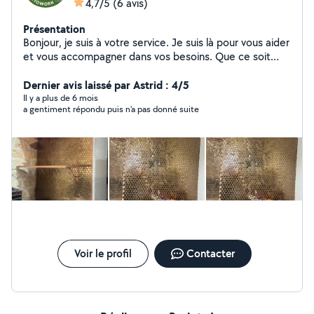
4,7/5
(6 avis)
Présentation
Bonjour, je suis à votre service. Je suis là pour vous aider
et vous accompagner dans vos besoins. Que ce soit
pour répondre à vos questions, résoudre des
problèmes, ou vous apporter un soutien, je suis là pour
Dernier avis laissé par Astrid : 4/5
vous.
Il y a plus de 6 mois
a gentiment répondu puis n'a pas donné suite
Voir le profil
Contacter