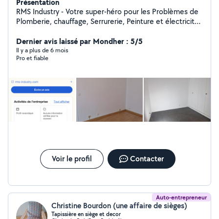
Présentation
RMS Industry - Votre super-héro pour les Problèmes de
Plomberie, chauffage, Serrurerie, Peinture et électricité
en île de France. Grâce à mon expertise, j'ai sauvé de
nombreuses maisons de la noyade et de nombreuses
Dernier avis laissé par Mondher : 5/5
serrures de la détresses ! Vous cherchez un prix
Il y a plus de 6 mois
Pro et fiable
abordable ? Je suis votre solution ! Chez RMS Industry,
on ne fait pas les choses à moitié.
Voir le profil
Contacter
Auto-entrepreneur
Christine Bourdon (une affaire de sièges)
Tapissière en siège et decor