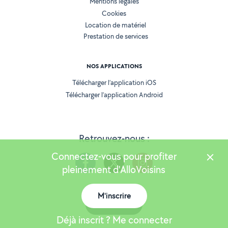
Mentions légales
Cookies
Location de matériel
Prestation de services
NOS APPLICATIONS
Télécharger l’application iOS
Télécharger l’application Android
Retrouvez-nous :
Connectez-vous pour profiter
pleinement d'AlloVoisins
M'inscrire
Version 25.5.3
Carte
Déjà inscrit ? Me connecter