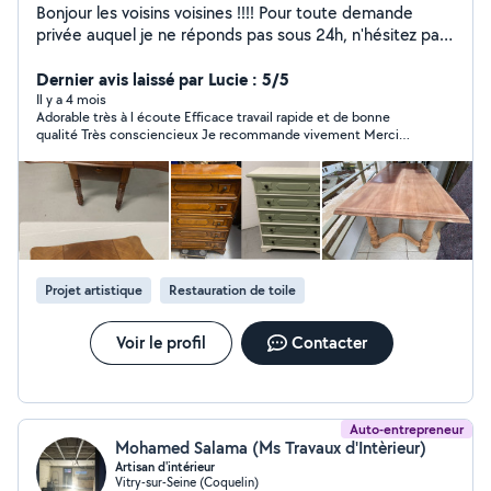
Bonjour les voisins voisines !!!! Pour toute demande
privée auquel je ne réponds pas sous 24h, n'hésitez pas
à me contacter par téléphone, car parfois je suis bloqué
par l'application AlloVoisins et je ne peux vous répondre
Dernier avis laissé par Lucie : 5/5
Doté d'un esprit constructif dans de nombreux
Il y a 4 mois
Adorable très à l écoute Efficace travail rapide et de bonne
domaines , minutieux et inventif , je suis disponible très
qualité Très consciencieux Je recommande vivement Merci
rapidement. Envoyez moi des précisions pour que je
encore
puisse vous conseiller au mieux : au besoin, je passe
volontiers gratuitement étudier votre projet sur place.
Artisan d'art, pose de parquet stratifié, moquette, Lino ,
électricité, montage/customisation/restauration de
meubles, tapisserie je suis LA personne qu'il vous faut.
J'adore donner une deuxième vie au meubles ou les
Projet artistique
Restauration de toile
créer sur mesure. N'hésitez pas à me demander de
l'aide A Votre Service Nelson
Voir le profil
Contacter
Auto-entrepreneur
Mohamed Salama (Ms Travaux d'Intèrieur)
Artisan d'intérieur
Vitry-sur-Seine (Coquelin)