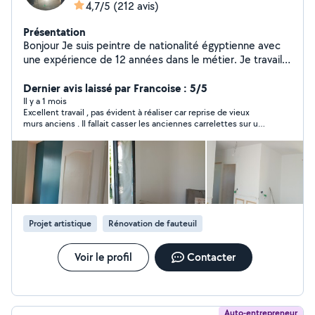
4,7/5
(212 avis)
Présentation
Bonjour Je suis peintre de nationalité égyptienne avec
une expérience de 12 années dans le métier. Je travaille
en toute autonomie et ne demande aucun acompte en
début de chantier (paiement total à reception du
Dernier avis laissé par Francoise : 5/5
chantier. Si vous êtes intéressés, n'hesitez pas pour tout
Il y a 1 mois
Excellent travail , pas évident à réaliser car reprise de vieux
renseignement comcordialement ap Bien cordialement
murs anciens . Il fallait casser les anciennes carrelettes sur une
partie du mur et repartir avec de la toile . Enduire des carreaux
de plâtre et terminer avec de la toile Décoller l' ancien papier
peint et finir avec de la toile Travail appliqué et soigné qui
donne un super rendu . Chantier de plusieurs jours mais fait
dans la foulée. Agréable de ne pas attendre La personne qui
travaillait était très propre et méthodique, à chaque fois le
chantier était nettoyé et les déchets soigneusement mis dans
des sacs de gravats.
Projet artistique
Rénovation de fauteuil
Voir le profil
Contacter
Auto-entrepreneur