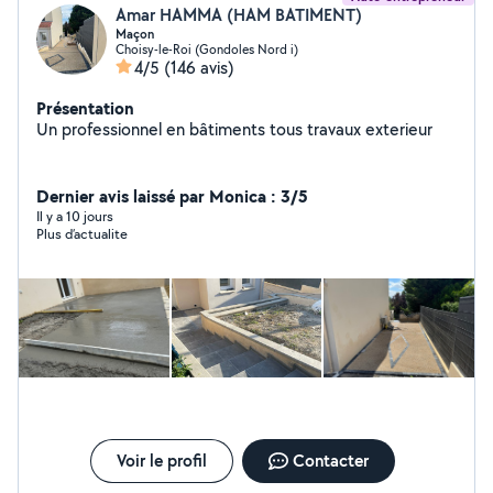
Amar HAMMA (HAM BATIMENT)
Maçon
Choisy-le-Roi (Gondoles Nord i)
4/5
(146 avis)
Présentation
Un professionnel en bâtiments tous travaux exterieur
Dernier avis laissé par Monica : 3/5
Il y a 10 jours
Plus d’actualite
Voir le profil
Contacter