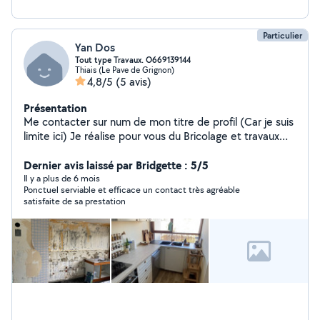
Particulier
Yan Dos
Tout type Travaux. O669139144
Thiais (Le Pave de Grignon)
4,8/5
(5 avis)
Présentation
Me contacter sur num de mon titre de profil (Car je suis
limite ici) Je réalise pour vous du Bricolage et travaux
intérieurs (Installation cuisine, plomberie et salle de
bain, petites réparations etc) Dans le secteur du 94 et
Dernier avis laissé par Bridgette : 5/5
une partie du 91 Me contacter sur num de mon titre de
Il y a plus de 6 mois
Ponctuel serviable et efficace un contact très agréable
profil
satisfaite de sa prestation