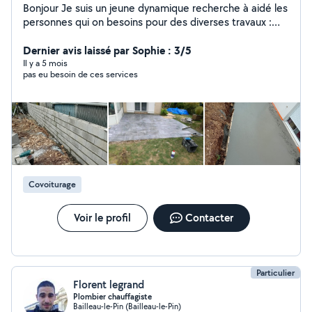
Bonjour Je suis un jeune dynamique recherche à aidé les
personnes qui on besoins pour des diverses travaux :
Maçonnerie , Rénovation et Terrassement N'hésitez pas
à me contacter pour toute demande dans tout le 28
Dernier avis laissé par Sophie : 3/5
région Eure et Loir ou le 78 Yvelines A bientôt
Il y a 5 mois
pas eu besoin de ces services
Covoiturage
Voir le profil
Contacter
Particulier
Florent legrand
Plombier chauffagiste
Bailleau-le-Pin (Bailleau-le-Pin)