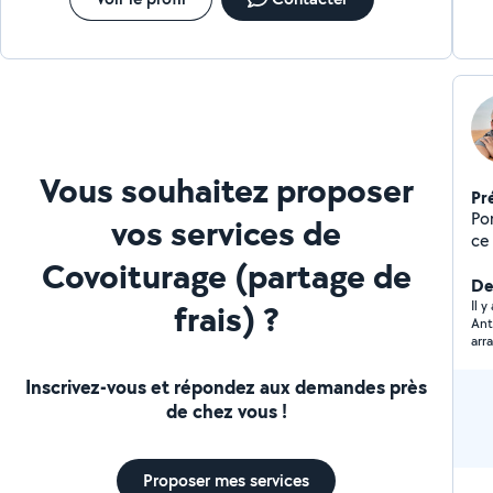
Vous souhaitez proposer
Pr
Po
vos services de
ce
aut
Covoiturage (partage de
De
frais) ?
Il 
Anto
arr
Inscrivez-vous et répondez aux demandes près
de chez vous !
Proposer mes services