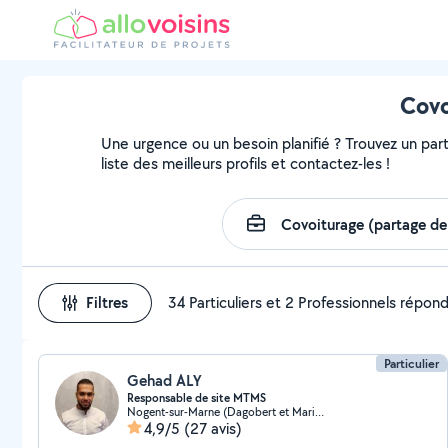
Covo
Une urgence ou un besoin planifié ? Trouvez un part
liste des meilleurs profils et contactez-les !
Filtres
34 Particuliers et 2 Professionnels répon
Particulier
Gehad ALY
Responsable de site MTMS
Nogent-sur-Marne (Dagobert et Marie Curie)
4,9/5
(27 avis)