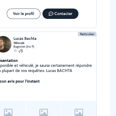
Voir le profil
Contacter
Particulier
Lucas Bachta
Véhiculé
Bagnolet (Iris 9)
-/5
ésentation
sponible et véhiculé, je saurai certainement répondre
à la plupart de vos requêtes. Lucas BACHTA
cun avis pour l'instant