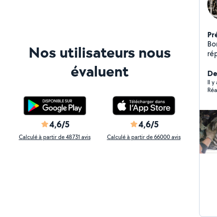
Pr
Bon
Nos utilisateurs nous
ré
di
évaluent
ré
Der
ph
Il y
Réa
co
4,6/5
4,6/5
Calculé à partir de 48731 avis
Calculé à partir de 66000 avis