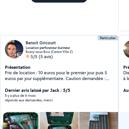
Particulier
Benoit Gricourt
Location perforateur-burineur
Rosny-sous-Bois (Centre Ville 2)
5/5
(5 avis)
Présentation
Pr
Prix de location : 10 euros pour le premier jour puis 5
Di
euros par jour supplémentaire. Caution demandée :
130 euros Ce perforateur-burineur Bosch vous sera
loué avec 6 forets SDS-plus, sa notice d'utilisation, sa
Dernier avis laissé par Jack : 5/5
Au
butée de profondeur et son mandarin auto et
Il y a plus de 6 mois
réponds aux demandes, merci
adaptateur. Longueur du câble : 4m Il est maniable,
léger et précis. Perçage sans fatigue dans le béton
même dans de grands diamètres grâce à son puissant
mécanisme de frappe électropneumatique. Fonction
burinage pour retirer du carrelage et la réalisation de