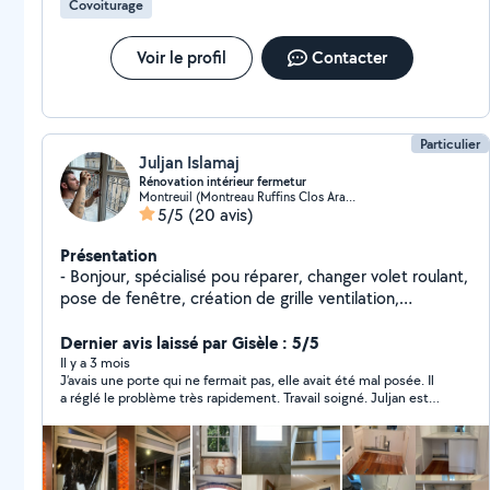
Covoiturage
Voir le profil
Contacter
Particulier
Juljan Islamaj
Rénovation intérieur fermetur
Montreuil (Montreau Ruffins Clos Arachis 3)
5/5
(20 avis)
Présentation
- Bonjour, spécialisé pou réparer, changer volet roulant,
pose de fenêtre, création de grille ventilation,
réparation du mécanisme bricolage, vol bateau
bricolage rénovation intérieur etc merci. ( tel
Dernier avis laissé par Gisèle : 5/5
060229547QUATRE'´´) vous pouvez prendre mon
Il y a 3 mois
J’avais une porte qui ne fermait pas, elle avait été mal posée. Il
numéro ici, et m'appeler pour toutes les questions?
a réglé le problème très rapidement. Travail soigné. Juljan est
ponctuel et très sympathique au demeurant. Je n’hésiterai pas
à faire appel à lui la prochaine fois. Merci encore