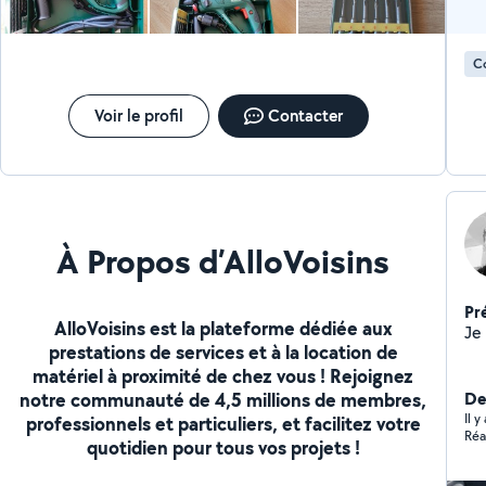
saignées. Variateur électronique Bosch, marche
droite/gauche : pour un perçage et un vissage précis.
Mandarin automatiquement pour perforer dans le
C
béton et la pierre. Adaptateur de mandarin
automatique pour percer et visser. Puissance : 600W
Force de frappe : 1,9J Poids : 2,2kg Type de frappe :
Voir le profil
Contacter
électropneumatique pour béton armé, vibré et
contraint Débrayage de sécurité : oui Ne pas nettoyer
les forets avec de l'eau mais uniquement avec un
chiffon sec.
À Propos d’AlloVoisins
Pr
AlloVoisins est la plateforme dédiée aux
prestations de services et à la location de
matériel à proximité de chez vous ! Rejoignez
notre communauté de 4,5 millions de membres,
Der
Il 
professionnels et particuliers, et facilitez votre
Réa
quotidien pour tous vos projets !