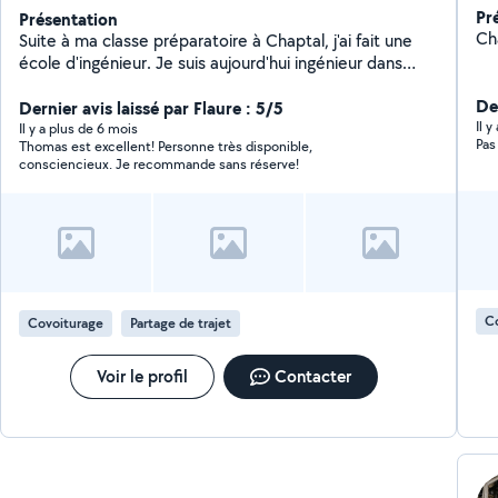
Pr
Présentation
Ch
Suite à ma classe préparatoire à Chaptal, j'ai fait une
école d'ingénieur. Je suis aujourd'hui ingénieur dans
l'aéronautique et possède ma société de cours à
Der
domicile. Vous pouvez également profiter du service
Dernier avis laissé par Flaure : 5/5
Il 
avance immédiate, permettant de réduire de 50% le
Il y a plus de 6 mois
Pas
Thomas est excellent! Personne très disponible,
coût des prestations, grâce à notre label Service à la
consciencieux. Je recommande sans réserve!
Personne !
C
Covoiturage
Partage de trajet
Voir le profil
Contacter