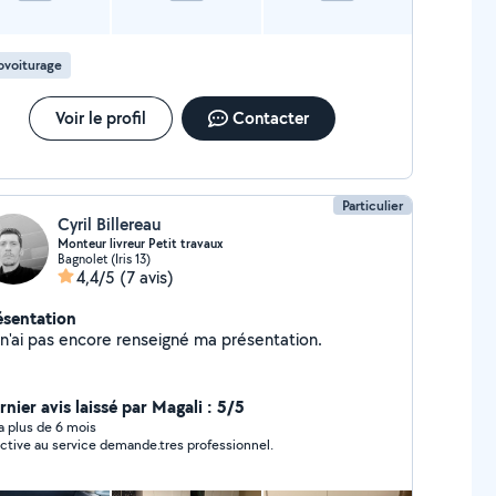
ovoiturage
Voir le profil
Contacter
Particulier
Cyril Billereau
Monteur livreur Petit travaux
Bagnolet (Iris 13)
4,4/5
(7 avis)
ésentation
Je n'ai pas encore renseigné ma présentation.
nier avis laissé par Magali : 5/5
y a plus de 6 mois
ctive au service demande.tres professionnel.