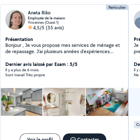
Particulier
Aneta Riko
Employée de la maison
Vincennes (Ouest 1)
4,5/5
(35 avis)
Présentation
Pr
Bonjour , Je vous propose mes services de ménage et
Je
de repassage. J'ai plusieurs années d'expériences
pr
comme employée de maison chez particuliers. Je suis
Polonaise, responsable et motivé. Je suis disponible
Dernier avis laissé par Esam : 5/5
De
régulièrement dans la semaine. N'hésitez pas à me
Il y a plus de 6 mois
Il y
Sont travail Très propre.
Ne 
contacter Merci beaucoup:) Aneta
C
Voir le profil
Contacter