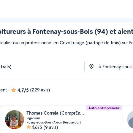
itureurs à Fontenay-sous-Bois (94) et alen
iculier ou un professionnel en Covoiturage (partage de frais) sur F
à
dent
-
4,7/5
(229 avis)
Auto-entrepreneur
Thomas Correia (ComprEnsemble)
Ingénieur
Rosny-sous-Bois (Avron Beausejour)
4,6/5
(9 avis)