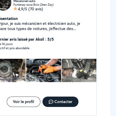
Mécanicien auto
Fontenay-sous-Bois (Jean Zay)
4,9/5
(70 avis)
ésentation
jour, je suis mécanicien et électricien auto, je
pare tous types de voitures, j'effectue des
agnostics et je me déplace à domicile. Exemple de
paration :freins / embrayage/ vidange/ lustrage de
nier avis laissé par Aksil : 5/5
ares/ changement ampoules..Ect.. Merci de me
 a 16 jours
ctif et prix abordable .
ntacter pour toutes demandes d'informations.
Voir le profil
Contacter