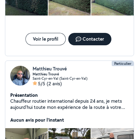
Voir le profil
Contacter
Particulier
Matthieu Trouvé
Matthieu Trouvé
Saint-Cyr-en-Val (Saint-Cyr-en-Val)
5/5
(2 avis)
Présentation
Chauffeur routier international depuis 24 ans, je mets
aujourd'hui toute mon expérience de la route à votre
service. Permis moto, voiture, poids lourds et super-
lourds : je peux conduire presque tout type de véhicule,
Aucun avis pour l'instant
en toute sécurité et avec une parfaite maîtrise. Je peux
vous aider pour : convoyage de voitures, utilitaires,
motos aller/retour gare, rendez-vous, aéroport livraisons