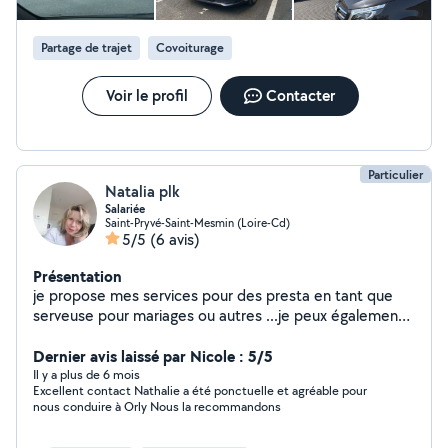
Partage de trajet
Covoiturage
Voir le profil
Contacter
Particulier
Natalia plk
Salariée
Saint-Pryvé-Saint-Mesmin (Loire-Cd)
5/5
(6 avis)
Présentation
je propose mes services pour des presta en tant que
serveuse pour mariages ou autres ...je peux également
vous déposer a l aéroport ou autre ..je fais aussi du baby
sitting..je peux faire vos courses ..disponible ponctuelle
Dernier avis laissé par Nicole : 5/5
et vehiculée je suis a votre disposition pout d eventuels
Il y a plus de 6 mois
Excellent contact Nathalie a été ponctuelle et agréable pour
services..n' hésitez pas à me contacter
nous conduire à Orly Nous la recommandons