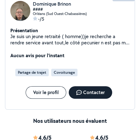
Dominique Brinon
####
Orléans (Sud Ouest-Chabassières)
-/5
Présentation
Je suis un jeune retraité ( homme))je recherche a
rendre service avant tout,le côté pecunier n est pas ma
priorité,j habite Orléans sud près du Zénith,j ai un
véhicule récent
Aucun avis pour l'instant
Partage de trajet
Covoiturage
Voir le profil
Contacter
Nos utilisateurs nous évaluent
4,6/5
4,6/5