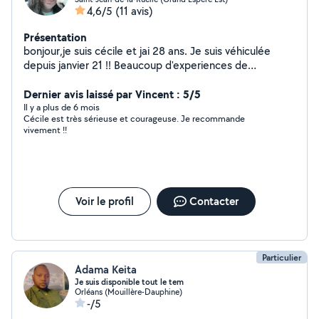
4,6/5
(11 avis)
Présentation
bonjour,je suis cécile et jai 28 ans. Je suis véhiculée
depuis janvier 21 !! Beaucoup d'experiences de
gardes/visites pour chats et visites/promenades chiens.
J'aime conduire, allez prendre votre drive ou juste vous
Dernier avis laissé par Vincent : 5/5
accompagner pour un rdv ne me dérange pas. Je
Il y a plus de 6 mois
Cécile est très sérieuse et courageuse. Je recommande
combat les abandons, laisser moi vos clefs et j'irais
vivement !!
m'occuper de vos compagnons à votre place. Je travail
chez moi, formation dev web. Je suis également relais
colis, en ce moment trop peut de colis et j'ai du mal à la
fin du mois. N'hesitez pas à me contacter !!
Voir le profil
Contacter
Particulier
Adama Keita
Je suis disponible tout le tem
Orléans (Mouillère-Dauphine)
-/5