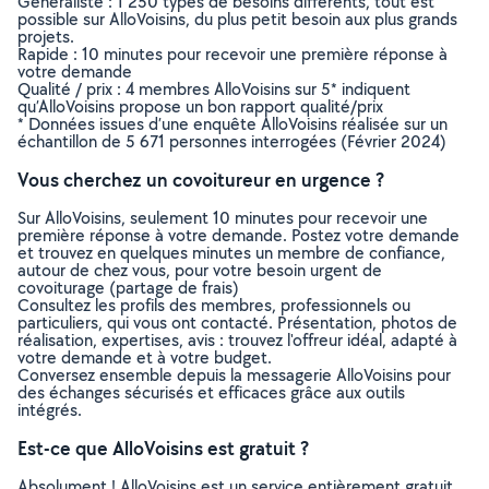
Généraliste : 1 250 types de besoins différents, tout est
possible sur AlloVoisins, du plus petit besoin aux plus grands
projets.
Rapide : 10 minutes pour recevoir une première réponse à
votre demande
Qualité / prix : 4 membres AlloVoisins sur 5* indiquent
qu’AlloVoisins propose un bon rapport qualité/prix
* Données issues d’une enquête AlloVoisins réalisée sur un
échantillon de 5 671 personnes interrogées (Février 2024)
Vous cherchez un covoitureur en urgence ?
Sur AlloVoisins, seulement 10 minutes pour recevoir une
première réponse à votre demande. Postez votre demande
et trouvez en quelques minutes un membre de confiance,
autour de chez vous, pour votre besoin urgent de
covoiturage (partage de frais)
Consultez les profils des membres, professionnels ou
particuliers, qui vous ont contacté. Présentation, photos de
réalisation, expertises, avis : trouvez l'offreur idéal, adapté à
votre demande et à votre budget.
Conversez ensemble depuis la messagerie AlloVoisins pour
des échanges sécurisés et efficaces grâce aux outils
intégrés.
Est-ce que AlloVoisins est gratuit ?
Absolument ! AlloVoisins est un service entièrement gratuit