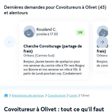
Dernières demandes pour Covoitureurs à Olivet (45)
et alentours
Rousland C.
V
12€
postée à 17:05
p
Cherche Covoiturage (partage de
Cherche 
frais)
frais)
Orléans (Carmes-Sud)
Orléans (
Bonjour, j'aurais besoin de quelqu'un pour
Bonjour, j
me ramener du centre ville à 11h vers Boigny
du covoitur
sur Bionne et me ramener en ville à 13h. À
partir de Lundi prochain svp. Cordialement
Prestations de services
Covoitureurs
Loiret
Olivet
Covoitureur à Olivet : tout ce qu’il faut