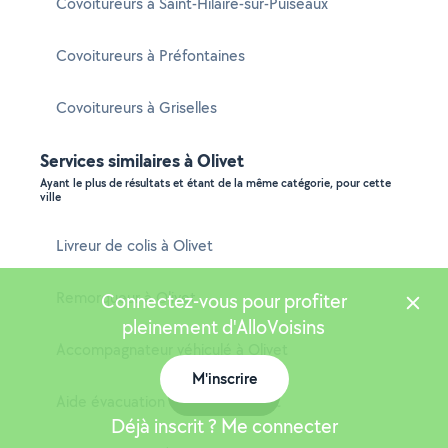
Covoitureurs à Saint-Hilaire-sur-Puiseaux
Covoitureurs à Préfontaines
Covoitureurs à Griselles
Services similaires à Olivet
Ayant le plus de résultats et étant de la même catégorie, pour cette
ville
Livreur de colis à Olivet
Remorqueur à Olivet
Connectez-vous pour profiter
pleinement d'AlloVoisins
Accompagnateur véhiculé à Olivet
M'inscrire
Carte
Aide évacuation déchets à Olivet
Déjà inscrit ? Me connecter