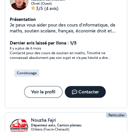
Olivet (Ouest)
3/5
(4 avis)
Présentation
Je peux vous aider pour des cours d'informatique, de
maths, soutien scolaire, français, économie droit et
management, présentation PowerPoint, partenaire de
marche.
Dernier avis laissé par Ilona : 1/5
Il y a plus de 6 mois
Contacté pour des cours de soutien en maths, Timothé ne
connaissait absolument pas son sujet et n'a pas hésité a dire
des betises pendant 1h bien que je lui avais proposé de
reporter la seance pour lui laisser le temps de voir les cours.
N'est ensuite jamais revenu sans donner de nouvelles et sans
Covoiturage
récupérer son paiement (que je n'ai jamais refusé de lui donner
!) et m'a bloqué. Personne pas serieuse. A FUIR !
Voir le profil
Contacter
Particulier
Nouzha Fajri
Dépanneur auto, Camion plateau
Orléans (Fiacre-Chenault)