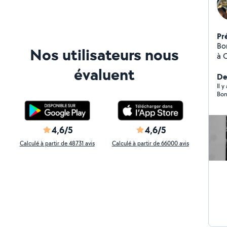
Pr
Bonjour, b
Nos utilisateurs nous
à O
vo
évaluent
qu
De
po
Il 
Bon
Be
dé
to
part
4,6/5
4,6/5
dé
Calculé à partir de 48731 avis
Calculé à partir de 66000 avis
sport