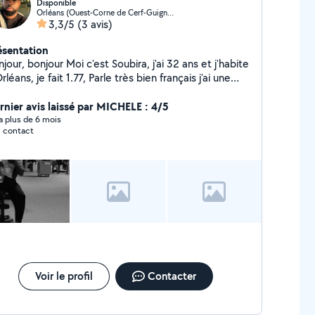
Disponible
Orléans (Ouest-Corne de Cerf-Guignegault)
3,3/5
(3 avis)
ésentation
onjour Moi c'est Soubira, j'ai 32 ans et j'habite
rléans, je fait 1.77, Parle très bien français j'ai une
iture en cas de déplacement si possible. Je suis
elqu'un de très motivé avec une bonne énergie
rnier avis laissé par MICHELE : 4/5
sitive est toujours partant pour un coup de main.
y a plus de 6 mois
 contact
soin d'aide pour les travaille de nuits comme (tout
pend du poste etc) Déposer des clients personnes
ut court, dans un périmètre de 20 kilometre. Je peu
iciper pour les balades, Aide pour le
ménagement, Shooting photo, Balade à pied, Le
 histoire d'être en forme, Alors n'hésitez surtout
pas Alors, hésitez pas
Voir le profil
Contacter