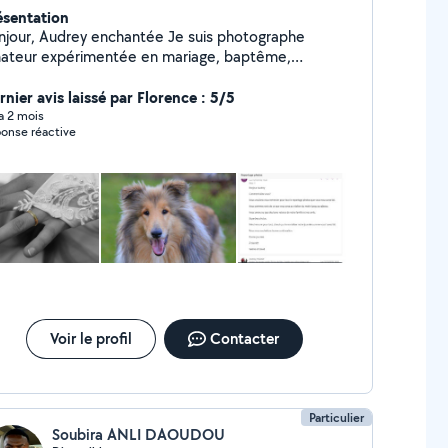
ésentation
our, Audrey enchantée Je suis photographe
ateur expérimentée en mariage, baptême,
e. N'hésitez pas si vous voulez d'autres
ements. J'adore les animaux, j'ai été élevé
rnier avis laissé par Florence : 5/5
c chiens ( Yorkshire, colley ), chats, poissons,
 a 2 mois
onse réactive
illa, cochon d'Inde. Au besoin je peux faire leur
de, j'habite dans une maison avec un jardin clôturé.
Voir le profil
Contacter
Particulier
Soubira ANLI DAOUDOU