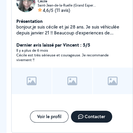
Cécile
Saint-Jean-de-la-Ruelle (Grand Espere Est)
4,6/5
(11 avis)
Présentation
bonjour,je suis cécile et jai 28 ans. Je suis véhiculée
depuis janvier 21 !! Beaucoup d'experiences de
gardes/visites pour chats et visites/promenades
chiens. J'aime conduire, allez prendre votre drive ou
Dernier avis laissé par Vincent : 5/5
juste vous accompagner pour un rdv ne me dérange
Il y a plus de 6 mois
Cécile est très sérieuse et courageuse. Je recommande
pas. Je combat les abandons, laisser moi vos clefs et
vivement !!
j'irais m'occuper de vos compagnons à votre place. Je
travail chez moi, formation dev web. Je suis également
relais colis, en ce moment trop peut de colis et j'ai du
mal à la fin du mois. N'hesitez pas à me contacter !!
Voir le profil
Contacter