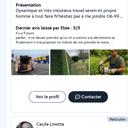
Présentation
Dynamique et très minutieux travail serein et propre
homme à tout faire N'hésitez pas à me joindre O6-99-
65-97-79
Dernier avis laissé par Elsie : 5/5
Il y a 9 jours
parfait , il ne devait prendre qu'un lit a mettre a la déchèterie et
finalement il m'a proposer lui même de me prendre le reste ,
très serviable et ponctuel.
Voir le profil
Contacter
Particulier
Cecile Lmotte