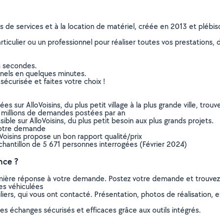
ns de services et à la location de matériel, créée en 2013 et plébi
culier ou un professionnel pour réaliser toutes vos prestations, d
s secondes.
nnels en quelques minutes.
sécurisée et faites votre choix !
sur AlloVoisins, du plus petit village à la plus grande ville, tro
 millions de demandes postées par an
ible sur AlloVoisins, du plus petit besoin aux plus grands projets.
votre demande
oVoisins propose un bon rapport qualité/prix
chantillon de 5 671 personnes interrogées (Février 2024)
nce ?
remière réponse à votre demande. Postez votre demande et trouve
es véhiculées
ers, qui vous ont contacté. Présentation, photos de réalisation, exp
s échanges sécurisés et efficaces grâce aux outils intégrés.