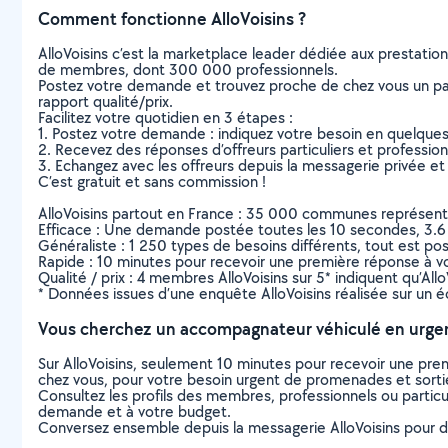
Comment fonctionne AlloVoisins ?
AlloVoisins c’est la marketplace leader dédiée aux prestatio
de membres, dont 300 000 professionnels.
Postez votre demande et trouvez proche de chez vous un parti
rapport qualité/prix.
Facilitez votre quotidien en 3 étapes :
1. Postez votre demande : indiquez votre besoin en quelque
2. Recevez des réponses d’offreurs particuliers et professio
3. Echangez avec les offreurs depuis la messagerie privée et 
C’est gratuit et sans commission !
AlloVoisins partout en France : 35 000 communes représentées 
Efficace : Une demande postée toutes les 10 secondes, 3.6
Généraliste : 1 250 types de besoins différents, tout est poss
Rapide : 10 minutes pour recevoir une première réponse à 
Qualité / prix : 4 membres AlloVoisins sur 5* indiquent qu’All
* Données issues d’une enquête AlloVoisins réalisée sur un é
Vous cherchez un accompagnateur véhiculé en urge
Sur AlloVoisins, seulement 10 minutes pour recevoir une p
chez vous, pour votre besoin urgent de promenades et sorti
Consultez les profils des membres, professionnels ou particuli
demande et à votre budget.
Conversez ensemble depuis la messagerie AlloVoisins pour de