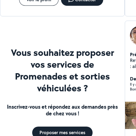
Vous souhaitez proposer
Pr
Ret
vos services de
: a
des
Promenades et sorties
do
Der
véhiculées ?
mo
Il 
Bon
ca
autre
nut
Inscrivez-vous et répondez aux demandes près
bie
de chez vous !
pe
col
class
Proposer mes services
Carli