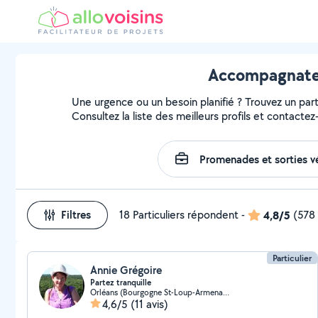
Accompagnateur
Une urgence ou un besoin planifié ? Trouvez un part
Consultez la liste des meilleurs profils et contactez-
Filtres
18 Particuliers répondent
-
4,8/5
(578 
Particulier
Annie Grégoire
Partez tranquille
Orléans (Bourgogne St-Loup-Armenault Châtaigniers)
4,6/5
(11 avis)