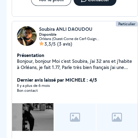
Particulier
Soubira ANLI DAOUDOU
Disponible
Orléans (Ouest-Corne de Cerf-Guignegault)
3,3/5
(3 avis)
Présentation
Bonjour, bonjour Moi c'est Soubira, j'ai 32 ans et j'habite
à Orléans, je fait 1.77, Parle très bien français j'ai une
voiture en cas de déplacement si possible. Je suis
quelqu'un de très motivé avec une bonne énergie
Dernier avis laissé par MICHELE : 4/5
positive est toujours partant pour un coup de main.
Il y a plus de 6 mois
Bon contact
Besoin d'aide pour les travaille de nuits comme (tout
dépend du poste etc) Déposer des clients personnes
tout court, dans un périmètre de 20 kilometre. Je peu
participer pour les balades, Aide pour le
déménagement, Shooting photo, Balade à pied, Le
sport histoire d'être en forme, Alors n'hésitez surtout
pas Alors, hésitez pas