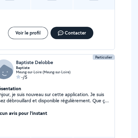
Voir le profil
Contacter
Particulier
Baptiste Delobbe
Baptiste
Meung-sur-Loire (Meung-sur-Loire)
-/5
ésentation
jour, je suis nouveau sur cette application. Je suis
ez débrouillard et disponible régulièrement. Que ça
t au travail ou dans la vie extérieur je suis une
rsonne qui aime quand les choses sont bien faites.
cun avis pour l'instant
m'applique dans tout ce que je fais. Je suis très
ciable