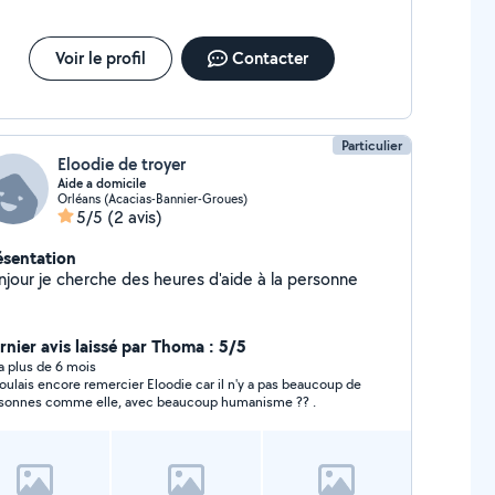
priétaire
Voir le profil
Contacter
Particulier
Eloodie de troyer
Aide a domicile
Orléans (Acacias-Bannier-Groues)
5/5
(2 avis)
ésentation
njour je cherche des heures d'aide à la personne
rnier avis laissé par Thoma : 5/5
y a plus de 6 mois
voulais encore remercier Eloodie car il n'y a pas beaucoup de
sonnes comme elle, avec beaucoup humanisme ?? .