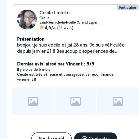
Particulier
Cecile Lmotte
Cécile
Saint-Jean-de-la-Ruelle (Grand Espere Est)
4,6/5
(11 avis)
Présentation
bonjour,je suis cécile et jai 28 ans. Je suis véhiculée
depuis janvier 21 !! Beaucoup d'experiences de
gardes/visites pour chats et visites/promenades
chiens. J'aime conduire, allez prendre votre drive ou
Dernier avis laissé par Vincent : 5/5
juste vous accompagner pour un rdv ne me dérange
Il y a plus de 6 mois
Cécile est très sérieuse et courageuse. Je recommande
pas. Je combat les abandons, laisser moi vos clefs et
vivement !!
j'irais m'occuper de vos compagnons à votre place. Je
travail chez moi, formation dev web. Je suis également
relais colis, en ce moment trop peut de colis et j'ai du
mal à la fin du mois. N'hesitez pas à me contacter !!
Voir le profil
Contacter