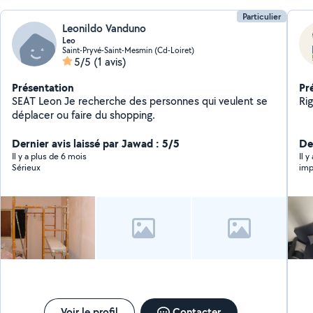
Particulier
Leonildo Vanduno
Leo
Saint-Pryvé-Saint-Mesmin (Cd-Loiret)
5/5
(1 avis)
Présentation
Pr
SEAT Leon Je recherche des personnes qui veulent se
Rig
déplacer ou faire du shopping.
Dernier avis laissé par Jawad : 5/5
De
Il y a plus de 6 mois
Il 
Sérieux
imp
Voir le profil
Contacter