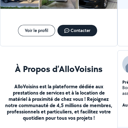
Voir le profil
Contacter
À Propos d’AlloVoisins
Pr
AlloVoisins est la plateforme dédiée aux
Bon
prestations de services et à la location de
ass
matériel à proximité de chez vous ! Rejoignez
soi
notre communauté de 4,5 millions de membres,
pe
Au
Je 
professionnels et particuliers, et facilitez votre
so
quotidien pour tous vos projets !