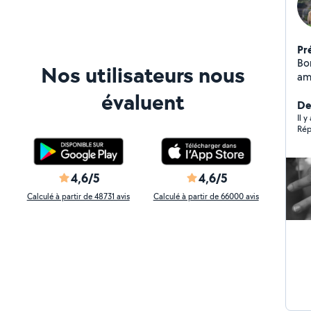
Pr
Bonj
Nos utilisateurs nous
am
anniversair
évaluent
renseign
De
ave
Il y
Rép
chinch
gar
4,6/5
4,6/5
Calculé à partir de 48731 avis
Calculé à partir de 66000 avis