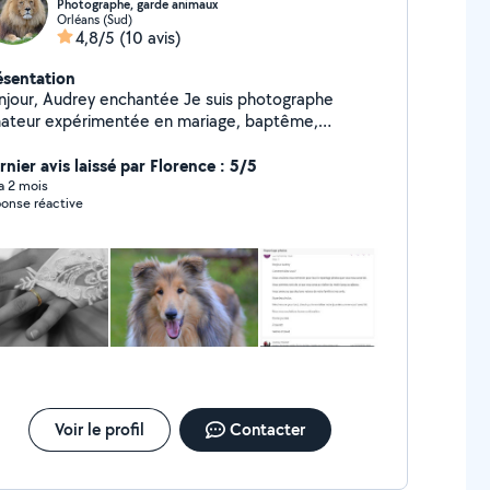
Photographe, garde animaux
Orléans (Sud)
4,8/5
(10 avis)
ésentation
our, Audrey enchantée Je suis photographe
ateur expérimentée en mariage, baptême,
e. N'hésitez pas si vous voulez d'autres
ements. J'adore les animaux, j'ai été élevé
rnier avis laissé par Florence : 5/5
c chiens ( Yorkshire, colley ), chats, poissons,
 a 2 mois
onse réactive
illa, cochon d'Inde. Au besoin je peux faire leur
de, j'habite dans une maison avec un jardin clôturé.
Voir le profil
Contacter