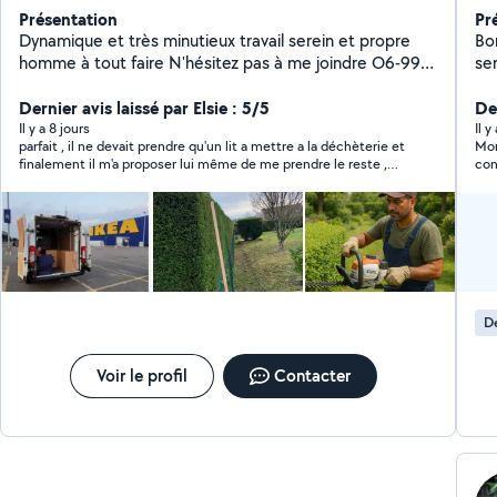
Présentation
Pr
Dynamique et très minutieux travail serein et propre
Bons
homme à tout faire N'hésitez pas à me joindre O6-99-
ser
65-97-79
Dernier avis laissé par Elsie : 5/5
De
Il y a 8 jours
Il 
parfait , il ne devait prendre qu'un lit a mettre a la déchèterie et
Mon
finalement il m'a proposer lui même de me prendre le reste ,
con
très serviable et ponctuel.
Dé
Voir le profil
Contacter