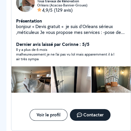
Tous travaux de Rénovation
Orléans (Acacias-Bannier-Groues)
4,9/5
(129 avis)
Présentation
bonjour « Devis gratuit « je suis d'Orleans sérieux
,méticuleux Je vous propose mes services : -pose de
cuisine -montage de meubles en kit -Peinture/ enduit
/papier peint -placo/bande/ -bricolage en tout genre -
Dernier avis laissé par Corinne : 5/5
pose du parquet bois et pvc -dépannage en plomberie
Il y a plus de 6 mois
malheureusement je ne l'ai pas vu lol mais apparemment il à l
Je suis équipé j'ai tout ce qu'il faut comme outils Si
air très sympa
vous avez besoin de quoi que ce soit ,n'hésitez pas . A
très bientôt.
Voir le profil
Contacter