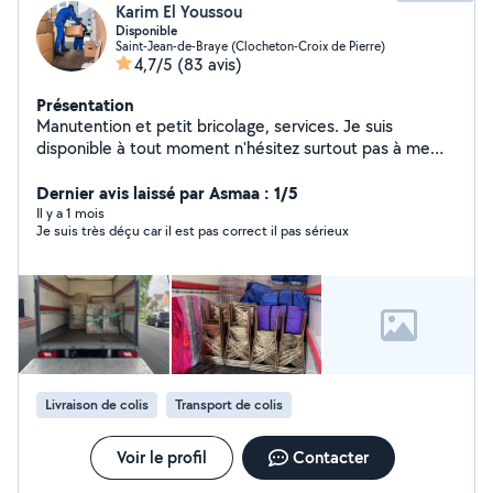
Karim El Youssou
Disponible
Saint-Jean-de-Braye (Clocheton-Croix de Pierre)
4,7/5
(83 avis)
Présentation
Manutention et petit bricolage, services. Je suis
disponible à tout moment n'hésitez surtout pas à me
contacter, travail pro, soigné et dans la bonne humeur.
A bientôt
Dernier avis laissé par Asmaa : 1/5
Il y a 1 mois
Je suis très déçu car il est pas correct il pas sérieux
Livraison de colis
Transport de colis
Voir le profil
Contacter