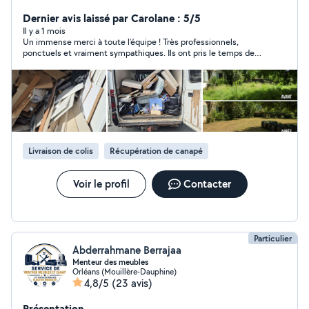
ou meme garage et propose aussi mes services pour
tondre vos pelouse et evacuez les déchets. N hesitez
Dernier avis laissé par Carolane : 5/5
pas a me contacter.
Il y a 1 mois
Un immense merci à toute l’équipe ! Très professionnels,
ponctuels et vraiment sympathiques. Ils ont pris le temps de
démonter le canapé chez la vendeuse, de le transporter avec
beaucoup de soin, puis de le remonter chez moi sans se
presser. Tout a été fait avec sérieux, efficacité et dans la bonne
humeur. C’est rare de rencontrer une équipe aussi
consciencieuse. Je les recommande les yeux fermés ! Merci
encore pour votre excellent travail. 😊
Livraison de colis
Récupération de canapé
Voir le profil
Contacter
Particulier
Abderrahmane Berrajaa
Menteur des meubles
Orléans (Mouillère-Dauphine)
4,8/5
(23 avis)
Présentation