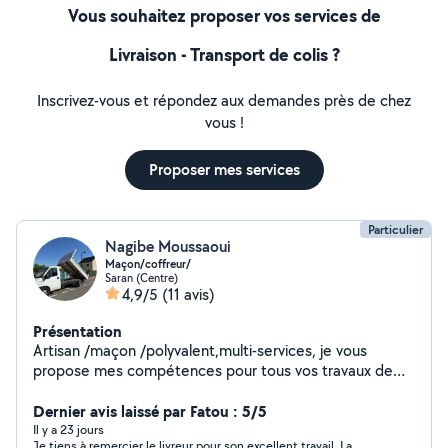
Vous souhaitez proposer vos services de
Livraison - Transport de colis ?
Inscrivez-vous et répondez aux demandes près de chez
vous !
Proposer mes services
Particulier
Nagibe Moussaoui
Maçon/coffreur/
Saran (Centre)
4,9/5
(11 avis)
Présentation
Artisan /maçon /polyvalent,multi-services, je vous
propose mes compétences pour tous vos travaux de
rénovation intérieure et extérieure. Mes prestations : *
Maçonnerie ( terrasse, réparation de murs, enduits,
Dernier avis laissé par Fatou : 5/5
petits ouvrages) * Peinture (murs, plafonds, façades) *
Il y a 23 jours
Je tiens à remercier le livreur pour son excellent travail. La