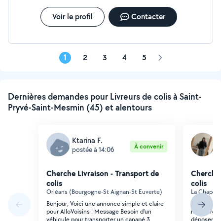
Voir le profil
Contacter
1
2
3
4
5
Page
suivante
Dernières demandes pour Livreurs de colis à Saint-
Pryvé-Saint-Mesmin (45) et alentours
Ktarina F.
D
À convenir
postée à 14:06
p
Cherche Livraison - Transport de
Cherche 
colis
colis
Orléans (Bourgogne-St Aignan-St Euverte)
La Chapell
Bonjour, Voici une annonce simple et claire
Bonjour, j
pour AlloVoisins : Message Besoin d'un
récupère u
véhicule pour transporter un canapé 3
déposer su