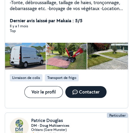
-Tonte, débroussaillage, taillage de haies, tronçonnage,
debarrassage etc. -broyage de vos végétaux -Location
de matériel de jardinage -Evacuation des gros et petits
déchets -Livraison/installation de gros électroménager
Dernier avis laissé par Makaia : 5/5
,meubles... Pour plus d'informations n'hésitez pas à
Il y a 1 mois
Top
m'envoyez un message et des photos . Intervention
rapide , selon votre convenance , arrangeant Je reste à
votre disposition.
Livraison de colis
Transport de frigo
Voir le profil
Contacter
Particulier
Patrice Douglas
DM - Doug Multiservices
Orléans (Gare-Munster)