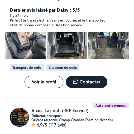
soutien au bien-être au quotidien pour adultes et
enfants. Organisation d'activités ludiques et de loisirs en
Dernier avis laissé par Daisy : 5/5
extérieur ou à domicile. -Prestations de livraison à
Il y a 1 mois
Parfait ! Le trajet s’est fait sans embûche, et le transporteur
domicile et de courses urbaines de proximité à l'aide de
était de bonne compagnie. Très bon service
moyens de transport non motorisés ou micro-mobilité
(vélo, trottinette).
Transport de colis
Livraison de colis
Voir le profil
Contacter
Auto-entrepreneur
Anass Lakloufi (JKF Service)
Débarras, transport
Orléans (Argonne-Champ Chardon-Fontaine-Nécotin)
4,9/5
(117 avis)