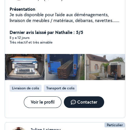
Présentation
Je suis disponible pour l'aide aux déménagements,
livraison de meubles / matériaux, débarras, navettes...
Je peux aussi trouver d'autres paires de bras pour aider
dans la bonne humeur :) N'hésitez surtout pas à me
Dernier avis laissé par Nathalie : 5/5
faire part de vos besoins en m'appelant.
Il y a 12 jours
Très réactif et très aimable
Livraison de colis
Transport de colis
Voir le profil
Contacter
Particulier
Julien Laigneau