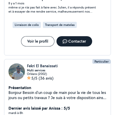
Il y a 1 mois
même si je n'ai pas fait à faire avec Julien, il a répondu présent
et à essayer de me rendre service, malheureusement nos
horaires ne collaient pas, cela ne lui a pas empêché d'être à
l'écoute et d'essayer de trouver des solutions. je recommande
Livraison de colis
Transport de matelas
Voir le profil
Contacter
Particulier
Fekri El Banaissati
Multi services
Orléans (2002)
5/5
(36 avis)
Présentation
Bonjour Besoin d'un coup de main pour la vie de tous les
jours ou petits travaux ? Je suis à votre disposition ainsi
qu'un diable pour vous accompagner dans vos différents
besoins : -Enlèvement d'encombrants -Dépôts en
Dernier avis laissé par Anissa : 5/5
déchetterie -meubles et divers objets -Petits travaux
mardi à 8h