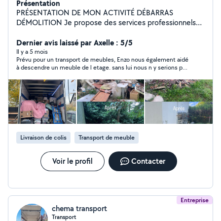
Présentation
PRÉSENTATION DE MON ACTIVITÉ DÉBARRAS
DÉMOLITION Je propose des services professionnels
pour particuliers et professionnels dans le domaine du
débarras, de la démolition et du transport. Mon objectif
Dernier avis laissé par Axelle : 5/5
est simple : offrir un travail rapide, propre et efficace,
Il y a 5 mois
Prévu pour un transport de meubles, Enzo nous également aidé
toujours avec des tarifs très avantageux. Je suis une
à descendre un meuble de l etage. sans lui nous n y serions pas
personne TRÈS SÉRIEUSE, FIABLE et
arrivés. Merci encore.
PROFESSIONNELLE. Chaque travail est réalisé avec
attention et responsabilité afin de garantir la
satisfaction totale de mes clients.
Livraison de colis
Transport de meuble
Voir le profil
Contacter
Entreprise
chema transport
Transport