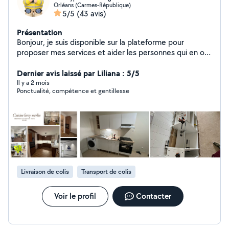
Orléans (Carmes-République)
5/5
(43 avis)
Présentation
Bonjour, je suis disponible sur la plateforme pour
proposer mes services et aider les personnes qui en ont
besoin. Sérieux, motivé et à l'écoute, je m'engage à
fournir un travail de qualité et à instaurer une relation de
Dernier avis laissé par Liliana : 5/5
confiance avec vous
Il y a 2 mois
Ponctualité, compétence et gentillesse
Livraison de colis
Transport de colis
Voir le profil
Contacter