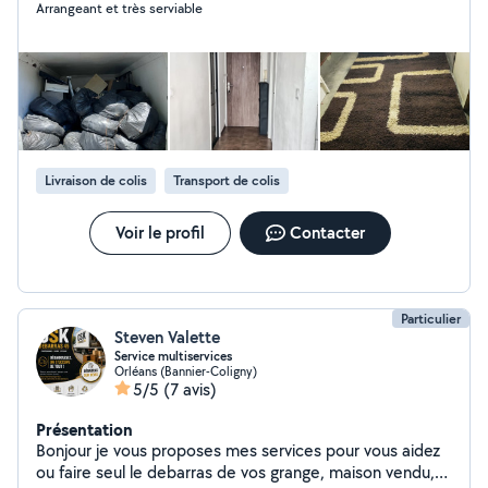
Arrangeant et très serviable
ainsi que électrique et aides diverses -Location de
shampouineuse pour le nettoyage de vos tapis,
moquettes et tissus Service sérieux, rapide et soigné.
N'hésitez pas à me contacter pour toute demande
d'information . À bientôt !
Livraison de colis
Transport de colis
Voir le profil
Contacter
Particulier
Steven Valette
Service multiservices
Orléans (Bannier-Coligny)
5/5
(7 avis)
Présentation
Bonjour je vous proposes mes services pour vous aidez
ou faire seul le debarras de vos grange, maison vendu,