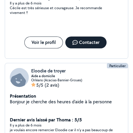
accompagner pour un rdv ne me dérange pas. Je
Il y a plus de 6 mois
Cécile est très sérieuse et courageuse. Je recommande
combat les abandons, laisser moi vos clefs et j'irais
vivement !!
m'occuper de vos compagnons à votre place. Je travail
chez moi, formation dev web. Je suis également relais
colis, en ce moment trop peut de colis et j'ai du mal à la
fin du mois. N'hesitez pas à me contacter !!
Voir le profil
Contacter
Particulier
Eloodie de troyer
Aide a domicile
Orléans (Acacias-Bannier-Groues)
5/5
(2 avis)
Présentation
Bonjour je cherche des heures d'aide à la personne
Dernier avis laissé par Thoma : 5/5
Il y a plus de 6 mois
je voulais encore remercier Eloodie car il n'y a pas beaucoup de