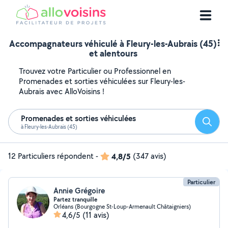
Accompagnateurs véhiculé à Fleury-les-Aubrais (45)
et alentours
Trouvez votre Particulier ou Professionnel en
Promenades et sorties véhiculées sur Fleury-les-
Aubrais avec AlloVoisins !
Promenades et sorties véhiculées
Reche
à Fleury-les-Aubrais (45)
12 Particuliers répondent
-
4,8/5
(347 avis)
Particulier
Annie Grégoire
Partez tranquille
Orléans (Bourgogne St-Loup-Armenault Châtaigniers)
4,6/5
(11 avis)