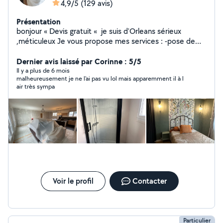
4,9/5
(129 avis)
Présentation
bonjour « Devis gratuit « je suis d'Orleans sérieux
,méticuleux Je vous propose mes services : -pose de
cuisine -montage de meubles en kit -Peinture/ enduit
/papier peint -placo/bande/ -bricolage en tout genre -
Dernier avis laissé par Corinne : 5/5
pose du parquet bois et pvc -dépannage en plomberie
Il y a plus de 6 mois
malheureusement je ne l'ai pas vu lol mais apparemment il à l
Je suis équipé j'ai tout ce qu'il faut comme outils Si vous
air très sympa
avez besoin de quoi que ce soit ,n'hésitez pas . A très
bientôt.
Voir le profil
Contacter
Particulier