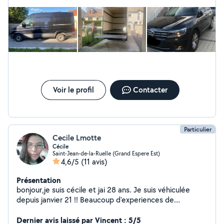
Voir le profil
Contacter
Particulier
Cecile Lmotte
Cécile
Saint-Jean-de-la-Ruelle (Grand Espere Est)
4,6/5
(11 avis)
Présentation
bonjour,je suis cécile et jai 28 ans. Je suis véhiculée
depuis janvier 21 !! Beaucoup d'experiences de
gardes/visites pour chats et visites/promenades chiens.
J'aime conduire, allez prendre votre drive ou juste vous
Dernier avis laissé par Vincent : 5/5