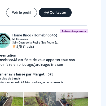
nseignement complémentaire
Voir le profil
Contacter
Auto-entrepreneur
Home Brico (Homebrico45)
Multi service
Saint-Jean-de-la-Ruelle (Sud Petite Espere)
5/5
(1 avis)
ésentation
mebrico45 est fière de vous apporter tout son
oir faire en bricolage/jardinage/livraison
rnier avis laissé par Margot : 5/5
y a plus de 6 mois
station de qualité ! Très cordiale, je recommande.