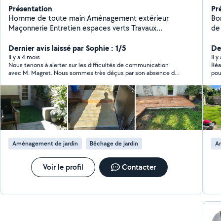
Présentation
Pr
Homme de toute main Aménagement extérieur
Bo
Maçonnerie Entretien espaces verts Travaux
de verdure. F
intérieurs/extérieur
pro
Dernier avis laissé par Sophie : 1/5
jard
Der
cré
Il y a 4 mois
Il y
Nous tenons à alerter sur les difficultés de communication
Réalisa
vot
avec M. Magret. Nous sommes très déçus par son absence de
pour
pr
réponse après ses interventions. Il est particulièrement pénible
san
d'a
de constater que malgré nos demandes par sms , email et
Pr
messages téléphoniques, M. Magret nous laisse sans nouvelles
depuis 3 semaines et que son travail n'est pas fini. Ce qui est
vo
très dommage car il travaille très bien. Je précise que nous
ga
l'avons payé en temps et en heure après ses 2 interventions.
vo
vo
Aménagement de jardin
Bêchage de jardin
A
de verdure. 
che
ens
Voir le profil
Contacter