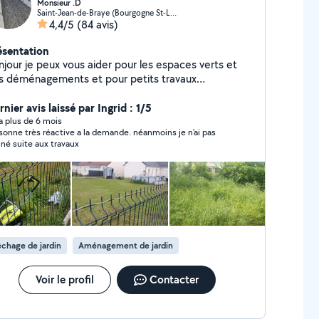
Monsieur .D
Saint-Jean-de-Braye (Bourgogne St-Loup-Armenault Châtaigniers)
4,4/5
(84 avis)
ésentation
njour je peux vous aider pour les espaces verts et
s déménagements et pour petits travaux
mestiques
nier avis laissé par Ingrid : 1/5
y a plus de 6 mois
sonne très réactive a la demande. néanmoins je n'ai pas
né suite aux travaux
chage de jardin
Aménagement de jardin
Voir le profil
Contacter