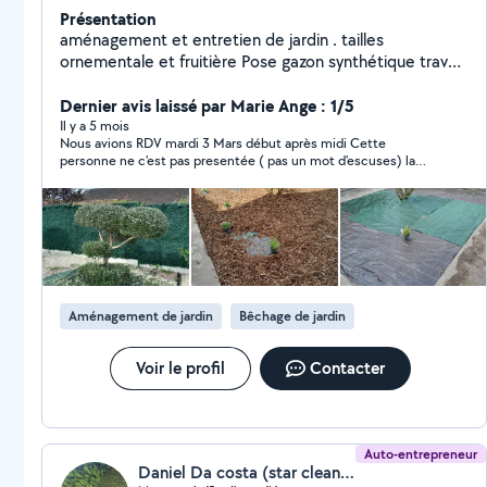
Présentation
aménagement et entretien de jardin . tailles
ornementale et fruitière Pose gazon synthétique travail
avec finitions création espaces verts , engazonnement
plantations bordurations, petite maçonnerie
Dernier avis laissé par Marie Ange : 1/5
paysagère. contrat entretien annuel et individualisé
Il y a 5 mois
Nous avions RDV mardi 3 Mars début après midi Cette
Paiement CESU+ 50% déductible des impots
personne ne c'est pas presentée ( pas un mot d'escuses) la
moindre des choses aurait de s'escusé je ne pense pas que je
ferai affaire avec cette personne
Aménagement de jardin
Bêchage de jardin
Voir le profil
Contacter
Auto-entrepreneur
Daniel Da costa (star clean & multiservices)