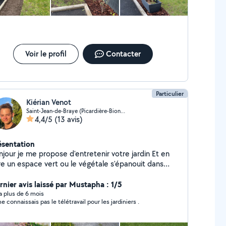
Voir le profil
Contacter
Particulier
Kiérian Venot
Saint-Jean-de-Braye (Picardière-Bionne-Roche)
4,4/5
(13 avis)
ésentation
jour je me propose d'entretenir votre jardin Et en
ire un espace vert ou le végétale s'épanouit dans
Splendeur Je suis motivé assidu passionné et
in d'énergie et a l'écoute de vos projets
rnier avis laissé par Mustapha : 1/5
y a plus de 6 mois
ne connaissais pas le télétravail pour les jardiniers .