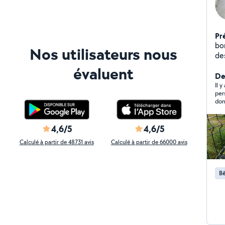
Pr
bo
Nos utilisateurs nous
de
do
évaluent
Der
Il 
per
don
4,6/5
4,6/5
Calculé à partir de 48731 avis
Calculé à partir de 66000 avis
Bê