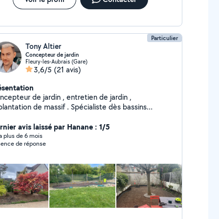
Particulier
Tony Altier
Concepteur de jardin
Fleury-les-Aubrais (Gare)
3,6/5
(21 avis)
ésentation
cepteur de jardin , entretien de jardin ,
lantation de massif . Spécialiste dès bassins
ornement et de la carpe koï du Japon . propose un
ice livraison camion beine -Terre Terre végétale
rnier avis laissé par Hanane : 1/5
re de bruyère Tourbe brune Tourbe blonde -Terreau
y a plus de 6 mois
ence de réponse
rreau de plantation Terreau potager Terreau
engazonnement Végéterrore Autres amendements
st vert 2 granulométrie -Paillage Végétal Écorce
 2 granulométrie Plaquette de peupliers Coque
 de cacao Chanvre -Paillage Minéral Ardoise 2
métrie Brique 2 granulométrie Galet de mer 2
rie Gravillon de seine Pouzzolane -Menhir
caille Ardoise Calcaire me contacter pour tout