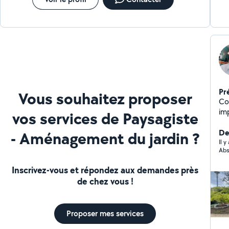
Pr
Vous souhaitez proposer
Con
imp
vos services de Paysagiste
d'
serv
De
- Aménagement du jardin ?
Ter
Il 
Abs
Te
d'
Inscrivez-vous et répondez aux demandes près
Compo
de chez vous !
de pin
de fèves
granulo
Proposer mes services
granulomét
pour ro