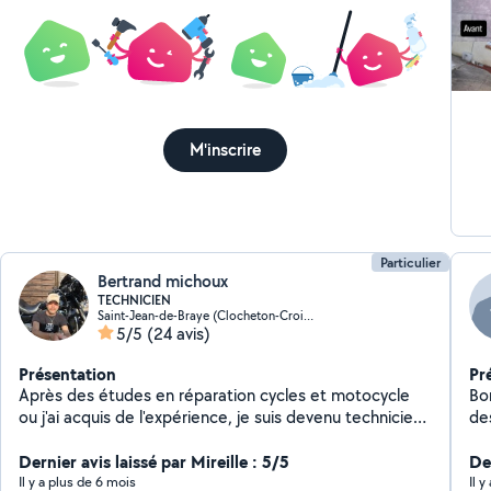
M'inscrire
Particulier
Bertrand michoux
TECHNICIEN
Saint-Jean-de-Braye (Clocheton-Croix de Pierre)
5/5
(24 avis)
Présentation
Pr
Après des études en réparation cycles et motocycle
Bon
ou j'ai acquis de l'expérience, je suis devenu technicien
des
dans le monde agricole. Je suis passionné de jardinage
br
et de petit bricolage. Je suis rigoureux, méthodique
Dernier avis laissé par Mireille : 5/5
Der
dans les travaux que je réalise.
Il y a plus de 6 mois
Il 