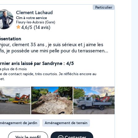
Particulier
Clement Lachaud
Clm à votre service
Fleury-les-Aubrais (Gare)
4,6/5
(14 avis)
ésentation
5 ans , je suis sérieux et j aime les
 pelle pour du terrassement
 un camion benne pour evacuer gravats , terre ,
gétaux ou pleins d autres choses et possibilités
rnier avis laissé par Sandryne : 4/5
deLivraison. Pour plus de questions n'hésitez pas.
y a plus de 6 mois
 de contact rapide, très courtois. Je réfléchis encore au
jet.
ménagement de jardin
Aménagement de terrain
Voir le profil
Contacter