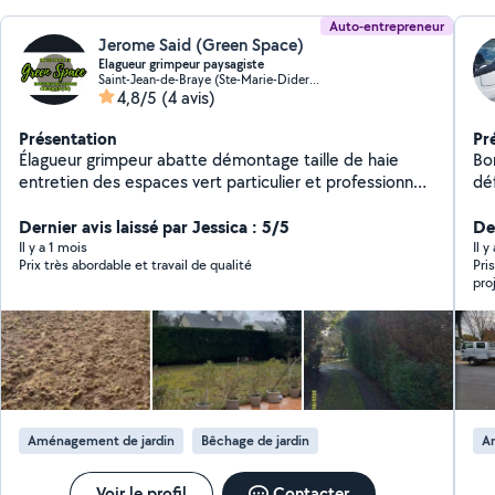
Auto-entrepreneur
Jerome Said (Green Space)
Elagueur grimpeur paysagiste
Saint-Jean-de-Braye (Ste-Marie-Diderot-Richaudière-Frédeville)
4,8/5
(4 avis)
Présentation
Pr
Élagueur grimpeur abatte démontage taille de haie
Bonjour, clement 3
entretien des espaces vert particulier et professionnel
défis, je possède une mini
joignable 24h24 ouvert 7/7jours devis gratuit me
et
déplace J'accepte les paiement en cessu et ecessu et
Dernier avis laissé par Jessica : 5/5
vé
De
je pratique le -50% d'impôt
Il y a 1 mois
Il 
Prix très abordable et travail de qualité
Prise
pro
Aménagement de jardin
Bêchage de jardin
A
Voir le profil
Contacter