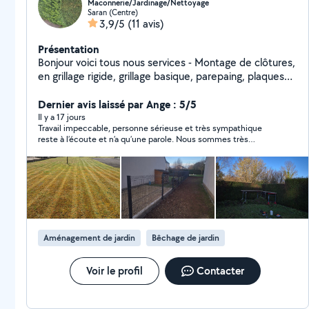
Maconnerie/Jardinage/Nettoyage
Saran (Centre)
3,9/5
(11 avis)
Présentation
Bonjour voici tous nous services - Montage de clôtures,
en grillage rigide, grillage basique, parepaing, plaques
en béton - Pose carrelage et faïences - Pose parquet -
Montage de tous types des meubles - Pose des pavés
Dernier avis laissé par Ange : 5/5
et dalles - Terrasse - Entretien des jardins - Passage de
Il y a 17 jours
Travail impeccable, personne sérieuse et très sympathique
la tondeuse et debrouissalleuse - Taille des haies -
reste à l’écoute et n’a qu’une parole. Nous sommes très
Nettoyage des vitres chez les professionnels ou
satisfait. Merci À vous, nous vous recontacterons pour d’autre
particuliers - Nettoyage chez les particuliers -
travaux
Nettoyage haute pression - Nettoyage mécanisé -
Entretien des bureaux - etc ...... Societe avec une
qualité irréprochable - travail soigné - réactivité rapide -
travail propre Devis gratuit N'hésitez pas a prendre
contact avec nous
Aménagement de jardin
Bêchage de jardin
Voir le profil
Contacter