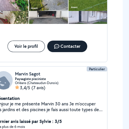
Voir le profil
Contacter
Particulier
Marvin Sagot
Paysagiste pisciniste
Orléans (Chateaudun-Dunois)
3,4/5
(7 avis)
ésentation
jour je me présente Marvin 30 ans Je m'occuper
 jardins et des piscines je fais aussi toute types de
icolage
nier avis laissé par Sylvie : 3/5
y a plus de 6 mois