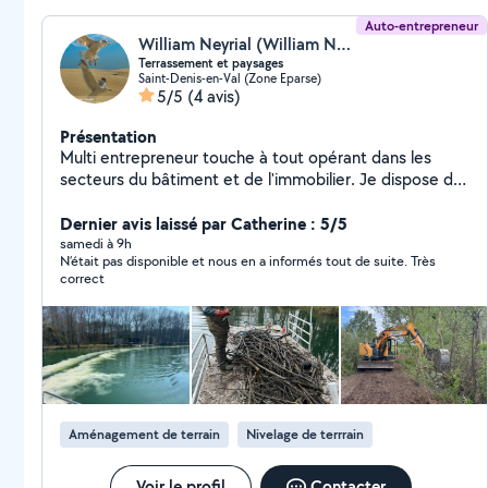
Auto-entrepreneur
William Neyrial (William Neyrial)
Terrassement et paysages
Saint-Denis-en-Val (Zone Eparse)
5/5
(4 avis)
Présentation
Multi entrepreneur touche à tout opérant dans les
secteurs du bâtiment et de l'immobilier. Je dispose de
pas mal de matériel dont minipelle , camions bennes ,
fourgon, remorque, broyeur n'hésitez pas à le solliciter.
Dernier avis laissé par Catherine : 5/5
Si je suis disponible je pourrais vous rendre service avec
samedi à 9h
N’était pas disponible et nous en a informés tout de suite. Très
plaisir ! Vous pouvez me consulter pour : - tout travaux
correct
de terrassement - création de chemins, de cours, de
parking - terrains de pétanque, terrassement piscine -
démolitions - aménagements paysagers - arrachage de
haies et de souches d'arbres - évacuation de terre et
de gravats - viabilisations - installations electriques -
arrosages automatiques - traitements de pièces d'eau
et d'étangs
Aménagement de terrain
Nivelage de terrrain
Voir le profil
Contacter