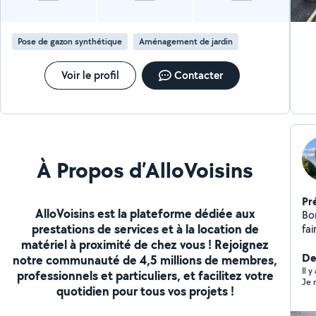
Pose de gazon synthétique
Aménagement de jardin
Voir le profil
Contacter
À Propos d’AlloVoisins
Pr
AlloVoisins est la plateforme dédiée aux
Bon
prestations de services et à la location de
fa
matériel à proximité de chez vous ! Rejoignez
tout ça 
ple
De
notre communauté de 4,5 millions de membres,
Il 
professionnels et particuliers, et facilitez votre
Je 
quotidien pour tous vos projets !