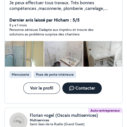
Je peux effectuer tous travaux. Trés bonnes
compétences ,maconnerie, plomberie ,carrelage,
peinture ,electricité , jardin et tous petits travaux. Devis
gratuit, travail soigné.
Dernier avis laissé par Hicham : 5/5
Il y a 1 mois
Personne sérieuse S’adapte aux imprévu et trouve des
solutions au problème surprise des chantiers
Menuiserie
Pose de porte intérieure
Voir le profil
Contacter
Auto-entrepreneur
Florian vogel (Oscais multiservices)
Multiservices
Saint-Jean-de-la-Ruelle (Grand Ouest)