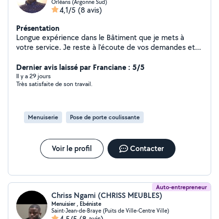
Orléans (Argonne Sud)
4,1/5
(8 avis)
Présentation
Longue expérience dans le Bâtiment que je mets à
votre service. Je reste à l'écoute de vos demandes et
vous propose une solution adaptée à votre budget.
Votre satisfaction reste ma priorité.
Dernier avis laissé par Franciane : 5/5
Il y a 29 jours
Très satisfaite de son travail.
Menuiserie
Pose de porte coulissante
Voir le profil
Contacter
Auto-entrepreneur
Chriss Ngami (CHRISS MEUBLES)
Menuisier , Ebéniste
Saint-Jean-de-Braye (Puits de Ville-Centre Ville)
4,5/5
(8 avis)