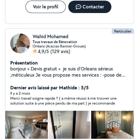
Voir le profil
Contacter
Particulier
Wahid Mohamed
Tous travaux de Rénovation
Orléans (Acacias-Bannier-Groues)
4,9/5
(129 avis)
Présentation
bonjour « Devis gratuit « je suis d'Orleans sérieux
,méticuleux Je vous propose mes services : -pose de
cuisine -montage de meubles en kit -Peinture/ enduit
/papier peint -placo/bande/ -bricolage en tout genre -
Dernier avis laissé par Mathide : 5/5
pose du parquet bois et pvc -dépannage en plomberie
Il y a 2 mois
Merci travail soigne rapide !! ( a même réussi à me trouver une
Je suis équipé j'ai tout ce qu'il faut comme outils Si vous
solution suite à une pièce perdu de ma part ) je recommande
avez besoin de quoi que ce soit ,n'hésitez pas . A très
bientôt.