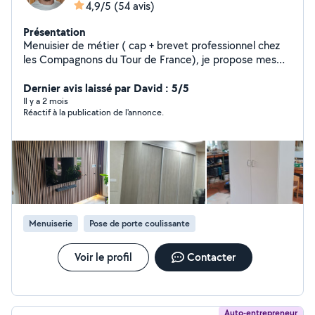
4,9/5
(54 avis)
Présentation
Menuisier de métier ( cap + brevet professionnel chez
les Compagnons du Tour de France), je propose mes
services pour : du montage de meubles, fixation de
meubles, fabrication, manutention, bricolage et diverses
Dernier avis laissé par David : 5/5
autres missions. Je suis équipé d'une visseuse et d'une
Il y a 2 mois
Réactif à la publication de l'annonce.
caisse à outils ainsi que divers outils portatifs.
Menuiserie
Pose de porte coulissante
Voir le profil
Contacter
Auto-entrepreneur