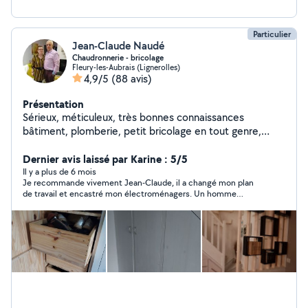
Particulier
Jean-Claude Naudé
Chaudronnerie - bricolage
Fleury-les-Aubrais (Lignerolles)
4,9/5
(88 avis)
Présentation
Sérieux, méticuleux, très bonnes connaissances
bâtiment, plomberie, petit bricolage en tout genre,
montage de meubles en kit ou meuble de cuisine
Maitrise soudure sur acier, inox, aluminium, réparation
Dernier avis laissé par Karine : 5/5
électroménager, réparation matériel de jardin. Entretien
Il y a plus de 6 mois
Je recommande vivement Jean-Claude, il a changé mon plan
espaces verts (tonte, taille haie...)
de travail et encastré mon électroménagers. Un homme
respectueux et soigneux, et très agréable.Je garde
précieusement ses coordonnées.