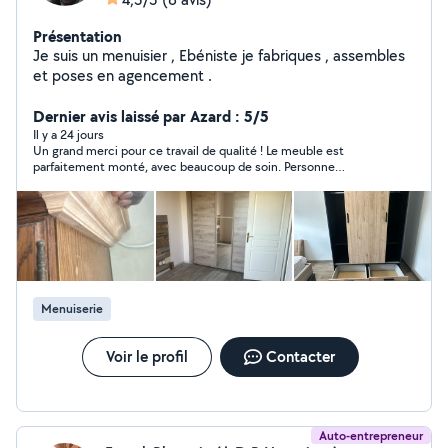
Présentation
Je suis un menuisier , Ebéniste je fabriques , assembles
et poses en agencement .
Dernier avis laissé par Azard : 5/5
Il y a 24 jours
Un grand merci pour ce travail de qualité ! Le meuble est
parfaitement monté, avec beaucoup de soin. Personne
sérieuse, efficace et sympathique. Je n’hésiterai pas à faire
appel à ses services de nouveau. Je recommande à 100 % !
Menuiserie
Voir le profil
Contacter
Auto-entrepreneur