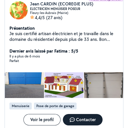
Jean CARDIN (ECOREGIE PLUS)
ELECTRICIEN MENUISIER POSEUR
Fleury-les-Aubrais (Mairie)
4,4/5
(27 avis)
Présentation
Je suis certifié artisan électricien et je travaille dans le
domaine du résidentiel depuis plus de 33 ans. Bon
bricoleur, touche à tout, je propose aussi les
menuiseries intérieures et extérieures et rénove les
Dernier avis laissé par Fatima : 5/5
cuisines et salles de bain comme "homme toutes
Il y a plus de 6 mois
Parfait
mains". J'installe également la gestion à distance par
smartphone des périphériques connectés à votre
habitat (Economie de Chauffage, fermetures
automatisées, surveillance visuelle et protection anti-
intrusion).
Menuiserie
Pose de porte de garage
Voir le profil
Contacter