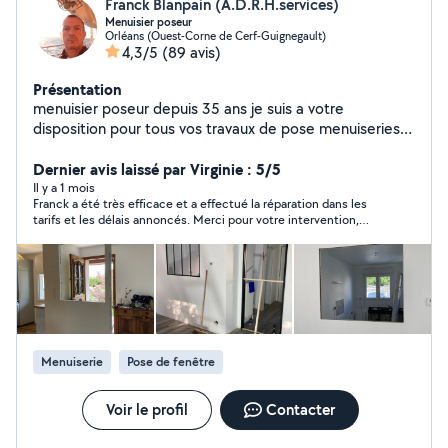
Franck Blanpain (A.D.R.H.services)
Menuisier poseur
Orléans (Ouest-Corne de Cerf-Guignegault)
4,3/5
(89 avis)
Présentation
menuisier poseur depuis 35 ans je suis a votre
disposition pour tous vos travaux de pose menuiseries
intérieur extérieur fenêtres volets roulant , climatisation
,portes , montage de meubles , pose cuisine , parquet
Dernier avis laissé par Virginie : 5/5
etc je peut aussi faire la fourniture sur certain produit
Il y a 1 mois
Franck a été très efficace et a effectué la réparation dans les
comme la création sur mesure de verrière type atelier
tarifs et les délais annoncés. Merci pour votre intervention,
avec ou sans ouvrant, le parquet ,et toute la menuiserie
nous n'hésiterons pas à refaire appel à vous :)
portes, fenêtres,volets ,Velux . produit français garantie
constructeur Déplacement pour devis gratuit
Menuiserie
Pose de fenêtre
Voir le profil
Contacter