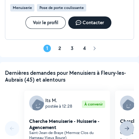
Menuiserie
Pose de porte coulissante
Voir le profil
Contacter
1
2
3
4
Page
suivante
Dernières demandes pour Menuisiers à Fleury-les-
Aubrais (45) et alentours
Its M.
S
À convenir
postée à 12:28
p
Cherche Menuiserie - Huisserie -
Cherche 
Agencement
Agencem
Saint-Jean-de-Braye (Mermoz Clos du
Orléans (F
Hameau-Vieux Bourg)