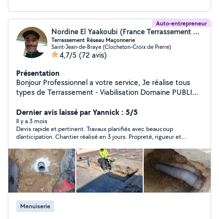
Auto-entrepreneur
Nordine El Yaakoubi (France Terrassement 45)
Terrassement Réseau Maçonnerie
Saint-Jean-de-Braye (Clocheton-Croix de Pierre)
4,7/5
(72 avis)
Présentation
Bonjour Professionnel a votre service, Je réalise tous
types de Terrassement - Viabilisation Domaine PUBLIC
Raccordement EAU USÉ / Tranchée Ouvert pour
Raccordement Branchement Eaux Potable, Viabilisation
Dernier avis laissé par Yannick : 5/5
Privative Assainissement- Eau Potable, EDF, France
Il y a 3 mois
Devis rapide et pertinent. Travaux planifiés avec beaucoup
Telecom, Réseau gouttière, Puisard, Chemin d'accès -
d’anticipation. Chantier réalisé en 3 jours. Propreté, rigueur et
Parkings Clôture divers- Aménagements
efficacité. Une très bonne expérience. Je recommande sans
Extérieur..VRD/Maçonnerie Divers, Évacuation Terre
réserve.
Gravats- Coupe D'arbres - Arrachage Souche, n'hésitez
pas à me contacter Au 06-98-21-04-44
Menuiserie