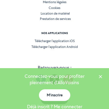
Mentions légales
Cookies
Location de matériel
Prestation de services
NOS APPLICATIONS
Télécharger l’application iOS
Télécharger l’application Android
Retrouvez-nous :
Connectez-vous pour profiter
pleinement d'AlloVoisins
M'inscrire
Version 25.5.3
Carte
Déjà inscrit ? Me connecter