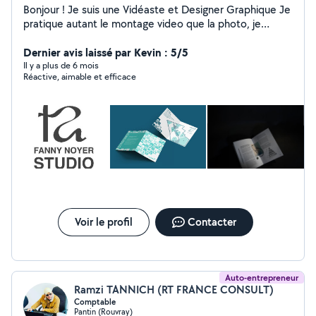
Bonjour ! Je suis une Vidéaste et Designer Graphique Je
pratique autant le montage video que la photo, je
pratique tout ce qui touche au graphisme ou au motion
design , n'hésitez pas ! Diplômée d'un Bachelor Design
Dernier avis laissé par Kevin : 5/5
Graphique print et numérique et d'un Master Direction
Il y a plus de 6 mois
Réactive, aimable et efficace
Artistique
Voir le profil
Contacter
Auto-entrepreneur
Ramzi TANNICH (RT FRANCE CONSULT)
Comptable
Pantin (Rouvray)