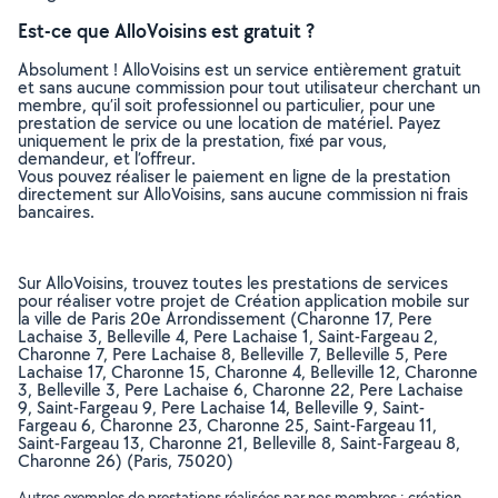
Est-ce que AlloVoisins est gratuit ?
Absolument ! AlloVoisins est un service entièrement gratuit
et sans aucune commission pour tout utilisateur cherchant un
membre, qu’il soit professionnel ou particulier, pour une
prestation de service ou une location de matériel. Payez
uniquement le prix de la prestation, fixé par vous,
demandeur, et l’offreur.
Vous pouvez réaliser le paiement en ligne de la prestation
directement sur AlloVoisins, sans aucune commission ni frais
bancaires.
Sur AlloVoisins, trouvez toutes les prestations de services
pour réaliser votre projet de Création application mobile sur
la ville de Paris 20e Arrondissement (Charonne 17, Pere
Lachaise 3, Belleville 4, Pere Lachaise 1, Saint-Fargeau 2,
Charonne 7, Pere Lachaise 8, Belleville 7, Belleville 5, Pere
Lachaise 17, Charonne 15, Charonne 4, Belleville 12, Charonne
3, Belleville 3, Pere Lachaise 6, Charonne 22, Pere Lachaise
9, Saint-Fargeau 9, Pere Lachaise 14, Belleville 9, Saint-
Fargeau 6, Charonne 23, Charonne 25, Saint-Fargeau 11,
Saint-Fargeau 13, Charonne 21, Belleville 8, Saint-Fargeau 8,
Charonne 26) (Paris, 75020)
Autres exemples de prestations réalisées par nos membres : création