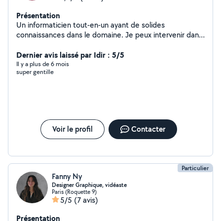
Présentation
Un informaticien tout-en-un ayant de solides
connaissances dans le domaine. Je peux intervenir dans
les missions suivantes : - Réparation ordinateur -
Résolution lenteur ordinateur - Résolution bug
Dernier avis laissé par Idir : 5/5
informatique - Récupération de données / logiciels -
Il y a plus de 6 mois
super gentille
Résolution de problème d'imprimante - Formation
informatique débutant ... Et tout autre demandes
informatique
Voir le profil
Contacter
Particulier
Fanny Ny
Designer Graphique, vidéaste
Paris (Roquette 9)
5/5
(7 avis)
Présentation