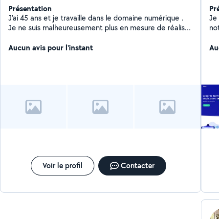
Présentation
Pr
J'ai 45 ans et je travaille dans le domaine numérique .
Je
Je ne suis malheureusement plus en mesure de réaliser
no
seul mes travaux de bricolage. Puisque j'ai été victime
J'
d'un accident qui m'oblige notamment à me déplacer
Aucun avis pour l'instant
so
Au
en fauteuil roulant.
Ain
app
ré
int
Voir le profil
Contacter