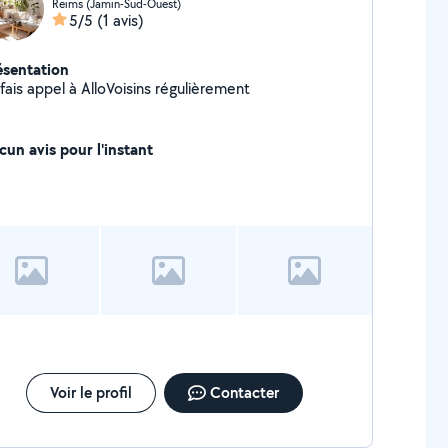
Reims (Jamin-Sud-Ouest)
5/5
(1 avis)
ésentation
fais appel à AlloVoisins régulièrement
cun avis pour l'instant
Voir le profil
Contacter