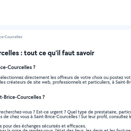
ice-Courcelles
elles : tout ce qu’il faut savoir
ice-Courcelles ?
Sélectionnez directement les offreurs de votre choix ou postez 
s les créateurs de site web, professionnels et particuliers, à Sain
t-Brice-Courcelles ?
recherchez-vous ? Est-ce urgent ? Quel type de prestataire, particu
 de chez vous à Saint-Brice-Courcelles ! Sur leur profil, consultez l
ns pour des échanges sécurisés et efficaces.
r la prise de rendez-vous, l’état des lieux, les devis et les facture