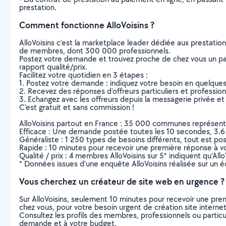
prestation.
Comment fonctionne AlloVoisins ?
AlloVoisins c’est la marketplace leader dédiée aux prestatio
de membres, dont 300 000 professionnels.
Postez votre demande et trouvez proche de chez vous un parti
rapport qualité/prix.
Facilitez votre quotidien en 3 étapes :
1. Postez votre demande : indiquez votre besoin en quelque
2. Recevez des réponses d’offreurs particuliers et professio
3. Echangez avec les offreurs depuis la messagerie privée et 
C’est gratuit et sans commission !
AlloVoisins partout en France : 35 000 communes représentées 
Efficace : Une demande postée toutes les 10 secondes, 3.6
Généraliste : 1 250 types de besoins différents, tout est poss
Rapide : 10 minutes pour recevoir une première réponse à 
Qualité / prix : 4 membres AlloVoisins sur 5* indiquent qu’All
* Données issues d’une enquête AlloVoisins réalisée sur un é
Vous cherchez un créateur de site web en urgence ?
Sur AlloVoisins, seulement 10 minutes pour recevoir une p
chez vous, pour votre besoin urgent de création site interne
Consultez les profils des membres, professionnels ou particuli
demande et à votre budget.